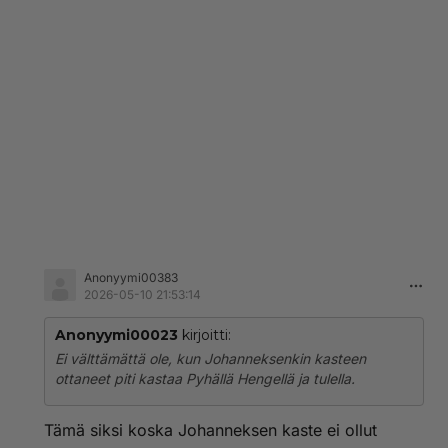
Anonyymi00383
2026-05-10 21:53:14
Anonyymi00023
kirjoitti:
Ei välttämättä ole, kun Johanneksenkin kasteen
ottaneet piti kastaa Pyhällä Hengellä ja tulella.
Tämä siksi koska Johanneksen kaste ei ollut