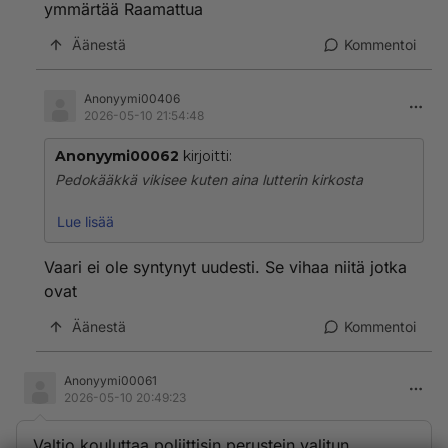
ymmärtää Raamattua
Äänestä
Kommentoi
Anonyymi00406
2026-05-10 21:54:48
Anonyymi00062
kirjoitti:
Pedokääkkä vikisee kuten aina lutterin kirkosta
Totuus on että parhamin kirkossa ei tiedetä mitään
Lue lisää
Raamatusta
Vaari ei ole syntynyt uudesti. Se vihaa niitä jotka
Vain vedestä ja Hengestä syntyneet voi ymmärtää
ovat
Raamattua
Äänestä
Kommentoi
Anonyymi00061
2026-05-10 20:49:23
Valtio kouluttaa poliittisin perustein valitun