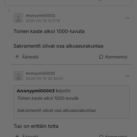
Anonyymi00003
2026-05-10 15:11:16
Toinen kaste alkoi 1000-luvulla
Sakramentit olivat osa alkuseurakuntaa
Äänestä
Kommentoi
Anonyymi00033
2026-05-10 20:39:45
Anonyymi00003
kirjoitti:
Toinen kaste alkoi 1000-luvulla
Sakramentit olivat osa alkuseurakuntaa
Tuo on erittäin totta
Äänestä
Kommentoi