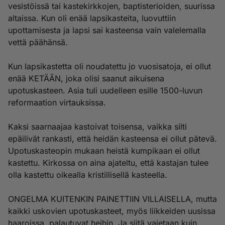
vesistöissä tai kastekirkkojen, baptisterioiden, suurissa
altaissa. Kun oli enää lapsikasteita, luovuttiin
upottamisesta ja lapsi sai kasteensa vain valelemalla
vettä päähänsä.
Kun lapsikastetta oli noudatettu jo vuosisatoja, ei ollut
enää KETÄÄN, joka olisi saanut aikuisena
upotuskasteen. Asia tuli uudelleen esille 1500-luvun
reformaation virtauksissa.
Kaksi saarnaajaa kastoivat toisensa, vaikka silti
epäilivät rankasti, että heidän kasteensa ei ollut pätevä.
Upotuskasteopin mukaan heistä kumpikaan ei ollut
kastettu. Kirkossa on aina ajateltu, että kastajan tulee
olla kastettu oikealla kristillisellä kasteella.
ONGELMA KUITENKIN PAINETTIIN VILLAISELLA, mutta
kaikki uskovien upotuskasteet, myös liikkeiden uusissa
haaroissa, palautuvat heihin. Ja siitä vaietaan kuin