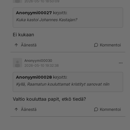
2026-05-10 18:50:09
Anonyymi00027
kirjoitti:
Kuka kastoi Johannes Kastajan?
Ei kukaan
Äänestä
Kommentoi
Anonyymi00030
2026-05-10 19:32:38
Anonyymi00028
kirjoitti:
Kyllä, Raamatun kouluttamat kristityt sanovat niin
Valtio kouluttaa papit, etkö tiedä?
Äänestä
Kommentoi