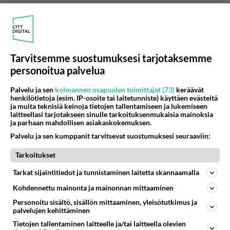
Uudestikastajat vihaa Jeesuksen omia ja
sakranennteja ja käyttää niistä haukkumasanoja
Äänestä
Kommentoi
Tarvitsemme suostumuksesi tarjotaksemme
exKynis.mi
personoitua palvelua
2026-05-10 16:22:22
Palvelu ja sen
kolmannen osapuolen toimittajat (73)
keräävät
henkilötietoja (esim. IP-osoite tai laitetunniste) käyttäen evästeitä
Enpä arvannut, mita palautetta tulee. Koska olen
ja muita teknisiä keinoja tietojen tallentamiseen ja lukemiseen
lukenut historiaakin, on aivan selvää, että
laitteellasi tarjotakseen sinulle tarkoituksenmukaisia mainoksia
ja parhaan mahdollisen asiakaskokemuksen.
alkuseurakunta noudatti upotuskastetta.
Palvelu ja sen kumppanit tarvitsevat suostumuksesi seuraaviin:
Kuitenkin suuri osa palautteesta pyrkii väittämään,
Tarkoitukset
että siellä noudatettiin raamatullista kastetapaa,
Tarkat sijaintitiedot ja tunnistaminen laitetta skannaamalla
ikään kuin olisin sanonnut toisin.
Kohdennettu mainonta ja mainonnan mittaaminen
Clou on toinen, alkuperäinen ja samalla
Personoitu sisältö, sisällön mittaaminen, yleisötutkimus ja
raamatullinen kasteketju oli katkennut ja
palvelujen kehittäminen
unohtunut, eikä ollut enää KETÄÄN, joka olisi tällä
Tietojen tallentaminen laitteelle ja/tai laitteella olevien