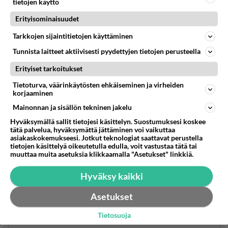
tietojen käyttö
tavalla kastettu. Joku ehdottaa vuotta 1000 uuden
raamatullisen kasteen aluksi.
Erityisominaisuudet
Tarkkojen sijaintitietojen käyttäminen
Vaikka pitäisikin paikkansa, olisi ollut taatusti jo
Tunnista laitteet aktiivisesti pyydettyjen tietojen perusteella
satoja vuosia, jolloin SITÄ EI NOUDATETTU.
Raamatullisen kasteen näkökulmasta ei ollut siis
Erityiset tarkoitukset
KETÄÄN, joka olisi ollut raamatullisesti kastettu. EI
Tietoturva, väärinkäytösten ehkäiseminen ja virheiden
OLLUT KETÄÄN KASTETTUA.
korjaaminen
Mainonnan ja sisällön tekninen jakelu
Toisaalta kristillinen perinne on vaatinut, että
Hyväksymällä sallit tietojesi käsittelyn. Suostumuksesi koskee
kastajan tulee olla kastettu. Tässä on se ongelma.
tätä palvelua, hyväksymättä jättäminen voi vaikuttaa
asiakaskokemukseesi. Jotkut teknologiat saattavat perustella
Saattoiko kastamaton aloittaa uudestaan
tietojen käsittelyä oikeutetulla edulla, voit vastustaa tätä tai
raamatullisen kasteen. Siitä vaietaan? Kysyn tätä
muuttaa muita asetuksia klikkaamalla "Asetukset" linkkiä.
vain ja ainoastaan niiltä, jotka ovat raamatullisen
Hyväksy kaikki
kasteen kannalla.
Asetukset
Muut nyt hillitkööt itsensä ja vaietkoot.
Tietosuoja
Äänestä
Kommentoi