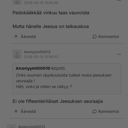
2026-05-10 15:55:46
Pedokääkkää vinkuu taas vauvoista
Mutta hänelle Jeesus on taikauskoa
Äänestä
Kommentoi
Anonyymi00012
2026-05-10 15:56:43
Anonyymi00010
kirjoitti:
Onko suomen rippikouluista tulleet muka jeesuksen
seuraajia !
Häh, onko ja miten se näkyy ?
Ei ole fifteenleiriläiset Jeesuksen seuraajia
Äänestä
Kommentoi
Anonyymi00013