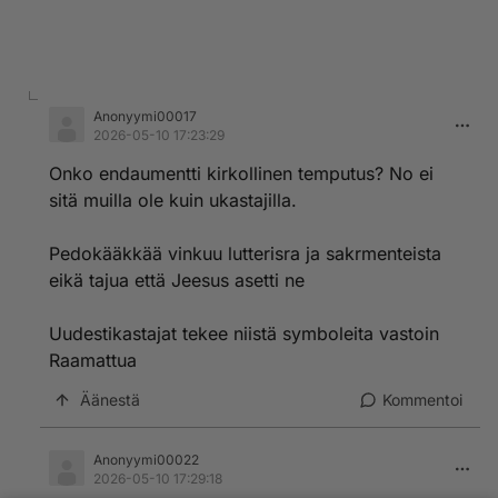
Anonyymi00017
2026-05-10 17:23:29
Onko endaumentti kirkollinen temputus? No ei
sitä muilla ole kuin ukastajilla.
Pedokääkkää vinkuu lutterisra ja sakrmenteista
eikä tajua että Jeesus asetti ne
Uudestikastajat tekee niistä symboleita vastoin
Raamattua
Äänestä
Kommentoi
Anonyymi00022
2026-05-10 17:29:18