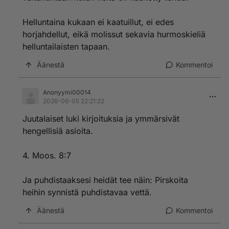
Helluntaina kukaan ei kaatuillut, ei edes
horjahdellut, eikä molissut sekavia hurmoskieliä
helluntailaisten tapaan.
Äänestä
Kommentoi
Anonyymi00014
2026-06-05 22:21:22
Juutalaiset luki kirjoituksia ja ymmärsivät
hengellisiä asioita.
4. Moos. 8:7
Ja puhdistaaksesi heidät tee näin: Pirskoita
heihin synnistä puhdistavaa vettä.
Äänestä
Kommentoi