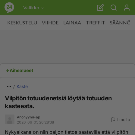
Valikko
KESKUSTELU
VIIHDE
LAINAA
TREFFIT
SÄÄNNÖT
Aihealueet
Kaste
Vilpitön totuudenetsiä löytää totuuden
kasteesta.
Anonyymi-ap
Ilmoita
2026-06-05 20:28:38
Nykyaikana on niin paljon tietoa saatavilla että vilpitön