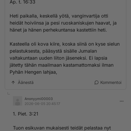
Ap. t. 16:33
Heti paikalla, keskellä yötä, vanginvartija otti
heidät hoiviinsa ja pesi ruoskaniskujen haavat, ja
hänet ja hänen perhekuntansa kastettiin heti.
Kasteella oli kova kiire, koska siinä on kyse sielun
pelastuksesta, pääsystä sisälle Jumalan
valtakuntaan uuden liiton jäseneksi. Ei lapsia
jätetty tähän maailmaan kastamattomaksi ilman
Pyhän Hengen lahjaa,
Äänestä
Kommentoi
Anonyymi00003
2026-06-05 20:45:17
1. Piet. 3:21
Tuon esikuvan mukaisesti teidät pelastaa nyt