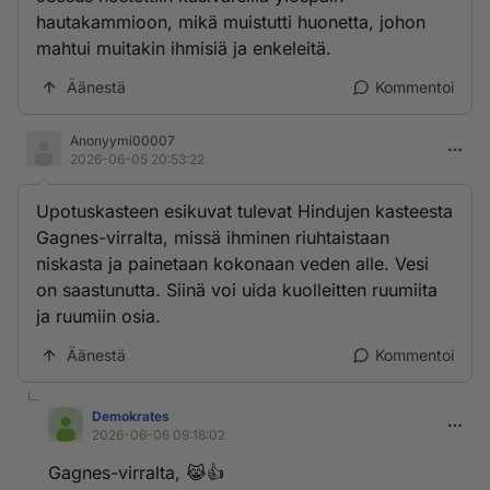
hautakammioon, mikä muistutti huonetta, johon
mahtui muitakin ihmisiä ja enkeleitä.
Äänestä
Kommentoi
Anonyymi00007
2026-06-05 20:53:22
Upotuskasteen esikuvat tulevat Hindujen kasteesta
Gagnes-virralta, missä ihminen riuhtaistaan
niskasta ja painetaan kokonaan veden alle. Vesi
on saastunutta. Siinä voi uida kuolleitten ruumiita
ja ruumiin osia.
Äänestä
Kommentoi
Demokrates
2026-06-06 09:18:02
Gagnes-virralta, 😹👍