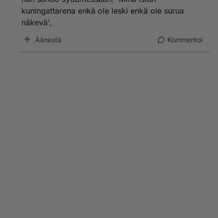
kuningattarena enkä ole leski enkä ole surua
näkevä',
Äänestä
Kommentoi