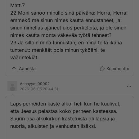
Matt.7
22 Moni sanoo minulle sinä päivänä: Herra, Herra!
emmekö me sinun nimes kautta ennustaneet, ja
sinun nimelläs ajaneet ulos perkeleitä, ja ole sinun
nimes kautta monta väkevää työtä tehneet?
23 Ja silloin minä tunnustan, en minä teitä ikänä
tuntenut: menkäät pois minun tyköäni, te
väärintekiät.
Äänestä
Kommentoi
Anonyymi00002
2026-06-05 20:44:31
Lapsiperheiden kaste alkoi heti kun he kuulivat,
että Jeesus pelastaa koko perheen kasteessa.
Suurin osa alkukirkon kastetuista oli lapsia ja
nuoria, aikuisten ja vanhusten lisäksi.