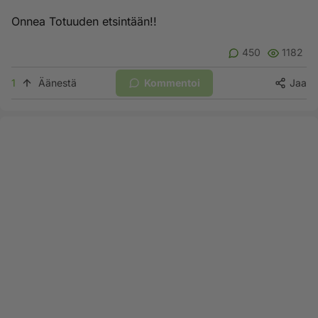
Onnea Totuuden etsintään!!
450
1182
1
Äänestä
Kommentoi
Jaa