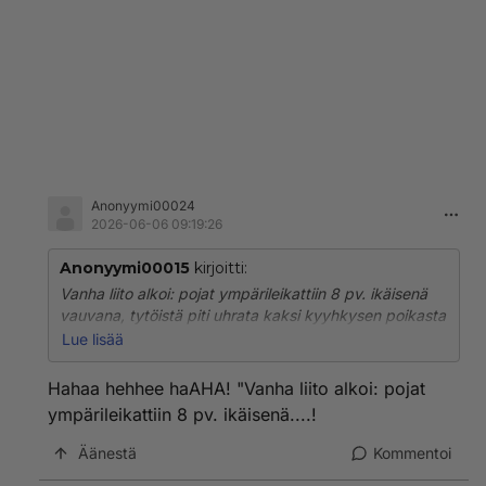
Anonyymi00024
2026-06-06 09:19:26
Anonyymi00015
kirjoitti:
Vanha liito alkoi: pojat ympärileikattiin 8 pv. ikäisenä
vauvana, tytöistä piti uhrata kaksi kyyhkysen poikasta
syntiuhrina perisynnin vuoksi.
Lue lisää
Uuusi liito alkaa: sekä pojat että tytöt, Kristillinen
Hahaa hehhee haAHA! "Vanha liito alkoi: pojat
kaste. Jeesus on veriuhri.
ympärileikattiin 8 pv. ikäisenä....!
Äänestä
Kommentoi