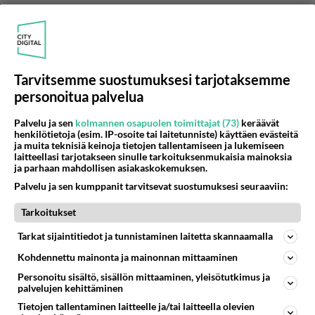
Anonyymi00743
2026-06-06 13:05:30
Anonyymi00005
kirjoitti:
Sananl. 27:12
Tarvitsemme suostumuksesi tarjotaksemme
personoitua palvelua
Mielevä näkee vaaran ja kätkeytyy, mutta
yksinkertaiset käyvät kohti ja saavat vahingon.
Palvelu ja sen
kolmannen osapuolen toimittajat (73)
keräävät
henkilötietoja (esim. IP-osoite tai laitetunniste) käyttäen evästeitä
ja muita teknisiä keinoja tietojen tallentamiseen ja lukemiseen
tuo on totta
laitteellasi tarjotakseen sinulle tarkoituksenmukaisia mainoksia
ja parhaan mahdollisen asiakaskokemuksen.
Äänestä
Kommentoi
Palvelu ja sen kumppanit tarvitsevat suostumuksesi seuraaviin:
Tarkoitukset
Anonyymi00744
2026-06-06 13:05:33
Tarkat sijaintitiedot ja tunnistaminen laitetta skannaamalla
Anonyymi00005
kirjoitti:
Kohdennettu mainonta ja mainonnan mittaaminen
Sananl. 27:12
Personoitu sisältö, sisällön mittaaminen, yleisötutkimus ja
palvelujen kehittäminen
Mielevä näkee vaaran ja kätkeytyy, mutta
Tietojen tallentaminen laitteelle ja/tai laitteella olevien
yksinkertaiset käyvät kohti ja saavat vahingon.