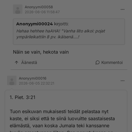
Anonyymi00058
2026-06-06 11:58:47
Anonyymi00024
kirjoitti:
Hahaa hehhee haAHA! "Vanha liito alkoi: pojat
ympärileikattiin 8 pv. ikäisenä....!
Näin se vain, hekota vain
Äänestä
Kommentoi
Anonyymi00016
2026-06-05 22:32:21
1. Piet. 3:21
Tuon esikuvan mukaisesti teidät pelastaa nyt
kaste, ei siksi että te siinä luovuitte saastaisesta
elämästä, vaan koska Jumala teki kanssanne