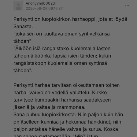
Anonyymi00023
2026-06-06 09:16:37
Perisynti on luopiokirkon harhaoppi, jota et löydä
Sanasta.
"jokaisen on kuoltava oman syntivelkansa
tähden"
"Älköön isiä rangaistako kuolemalla lasten
tähden älköönkä lapsia isien tähden; kukin
rangaistakoon kuolemalla oman syntinsä
tähden".
Perisynti harhaa tarvitaan oikeuttamaan toinen
harha: vauvojen vedellä valuttelu. Kirkko
tarvitsee kumpaakin harhansa saadakseen
jäseniä ja valtaa ja mammonaa.
Sana puhuu luopiokirkosta: Niin paljon kuin hän
on itselleen kunniaa ja hekumaa hankkinut, niin
paljon antakaa hänelle vaivaa ja surua. Koska
hän sanoo sydämessään: 'Minä istun