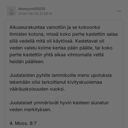
Anonyymi00010
2026-06-05 21:58:14
Alkuseurakuntaa vainottiin ja se kokoontui
ihmisten kotona, missä koko perhe kastettiin salaa
sillä vedellä mitä oli käytössä. Kastetavat oli
veden valelu kolme kertaa pään päälle, tai koko
perhe kastettiin yhtä aikaa vihmomalla vettä
heidän päälleen.
Juutalaisten pyhille lammikoille meno upotuksia
tekemään olisi tarkoittanut kivityskuolemaa
vääräuskoisuuden vuoksi.
Juutalaiset ymmärisvät hyvin kasteen siunatun
veden merkityksen.
4. Moos. 8:7