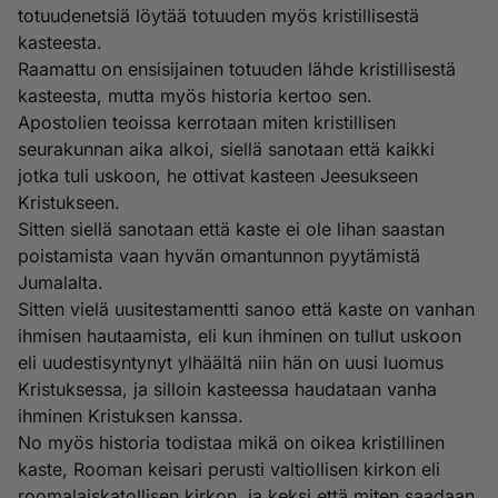
totuudenetsiä löytää totuuden myös kristillisestä
kasteesta.
Raamattu on ensisijainen totuuden lähde kristillisestä
kasteesta, mutta myös historia kertoo sen.
Apostolien teoissa kerrotaan miten kristillisen
seurakunnan aika alkoi, siellä sanotaan että kaikki
jotka tuli uskoon, he ottivat kasteen Jeesukseen
Kristukseen.
Sitten siellä sanotaan että kaste ei ole lihan saastan
poistamista vaan hyvän omantunnon pyytämistä
Jumalalta.
Sitten vielä uusitestamentti sanoo että kaste on vanhan
ihmisen hautaamista, eli kun ihminen on tullut uskoon
eli uudestisyntynyt ylhäältä niin hän on uusi luomus
Kristuksessa, ja silloin kasteessa haudataan vanha
ihminen Kristuksen kanssa.
No myös historia todistaa mikä on oikea kristillinen
kaste, Rooman keisari perusti valtiollisen kirkon eli
roomalaiskatollisen kirkon, ja keksi että miten saadaan