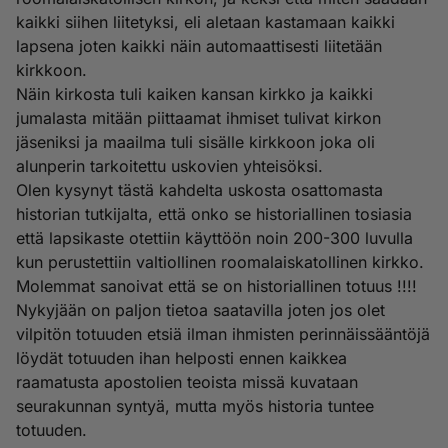
kaikki siihen liitetyksi, eli aletaan kastamaan kaikki
lapsena joten kaikki näin automaattisesti liitetään
kirkkoon.
Näin kirkosta tuli kaiken kansan kirkko ja kaikki
jumalasta mitään piittaamat ihmiset tulivat kirkon
jäseniksi ja maailma tuli sisälle kirkkoon joka oli
alunperin tarkoitettu uskovien yhteisöksi.
Olen kysynyt tästä kahdelta uskosta osattomasta
historian tutkijalta, että onko se historiallinen tosiasia
että lapsikaste otettiin käyttöön noin 200-300 luvulla
kun perustettiin valtiollinen roomalaiskatollinen kirkko.
Molemmat sanoivat että se on historiallinen totuus !!!!
Nykyjään on paljon tietoa saatavilla joten jos olet
vilpitön totuuden etsiä ilman ihmisten perinnäissääntöjä
löydät totuuden ihan helposti ennen kaikkea
raamatusta apostolien teoista missä kuvataan
seurakunnan syntyä, mutta myös historia tuntee
totuuden.