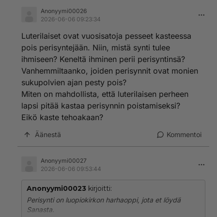
Anonyymi00026
2026-06-06 09:23:34
Luterilaiset ovat vuosisatoja pesseet kasteessa
pois perisyntejään. Niin, mistä synti tulee
ihmiseen? Keneltä ihminen perii perisyntinsä?
Vanhemmiltaanko, joiden perisynnit ovat monien
sukupolvien ajan pesty pois?
Miten on mahdollista, että luterilaisen perheen
lapsi pitää kastaa perisynnin poistamiseksi?
Eikö kaste tehoakaan?
Äänestä
Kommentoi
Anonyymi00027
2026-06-06 09:53:44
Anonyymi00023
kirjoitti:
Perisynti on luopiokirkon harhaoppi, jota et löydä
Sanasta.