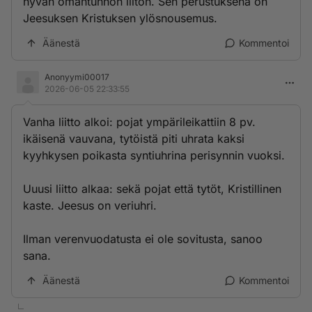
hyvän omantunnon liiton. Sen perustuksena on
Jeesuksen Kristuksen ylösnousemus.
Äänestä
Kommentoi
Anonyymi00017
2026-06-05 22:33:55
Vanha liitto alkoi: pojat ympärileikattiin 8 pv.
ikäisenä vauvana, tytöistä piti uhrata kaksi
kyyhkysen poikasta syntiuhrina perisynnin vuoksi.
Uuusi liitto alkaa: sekä pojat että tytöt, Kristillinen
kaste. Jeesus on veriuhri.
Ilman verenvuodatusta ei ole sovitusta, sanoo
sana.
Äänestä
Kommentoi