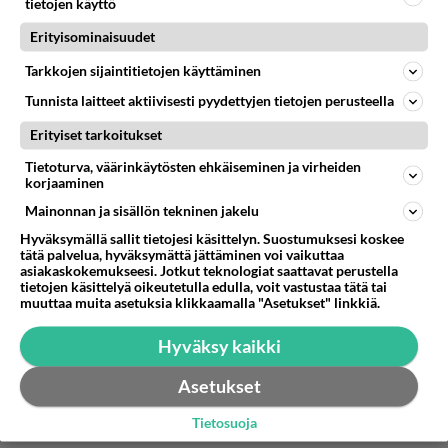
tietojen käyttö
Erityisominaisuudet
tuo on totta
Tarkkojen sijaintitietojen käyttäminen
Äänestä
Kommentoi
Tunnista laitteet aktiivisesti pyydettyjen tietojen perusteella
Erityiset tarkoitukset
Tietoturva, väärinkäytösten ehkäiseminen ja virheiden
korjaaminen
Mainonnan ja sisällön tekninen jakelu
Hyväksymällä sallit tietojesi käsittelyn. Suostumuksesi koskee
tätä palvelua, hyväksymättä jättäminen voi vaikuttaa
asiakaskokemukseesi. Jotkut teknologiat saattavat perustella
tietojen käsittelyä oikeutetulla edulla, voit vastustaa tätä tai
muuttaa muita asetuksia klikkaamalla "Asetukset" linkkiä.
Hyväksy kaikki
Asetukset
Tietosuoja