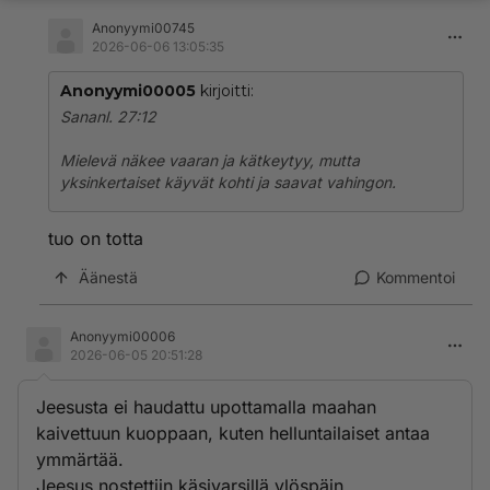
Anonyymi00745
2026-06-06 13:05:35
Anonyymi00005
kirjoitti:
Sananl. 27:12
Mielevä näkee vaaran ja kätkeytyy, mutta
yksinkertaiset käyvät kohti ja saavat vahingon.
tuo on totta
Äänestä
Kommentoi
Anonyymi00006
2026-06-05 20:51:28
Jeesusta ei haudattu upottamalla maahan
kaivettuun kuoppaan, kuten helluntailaiset antaa
ymmärtää.
Jeesus nostettiin käsivarsillä ylöspäin