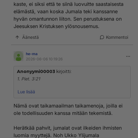
kaste, ei siksi että te siinä luovuitte saastaisesta
elämästä, vaan koska Jumala teki kanssanne
hyvän omantunnon liiton. Sen perustuksena on
Jeesuksen Kristuksen ylösnousemus.
Äänestä
Kommentoi
he-ma
2026-06-06 10:19:26
Anonyymi00003
kirjoitti:
1. Piet. 3:21
Tuon esikuvan mukaisesti teidät pelastaa nyt kaste, ei
Lue lisää
siksi että te siinä luovuitte saastaisesta elämästä, vaan
koska Jumala teki kanssanne hyvän omantunnon
Nämä ovat taikamaailman taikamenoja, joilla ei
liiton. Sen perustuksena on Jeesuksen Kristuksen
ole todellisuuden kanssa mitään tekemistä.
ylösnousemus.
Herätkää pahvit, jumalat ovat ilkeiden ihmisten
luomia myyttejä. Noh Ukko Ylijumala