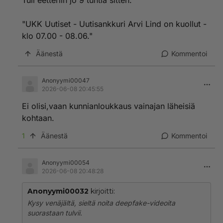
Tuli eetteriin jo 9 tuntia sitten:
"UKK Uutiset - Uutisankkuri Arvi Lind on kuollut -
klo 07.00 - 08.06."
Äänestä
Kommentoi
Anonyymi00047
2026-06-08 20:45:55
Ei olisi,vaan kunnianloukkaus vainajan läheisiä
kohtaan.
1
Äänestä
Kommentoi
Anonyymi00054
2026-06-08 20:48:28
Anonyymi00032
kirjoitti:
Kysy venäjältä, sieltä noita deepfake-videoita
suorastaan tulvii.