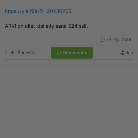
https://yle.fi/a/74-20230265
ARVl on näet kielletty sana S24;ssä.
74
2889
3
Äänestä
Kommentoi
Jaa