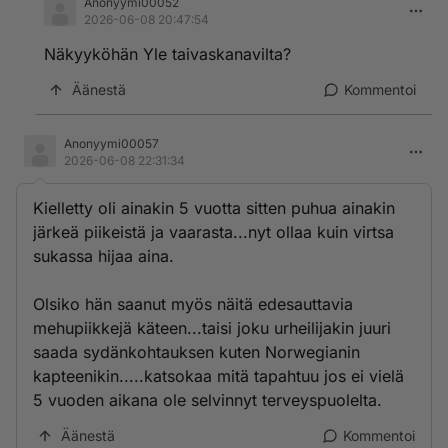
Anonyymi00052
2026-06-08 20:47:54
Näkyyköhän Yle taivaskanavilta?
Äänestä
Kommentoi
Anonyymi00057
2026-06-08 22:31:34
Kielletty oli ainakin 5 vuotta sitten puhua ainakin
järkeä piikeistä ja vaarasta...nyt ollaa kuin virtsa
sukassa hijaa aina.
Olsiko hän saanut myös näitä edesauttavia
mehupiikkejä käteen...taisi joku urheilijakin juuri
saada sydänkohtauksen kuten Norwegianin
kapteenikin.....katsokaa mitä tapahtuu jos ei vielä
5 vuoden aikana ole selvinnyt terveyspuolelta.
Äänestä
Kommentoi