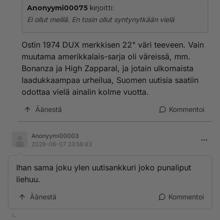
Anonyymi00075
kirjoitti:
Ei ollut meillä. En tosin ollut syntynytkään vielä
Ostin 1974 DUX merkkisen 22" väri teeveen. Vain
muutama amerikkalais-sarja oli väreissä, mm.
Bonanza ja High Zapparal, ja jotain ulkomaista
laadukkaampaa urheilua, Suomen uutisia saatiin
odottaa vielä ainalin kolme vuotta.
Äänestä
Kommentoi
Anonyymi00003
2026-06-07 23:58:43
Ihan sama joku ylen uutisankkuri joko punaliput
liehuu.
Äänestä
Kommentoi