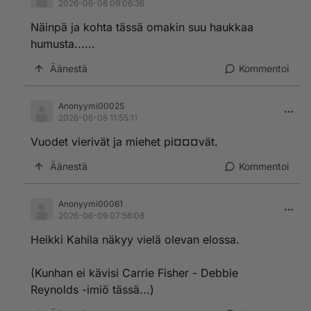
2026-06-08 09:06:36
Näinpä ja kohta tässä omakin suu haukkaa
humusta......
Äänestä
Kommentoi
Anonyymi00025
2026-06-08 11:55:11
Vuodet vierivät ja miehet pi¤¤¤vät.
Äänestä
Kommentoi
Anonyymi00061
2026-06-09 07:56:08
Heikki Kahila näkyy vielä olevan elossa.
(Kunhan ei kävisi Carrie Fisher - Debbie
Reynolds -imiö tässä...)