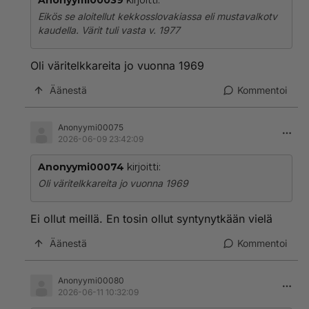
Anonyymi00039
kirjoitti:
Eikös se aloitellut kekkosslovakiassa eli mustavalkotv
kaudella. Värit tuli vasta v. 1977
Oli väritelkkareita jo vuonna 1969
Äänestä
Kommentoi
Anonyymi00075
2026-06-09 23:42:09
Anonyymi00074
kirjoitti:
Oli väritelkkareita jo vuonna 1969
Ei ollut meillä. En tosin ollut syntynytkään vielä
Äänestä
Kommentoi
Anonyymi00080
2026-06-11 10:32:09