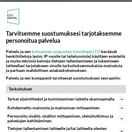
Anonyymi00028
kirjoitti:
En tiedä. Ehkä joku on trollannut nimellä ja kuolemalla,
ja hermostuttanut senoorin. Muitakin nimiä
muistaakseni on bannattu samasta syystä.
Tarvitsemme suostumuksesi tarjotaksemme
Suomi mainostaa itseään vapaana länsimaisena
personoitua palvelua
demokratiana, ei siihen kuulu sanavapauden
rajoitukset, sensuurista puhumattakaan. Se on
Palvelu ja sen
kolmannen osapuolen toimittajat (73)
keräävät
henkilötietoja (esim. IP-osoite tai laitetunniste) käyttäen evästeitä
keltaisen lehdistön juttuja, tuo
ja muita teknisiä keinoja tietojen tallentamiseen ja lukemiseen
tietämättömyydestä johtuva sensuuri.
laitteellasi tarjotakseen sinulle tarkoituksenmukaisia mainoksia
ja parhaan mahdollisen asiakaskokemuksen.
Äänestä
Kommentoi
Palvelu ja sen kumppanit tarvitsevat suostumuksesi seuraaviin:
Tarkoitukset
Anonyymi00014
2026-06-08 09:11:19
Tarkat sijaintitiedot ja tunnistaminen laitetta skannaamalla
Kohdennettu mainonta ja mainonnan mittaaminen
Lind oli BMW-mies, tykkäsi takavetoisista
Personoitu sisältö, sisällön mittaaminen, yleisötutkimus ja
baijerilaisista.
palvelujen kehittäminen
Äänestä
Kommentoi
Tietojen tallentaminen laitteelle ja/tai laitteella olevien