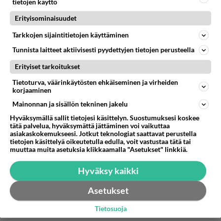
tietojen käyttö
Erityisominaisuudet
Anonyymi00018
2026-06-08 09:38:46
Tarkkojen sijaintitietojen käyttäminen
Se piirtää jolla on liitua.
Tunnista laitteet aktiivisesti pyydettyjen tietojen perusteella
Äänestä
Kommentoi
Erityiset tarkoitukset
Tietoturva, väärinkäytösten ehkäiseminen ja virheiden
korjaaminen
Anonyymi00048
2026-06-08 20:46:09
Mainonnan ja sisällön tekninen jakelu
Lind tykkäs bemareista
Hyväksymällä sallit tietojesi käsittelyn. Suostumuksesi koskee
tätä palvelua, hyväksymättä jättäminen voi vaikuttaa
asiakaskokemukseesi. Jotkut teknologiat saattavat perustella
Äänestä
Kommentoi
tietojen käsittelyä oikeutetulla edulla, voit vastustaa tätä tai
muuttaa muita asetuksia klikkaamalla "Asetukset" linkkiä.
Anonyymi00053
2026-06-08 20:48:18
Hyväksy kaikki
Anonyymi00018
kirjoitti:
Asetukset
Se piirtää jolla on liitua.
Tietosuoja