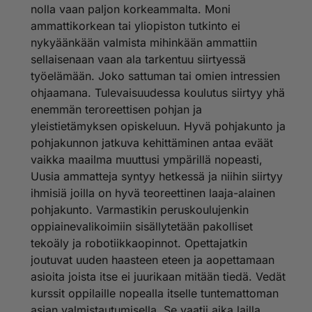
nolla vaan paljon korkeammalta. Moni
ammattikorkean tai yliopiston tutkinto ei
nykyäänkään valmista mihinkään ammattiin
sellaisenaan vaan ala tarkentuu siirtyessä
työelämään. Joko sattuman tai omien intressien
ohjaamana. Tulevaisuudessa koulutus siirtyy yhä
enemmän teroreettisen pohjan ja
yleistietämyksen opiskeluun. Hyvä pohjakunto ja
pohjakunnon jatkuva kehittäminen antaa eväät
vaikka maailma muuttusi ympärillä nopeasti,
Uusia ammatteja syntyy hetkessä ja niihin siirtyy
ihmisiä joilla on hyvä teoreettinen laaja-alainen
pohjakunto. Varmastikin peruskoulujenkin
oppiainevalikoimiin sisällytetään pakolliset
tekoäly ja robotiikkaopinnot. Opettajatkin
joutuvat uuden haasteen eteen ja aopettamaan
asioita joista itse ei juurikaan mitään tiedä. Vedät
kurssit oppilaille nopealla itselle tuntemattoman
asian valmistautumisella. Se vaatii aika lailla