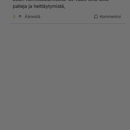
palleja ja heittäytymistä,
3
Äänestä
Kommentoi