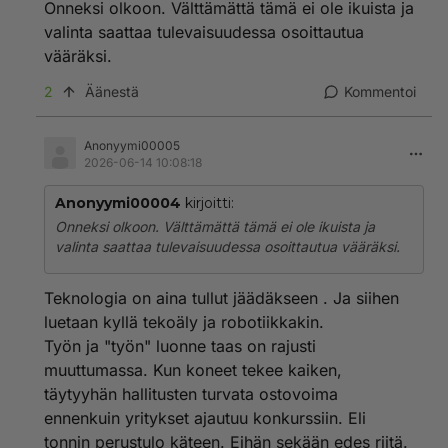
Onneksi olkoon. Välttämättä tämä ei ole ikuista ja
valinta saattaa tulevaisuudessa osoittautua
vääräksi.
2
Äänestä
Kommentoi
Anonyymi00005
2026-06-14 10:08:18
Anonyymi00004
kirjoitti:
Onneksi olkoon. Välttämättä tämä ei ole ikuista ja
valinta saattaa tulevaisuudessa osoittautua vääräksi.
Teknologia on aina tullut jäädäkseen . Ja siihen
luetaan kyllä tekoäly ja robotiikkakin.
Työn ja "työn" luonne taas on rajusti
muuttumassa. Kun koneet tekee kaiken,
täytyyhän hallitusten turvata ostovoima
ennenkuin yritykset ajautuu konkurssiin. Eli
tonnin perustulo käteen. Eihän sekään edes riitä.