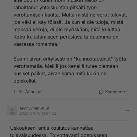
että Suomi kuten moni muukin valtio on
Tulevaisuudessa koulutus siirtyy yhä enemmän
teroreettisen pohjan ja yleistietämyksen opiskeluun.
rahoittanut yhteiskuntaa pitkälti työn
Hyvä pohjakunto ja pohjakunnon jatkuva kehittäminen
verottamisen kautta. Mutta mistä ne verot tulevat,
antaa eväät vaikka maailma muuttusi ympärillä
jos väki ei käy töissä. Ja kun ei ole tuloja, mistä
nopeasti, Uusia ammatteja syntyy hetkessä ja niihin
maksaa veroja, ei ole myöskään, mitä kuluttaa.
siirtyy ihmisiä joilla on hyvä teoreettinen laaja-alainen
Koko kuluttamiseen perustuva taloutemme on
pohjakunto. Varmastikin peruskoulujenkin
oppiainevalikoimiin sisällytetään pakolliset tekoäly ja
vaarassa romahtaa."
robotiikkaopinnot. Opettajatkin joutuvat uuden
haasteen eteen ja aopettamaan asioita joista itse ei
Suomi aivan erityisesti on "kunnostautunut" työtä
juurikaan mitään tiedä. Vedät kurssit oppilaille nopealla
verottamalla. Meillä jos kenellä tulee olemaan
itselle tuntemattoman asian valmistautumisella. Se
kusiset paikat, aivan sama mitä kukin on
vaatii aika lailla palleja ja heittäytymistä,
opiskellut.
1
Äänestä
Kommentoi
Anonyymi00009
2026-06-15 13:04:52
Uskoakseni amis koulutus kannattaa
tulevaisuudessa. Toivottavasti opetukseen