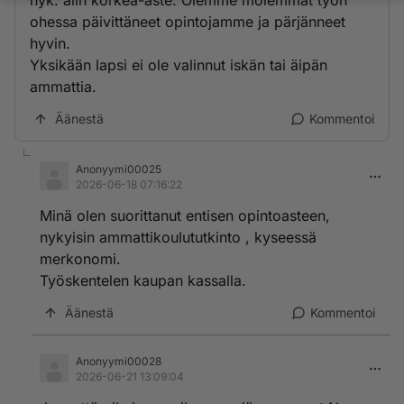
nyk. alin korkea-aste. Olemme molemmat työn
ohessa päivittäneet opintojamme ja pärjänneet
hyvin.
Yksikään lapsi ei ole valinnut iskän tai äipän
ammattia.
Äänestä
Kommentoi
Anonyymi00025
2026-06-18 07:16:22
Minä olen suorittanut entisen opintoasteen,
nykyisin ammattikoulututkinto , kyseessä
merkonomi.
Työskentelen kaupan kassalla.
Äänestä
Kommentoi
Anonyymi00028
2026-06-21 13:09:04