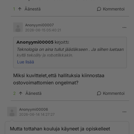
1
Äänestä
Kommentoi
Anonyymi00007
2026-06-15 05:40:21
Anonyymi00005
kirjoitti:
Teknologia on aina tullut jäädäkseen . Ja siihen luetaan
kyllä tekoäly ja robotiikkakin.
Työn ja "työn" luonne taas on rajusti muuttumassa.
Lue lisää
Kun koneet tekee kaiken, täytyyhän hallitusten turvata
ostovoima ennenkuin yritykset ajautuu konkurssiin. Eli
Miksi kuvittelet,että hallituksia kiinnostaa
tonnin perustulo käteen. Eihän sekään edes riitä.
ostovoimattomien ongelmat?
2
Äänestä
Kommentoi
Anonyymi00006
2026-06-14 14:27:27
Mutta tottahan kouluja käyneet ja opiskelleet