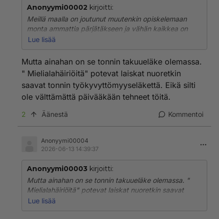
Anonyymi00002
kirjoitti:
Meillä maalla on joutunut muutenkin opiskelemaan
monta ammattia pärjätäkseen ja vähän kaikkea on
täytynyt osata ja opetella. Eikä silti välttämättä
Lue lisää
työllisty kun vuodeksi pariksi.
Mutta ainahan on se tonnin takuueläke olemassa.
" Mielialahäiriöitä" potevat laiskat nuoretkin
saavat tonnin työkyvyttömyyseläkettä. Eikä silti
ole välttämättä päivääkään tehneet töitä.
2
Äänestä
Kommentoi
Anonyymi00004
2026-06-13 14:39:37
Anonyymi00003
kirjoitti:
Mutta ainahan on se tonnin takuueläke olemassa. "
Mielialahäiriöitä" potevat laiskat nuoretkin saavat
tonnin työkyvyttömyyseläkettä. Eikä silti ole
Lue lisää
välttämättä päivääkään tehneet töitä.