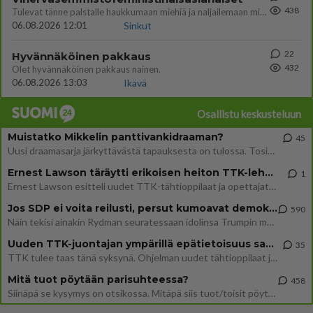
438
Tulevat tänne palstalle haukkumaan miehiä ja naljailemaan miehelle, kehuvat olevansa heitä parempia. Itse asuvat MIEHE
06.08.2026 12:01
Sinkut
22
Hyvännäköinen pakkaus
432
Olet hyvännäköinen pakkaus nainen.
06.08.2026 13:03
Ikävä
Osallistu keskusteluun
Muistatko Mikkelin panttivankidraaman?
45
Uusi draamasarja järkyttävästä tapauksesta on tulossa. Tositapahtumiin perustuva sarja ammentaa vuoden 1986 Mikkelin pan
Ernest Lawson täräytti erikoisen heiton TTK-lehdistötilaisuudessa: " Onko tässä tarkoituksena...?"
1
Ernest Lawson esitteli uudet TTK-tähtioppilaat ja opettajat torstaina 6.8. lehdistölle. Tulevalla kaudella on yksi hausk
Jos SDP ei voita reilusti, persut kumoavat demokratian Suomesta
590
Näin tekisi ainakin Rydman seuratessaan idolinsa Trumpin mallia https://www.is.fi/politiikka/art-2000012187244.html
Uuden TTK-juontajan ympärillä epätietoisuus sakenee - Nyt MTV hämmentää soppaa
35
TTK tulee taas tänä syksynä. Ohjelman uudet tähtioppilaat julkistetaan torstaina 6. elokuuta klo 14 alkavassa lehdistö
Mitä tuot pöytään parisuhteessa?
458
Siinäpä se kysymys on otsikossa. Mitäpä siis tuot/toisit pöytään parisuhteessa? Oletko mies vai nainen? Koetko sen mitä