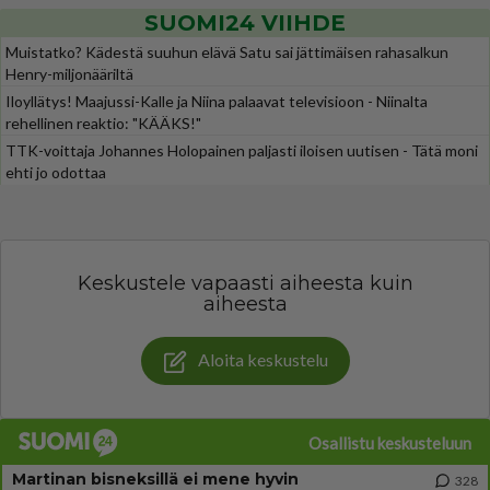
SUOMI24 VIIHDE
Muistatko? Kädestä suuhun elävä Satu sai jättimäisen rahasalkun
Henry-miljonääriltä
Iloyllätys! Maajussi-Kalle ja Niina palaavat televisioon - Niinalta
rehellinen reaktio: "KÄÄKS!"
TTK-voittaja Johannes Holopainen paljasti iloisen uutisen - Tätä moni
ehti jo odottaa
Keskustele vapaasti aiheesta kuin
aiheesta
Aloita keskustelu
Osallistu keskusteluun
Martinan bisneksillä ei mene hyvin
328