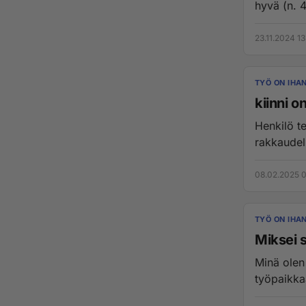
23.11.2024 13
TYÖ ON IHA
kiinni o
Henkilö te
rakkaudell
08.02.2025 0
TYÖ ON IHA
Miksei s
Minä olen 
työpaikkaa