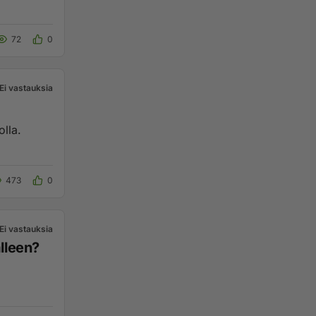
72
0
Ei vastauksia
olla.
473
0
Ei vastauksia
alleen?