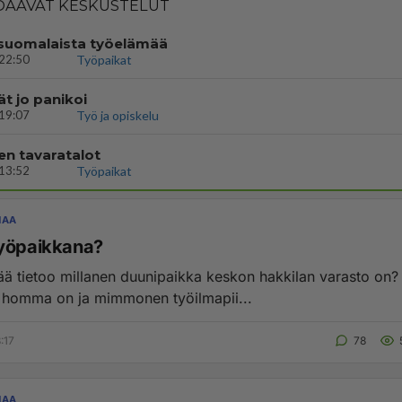
AAVAT KESKUSTELUT
n suomalaista työelämää
22:50
Työpaikat
t jo panikoi
19:07
Työ ja opiskelu
en tavaratalot
13:52
Työpaikat
NAA
yöpaikkana?
ää tietoo millanen duunipaikka keskon hakkilan varasto on? 
y homma on ja mimmonen työilmapii...
:17
78
NAA