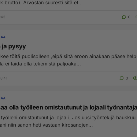
hyvä (n. 4k brutto). Arvostan suuresti sitä et...
:43
0
NAA
n ja pysyy
kee töitä puolisolleen ,eipä siitä eroon ainakaan pääse help
a ei taida olla tekemistä paljoaka...
8:41
0
NAA
aa olla työlleen omistautunut ja lojaali työnantaj
työlleni omistautunut ja lojaali. Jos uusi työntekijä haukkuu
ni niin sanon heti vastaan kirosanojen...