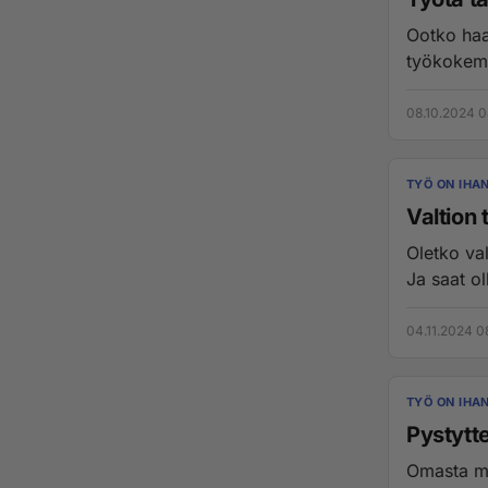
Ootko haa
työkokemu
08.10.2024 0
TYÖ ON IHA
Valtion 
Oletko val
Ja saat ol
04.11.2024 0
TYÖ ON IHA
Pystytt
Omasta mi