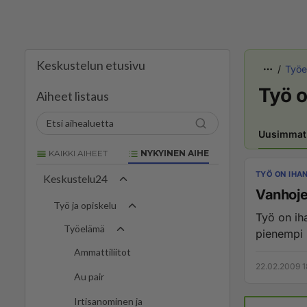
Keskustelun etusivu
Työe
Työ o
Aiheet listaus
Uusimmat
KAIKKI AIHEET
NYKYINEN AIHE
TYÖ ON IHA
Keskustelu24
Vanhoje
Työ ja opiskelu
Työ on ih
Työelämä
pienempi 
Ammattiliitot
22.02.2009 1
Au pair
Irtisanominen ja