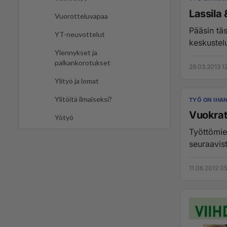
Lassila 
Vuorotteluvapaa
Pääsin täs
YT-neuvottelut
keskustelu
Ylennykset ja
palkankorotukset
28.03.2013 1
Ylityö ja lomat
Ylitöitä ilmaiseksi?
TYÖ ON IHA
Vuokrat
Yötyö
Työttömie
11.06.2012 0