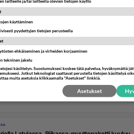
n laitteelle ja/tai laitteella olevien tietojen käyttö
t
etojen käyttäminen
iivisesti pyydettyjen tietojen perusteella
et
äytösten ehkäiseminen ja virheiden korjaaminen
ön tekninen jakelu
ietojesi käsittelyn. Suostumuksesi koskee tätä palvelua, hyväksymättä jä
mukseesi. Jotkut teknologiat saattavat perustella tietojen käsittelyä oike
uttaa muita asetuksia klikkaamalla "Asetukset" linkkiä.
Asetukset
Hyv
NAA
rjolla Latviassa, Riikassa-muuttopaketti kuuluu