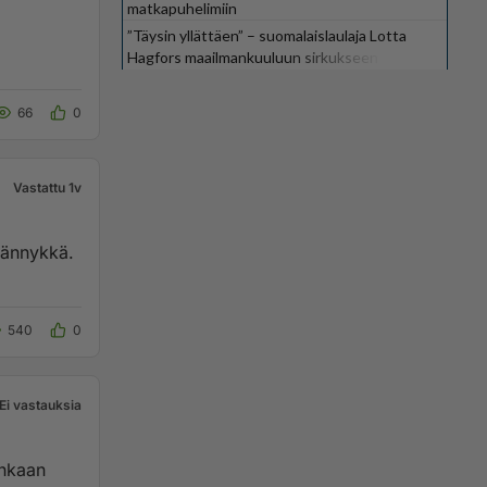
matkapuhelimiin
”Täysin yllättäen” – suomalaislaulaja Lotta
Hagfors maailmankuuluun sirkukseen
66
0
Vastattu 1v
 kännykkä.
540
0
Ei vastauksia
inkaan