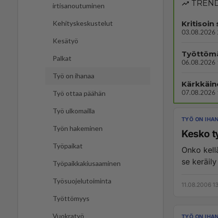
TREND
irtisanoutuminen
Kritisoi
Kehityskeskustelut
03.08.2026 
Kesätyö
Työttömä
Palkat
06.08.2026 
Työ on ihanaa
Kärkkäin
07.08.2026 
Työ ottaa päähän
Työ ulkomailla
TYÖ ON IHA
Työn hakeminen
Kesko t
Työpaikat
Onko kell
se keräil
Työpaikkakiusaaminen
Työsuojelutoiminta
11.08.2006 13
Työttömyys
Vuokratyö
TYÖ ON IHA