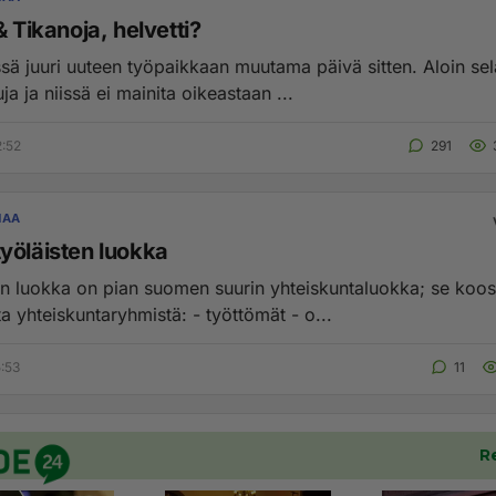
& Tikanoja, helvetti?
sä juuri uuteen työpaikkaan muutama päivä sitten. Aloin sela
ja ja niissä ei mainita oikeastaan ...
2:52
291
NAA
yöläisten luokka
n luokka on pian suomen suurin yhteiskuntaluokka; se koos
seuraavista yhteiskuntaryhmistä: - työttömät - o...
5:53
11