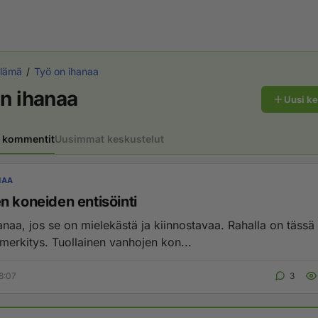
lämä
Työ on ihanaa
n ihanaa
Uusi k
 kommentit
Uusimmat keskustelut
NAA
n koneiden entisöinti
anaa, jos se on mielekästä ja kiinnostavaa. Rahalla on tässä
merkitys. Tuollainen vanhojen kon...
8:07
3