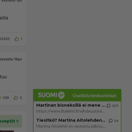
Vastattu 7pv
illa
33465
1
Vastattu 16pv
tuu
Osallistu keskusteluun
299
0
Martinan bisneksillä ei mene hyvin
329
https://www.iltalehti.fi/viihdeuutiset/a/c46da6ab-340f-4790-aaa7-0865eed2336 Yrityksen konkurssihakemus on tullut kärä
Tiesitkö? Martina Aitolehden isäpuoli on tämä suosittu laulaja
34
Martina Aitolehti on seurattu julkisuuden henkilö. Lähipiiriin mahtuu muitakin tunnettuja henkilöitä. Tiesitkö, että Ma