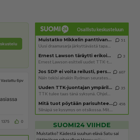
Osallistu keskusteluun
Muistatko Mikkelin panttivankidraaman?
51
eskustelu
Uusi draamasarja järkyttävästä tapauksesta on tulossa. Tositapahtumiin perustuva sarja ammentaa vuoden 1986 Mikkelin pan
Ernest Lawson täräytti erikoisen heiton TTK-lehdistötilaisuudessa: " Onko tässä tarkoituksena...?"
3
Ernest Lawson esitteli uudet TTK-tähtioppilaat ja opettajat torstaina 6.8. lehdistölle. Tulevalla kaudella on yksi hausk
Jos SDP ei voita reilusti, persut kumoavat demokratian Suomesta
607
Näin tekisi ainakin Rydman seuratessaan idolinsa Trumpin mallia https://www.is.fi/politiikka/art-2000012187244.html
Vastattu 6pv
Uuden TTK-juontajan ympärillä epätietoisuus sakenee - Nyt MTV hämmentää soppaa
35
TTK tulee taas tänä syksynä. Ohjelman uudet tähtioppilaat julkistetaan torstaina 6. elokuuta klo 14 alkavassa lehdistö
 asiassa
Mitä tuot pöytään parisuhteessa?
458
Siinäpä se kysymys on otsikossa. Mitäpä siis tuot/toisit pöytään parisuhteessa? Oletko mies vai nainen? Koetko sen mitä
1375
0
SUOMI24 VIIHDE
Muistatko? Kädestä suuhun elävä Satu sai
jättimäisen rahasalkun Henry-miljonääriltä