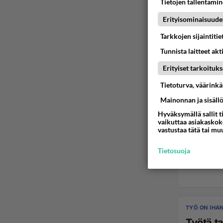
Tietojen tallentamine
Erityisominaisuude
Tarkkojen sijaintiti
Tunnista laitteet akt
Erityiset tarkoituks
Tietoturva, väärink
Mainonnan ja sisäll
Hyväksymällä sallit t
vaikuttaa asiakaskoke
vastustaa tätä tai mu
Tietosuoja
TYÖ ON IHA
Työtä ta