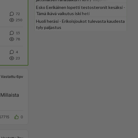
Esko Eerikäinen lopetti testosteronit kesäksi -
Tämä ikävä vaikutus iski heti
72
250
Huoli heräsi - Erikoisjoukot tulevasta kaudesta
tyly paljastus
15
78
4
23
Vastattu 6pv
Millaista
57715
0