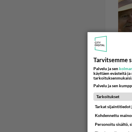
Tarvitsemme s
Palvelu ja sen
kolman
käyttäen evästeitä ja
TYÖ ON IHA
tarkoituksenmukaisi
Työpaik
Palvelu ja sen kumpp
Olin vuosi
Tarkoitukset
henkilöitä
Tarkat sijaintitiedo
09.06.2026 0
Kohdennettu mainon
Personoitu sisältö, 