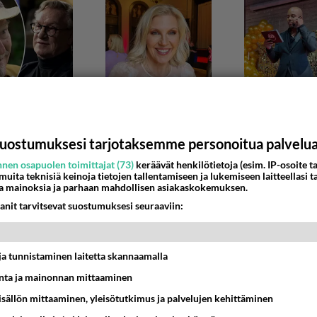
uostumuksesi tarjotaksemme personoitua palvelu
nen osapuolen toimittajat (73)
keräävät henkilötietoja (esim. IP-osoite ta
 muita teknisiä keinoja tietojen tallentamiseen ja lukemiseen laitteellasi t
NAA
a mainoksia ja parhaan mahdollisen asiakaskokemuksen.
assa arvostetaan
anit tarvitsevat suostumuksesi seuraaviin:
a töissä, jossa ei arvostettu ollenkaan osaamista, ja suosittiin
 naaman perusteella. Yriti...
t ja tunnistaminen laitetta skannaamalla
3:01
3
ta ja mainonnan mittaaminen
sisällön mittaaminen, yleisötutkimus ja palvelujen kehittäminen