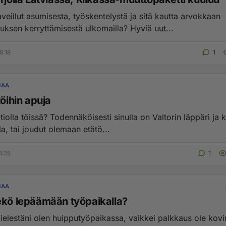
veillut asumisesta, työskentelystä ja sitä kautta arvokkaan
ksen kerryttämisestä ulkomailla? Hyviä uut...
8:18
1
NAA
töihin apuja
tiolla töissä? Todennäköisesti sinulla on Valtorin läppäri ja
la, tai joudut olemaan etätö...
8:25
1
NAA
ekö lepäämään työpaikalla?
elestäni olen huipputyöpaikassa, vaikkei palkkaus ole kov