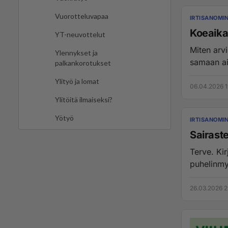
Vuorotteluvapaa
IRTISANOMI
Koeaik
YT-neuvottelut
Miten arvi
Ylennykset ja
samaan ai
palkankorotukset
Ylityö ja lomat
06.04.2026 1
Ylitöitä ilmaiseksi?
Yötyö
IRTISANOMI
Sairast
Terve. Kir
puhelinmy
26.03.2026 2