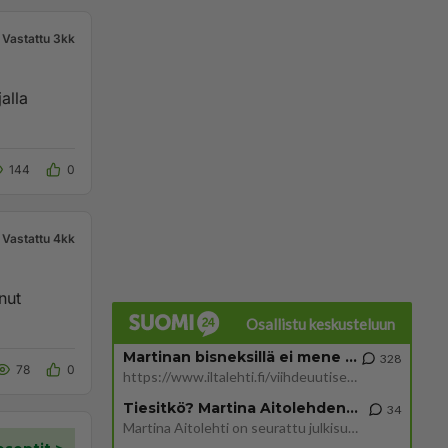
Vastattu 3kk
alla
144
0
Vastattu 4kk
nut
Osallistu keskusteluun
Martinan bisneksillä ei mene hyvin
328
78
0
https://www.iltalehti.fi/viihdeuutiset/a/c46da6ab-340f-4790-aaa7-0865eed2336 Yrityksen konkurssihakemus on tullut kärä
Tiesitkö? Martina Aitolehden isäpuoli on tämä suosittu laulaja
34
Martina Aitolehti on seurattu julkisuuden henkilö. Lähipiiriin mahtuu muitakin tunnettuja henkilöitä. Tiesitkö, että Ma