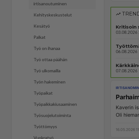
irtisanoutuminen
TREND
Kehityskeskustelut
Kesätyö
Kritisoi
03.08.2026 
Palkat
Työttömä
Työ on ihanaa
06.08.2026 
Työ ottaa päähän
Kärkkäin
Työ ulkomailla
07.08.2026 
Työn hakeminen
IRTISANOMI
Työpaikat
Parhaim
Työpaikkakiusaaminen
Kaverin is
Oli hieman
Työsuojelutoiminta
Työttömyys
16.05.2026 11
Vuokratyö