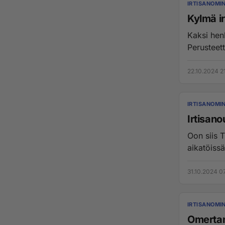
IRTISANOMI
Kylmä i
Kaksi henk
Perusteet
22.10.2024 2
IRTISANOMI
Irtisan
Oon siis 
aikatöissä
31.10.2024 0
IRTISANOMI
Omertan