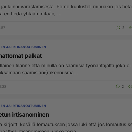
jäi kiinni varastamisesta. Pomo kuulusteli minuakin jos tietäi
ä en tiedä yhtään mitään, ...
2:57
2
NEN JA IRTISANOUTUMINEN
attomat palkat
sellainen tilanne että minulla on saamisia työnantajalta joka ei
ksamaan saamisiani(rakennusma...
6:38
2
NEN JA IRTISANOUTUMINEN
tun irtisanominen
 kirjoitti kesällä lomautuksen jossa luki että jos lomautus k
päättyy irtisanomiseen. Onko tosia...