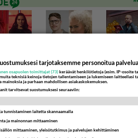
uostumuksesi tarjotaksemme personoitua palvelu
nen osapuolen toimittajat (73)
keräävät henkilötietoja (esim. IP-osoite ta
 muita teknisiä keinoja tietojen tallentamiseen ja lukemiseen laitteellasi t
a mainoksia ja parhaan mahdollisen asiakaskokemuksen.
NEN JA IRTISANOUTUMINEN
anit tarvitsevat suostumuksesi seuraaviin:
hdin hidastuminen aiheellinen syy potkuille?
uhutteluun kun työni on kuulemma hidastunut. Oikeassa ova
t ja tunnistaminen laitetta skannaamalla
e on vähintään samaa tasoa kuin muill...
ta ja mainonnan mittaaminen
sisällön mittaaminen, yleisötutkimus ja palvelujen kehittäminen
8:40
25