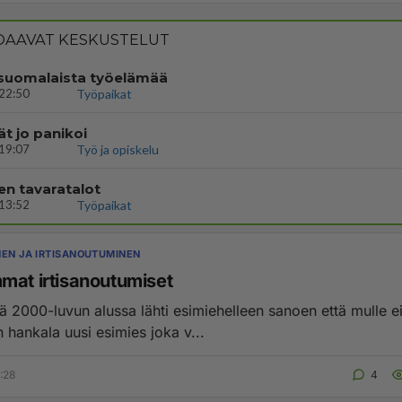
AAVAT KESKUSTELUT
n suomalaista työelämää
22:50
Työpaikat
t jo panikoi
19:07
Työ ja opiskelu
en tavaratalot
13:52
Työpaikat
NEN JA IRTISANOUTUMINEN
mat irtisanoutumiset
ä 2000-luvun alussa lähti esimiehelleen sanoen että mulle ei 
 hankala uusi esimies joka v...
:28
4