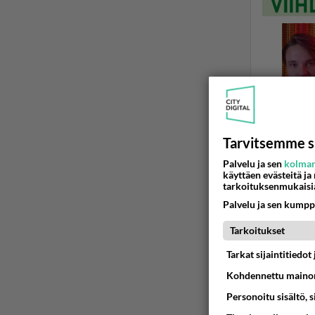
Tarvitsemme s
Palvelu ja sen
kolman
käyttäen evästeitä ja
tarkoituksenmukaisi
IRTISANOMI
Palvelu ja sen kumpp
Onko ta
Tarkoitukset
Jouduin p
Tarkat sijaintitiedo
minusta s
Kohdennettu mainon
Personoitu sisältö, 
01.06.2025 1