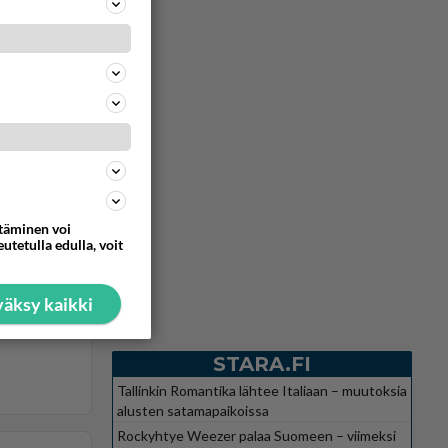
ttäminen voi
utetulla edulla, voit
äksy kaikki
STARA.FI
Tallinkin Romantika lähtee Italiaan – muutoksia
alusten satamapaikoissa
Rockyhtye Weezer palaa Suomeen – viimeksi