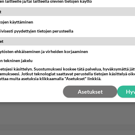
n laitteelle ja/tai laitteella olevien tietojen käyttö
t
etojen käyttäminen
iivisesti pyydettyjen tietojen perusteella
et
äytösten ehkäiseminen ja virheiden korjaaminen
ön tekninen jakelu
ietojesi käsittelyn. Suostumuksesi koskee tätä palvelua, hyväksymättä jä
mukseesi. Jotkut teknologiat saattavat perustella tietojen käsittelyä oike
uttaa muita asetuksia klikkaamalla "Asetukset" linkkiä.
Asetukset
Hyv