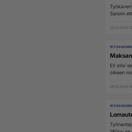
Työkaveri 
Sanoin ett
22.12.2024 1
IRTISANOMI
Maksam
Eli olisi 
oikeen ma
28.12.2024 0
IRTISANOMI
Lomaute
Työnantaja
180pv se 