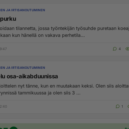
NEN JA IRTISANOUTUMINEN
apurku
oidaan tilannetta, jossa työntekijän työsuhde puretaan koeaj
kaan kun hänellä on vakava perhetila...
9:47
4
NEN JA IRTISANOUTUMINEN
elu osa-aikabduunissa
joittelen nyt tänne, kun en muutakaan keksi. Olen siis aloitta
ynnissä tammikuussa ja olen siis 3 ...
2:40
1