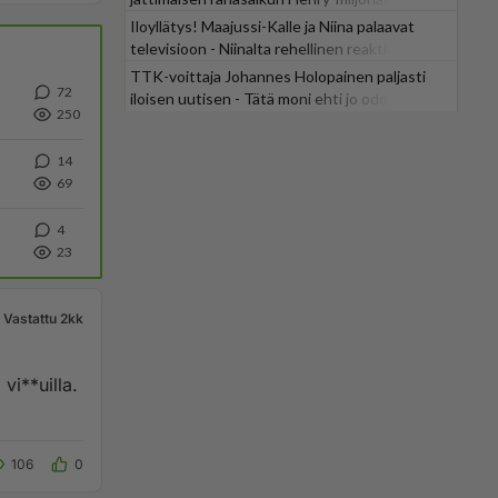
Iloyllätys! Maajussi-Kalle ja Niina palaavat
televisioon - Niinalta rehellinen reaktio:
"KÄÄKS!"
TTK-voittaja Johannes Holopainen paljasti
72
iloisen uutisen - Tätä moni ehti jo odottaa
250
14
69
4
23
Vastattu 2kk
vi**uilla.
106
0