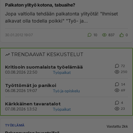
Palkaton ylityö kotona, tabuaihe?
Jopa valtiolla tehdään palkatonta ylityötä! "Ihmiset
alkavat olla todella poikki" "Työ- ja
elinkeinoministeriön vuode...
30.01.2012 19:07
10
837
0
TRENDAAVAT KESKUSTELUT
72
Kritisoin suomalaista työelämää
250
03.08.2026 22:50
Työpaikat
14
Työttömät jo panikoi
69
06.08.2026 19:07
Työ ja opiskelu
4
Kärkkäinen tavaratalot
23
07.08.2026 13:52
Työpaikat
TYÖELÄMÄ
Vastattu 2kk