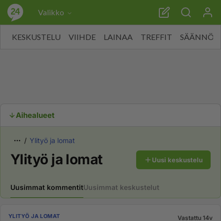
Valikko
KESKUSTELU
VIIHDE
LAINAA
TREFFIT
SÄÄNNÖT
Aihealueet
Ylityö ja lomat
Ylityö ja lomat
Uusi keskustelu
Uusimmat kommentit
Uusimmat keskustelut
YLITYÖ JA LOMAT
Vastattu 14v