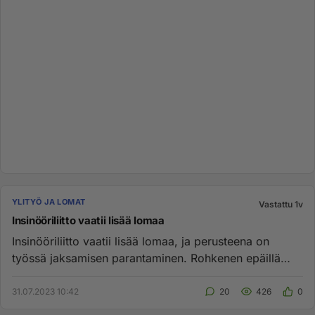
YLITYÖ JA LOMAT
Vastattu 1v
Insinööriliitto vaatii lisää lomaa
Insinööriliitto vaatii lisää lomaa, ja perusteena on
työssä jaksamisen parantaminen. Rohkenen epäillä
auttaisiko tuo mit...
31.07.2023 10:42
20
426
0