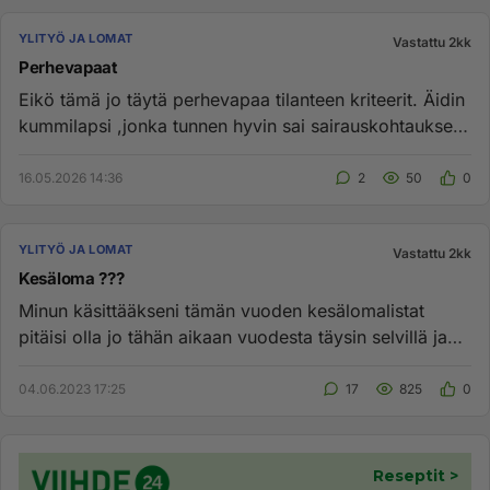
YLITYÖ JA LOMAT
Vastattu 2kk
Perhevapaat
Eikö tämä jo täytä perhevapaa tilanteen kriteerit. Äidin
kummilapsi ,jonka tunnen hyvin sai sairauskohtauksen
ja on teho...
16.05.2026 14:36
2
50
0
YLITYÖ JA LOMAT
Vastattu 2kk
Kesäloma ???
Minun käsittääkseni tämän vuoden kesälomalistat
pitäisi olla jo tähän aikaan vuodesta täysin selvillä ja
kaikkien lomaoi...
04.06.2023 17:25
17
825
0