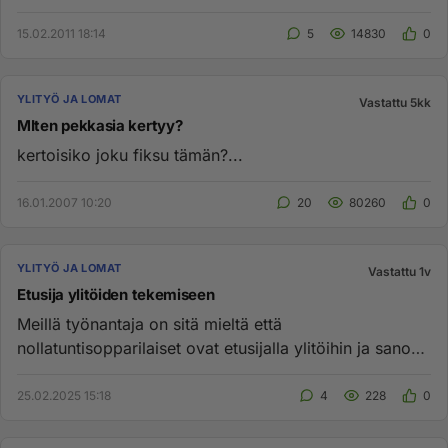
15.02.2011 18:14
5
14830
0
YLITYÖ JA LOMAT
Vastattu 5kk
MIten pekkasia kertyy?
kertoisiko joku fiksu tämän?...
16.01.2007 10:20
20
80260
0
YLITYÖ JA LOMAT
Vastattu 1v
Etusija ylitöiden tekemiseen
Meillä työnantaja on sitä mieltä että
nollatuntisopparilaiset ovat etusijalla ylitöihin ja sanoo
ettei vakituisilla ole ...
25.02.2025 15:18
4
228
0