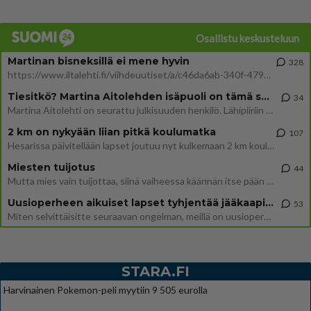
Osallistu keskusteluun
Martinan bisneksillä ei mene hyvin
328
https://www.iltalehti.fi/viihdeuutiset/a/c46da6ab-340f-4790-aaa7-0865eed2336 Yrityksen konkurssihakemus on tullut kärä
Tiesitkö? Martina Aitolehden isäpuoli on tämä suosittu laulaja
34
Martina Aitolehti on seurattu julkisuuden henkilö. Lähipiiriin mahtuu muitakin tunnettuja henkilöitä. Tiesitkö, että Ma
2 km on nykyään liian pitkä koulumatka
107
Hesarissa päivitellään lapset joutuu nyt kulkemaan 2 km kouluun jösses. Ruostefillarilla tuo matka menee vaikka miten äk
Miesten tuijotus
44
Mutta mies vain tuijottaa, siinä vaiheessa käännän itse pään pois. Mikä juttu? Yleensä jos joku tuijottaa tai katsoo, hä
Uusioperheen aikuiset lapset tyhjentää jääkaapin käydessään
53
Miten selvittäisitte seuraavan ongelman, meillä on uusioperhe, minulla teini-ikäiset lapset ja puolisolla aikuiset, jotk
STARA.FI
Harvinainen Pokemon-peli myytiin 9 505 eurolla