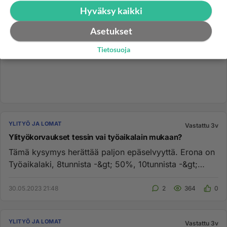
Hyväksy kaikki
Asetukset
Tietosuoja
YLITYÖ JA LOMAT
Vastattu 3v
Ylityökorvaukset tessin vai työaikalain mukaan?
Tämä kysymys herättää paljon epäselvyyttä. Erona on
Työaikalaki, 8tunnista -&gt; 50%, 10tunnista -&gt;
100% Tes, 10t...
30.05.2023 21:48
2
364
0
YLITYÖ JA LOMAT
Vastattu 3v