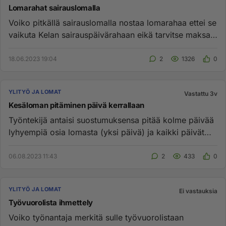
Lomarahat sairauslomalla
Voiko pitkällä sairauslomalla nostaa lomarahaa ettei se
vaikuta Kelan sairauspäivärahaan eikä tarvitse maksaa
joskus sum...
18.06.2023 19:04
2
1326
0
YLITYÖ JA LOMAT
Vastattu 3v
Kesäloman pitäminen päivä kerrallaan
Työntekijä antaisi suostumuksensa pitää kolme päivää
lyhyempiä osia lomasta (yksi päivä) ja kaikki päivät
olisi sijoitet...
06.08.2023 11:43
2
433
0
YLITYÖ JA LOMAT
Ei vastauksia
Työvuorolista ihmettely
Voiko työnantaja merkitä sulle työvuorolistaan