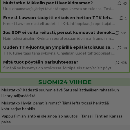
Muistatko Mikkelin panttivankidraaman?
45
Uusi draamasarja järkyttävästä tapauksesta on tulossa. Tositapahtumiin perustuva sarja ammentaa vuoden 1986 Mikkelin pan
Ernest Lawson täräytti erikoisen heiton TTK-lehdistötilaisuudessa: " Onko tässä tarkoituksena...?"
1
Ernest Lawson esitteli uudet TTK-tähtioppilaat ja opettajat torstaina 6.8. lehdistölle. Tulevalla kaudella on yksi hausk
Jos SDP ei voita reilusti, persut kumoavat demokratian Suomesta
581
Näin tekisi ainakin Rydman seuratessaan idolinsa Trumpin mallia https://www.is.fi/politiikka/art-2000012187244.html
Uuden TTK-juontajan ympärillä epätietoisuus sakenee - Nyt MTV hämmentää soppaa
34
TTK tulee taas tänä syksynä. Ohjelman uudet tähtioppilaat julkistetaan torstaina 6. elokuuta klo 14 alkavassa lehdistö
Mitä tuot pöytään parisuhteessa?
458
Siinäpä se kysymys on otsikossa. Mitäpä siis tuot/toisit pöytään parisuhteessa? Oletko mies vai nainen? Koetko sen mitä
SUOMI24 VIIHDE
Muistatko? Kädestä suuhun elävä Satu sai jättimäisen rahasalkun
Henry-miljonääriltä
Muistatko Hyvät, pahat ja rumat? Tämä leffa tv:ssä herättää
kohusarjan henkiin
Vappu Pimiän lähtö ei ole ainoa iso muutos - Tanssii Tähtien Kanssa
palaa