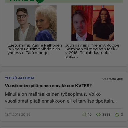
YLITYÖ JA LOMAT
Vastattu 4kk
Vuosilomien pitäminen ennakkoon KVTES?
Minulla on määräaikainen työsopimus. Voiko
vuosilomat pitää ennakkoon eli ei tarvitse tipottain
odotella joka kuukausi 1...
13.11.2018 20:26
10
3888
0