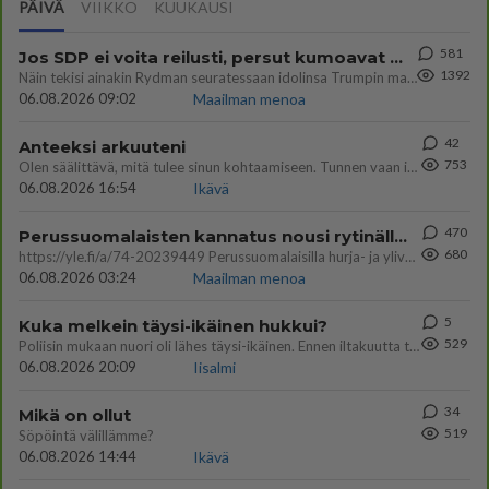
PÄIVÄ
VIIKKO
KUUKAUSI
581
Jos SDP ei voita reilusti, persut kumoavat demokratian Suomesta
1392
Näin tekisi ainakin Rydman seuratessaan idolinsa Trumpin mallia https://www.is.fi/politiikka/art-2000012187244.html
06.08.2026 09:02
Maailman menoa
42
Anteeksi arkuuteni
753
Olen säälittävä, mitä tulee sinun kohtaamiseen. Tunnen vaan itseni todella epävarmaksi sun kanssa. Jos minun olisi pitän
06.08.2026 16:54
Ikävä
470
Perussuomalaisten kannatus nousi rytinällä Ylen tänään julkaisemassa tuoreimmassa gallup-kyselyssä.
680
https://yle.fi/a/74-20239449 Perussuomalaisilla hurja- ja ylivoimaisesti suurin nousu tässä uudessa Ylen gallupissa. Kyl
06.08.2026 03:24
Maailman menoa
5
Kuka melkein täysi-ikäinen hukkui?
529
Poliisin mukaan nuori oli lähes täysi-ikäinen. Ennen iltakuutta tulleen ilmoituksen mukaan ihminen oli joutunut mahdoll
06.08.2026 20:09
Iisalmi
34
Mikä on ollut
519
Söpöintä välillämme?
06.08.2026 14:44
Ikävä