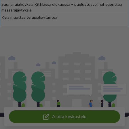
Suuria räjähdyksiä Kittilässä elokuussa – puolustusvoimat suorittaa
massaräjäytyksiä
Kela muuttaa terapiakäytäntöä
Aloita keskustelu