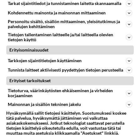
Tarkat sijaintitiedot ja tunnistaminen laitetta skannaamalla
Olisiko joku voinut kertoa minne mennä 1viikoksi töihin
Kohdennettu mainonta ja mainonnan mittaaminen
20-26.2 eli talvilomaksi/ hiihtolomaksi miten haluaakin
Personoitu sisältö, sisällön mittaaminen, yleisötutkimus ja
kutsua....
palvelujen kehittäminen
02.01.2023 17:49
1
116
0
Tietojen tallentaminen laitteelle ja/tai laitteella olevien
tietojen käyttö
Erityisominaisuudet
YLITYÖ JA LOMAT
Vastattu 2v
Lakkovapaata
Tarkkojen sijaintitietojen käyttäminen
Suomeen pitäisi saada laki,että ihmisillä olisi
Tunnista laitteet aktiivisesti pyydettyjen tietojen perusteella
mahdollisuus työpaikalta vapaaseen,jos toisten
Erityiset tarkoitukset
työntekijän lakko aiheutt...
Tietoturva, väärinkäytösten ehkäiseminen ja virheiden
03.03.2023 14:10
1
118
0
korjaaminen
Mainonnan ja sisällön tekninen jakelu
Hyväksymällä sallit tietojesi käsittelyn. Suostumuksesi koskee
tätä palvelua, hyväksymättä jättäminen voi vaikuttaa
asiakaskokemukseesi. Jotkut teknologiat saattavat perustella
tietojen käsittelyä oikeutetulla edulla, voit vastustaa tätä tai
muuttaa muita asetuksia klikkaamalla "Asetukset" linkkiä.