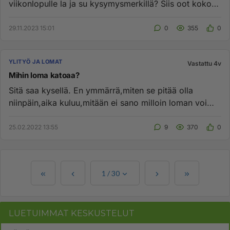
viikonlopulle la ja su kysymysmerkillä? Siis oot koko
viikon epävarmuudes...
29.11.2023 15:01
0
355
0
YLITYÖ JA LOMAT
Vastattu 4v
Mihin loma katoaa?
Sitä saa kysellä. En ymmärrä,miten se pitää olla
niinpäin,aika kuluu,mitään ei sano milloin loman voi
pitää. Useamman vu...
25.02.2022 13:55
9
370
0
1
/
30
LUETUIMMAT KESKUSTELUT