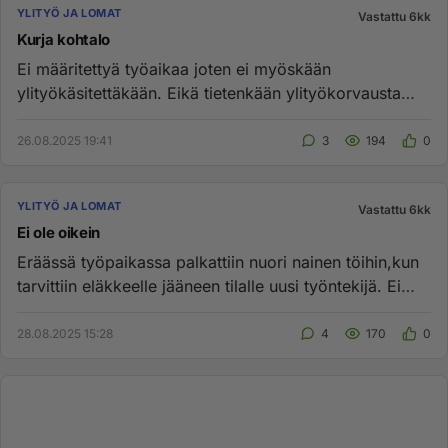
YLITYÖ JA LOMAT
Vastattu 6kk
Kurja kohtalo
Ei määritettyä työaikaa joten ei myöskään
ylityökäsitettäkään. Eikä tietenkään ylityökorvausta
työpäivien ( rupeaminen )...
26.08.2025 19:41
3
194
0
YLITYÖ JA LOMAT
Vastattu 6kk
Ei ole oikein
Eräässä työpaikassa palkattiin nuori nainen töihin,kun
tarvittiin eläkkeelle jääneen tilalle uusi työntekijä. Ei
mennyt,...
28.08.2025 15:28
4
170
0