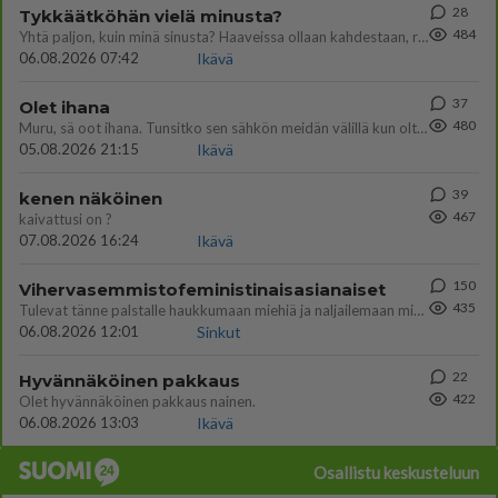
28
Tykkäätköhän vielä minusta?
484
Yhtä paljon, kuin minä sinusta? Haaveissa ollaan kahdestaan, rauhassa ja lähennytään fyysisesti ja tutustutaan syvemmin
06.08.2026 07:42
Ikävä
37
Olet ihana
480
Muru, sä oot ihana. Tunsitko sen sähkön meidän välillä kun oltiin ihan låhekkäin? 👩‍❤️‍👩❤️😼😘
05.08.2026 21:15
Ikävä
39
kenen näköinen
467
kaivattusi on ?
07.08.2026 16:24
Ikävä
150
Vihervasemmistofeministinaisasianaiset
435
Tulevat tänne palstalle haukkumaan miehiä ja naljailemaan miehelle, kehuvat olevansa heitä parempia. Itse asuvat MIEHE
06.08.2026 12:01
Sinkut
22
Hyvännäköinen pakkaus
422
Olet hyvännäköinen pakkaus nainen.
06.08.2026 13:03
Ikävä
Osallistu keskusteluun