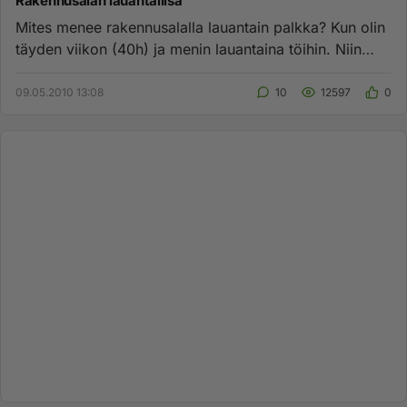
Rakennusalan lauantailisä
Mites menee rakennusalalla lauantain palkka? Kun olin
täyden viikon (40h) ja menin lauantaina töihin. Niin
saako siitä j...
09.05.2010 13:08
10
12597
0