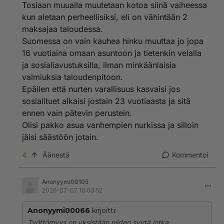
Tosiaan muualla muutetaan kotoa siinä vaiheessa
kun aletaan perheellisiksi, eli on vähintään 2
maksajaa taloudessa.
Suomessa on vain kauhea hinku muuttaa jo jopa
16 vuotiaina omaan asuntoon ja tietenkin velalla
ja sosialiavustuksilla, ilman minkäänlaisia
valmiuksia taloudenpitoon.
Epäilen että nurten varallisuus kasvaisi jos
sosialituet alkaisi jostain 23 vuotiaasta ja sitä
ennen vain pätevin perustein.
Olisi pakko asua vanhempien nurkissa ja silloin
jäisi säästöön jotain.
4
Äänestä
Kommentoi
Anonyymi00105
2026-07-07 18:03:52
Anonyymi00066
kirjoitti:
Työttömyys on yksistään niiden syytä jotka