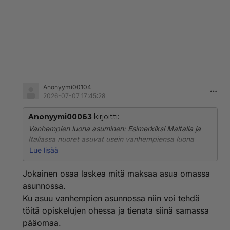
Anonyymi00104
2026-07-07 17:45:28
Anonyymi00063
kirjoitti:
Vanhempien luona asuminen: Esimerkiksi Maltalla ja
Italiassa nuoret asuvat usein vanhempiensa luona
lähes kolmekymppisiksi saakka. Tällöin he kuuluvat
Lue lisää
vanhempiensa varakkaampaan kotitalouteen eivätkä
näy tilastossa omana "persaukisena" yksikkönään.
Jokainen osaa laskea mitä maksaa asua omassa
asunnossa.
Ku asuu vanhempien asunnossa niin voi tehdä
töitä opiskelujen ohessa ja tienata siinä samassa
pääomaa.