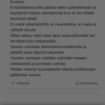
kouluun
Ei todistuksia joilla pääsisi edes opiskelemaan ja
käytännön taidot olemattomat kun ei ole mitään
tarvinnut tehdä
Ei osata rahankäyttöä, ei ruuanlaittoa, ei osata ja
välitetä siivota
Sitten sattuu vielä tulee lapsi uusavuttomalle niin
tarvitaan joku helppimään
Vauvat ruokitaan äidinmaidonvastikkeilla ja
pilteillä jotka täynnä lisäsineita
Vuoden vanhasta viedään syömään heseen
ranskalaisia ja juomaan cokista.
Pieleen mennyt suomalaisten elämä politiikkojen
päätösten vuoksi.
Äänestä
Kommentoi