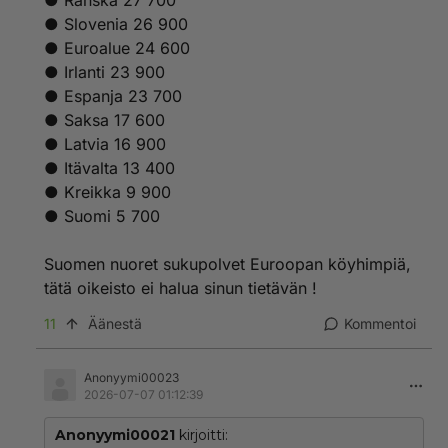
● Ranska 27 700
● Slovenia 26 900
● Euroalue 24 600
● Irlanti 23 900
● Espanja 23 700
● Saksa 17 600
● Latvia 16 900
● Itävalta 13 400
● Kreikka 9 900
● Suomi 5 700
Suomen nuoret sukupolvet Euroopan köyhimpiä,
tätä oikeisto ei halua sinun tietävän !
11
Äänestä
Kommentoi
Anonyymi00023
2026-07-07 01:12:39
Anonyymi00021
kirjoitti: