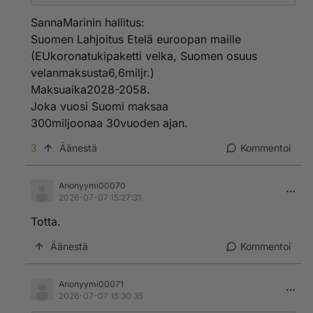
SannaMarinin hallitus:
Suomen Lahjoitus Etelä euroopan maille
(EUkoronatukipaketti velka, Suomen osuus
velanmaksusta6,6miljr.)
Maksuaika2028-2058.
Joka vuosi Suomi maksaa
300miljoonaa 30vuoden ajan.
3
Äänestä
Kommentoi
Anonyymi00070
2026-07-07 15:27:31
Totta.
Äänestä
Kommentoi
Anonyymi00071
2026-07-07 15:30:35