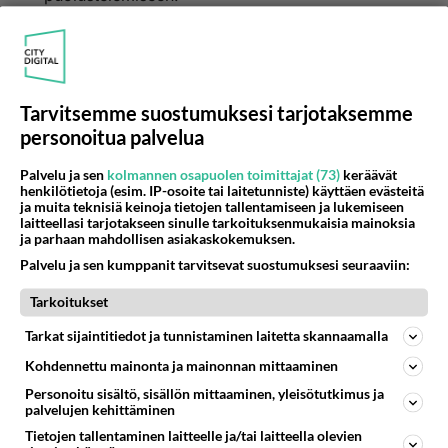
6
Äänestä
Kommentoi
Tarvitsemme suostumuksesi tarjotaksemme
personoitua palvelua
Palvelu ja sen
kolmannen osapuolen toimittajat (73)
keräävät
henkilötietoja (esim. IP-osoite tai laitetunniste) käyttäen evästeitä
ja muita teknisiä keinoja tietojen tallentamiseen ja lukemiseen
laitteellasi tarjotakseen sinulle tarkoituksenmukaisia mainoksia
ja parhaan mahdollisen asiakaskokemuksen.
Palvelu ja sen kumppanit tarvitsevat suostumuksesi seuraaviin:
Tarkoitukset
Tarkat sijaintitiedot ja tunnistaminen laitetta skannaamalla
Kohdennettu mainonta ja mainonnan mittaaminen
Personoitu sisältö, sisällön mittaaminen, yleisötutkimus ja
palvelujen kehittäminen
Anonyymi00072
Tietojen tallentaminen laitteelle ja/tai laitteella olevien
2026-07-07 15:31:06