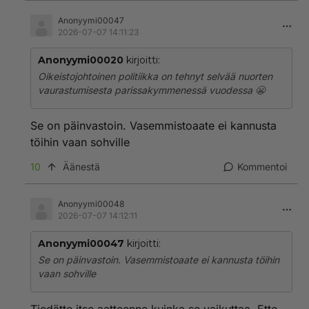
● Itävalta 13 400
● Kreikka 9 900
Anonyymi00047
● Suomi 5 700
2026-07-07 14:11:23
Suomen nuoret sukupolvet Euroopan köyhimpiä, tätä
Anonyymi00020
kirjoitti:
oikeisto ei halua sinun tietävän !
Oikeistojohtoinen politiikka on tehnyt selvää nuorten
vaurastumisesta parissakymmenessä vuodessa 😬
Se on päinvastoin. Vasemmistoaate ei kannusta
töihin vaan sohville
10
Äänestä
Kommentoi
Anonyymi00048
2026-07-07 14:12:11
Anonyymi00047
kirjoitti:
Se on päinvastoin. Vasemmistoaate ei kannusta töihin
vaan sohville