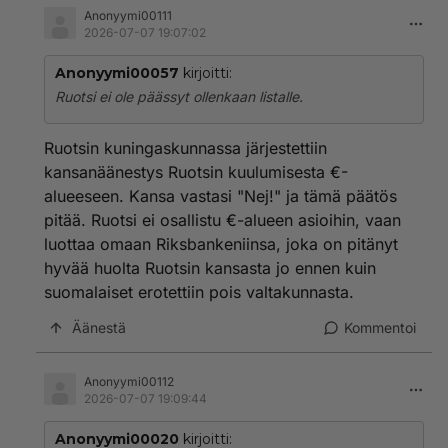
Anonyymi00111
2026-07-07 19:07:02
Anonyymi00057
kirjoitti:
Ruotsi ei ole päässyt ollenkaan listalle.
Ruotsin kuningaskunnassa järjestettiin
kansanäänestys Ruotsin kuulumisesta €-
alueeseen. Kansa vastasi "Nej!" ja tämä päätös
pitää. Ruotsi ei osallistu €-alueen asioihin, vaan
luottaa omaan Riksbankeniinsa, joka on pitänyt
hyvää huolta Ruotsin kansasta jo ennen kuin
suomalaiset erotettiin pois valtakunnasta.
Äänestä
Kommentoi
Anonyymi00112
2026-07-07 19:09:44
Anonyymi00020
kirjoitti: