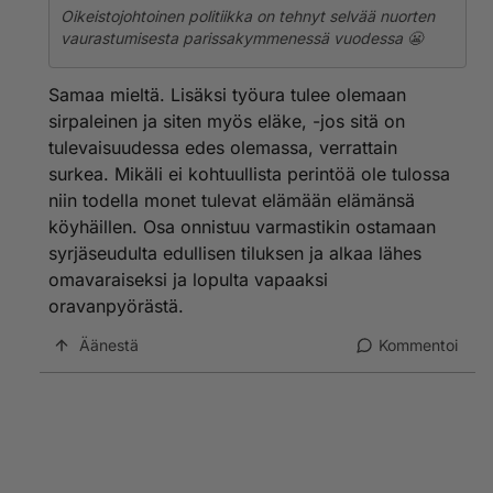
Oikeistojohtoinen politiikka on tehnyt selvää nuorten
vaurastumisesta parissakymmenessä vuodessa 😬
Samaa mieltä. Lisäksi työura tulee olemaan
sirpaleinen ja siten myös eläke, -jos sitä on
tulevaisuudessa edes olemassa, verrattain
surkea. Mikäli ei kohtuullista perintöä ole tulossa
niin todella monet tulevat elämään elämänsä
köyhäillen. Osa onnistuu varmastikin ostamaan
syrjäseudulta edullisen tiluksen ja alkaa lähes
omavaraiseksi ja lopulta vapaaksi
oravanpyörästä.
Äänestä
Kommentoi