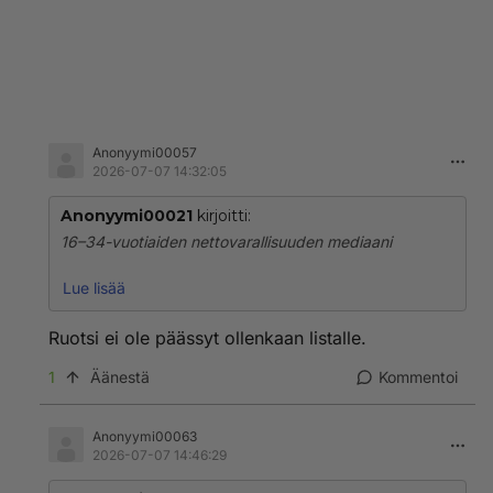
Anonyymi00057
2026-07-07 14:32:05
Anonyymi00021
kirjoitti:
16–34-vuotiaiden nettovarallisuuden mediaani
● Malta 257 500
Lue lisää
● Luxemburg 135 000
● Belgia 97 200
Ruotsi ei ole päässyt ollenkaan listalle.
● Kroatia 82 000
● Slovakia 74 600
1
Äänestä
Kommentoi
● Viro 62 200
● Tshekki 59 900
Anonyymi00063
● Liettua 59 600
2026-07-07 14:46:29
● Kypros 55 900
● Italia 53 500