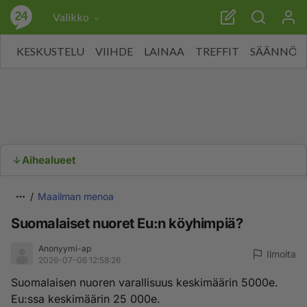
Valikko
KESKUSTELU
VIIHDE
LAINAA
TREFFIT
SÄÄNNÖT
Aihealueet
Maailman menoa
Suomalaiset nuoret Eu:n köyhimpiä?
Anonyymi-ap
Ilmoita
2026-07-06 12:58:26
Suomalaisen nuoren varallisuus keskimäärin 5000e.
Eu:ssa keskimäärin 25 000e.