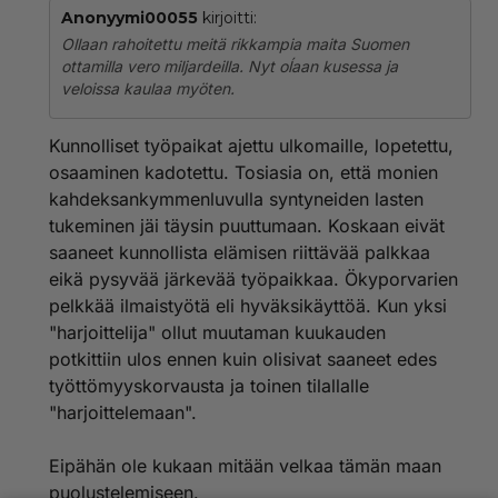
Anonyymi00055
kirjoitti:
Ollaan rahoitettu meitä rikkampia maita Suomen
ottamilla vero miljardeilla. Nyt oĺaan kusessa ja
veloissa kaulaa myöten.
Kunnolliset työpaikat ajettu ulkomaille, lopetettu,
osaaminen kadotettu. Tosiasia on, että monien
kahdeksankymmenluvulla syntyneiden lasten
tukeminen jäi täysin puuttumaan. Koskaan eivät
saaneet kunnollista elämisen riittävää palkkaa
eikä pysyvää järkevää työpaikkaa. Ökyporvarien
pelkkää ilmaistyötä eli hyväksikäyttöä. Kun yksi
"harjoittelija" ollut muutaman kuukauden
potkittiin ulos ennen kuin olisivat saaneet edes
työttömyyskorvausta ja toinen tilallalle
"harjoittelemaan".
Eipähän ole kukaan mitään velkaa tämän maan
puolustelemiseen.