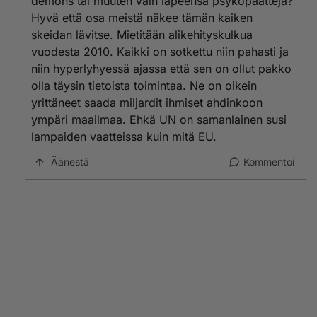
demons tai muuten vain läpeensä psykopaatteja?
Hyvä että osa meistä näkee tämän kaiken
skeidan lävitse. Mietitään alikehityskulkua
vuodesta 2010. Kaikki on sotkettu niin pahasti ja
niin hyperlyhyessä ajassa että sen on ollut pakko
olla täysin tietoista toimintaa. Ne on oikein
yrittäneet saada miljardit ihmiset ahdinkoon
ympäri maailmaa. Ehkä UN on samanlainen susi
lampaiden vaatteissa kuin mitä EU.
Äänestä
Kommentoi