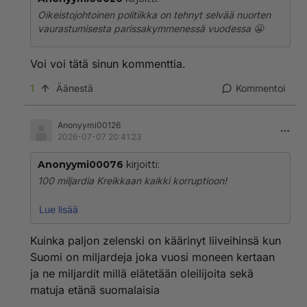
Oikeistojohtoinen politiikka on tehnyt selvää nuorten
vaurastumisesta parissakymmenessä vuodessa 😬
Voi voi tätä sinun kommenttia.
1
Äänestä
Kommentoi
Anonyymi00126
2026-07-07 20:41:23
Anonyymi00076
kirjoitti:
100 miljardia Kreikkaan kaikki korruptioon!
200 miljardia Italiaan! Kaikki meni korruptioon sielläkin!
Lue lisää
Suomen Kreikkaikivipin junaili TukiverkkosukkaJutta ja
Kuinka paljon zelenski on käärinyt liiveihinsä kun
sai siitä hyvästä Komissarisalkun!
Suomi on miljardeja joka vuosi moneen kertaan
ja ne miljardit millä elätetään oleilijoita sekä
Sekin maksoi miljardin!
matuja etänä suomalaisia