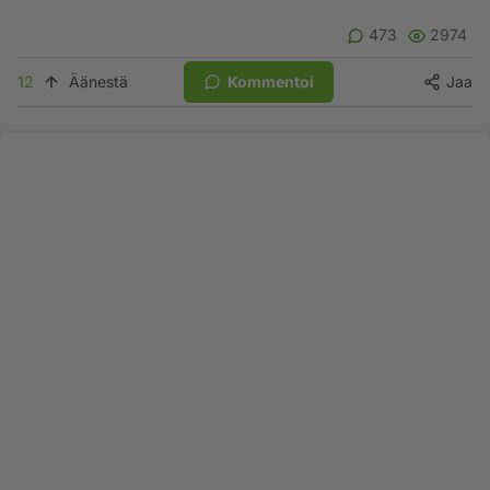
473
2974
12
Äänestä
Kommentoi
Jaa