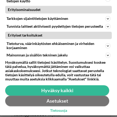
tietojen käyttö
Anonyymi00020
kirjoitti:
Erityisominaisuudet
Oikeistojohtoinen politiikka on tehnyt selvää nuorten
Tarkkojen sijaintitietojen käyttäminen
vaurastumisesta parissakymmenessä vuodessa 😬
Tunnista laitteet aktiivisesti pyydettyjen tietojen perusteella
Ylipäätään kenenkään joka ei lahjoita Vaalirahaa
Erityiset tarkoitukset
sen Mustaan Kassaan.
Tietoturva, väärinkäytösten ehkäiseminen ja virheiden
korjaaminen
Atte Sensuuri Jääskeläinen torppasi uutisoinnin
Mainonnan ja sisällön tekninen jakelu
siitä!
Hyväksymällä sallit tietojesi käsittelyn. Suostumuksesi koskee
tätä palvelua, hyväksymättä jättäminen voi vaikuttaa
Ja kuinka ollakaan peri JyrkiBoy Kataisen
asiakaskokemukseesi. Jotkut teknologiat saattavat perustella
tietojen käsittelyä oikeutetulla edulla, voit vastustaa tätä tai
hillotolpan itselleen.
muuttaa muita asetuksia klikkaamalla "Asetukset" linkkiä.
2
Äänestä
Kommentoi
Hyväksy kaikki
Anonyymi00076
Asetukset
2026-07-07 15:36:44
Tietosuoja
Anonyymi00067
kirjoitti: