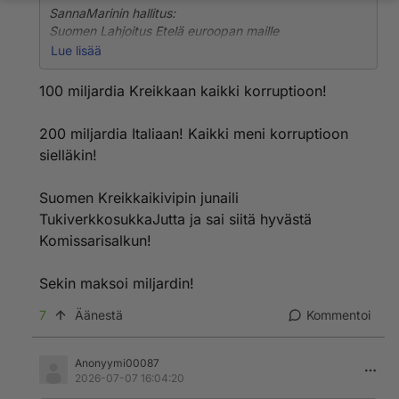
SannaMarinin hallitus:
Suomen Lahjoitus Etelä euroopan maille
(EUkoronatukipaketti velka, Suomen osuus
Lue lisää
velanmaksusta6,6miljr.)
Maksuaika2028-2058.
100 miljardia Kreikkaan kaikki korruptioon!
Joka vuosi Suomi maksaa
300miljoonaa 30vuoden ajan.
200 miljardia Italiaan! Kaikki meni korruptioon
sielläkin!
Suomen Kreikkaikivipin junaili
TukiverkkosukkaJutta ja sai siitä hyvästä
Komissarisalkun!
Sekin maksoi miljardin!
7
Äänestä
Kommentoi
Anonyymi00087
2026-07-07 16:04:20