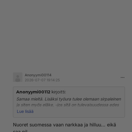
Anonyymi00114
2026-07-07 19:14:25
Anonyymi00112
kirjoitti:
Samaa mieltä. Lisäksi työura tulee olemaan sirpaleinen
ja siten myös eläke, -jos sitä on tulevaisuudessa edes
olemassa, verrattain surkea. Mikäli ei kohtuullista
Lue lisää
perintöä ole tulossa niin todella monet tulevat elämään
elämänsä köyhäillen. Osa onnistuu varmastikin
Nuoret suomessa vaan narkkaa ja hilluu... eikä
ostamaan syrjäseudulta edullisen tiluksen ja alkaa
saa pil....