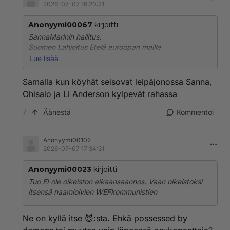
2026-07-07 16:20:21
Anonyymi00067
kirjoitti:
SannaMarinin hallitus:
Suomen Lahjoitus Etelä euroopan maille
(EUkoronatukipaketti velka, Suomen osuus
Lue lisää
velanmaksusta6,6miljr.)
Maksuaika2028-2058.
Samalla kun köyhät seisovat leipäjonossa Sanna,
Joka vuosi Suomi maksaa
Ohisalo ja Li Anderson kylpevät rahassa
300miljoonaa 30vuoden ajan.
7
Äänestä
Kommentoi
Anonyymi00102
2026-07-07 17:34:31
Anonyymi00023
kirjoitti:
Tuo EI ole oikeiston aikaansaannos. Vaan oikeistoksi
itsensä naamioivien WEFkommunistien
Ne on kyllä itse 😈:sta. Ehkä possessed by