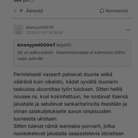
lähes omavaraiseksi ja lopulta vapaaksi
oravanpyörästä.
2
Äänestä
Kommentoi
Anonyymi00115
2026-07-07 19:18:09
Anonyymi00047
kirjoitti:
Se on päinvastoin. Vasemmistoaate ei kannusta töihin
vaan sohville
Perinteisesti vassarit painavat duunia selkä
vääränä kuin oikeisto, kädet syvällä duunarin
taskuissa ulosmittaa työn tuloksen. Sitten heillä
nousee ns. kusi kokinhattuun, he nostavat itsensä
jalustalle ja satuilevat sankaritarinoita itsestään ja
viinan salakuljetukselle suvun omaisuuden
luoneesta ukistaan.
Sitten tulevat nämä wannabe-porvarit, jotka
nuoleskelevat jalustalla saapastelevia idoleitaan