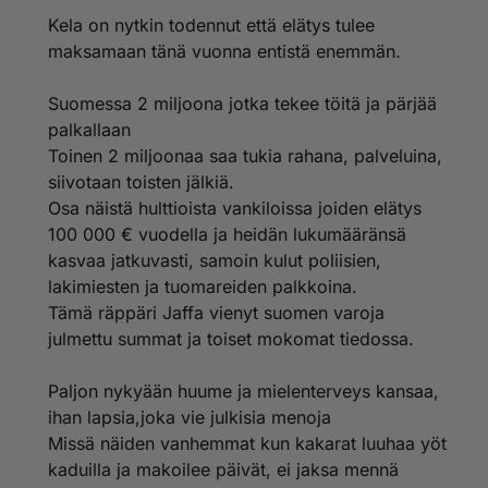
Kela on nytkin todennut että elätys tulee
maksamaan tänä vuonna entistä enemmän.
Suomessa 2 miljoona jotka tekee töitä ja pärjää
palkallaan
Toinen 2 miljoonaa saa tukia rahana, palveluina,
siivotaan toisten jälkiä.
Osa näistä hulttioista vankiloissa joiden elätys
100 000 € vuodella ja heidän lukumääränsä
kasvaa jatkuvasti, samoin kulut poliisien,
lakimiesten ja tuomareiden palkkoina.
Tämä räppäri Jaffa vienyt suomen varoja
julmettu summat ja toiset mokomat tiedossa.
Paljon nykyään huume ja mielenterveys kansaa,
ihan lapsia,joka vie julkisia menoja
Missä näiden vanhemmat kun kakarat luuhaa yöt
kaduilla ja makoilee päivät, ei jaksa mennä