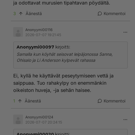
ja odottavat murusien tipahtavan pöydältä.
3
Äänestä
Kommentoi
Anonyymi00116
2026-07-07 19:21:45
Anonyymi00097
kirjoitti:
Samalla kun köyhät seisovat leipäjonossa Sanna,
Ohisalo ja Li Anderson kylpevät rahassa
Ei, kyllä he käyttävät peseytymiseen vettä ja
saippuaa. Tuo rahakylpy on enemmänkin
oikeiston huveja, -ja sehän haisee.
1
Äänestä
Kommentoi
Anonyymi00124
2026-07-07 20:24:15
Anonyymi00020
kirjoitti: