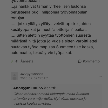
työvoimapulaan"
● Latvia 16 900
● Itävalta 13 400
...ja hankkivat tämän virheellisen luulonsa
● Kreikka 9 900
perusteella puoli miljoonaa työvoimapulan
● Suomi 5 700
torjujaa
..... jotka yllätys,yllätys veivät opiskelijoiden
Suomen nuoret sukupolvet Euroopan köyhimpiä, tätä
kesätyöpaikat ja muut "aloittelijan" paikat.
oikeisto ei halua sinun tietävän !
.... Sitten alettiin syyttää työttömien suuresta
määrästä niitä jotka jo vuosia sitten varoitti ettei
huutavaa työvoimapulaa Suomeen tule koska,
automaatio, tekoäly vie työpaikat.
3
Äänestä
Kommentoi
Anonyymi00067
2026-07-07 15:01:51
Anonyymi00055
kirjoitti:
Ollaan rahoitettu meitä rikkampia maita Suomen
ottamilla vero miljardeilla. Nyt oĺaan kusessa ja
veloissa kaulaa myöten.