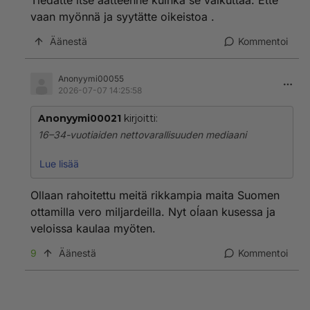
Tiedätte itse aatteenne kuinka se vaikuttaa. Ette
vaan myönnä ja syytätte oikeistoa .
Äänestä
Kommentoi
Anonyymi00055
2026-07-07 14:25:58
Anonyymi00021
kirjoitti:
16–34-vuotiaiden nettovarallisuuden mediaani
● Malta 257 500
Lue lisää
● Luxemburg 135 000
● Belgia 97 200
Ollaan rahoitettu meitä rikkampia maita Suomen
● Kroatia 82 000
ottamilla vero miljardeilla. Nyt oĺaan kusessa ja
● Slovakia 74 600
veloissa kaulaa myöten.
● Viro 62 200
● Tshekki 59 900
9
Äänestä
Kommentoi
● Liettua 59 600
● Kypros 55 900
● Italia 53 500
● Alankomaat 40 900