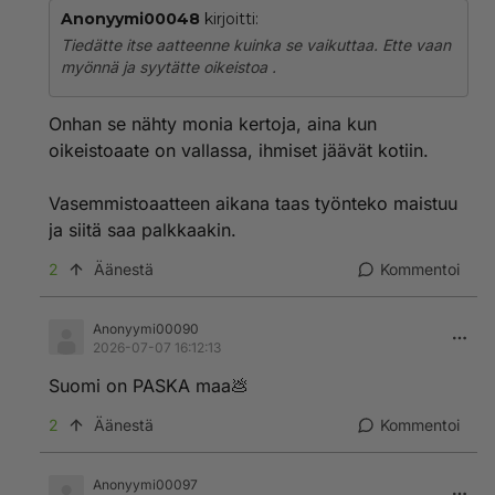
Anonyymi00048
kirjoitti:
Tiedätte itse aatteenne kuinka se vaikuttaa. Ette vaan
myönnä ja syytätte oikeistoa .
Onhan se nähty monia kertoja, aina kun
oikeistoaate on vallassa, ihmiset jäävät kotiin.
Vasemmistoaatteen aikana taas työnteko maistuu
ja siitä saa palkkaakin.
2
Äänestä
Kommentoi
Anonyymi00090
2026-07-07 16:12:13
Suomi on PASKA maa💩
2
Äänestä
Kommentoi
Anonyymi00097