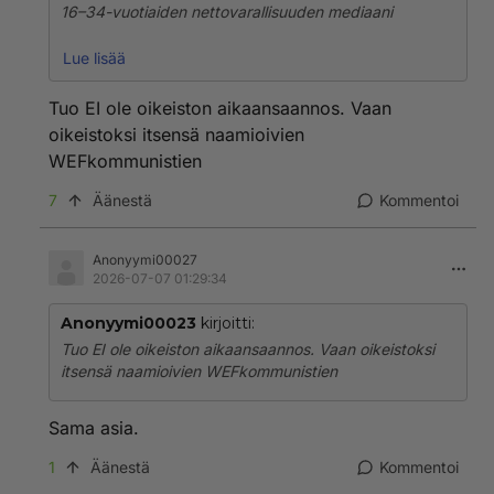
16–34-vuotiaiden nettovarallisuuden mediaani
● Malta 257 500
Lue lisää
● Luxemburg 135 000
● Belgia 97 200
Tuo EI ole oikeiston aikaansaannos. Vaan
● Kroatia 82 000
oikeistoksi itsensä naamioivien
● Slovakia 74 600
WEFkommunistien
● Viro 62 200
● Tshekki 59 900
7
Äänestä
Kommentoi
● Liettua 59 600
● Kypros 55 900
● Italia 53 500
Anonyymi00027
● Alankomaat 40 900
2026-07-07 01:29:34
● Unkari 36 300
● Portugali 36 200
Anonyymi00023
kirjoitti:
● Ranska 27 700
Tuo EI ole oikeiston aikaansaannos. Vaan oikeistoksi
● Slovenia 26 900
itsensä naamioivien WEFkommunistien
● Euroalue 24 600
● Irlanti 23 900
Sama asia.
● Espanja 23 700
● Saksa 17 600
1
Äänestä
Kommentoi
● Latvia 16 900