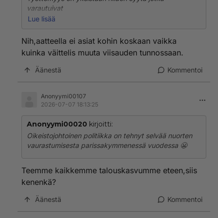
varautuivat
... "Suomea uhkaavaan huutavaan työvoimapulaan"
Lue lisää
...ja hankkivat tämän virheellisen luulonsa perusteella
puoli miljoonaa työvoimapulan torjujaa
Nih,aatteella ei asiat kohin koskaan vaikka
..... jotka yllätys,yllätys veivät opiskelijoiden
kuinka väittelis muuta viisauden tunnossaan.
kesätyöpaikat ja muut "aloittelijan" paikat.
.... Sitten alettiin syyttää työttömien suuresta määrästä
Äänestä
Kommentoi
niitä jotka jo vuosia sitten varoitti ettei huutavaa
työvoimapulaa Suomeen tule koska, automaatio,
tekoäly vie työpaikat.
Anonyymi00107
2026-07-07 18:13:25
Anonyymi00020
kirjoitti:
Oikeistojohtoinen politiikka on tehnyt selvää nuorten
vaurastumisesta parissakymmenessä vuodessa 😬
Teemme kaikkemme talouskasvumme eteen,siis
kenenkä?
Äänestä
Kommentoi