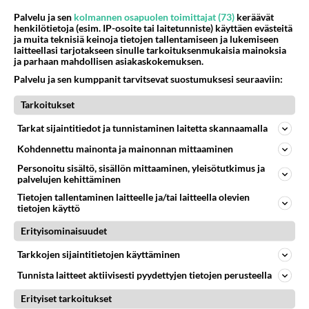
Voi ap kulta pieni, kun siinä miehen vehkeessä ei
Palvelu ja sen
kolmannen osapuolen toimittajat (73)
keräävät
ole lihasta.
henkilötietoja (esim. IP-osoite tai laitetunniste) käyttäen evästeitä
ja muita teknisiä keinoja tietojen tallentamiseen ja lukemiseen
Äänestä
Kommentoi
laitteellasi tarjotakseen sinulle tarkoituksenmukaisia mainoksia
ja parhaan mahdollisen asiakaskokemuksen.
Palvelu ja sen kumppanit tarvitsevat suostumuksesi seuraaviin:
Anonyymi00011
2026-07-08 19:57:43
Tarkoitukset
Onkohan koskaan sketsiä harrastanutkaan
Tarkat sijaintitiedot ja tunnistaminen laitetta skannaamalla
Äänestä
Kommentoi
Kohdennettu mainonta ja mainonnan mittaaminen
Personoitu sisältö, sisällön mittaaminen, yleisötutkimus ja
palvelujen kehittäminen
Anonyymi00010
2026-07-08 19:42:46
Tietojen tallentaminen laitteelle ja/tai laitteella olevien
tietojen käyttö
Mars psykiatrille aloittaja. Lääkeannos tuplattava!
Erityisominaisuudet
Äänestä
Kommentoi
Tarkkojen sijaintitietojen käyttäminen
Tunnista laitteet aktiivisesti pyydettyjen tietojen perusteella
Erityiset tarkoitukset
Kommentoi aloitusta...