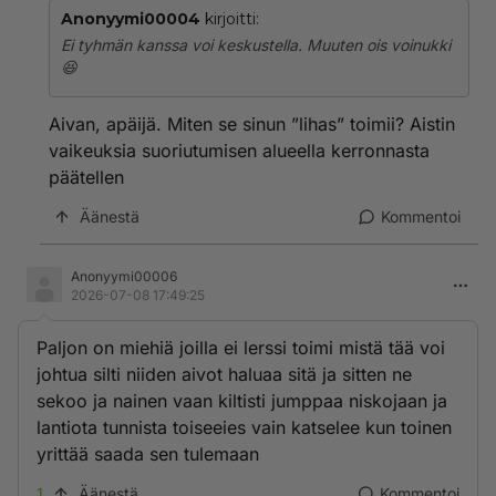
Anonyymi00004
kirjoitti:
Ei tyhmän kanssa voi keskustella. Muuten ois voinukki
😆
Aivan, apäijä. Miten se sinun ”lihas” toimii? Aistin
vaikeuksia suoriutumisen alueella kerronnasta
päätellen
Äänestä
Kommentoi
Anonyymi00006
2026-07-08 17:49:25
Paljon on miehiä joilla ei lerssi toimi mistä tää voi
johtua silti niiden aivot haluaa sitä ja sitten ne
sekoo ja nainen vaan kiltisti jumppaa niskojaan ja
lantiota tunnista toiseeies vain katselee kun toinen
yrittää saada sen tulemaan
1
Äänestä
Kommentoi