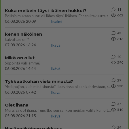
11
Kuka melkein täysi-ikäinen hukkui?
662
Poliisin mukaan nuori oli lähes täysi-ikäinen. Ennen iltakuutta tulleen ilmoituksen mukaan ihminen oli joutunut mahdoll
06.08.2026 20:09
Iisalmi
43
kenen näköinen
616
kaivattusi on ?
07.08.2026 16:24
Ikävä
40
Mikä on ollut
590
Söpöintä välillämme?
06.08.2026 14:44
Ikävä
29
Tykkäätköhän vielä minusta?
538
Yhtä paljon, kuin minä sinusta? Haaveissa ollaan kahdestaan, rauhassa ja lähennytään fyysisesti ja tutustutaan syvemmin
06.08.2026 07:42
Ikävä
37
Olet ihana
510
Muru, sä oot ihana. Tunsitko sen sähkön meidän välillä kun oltiin ihan låhekkäin? 👩‍❤️‍👩❤️😼😘
05.08.2026 21:15
Ikävä
29
Hyvännäköinen pakkaus