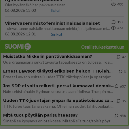
488
Olet hyvännäköinen pakkaus nainen.
06.08.2026 13:03
Ikävä
157
Vihervasemmistofeministinaisasianaiset
473
Tulevat tänne palstalle haukkumaan miehiä ja naljailemaan miehelle, kehuvat olevansa heitä parempia. Itse asuvat MIEHE
06.08.2026 12:01
Sinkut
Osallistu keskusteluun
Muistatko Mikkelin panttivankidraaman?
47
Uusi draamasarja järkyttävästä tapauksesta on tulossa. Tositapahtumiin perustuva sarja ammentaa vuoden 1986 Mikkelin pan
Ernest Lawson täräytti erikoisen heiton TTK-lehdistötilaisuudessa: " Onko tässä tarkoituksena...?"
3
Ernest Lawson esitteli uudet TTK-tähtioppilaat ja opettajat torstaina 6.8. lehdistölle. Tulevalla kaudella on yksi hausk
Jos SDP ei voita reilusti, persut kumoavat demokratian Suomesta
607
Näin tekisi ainakin Rydman seuratessaan idolinsa Trumpin mallia https://www.is.fi/politiikka/art-2000012187244.html
Uuden TTK-juontajan ympärillä epätietoisuus sakenee - Nyt MTV hämmentää soppaa
35
TTK tulee taas tänä syksynä. Ohjelman uudet tähtioppilaat julkistetaan torstaina 6. elokuuta klo 14 alkavassa lehdistö
Mitä tuot pöytään parisuhteessa?
458
Siinäpä se kysymys on otsikossa. Mitäpä siis tuot/toisit pöytään parisuhteessa? Oletko mies vai nainen? Koetko sen mitä