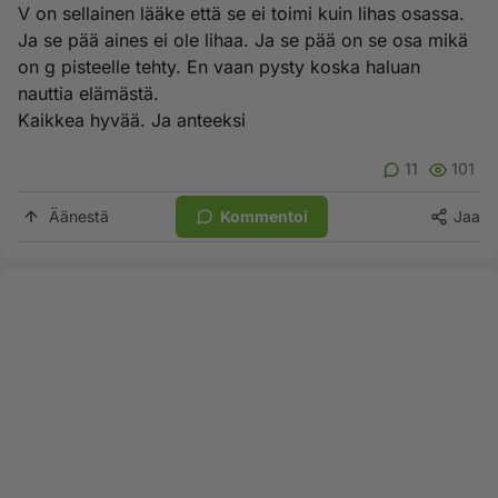
V on sellainen lääke että se ei toimi kuin lihas osassa.
Ja se pää aines ei ole lihaa. Ja se pää on se osa mikä
on g pisteelle tehty. En vaan pysty koska haluan
nauttia elämästä.
Kaikkea hyvää. Ja anteeksi
11
101
Äänestä
Kommentoi
Jaa