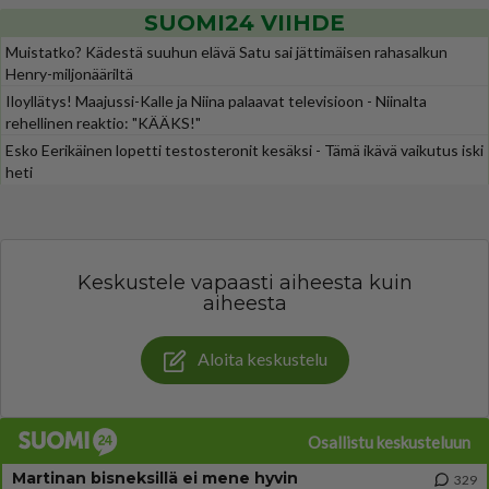
SUOMI24 VIIHDE
Muistatko? Kädestä suuhun elävä Satu sai jättimäisen rahasalkun
Henry-miljonääriltä
Iloyllätys! Maajussi-Kalle ja Niina palaavat televisioon - Niinalta
rehellinen reaktio: "KÄÄKS!"
Esko Eerikäinen lopetti testosteronit kesäksi - Tämä ikävä vaikutus iski
heti
Keskustele vapaasti aiheesta kuin
aiheesta
Aloita keskustelu
Osallistu keskusteluun
Martinan bisneksillä ei mene hyvin
329