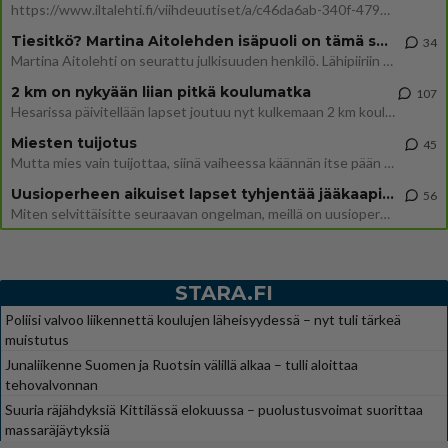
https://www.iltalehti.fi/viihdeuutiset/a/c46da6ab-340f-4790-aaa7-0865eed2336 Yrityksen konkurssihakemus on tullut kärä
Tiesitkö? Martina Aitolehden isäpuoli on tämä suosittu laulaja
34
Martina Aitolehti on seurattu julkisuuden henkilö. Lähipiiriin mahtuu muitakin tunnettuja henkilöitä. Tiesitkö, että Ma
2 km on nykyään liian pitkä koulumatka
107
Hesarissa päivitellään lapset joutuu nyt kulkemaan 2 km kouluun jösses. Ruostefillarilla tuo matka menee vaikka miten äk
Miesten tuijotus
45
Mutta mies vain tuijottaa, siinä vaiheessa käännän itse pään pois. Mikä juttu? Yleensä jos joku tuijottaa tai katsoo, hä
Uusioperheen aikuiset lapset tyhjentää jääkaapin käydessään
56
Miten selvittäisitte seuraavan ongelman, meillä on uusioperhe, minulla teini-ikäiset lapset ja puolisolla aikuiset, jotk
STARA.FI
Poliisi valvoo liikennettä koulujen läheisyydessä – nyt tuli tärkeä
muistutus
Junaliikenne Suomen ja Ruotsin välillä alkaa – tulli aloittaa
tehovalvonnan
Suuria räjähdyksiä Kittilässä elokuussa – puolustusvoimat suorittaa
massaräjäytyksiä