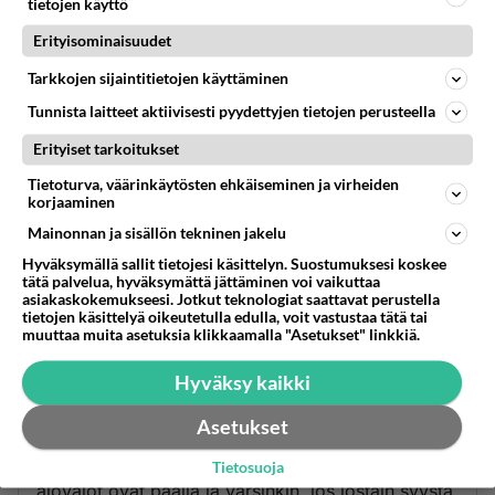
tietojen käyttö
Erityisominaisuudet
Tarkkojen sijaintitietojen käyttäminen
Tunnista laitteet aktiivisesti pyydettyjen tietojen perusteella
Erityiset tarkoitukset
Tietoturva, väärinkäytösten ehkäiseminen ja virheiden
korjaaminen
Mainonnan ja sisällön tekninen jakelu
Hyväksymällä sallit tietojesi käsittelyn. Suostumuksesi koskee
tätä palvelua, hyväksymättä jättäminen voi vaikuttaa
asiakaskokemukseesi. Jotkut teknologiat saattavat perustella
tietojen käsittelyä oikeutetulla edulla, voit vastustaa tätä tai
muuttaa muita asetuksia klikkaamalla "Asetukset" linkkiä.
Fulltime 4wd
Hyväksy kaikki
2001-01-04 01:01:00
Asetukset
Puhut asiaa. Lisäksi: esimerkiksi, jos autossa on
varoitusvilkut kytkettynä, niin ne eivät näy, jos
Tietosuoja
ajovalot ovat päällä ja varsinkin, jos jostain syystä