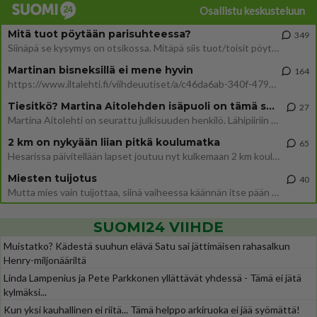
Osallistu keskusteluun
Mitä tuot pöytään parisuhteessa?
349
Siinäpä se kysymys on otsikossa. Mitäpä siis tuot/toisit pöytään parisuhteessa? Oletko mies vai nainen? Koetko sen mitä
Martinan bisneksillä ei mene hyvin
164
https://www.iltalehti.fi/viihdeuutiset/a/c46da6ab-340f-4790-aaa7-0865eed2336 Yrityksen konkurssihakemus on tullut kärä
Tiesitkö? Martina Aitolehden isäpuoli on tämä suosittu laulaja
27
Martina Aitolehti on seurattu julkisuuden henkilö. Lähipiiriin mahtuu muitakin tunnettuja henkilöitä. Tiesitkö, että Ma
2 km on nykyään liian pitkä koulumatka
65
Hesarissa päivitellään lapset joutuu nyt kulkemaan 2 km kouluun jösses. Ruostefillarilla tuo matka menee vaikka miten äk
Miesten tuijotus
40
Mutta mies vain tuijottaa, siinä vaiheessa käännän itse pään pois. Mikä juttu? Yleensä jos joku tuijottaa tai katsoo, hä
SUOMI24 VIIHDE
Muistatko? Kädestä suuhun elävä Satu sai jättimäisen rahasalkun
Henry-miljonääriltä
Linda Lampenius ja Pete Parkkonen yllättävät yhdessä - Tämä ei jätä
kylmäksi...
Kun yksi kauhallinen ei riitä... Tämä helppo arkiruoka ei jää syömättä!