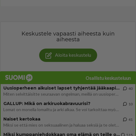
Keskustele vapaasti aiheesta kuin
aiheesta
Aloita keskustelu
Osallistu keskusteluun
Uusioperheen aikuiset lapset tyhjentää jääkaapin käydessään
40
Miten selvittäisitte seuraavan ongelman, meillä on uusioperhe, minulla teini-ikäiset lapset ja puolisolla aikuiset, jotk
GALLUP: Mikä on arkiruokabravuurisi?
10
Lomat on monella lomailtu ja arki alkaa. Se voi tarkoittaa myös sitä, että grillailut on grillattu ja palataan arjen ruo
Naiset kertokaa
41
Miksi se että mies on seksuaalinen ja haluaa seksiä ja te olette hänen mielestänne haluttava on vastenmielistä? Mikä sii
Miksi kumppaniehdokkaan oma elämä on teille ongelma?
515