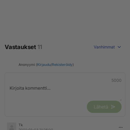
Vastaukset
11
Vanhimmat
Anonyymi (
Kirjaudu
/
Rekisteröidy
)
5000
Lähetä
Tk
2001-01-03 21:28:00