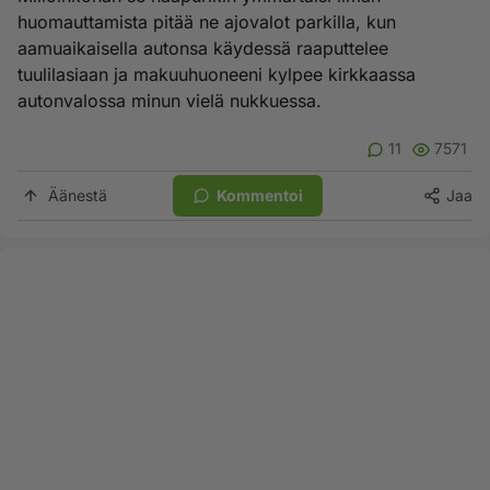
huomauttamista pitää ne ajovalot parkilla, kun
aamuaikaisella autonsa käydessä raaputtelee
tuulilasiaan ja makuuhuoneeni kylpee kirkkaassa
autonvalossa minun vielä nukkuessa.
11
7571
Äänestä
Kommentoi
Jaa