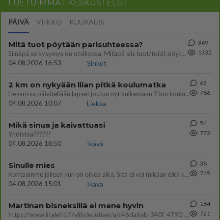
LUETUIMMAT KESKUSTELUT
PÄIVÄ
VIIKKO
KUUKAUSI
349
Mitä tuot pöytään parisuhteessa?
1332
Siinäpä se kysymys on otsikossa. Mitäpä siis tuot/toisit pöytään parisuhteessa? Oletko mies vai nainen? Koetko sen mitä
04.08.2026 16:53
Sinkut
65
2 km on nykyään liian pitkä koulumatka
786
Hesarissa päivitellään lapset joutuu nyt kulkemaan 2 km kouluun jösses. Ruostefillarilla tuo matka menee vaikka miten äk
04.08.2026 10:07
Lieksa
54
Mikä sinua ja kaivattuasi
773
Yhdistää??????
04.08.2026 18:50
Ikävä
38
Sinulle mies
745
Kohtaamme jälleen kun on oikea aika. Sitä ei voi mikään eikä kukaan estää <3 <3
04.08.2026 15:01
Ikävä
164
Martinan bisneksillä ei mene hyvin
721
https://www.iltalehti.fi/viihdeuutiset/a/c46da6ab-340f-4790-aaa7-0865eed2336 Yrityksen konkurssihakemus on tullut kärä