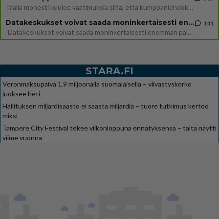
Täällä monesti kuulee vaatimuksia siitä, että kumppaniehdokkaalla ei saisi olla lemmikkejä, lapsia, kavereita, eksiä, su
Datakeskukset voivat saada moninkertaisesti enemmän palautuksia kuin mitä ne maksavat veroja
141
”Datakeskukset voivat saada moninkertaisesti enemmän palautuksia kuin mitä ne maksavat veroja”, sanoo professori Jussi K
STARA.FI
Veronmaksupäivä 1,9 miljoonalla suomalaisella – viivästyskorko
juoksee heti
Hallituksen miljardisäästö ei säästä miljardia – tuore tutkimus kertoo
miksi
Tampere City Festival tekee viikonloppuna ennätyksensä – tältä näytti
viime vuonna