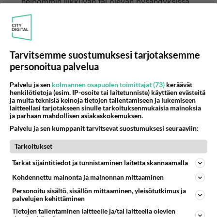
helpommin liikkuvan tai olevan pysähdyksissä,
mutta pimeällä kun näet vain "vastaan tulevan"
ajovalot, jotka osoittautuvatkin vain seisottavan
auton valoiksi.
Tarvitsemme suostumuksesi tarjotaksemme
Äänestä
Kommentoi
personoitua palvelua
Palvelu ja sen
kolmannen osapuolen toimittajat (73)
keräävät
henkilötietoja (esim. IP-osoite tai laitetunniste) käyttäen evästeitä
ja muita teknisiä keinoja tietojen tallentamiseen ja lukemiseen
laitteellasi tarjotakseen sinulle tarkoituksenmukaisia mainoksia
ja parhaan mahdollisen asiakaskokemuksen.
Palvelu ja sen kumppanit tarvitsevat suostumuksesi seuraaviin:
Tarkoitukset
Tarkat sijaintitiedot ja tunnistaminen laitetta skannaamalla
Kohdennettu mainonta ja mainonnan mittaaminen
Personoitu sisältö, sisällön mittaaminen, yleisötutkimus ja
palvelujen kehittäminen
Tietojen tallentaminen laitteelle ja/tai laitteella olevien