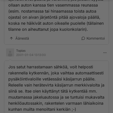
ollaan auton kanssa tien vasemmassa reunassa
(esim. nostamassa tai hinaamassa toista autoa
ojasta) on aivan järjetöntä pitää ajovaloja päällä,
koska ne häikivät auton oikealle puolelle (tällainen
tilanne on aiheuttanut jopa kuolonkolarin).
Äänestä
Kommentoi
Topias
2001-01-04 13:13:00
Jos satut harrastamaan sähköä, voit helposti
rakennella kytkennän, joka vaihtaa automaattisesti
pysäköintivaloille vetäessäsi käsijarrun päälle.
Releelle vain herätevirta käsijarrun merkkivalolta ja
siinä se. Itse olen käyttänyt tätä kytkentää mm.
muutamassa jakeluautossa ja se tuntuisi mukavalta
henkilöautossakin, rakentelen varmaan lähiaikoina
kunhan muilta menoiltani kerkiän ;-)