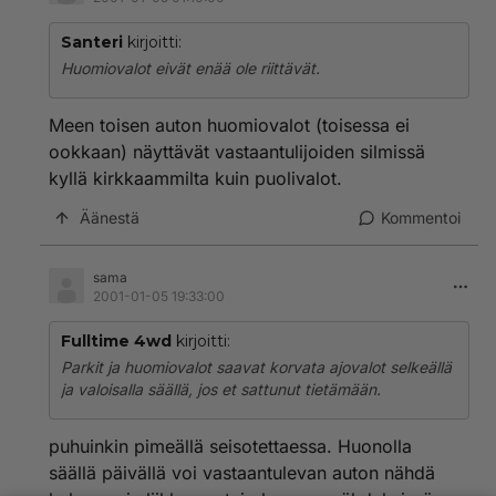
Santeri
kirjoitti:
Huomiovalot eivät enää ole riittävät.
Meen toisen auton huomiovalot (toisessa ei
ookkaan) näyttävät vastaantulijoiden silmissä
kyllä kirkkaammilta kuin puolivalot.
Äänestä
Kommentoi
sama
2001-01-05 19:33:00
Fulltime 4wd
kirjoitti:
Parkit ja huomiovalot saavat korvata ajovalot selkeällä
ja valoisalla säällä, jos et sattunut tietämään.
puhuinkin pimeällä seisotettaessa. Huonolla
säällä päivällä voi vastaantulevan auton nähdä