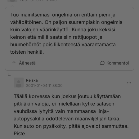
Tuo mainitsemasi ongelma on erittäin pieni ja
vähäpätöinen. On paljon suurempiakin ongelmia
kuin valojen väärinkäyttö. Kunpa joku keksisi
keinon että millä saataisiin rattijuopot ja
huumehörhöt pois liikenteestä vaarantamasta
toisten henkiä.
Äänestä
Kommentoi
Reiska
2001-01-04 11:38:00
Täällä korvessa kun joskus joutuu käyttämään
pitkiäkin valoja, ei mielellään kytke satasen
vauhdissa lyhyitä vain mammaansa linja-
autopysäkillä odottelevan maanviljelijän takia.
Kun auto on pysäköity, pitää ajovalot sammuttaa.
Piste.