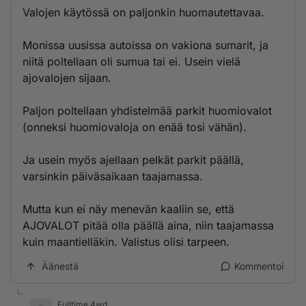
Valojen käytössä on paljonkin huomautettavaa.
Monissa uusissa autoissa on vakiona sumarit, ja
niitä poltellaan oli sumua tai ei. Usein vielä
ajovalojen sijaan.
Paljon poltellaan yhdistelmää parkit huomiovalot
(onneksi huomiovaloja on enää tosi vähän).
Ja usein myös ajellaan pelkät parkit päällä,
varsinkin päiväsaikaan taajamassa.
Mutta kun ei näy menevän kaaliin se, että
AJOVALOT pitää olla päällä aina, niin taajamassa
kuin maantielläkin. Valistus olisi tarpeen.
Äänestä
Kommentoi
Fulltime 4wd