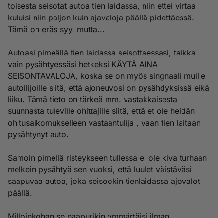
toisesta seisotat autoa tien laidassa, niin ettei virtaa
kuluisi niin paljon kuin ajavaloja päällä pidettäessä.
Tämä on eräs syy, mutta...
Autoasi pimeällä tien laidassa seisottaessasi, taikka
vain pysähtyessäsi hetkeksi KÄYTÄ AINA
SEISONTAVALOJA, koska se on myös singnaali muille
autoilijoille siitä, että ajoneuvosi on pysähdyksissä eikä
liiku. Tämä tieto on tärkeä mm. vastakkaisesta
suunnasta tuleville ohittajille siitä, että et ole heidän
ohitusaikomukselleen vastaantulija , vaan tien laitaan
pysähtynyt auto.
Samoin pimellä risteykseen tullessa ei ole kiva turhaan
melkein pysähtyä sen vuoksi, että luulet väistäväsi
saapuvaa autoa, joka seisookin tienlaidassa ajovalot
päällä.
Milloinkohan se naapurikin ymmärtäisi ilman