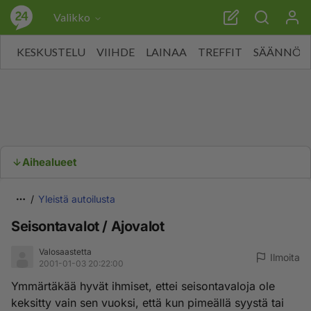
Valikko
KESKUSTELU
VIIHDE
LAINAA
TREFFIT
SÄÄNNÖT
Aihealueet
Yleistä autoilusta
Seisontavalot / Ajovalot
Valosaastetta
Ilmoita
2001-01-03 20:22:00
Ymmärtäkää hyvät ihmiset, ettei seisontavaloja ole
keksitty vain sen vuoksi, että kun pimeällä syystä tai