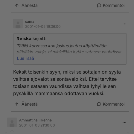
Äänestä
Kommentoi
sama
2001-01-05 19:36:00
Reiska
kirjoitti:
Täällä korvessa kun joskus joutuu käyttämään
pitkiäkin valoja, ei mielellään kytke satasen vauhdissa
lyhyitä vain mammaansa linja-autopysäkillä
Lue lisää
odottelevan maanviljelijän takia. Kun auto on
pysäköity, pitää ajovalot sammuttaa. Piste.
Keksit toisenkin syyn, miksi seisottajan on syytä
vaihtaa ajovalot seisontavaloiksi. Ettei tarvitse
tosiaan satasen vauhdissa vaihtaa lyhyille sen
pysäkillä mammaansa odottavan vuoksi.
Äänestä
Kommentoi
Ammattina liikenne
2001-01-03 21:30:00