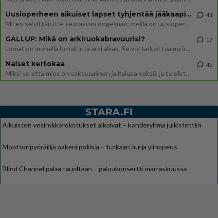
Uusioperheen aikuiset lapset tyhjentää jääkaapin käydessään
41
Miten selvittäisitte seuraavan ongelman, meillä on uusioperhe, minulla teini-ikäiset lapset ja puolisolla aikuiset, jotk
GALLUP: Mikä on arkiruokabravuurisi?
17
Lomat on monella lomailtu ja arki alkaa. Se voi tarkoittaa myös sitä, että grillailut on grillattu ja palataan arjen ruo
Naiset kertokaa
43
Miksi se että mies on seksuaalinen ja haluaa seksiä ja te olette hänen mielestänne haluttava on vastenmielistä? Mikä sii
STARA.FI
Aikuisten vesirokkorokotukset alkoivat – kohderyhmä julkistettiin
Moottoripyöräilijä pakeni poliisia – tutkaan hurja ylinopeus
Blind Channel palaa tauoltaan – paluukonsertti marraskuussa