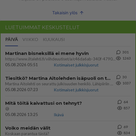
Takaisin ylös
LUETUIMMAT KESKUSTELUT
PÄIVÄ
VIIKKO
KUUKAUSI
301
Martinan bisneksillä ei mene hyvin
1263
https://www.iltalehti.fi/viihdeuutiset/a/c46da6ab-340f-4790-aaa7-0865eed2336 Yrityksen konkurssihakemus on tullut kärä
05.08.2026 05:51
Kotimaiset julkkisjuorut
30
Tiesitkö? Martina Aitolehden isäpuoli on tämä suosittu laulaja
1037
Martina Aitolehti on seurattu julkisuuden henkilö. Lähipiiriin mahtuu muitakin tunnettuja henkilöitä. Tiesitkö, että Ma
05.08.2026 07:23
Kotimaiset julkkisjuorut
64
Mitä töitä kaivattusi on tehnyt?
857
😅
05.08.2026 13:25
Ikävä
69
Voiko meidän välit
834
Koskaan parantua tästä?