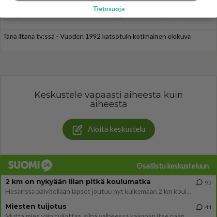
Henry-miljonääriltä
Tietosuoja
Kun yksi kauhallinen ei riitä... Tämä helppo arkiruoka ei jää syömättä!
Tänä iltana tv:ssä - Vuoden 1992 katsotuin kotimainen elokuva
Keskustele vapaasti aiheesta kuin
aiheesta
Aloita keskustelu
Osallistu keskusteluun
2 km on nykyään liian pitkä koulumatka
95
Hesarissa päivitellään lapset joutuu nyt kulkemaan 2 km kouluun jösses. Ruostefillarilla tuo matka menee vaikka miten äk
Miesten tuijotus
41
Mutta mies vain tuijottaa, siinä vaiheessa käännän itse pään pois. Mikä juttu? Yleensä jos joku tuijottaa tai katsoo, hä