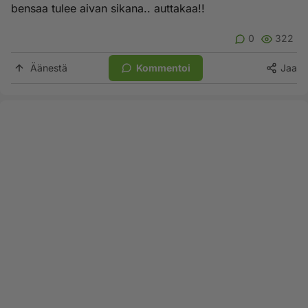
bensaa tulee aivan sikana.. auttakaa!!
0
322
Äänestä
Kommentoi
Jaa