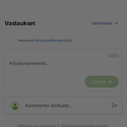
Vastaukset
Vanhimmat
Anonyymi (
Kirjaudu
/
Rekisteröidy
)
5000
Lähetä
Kommentoi aloitusta...
Ketjusta on poistettu
0
sääntöjenvastaista viestiä.