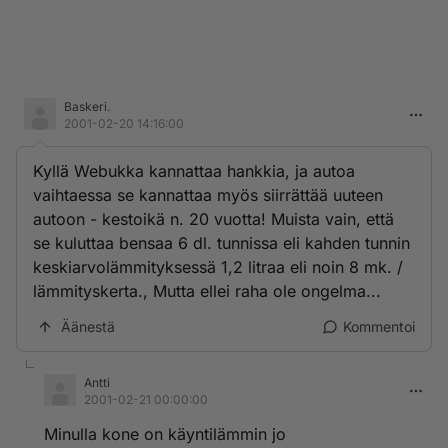
Baskeri.
2001-02-20 14:16:00
Kyllä Webukka kannattaa hankkia, ja autoa
vaihtaessa se kannattaa myös siirrättää uuteen
autoon - kestoikä n. 20 vuotta! Muista vain, että
se kuluttaa bensaa 6 dl. tunnissa eli kahden tunnin
keskiarvolämmityksessä 1,2 litraa eli noin 8 mk. /
lämmityskerta., Mutta ellei raha ole ongelma...
Äänestä
Kommentoi
Antti
2001-02-21 00:00:00
Minulla kone on käyntilämmin jo