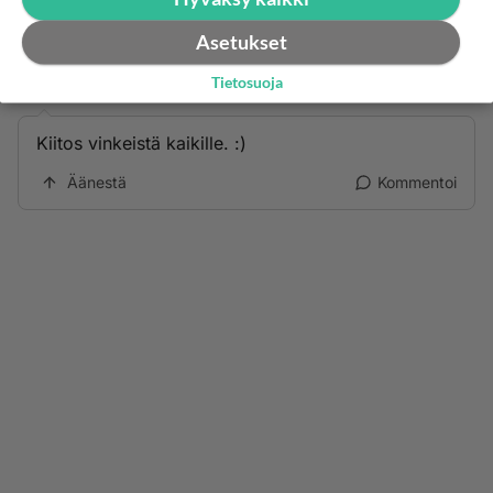
Äänestä
Kommentoi
Asetukset
206gti
Tietosuoja
2001-02-20 03:23:00
Kiitos vinkeistä kaikille. :)
Äänestä
Kommentoi