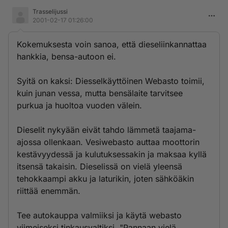
Trasselijussi
2001-02-17 01:26:00
Kokemuksesta voin sanoa, että dieseliinkannattaa
hankkia, bensa-autoon ei.
Syitä on kaksi: Diesselkäyttöinen Webasto toimii,
kuin junan vessa, mutta bensälaite tarvitsee
purkua ja huoltoa vuoden välein.
Dieselit nykyään eivät tahdo lämmetä taajama-
ajossa ollenkaan. Vesiwebasto auttaa moottorin
kestävyydessä ja kulutuksessakin ja maksaa kyllä
itsensä takaisin. Dieselissä on vielä yleensä
tehokkaampi akku ja laturikin, joten sähköäkin
riittää enemmän.
Tee autokauppa valmiiksi ja käytä webasto
viimeiseksi tinkausvaltiksi. "Pannaan vielä