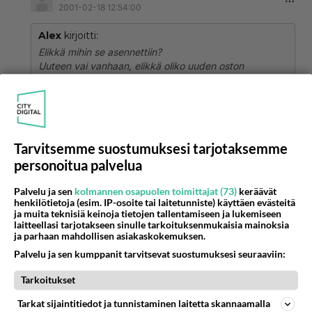
2001-02-18 12:54:00
Alex
kirjoitti:
Elikkä mihin se asennettiin?
Uuteen vai vanhaan, elikkä oliko uuden oston
yhteydessä?
Uuteen tuli kaupan yhteydessä.
Äänestä
Kommentoi
Tarvitsemme suostumuksesi tarjotaksemme
personoitua palvelua
S13
2001-02-17 23:48:00
Palvelu ja sen
kolmannen osapuolen toimittajat (73)
keräävät
henkilötietoja (esim. IP-osoite tai laitetunniste) käyttäen evästeitä
ja muita teknisiä keinoja tietojen tallentamiseen ja lukemiseen
Mulla on toinen webasto menossa ja ei voi ku olla
laitteellasi tarjotakseen sinulle tarkoituksenmukaisia mainoksia
ja parhaan mahdollisen asiakaskokemuksen.
tyytyväinen. Vammalassa asennetaan uus 6700mk
Palvelu ja sen kumppanit tarvitsevat suostumuksesi seuraaviin:
ja osaavat hommansa. Pensaa menee tunnissa
noin ½kiloa eli .7 litraa mutta ei sitä tartte pienessä
Tarkoitukset
koneessa polttaa ku joku 7-8minsaa 5 asteen
Tarkat sijaintitiedot ja tunnistaminen laitetta skannaamalla
pakkasella ja 15 asteen pakkasella riittää