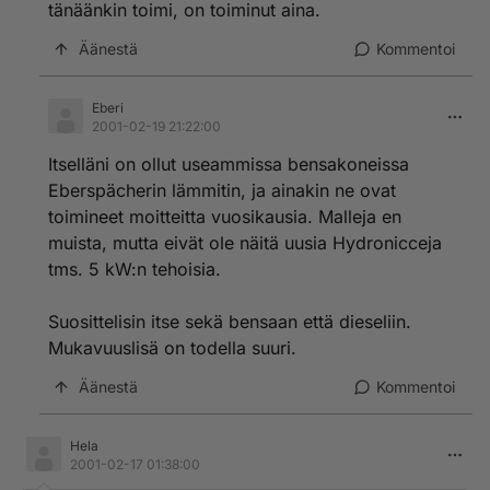
tänäänkin toimi, on toiminut aina.
Äänestä
Kommentoi
Eberi
2001-02-19 21:22:00
Itselläni on ollut useammissa bensakoneissa
Eberspächerin lämmitin, ja ainakin ne ovat
toimineet moitteitta vuosikausia. Malleja en
muista, mutta eivät ole näitä uusia Hydronicceja
tms. 5 kW:n tehoisia.
Suosittelisin itse sekä bensaan että dieseliin.
Mukavuuslisä on todella suuri.
Äänestä
Kommentoi
Hela
2001-02-17 01:38:00