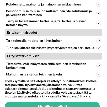
semmonen 15 minsaa kulutus on ehkä sama kuin
Kohdennettu mainonta ja mainonnan mittaaminen
ilman mutta on lämmin auto ja moottori tykkää.
Personoitu sisältö, sisällön mittaaminen, yleisötutkimus ja
palvelujen kehittäminen
Äänestä
Kommentoi
Tietojen tallentaminen laitteelle ja/tai laitteella olevien
tietojen käyttö
Diesel-fani
Erityisominaisuudet
2001-02-19 23:13:00
Tarkkojen sijaintitietojen käyttäminen
Asensin itselleni reilu vuosi sitten eberin
Tunnista laitteet aktiivisesti pyydettyjen tietojen perusteella
kello/radiolähetin käynnistyksellä. Olen todella
Erityiset tarkoitukset
tyytyväinen. Seuraavaan autoon tulen hankkimaan
vain tehokkaamman nyt (4 kW) ja pienemmällä
Tietoturva, väärinkäytösten ehkäiseminen ja virheiden
korjaaminen
radiolähettimellä olevan lämmittimen. Itse
asennettuna, asennuksen laatu on hyvä, sekä
Mainonnan ja sisällön tekninen jakelu
säästin merkittävän summan rahaa.
Hyväksymällä sallit tietojesi käsittelyn. Suostumuksesi koskee
tätä palvelua, hyväksymättä jättäminen voi vaikuttaa
Turhemmistakin lisävarusteista ollaan usein
asiakaskokemukseesi. Jotkut teknologiat saattavat perustella
valmiita maksamaan merkittäviä summia, joten
tietojen käsittelyä oikeutetulla edulla, voit vastustaa tätä tai
muuttaa muita asetuksia klikkaamalla "Asetukset" linkkiä.
hankinta kannattaa jos on valmis maksamaan
mukavuudesta.
Hyväksy kaikki