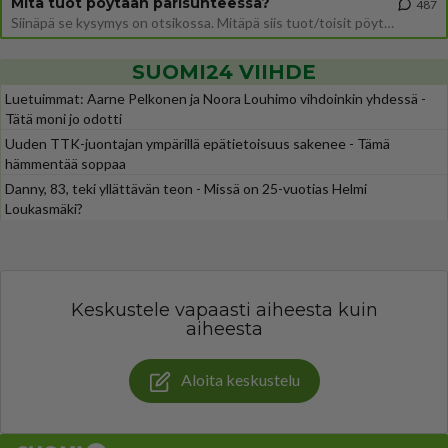
Mitä tuot pöytään parisuhteessa?
487
Siinäpä se kysymys on otsikossa. Mitäpä siis tuot/toisit pöytään parisuhteessa? Oletko mies vai nainen? Koetko sen mitä
SUOMI24 VIIHDE
Luetuimmat: Aarne Pelkonen ja Noora Louhimo vihdoinkin yhdessä -
Tätä moni jo odotti
Uuden TTK-juontajan ympärillä epätietoisuus sakenee - Tämä
hämmentää soppaa
Danny, 83, teki yllättävän teon - Missä on 25-vuotias Helmi
Loukasmäki?
Keskustele vapaasti aiheesta kuin
aiheesta
Aloita keskustelu