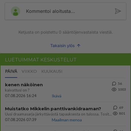
Kommentoi aloitusta...
Ketjusta on poistettu
0
sääntöjenvastaista viestiä.
Takaisin ylös
LUETUIMMAT KESKUSTELUT
PÄIVÄ
VIIKKO
KUUKAUSI
56
kenen näköinen
1003
kaivattusi on ?
07.08.2026 16:24
Ikävä
69
Muistatko Mikkelin panttivankidraaman?
801
Uusi draamasarja järkyttävästä tapauksesta on tulossa. Tositapahtumiin perustuva sarja ammentaa vuoden 1986 Mikkelin pan
07.08.2026 07:39
Maailman menoa