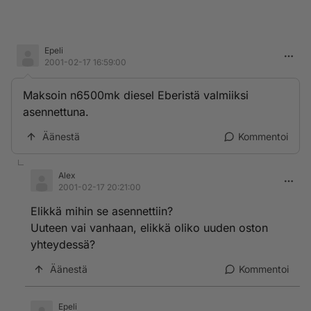
Epeli
2001-02-17 16:59:00
Maksoin n6500mk diesel Eberistä valmiiksi
asennettuna.
Äänestä
Kommentoi
Alex
2001-02-17 20:21:00
Elikkä mihin se asennettiin?
Uuteen vai vanhaan, elikkä oliko uuden oston
yhteydessä?
Äänestä
Kommentoi
Epeli