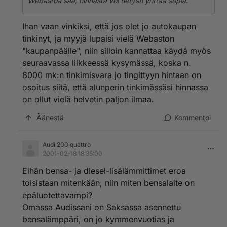
Webastoa saa, hinnasta voi tietysti yrittää sopia.
Ihan vaan vinkiksi, että jos olet jo autokaupan
tinkinyt, ja myyjä lupaisi vielä Webaston
"kaupanpäälle", niin silloin kannattaa käydä myös
seuraavassa liikkeessä kysymässä, koska n.
8000 mk:n tinkimisvara jo tingittyyn hintaan on
osoitus siitä, että alunperin tinkimässäsi hinnassa
on ollut vielä helvetin paljon ilmaa.
Äänestä
Kommentoi
Audi 200 quattro
2001-02-18 18:35:00
Eihän bensa- ja diesel-lisälämmittimet eroa
toisistaan mitenkään, niin miten bensalaite on
epäluotettavampi?
Omassa Audissani on Saksassa asennettu
bensalämppäri, on jo kymmenvuotias ja