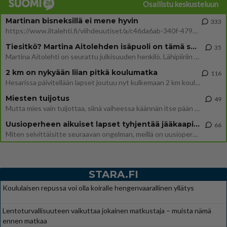
Osallistu keskusteluun
Martinan bisneksillä ei mene hyvin
333
https://www.iltalehti.fi/viihdeuutiset/a/c46da6ab-340f-4790-aaa7-0865eed2336 Yrityksen konkurssihakemus on tullut kärä
Tiesitkö? Martina Aitolehden isäpuoli on tämä suosittu laulaja
35
Martina Aitolehti on seurattu julkisuuden henkilö. Lähipiiriin mahtuu muitakin tunnettuja henkilöitä. Tiesitkö, että Ma
2 km on nykyään liian pitkä koulumatka
116
Hesarissa päivitellään lapset joutuu nyt kulkemaan 2 km kouluun jösses. Ruostefillarilla tuo matka menee vaikka miten äk
Miesten tuijotus
49
Mutta mies vain tuijottaa, siinä vaiheessa käännän itse pään pois. Mikä juttu? Yleensä jos joku tuijottaa tai katsoo, hä
Uusioperheen aikuiset lapset tyhjentää jääkaapin käydessään
66
Miten selvittäisitte seuraavan ongelman, meillä on uusioperhe, minulla teini-ikäiset lapset ja puolisolla aikuiset, jotk
STARA.FI
Koululaisen repussa voi olla koiralle hengenvaarallinen yllätys
Lentoturvallisuuteen vaikuttaa jokainen matkustaja – muista nämä
ennen matkaa