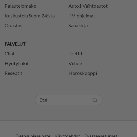
Palautelomake
Auto1 Vaihtoautot
Keskustelu Suomi24:sta
TV-ohjelmat
Opastus
Sanakirja
PALVELUT
Chat
Treffit
Hyötylinkit
Viihde
Reseptit
Horoskooppi
Tietosuojaseloste
Käyttöehdot
Evästeasetukset