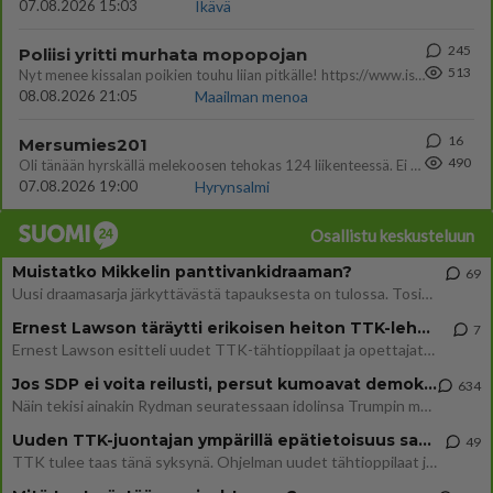
07.08.2026 15:03
Ikävä
245
Poliisi yritti murhata mopopojan
513
Nyt menee kissalan poikien touhu liian pitkälle! https://www.is.fi/kotimaa/art-2000012193221.html Karu video mopomiiti
08.08.2026 21:05
Maailman menoa
16
Mersumies201
490
Oli tänään hyrskällä melekoosen tehokas 124 liikenteessä. Ei paljon vastamäki haitannu....
07.08.2026 19:00
Hyrynsalmi
Osallistu keskusteluun
Muistatko Mikkelin panttivankidraaman?
69
Uusi draamasarja järkyttävästä tapauksesta on tulossa. Tositapahtumiin perustuva sarja ammentaa vuoden 1986 Mikkelin pan
Ernest Lawson täräytti erikoisen heiton TTK-lehdistötilaisuudessa: " Onko tässä tarkoituksena...?"
7
Ernest Lawson esitteli uudet TTK-tähtioppilaat ja opettajat torstaina 6.8. lehdistölle. Tulevalla kaudella on yksi hausk
Jos SDP ei voita reilusti, persut kumoavat demokratian Suomesta
634
Näin tekisi ainakin Rydman seuratessaan idolinsa Trumpin mallia https://www.is.fi/politiikka/art-2000012187244.html
Uuden TTK-juontajan ympärillä epätietoisuus sakenee - Nyt MTV hämmentää soppaa
49
TTK tulee taas tänä syksynä. Ohjelman uudet tähtioppilaat julkistetaan torstaina 6. elokuuta klo 14 alkavassa lehdistö