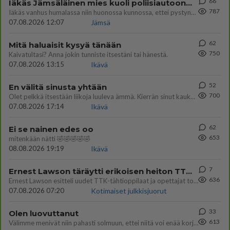
66
Iäkäs Jämsäläinen mies kuoli poliisiautoon matkalla Jyväskylän putkaan
787
Iäkäs vanhus humalassa niin huonossa kunnossa, ettei pystynyt huolehtimaan itsestään niin ainoa apu sillä hetkellä oli
07.08.2026 12:07
Jämsä
62
Mitä haluaisit kysyä tänään
750
Kaivatultasi? Anna jokin tunniste itsestäni tai hänestä.
07.08.2026 13:15
Ikävä
52
En välitä sinusta yhtään
700
Olet pelkkä itsestään liikoja luuleva ämmä. Kierrän sinut kaukaa nyt ja aina. Olit mulle pelkkä lelu vaan.
07.08.2026 17:14
Ikävä
62
Ei se nainen edes oo
653
mitenkään nätti 🤣🤣🤣🤣🤣
08.08.2026 19:19
Ikävä
7
Ernest Lawson täräytti erikoisen heiton TTK-lehdistötilaisuudessa: " Onko tässä tarkoituksena...?"
636
Ernest Lawson esitteli uudet TTK-tähtioppilaat ja opettajat torstaina 6.8. lehdistölle. Tulevalla kaudella on yksi hausk
07.08.2026 07:20
Kotimaiset julkkisjuorut
33
Olen luovuttanut
613
Välimme menivät niin pahasti solmuun, ettei niitä voi enää korjata. On aika jatkaa elämässä eteenpäin. Toivon sulle kaik