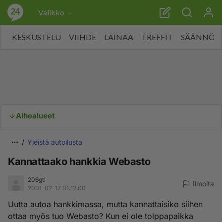
Valikko
KESKUSTELU
VIIHDE
LAINAA
TREFFIT
SÄÄNNÖT
Aihealueet
Yleistä autoilusta
Kannattaako hankkia Webasto
206gti
Ilmoita
2001-02-17 01:12:00
Uutta autoa hankkimassa, mutta kannattaisiko siihen
ottaa myös tuo Webasto? Kun ei ole tolppapaikka