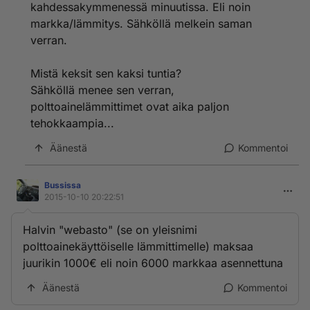
kahdessakymmenessä minuutissa. Eli noin
markka/lämmitys. Sähköllä melkein saman
verran.
Mistä keksit sen kaksi tuntia?
Sähköllä menee sen verran,
polttoainelämmittimet ovat aika paljon
tehokkaampia...
Äänestä
Kommentoi
Bussissa
2015-10-10 20:22:51
Halvin "webasto" (se on yleisnimi
polttoainekäyttöiselle lämmittimelle) maksaa
juurikin 1000€ eli noin 6000 markkaa asennettuna
Äänestä
Kommentoi