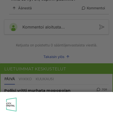
Äänestä
Kommentoi
Kommentoi aloitusta...
Ketjusta on poistettu
0
sääntöjenvastaista viestiä.
Takaisin ylös
LUETUIMMAT KESKUSTELUT
PÄIVÄ
VIIKKO
KUUKAUSI
709
Poliisi yritti murhata mopopojan
1803
Nyt menee kissalan poikien touhu liian pitkälle! https://www.is.fi/kotimaa/art-2000012193221.html Karu video mopomiiti
08.08.2026 21:05
Maailman menoa
283
Mopomiitti!