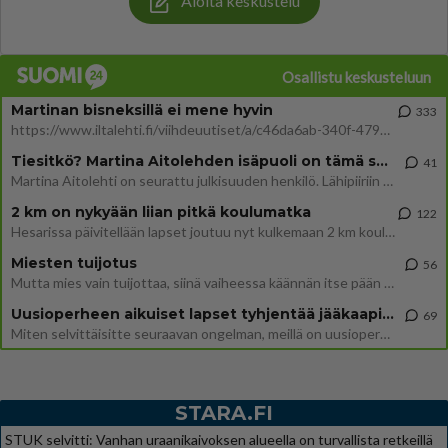
Aloita keskustelu
Osallistu keskusteluun
Martinan bisneksillä ei mene hyvin
333
https://www.iltalehti.fi/viihdeuutiset/a/c46da6ab-340f-4790-aaa7-0865eed2336 Yrityksen konkurssihakemus on tullut kärä
Tiesitkö? Martina Aitolehden isäpuoli on tämä suosittu laulaja
41
Martina Aitolehti on seurattu julkisuuden henkilö. Lähipiiriin mahtuu muitakin tunnettuja henkilöitä. Tiesitkö, että Ma
2 km on nykyään liian pitkä koulumatka
122
Hesarissa päivitellään lapset joutuu nyt kulkemaan 2 km kouluun jösses. Ruostefillarilla tuo matka menee vaikka miten äk
Miesten tuijotus
56
Mutta mies vain tuijottaa, siinä vaiheessa käännän itse pään pois. Mikä juttu? Yleensä jos joku tuijottaa tai katsoo, hä
Uusioperheen aikuiset lapset tyhjentää jääkaapin käydessään
69
Miten selvittäisitte seuraavan ongelman, meillä on uusioperhe, minulla teini-ikäiset lapset ja puolisolla aikuiset, jotk
STARA.FI
STUK selvitti: Vanhan uraanikaivoksen alueella on turvallista retkeillä