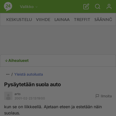
Valikko
KESKUSTELU
VIIHDE
LAINAA
TREFFIT
SÄÄNNÖT
Aihealueet
Yleistä autoilusta
Pysäytetään suola auto
arto
Ilmoita
2001-02-23 13:19:00
kun se on liikkeellä. Ajetaan eteen ja estetään näin
suolaus.