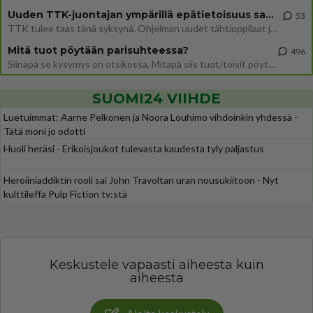
Uuden TTK-juontajan ympärillä epätietoisuus sakenee - Nyt MTV hämmentää soppaa
53
TTK tulee taas tänä syksynä. Ohjelman uudet tähtioppilaat julkistetaan torstaina 6. elokuuta klo 14 alkavassa lehdistö
Mitä tuot pöytään parisuhteessa?
496
Siinäpä se kysymys on otsikossa. Mitäpä siis tuot/toisit pöytään parisuhteessa? Oletko mies vai nainen? Koetko sen mitä
SUOMI24 VIIHDE
Luetuimmat: Aarne Pelkonen ja Noora Louhimo vihdoinkin yhdessä -
Tätä moni jo odotti
Huoli heräsi - Erikoisjoukot tulevasta kaudesta tyly paljastus
Heroiiniaddiktin rooli sai John Travoltan uran nousukiitoon - Nyt
kulttileffa Pulp Fiction tv:stä
Keskustele vapaasti aiheesta kuin
aiheesta