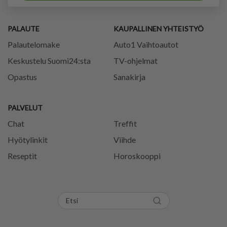
PALAUTE
KAUPALLINEN YHTEISTYÖ
Palautelomake
Auto1 Vaihtoautot
Keskustelu Suomi24:sta
TV-ohjelmat
Opastus
Sanakirja
PALVELUT
Chat
Treffit
Hyötylinkit
Viihde
Reseptit
Horoskooppi