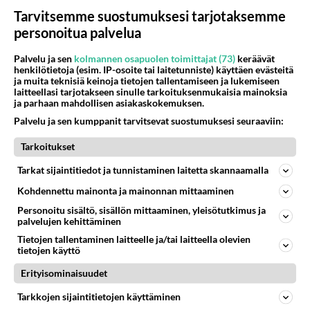
949
Menikös öoliisilta yli tuo mppedinkans kisaaminen tais olla melkoinen riski vahigoittaa tarpeettomasti jopa kuolla tuoss
Tarvitsemme suostumuksesi tarjotaksemme
08.08.2026 18:32
Tuusula
personoitua palvelua
67
Ei se nainen edes oo
Palvelu ja sen
kolmannen osapuolen toimittajat (73)
keräävät
877
mitenkään nätti 🤣🤣🤣🤣🤣
henkilötietoja (esim. IP-osoite tai laitetunniste) käyttäen evästeitä
08.08.2026 19:19
Ikävä
ja muita teknisiä keinoja tietojen tallentamiseen ja lukemiseen
laitteellasi tarjotakseen sinulle tarkoituksenmukaisia mainoksia
ja parhaan mahdollisen asiakaskokemuksen.
123
Poliisi kiilasi mopoilijan
715
Palvelu ja sen kumppanit tarvitsevat suostumuksesi seuraaviin:
Ylellä leviää video jossa poliisi pysäyttää rajusti kiilamalla mopo pojan. Toivottavasti poliisi ottaa tuosta mallia myö
08.08.2026 19:55
Kiuruvesi
Tarkoitukset
32
Vetovoima
Tarkat sijaintitiedot ja tunnistaminen laitetta skannaamalla
591
Onko välillänne suuri vetovoima ja miten se ilmenee? Onko siitä haittaa?
Kohdennettu mainonta ja mainonnan mittaaminen
08.08.2026 14:24
Ikävä
Personoitu sisältö, sisällön mittaaminen, yleisötutkimus ja
88
Niin kauan tätä
palvelujen kehittäminen
567
Onko vuotesi menneet hukkaan
Tietojen tallentaminen laitteelle ja/tai laitteella olevien
09.08.2026 06:20
Ikävä
tietojen käyttö
Erityisominaisuudet
61
Käviskö tällainen suhde
559
Tutustutaan, fyysistä kontaktia, mutta ensijaisesti tarkoituksena ei ole aloittaa mitään virallista tai rikkoa mitään? E
Tarkkojen sijaintitietojen käyttäminen
09.08.2026 17:40
Ikävä