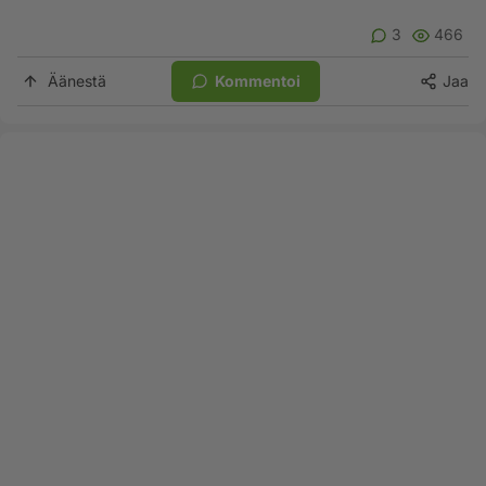
3
466
Äänestä
Kommentoi
Jaa