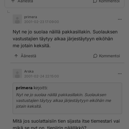
Äänestä
Kommentoi
primera
2001-02-23 17:09:00
Nyt ne jo suolaa näillä pakkasillakin. Suolauksen
vastustajien täytyy alkaa järjestäytyyn eiköhän
me jotain keksitä.
Äänestä
Kommentoi
Arska
2001-02-24 22:15:00
primera
kirjoitti:
Nyt ne jo suolaa näillä pakkasillakin. Suolauksen
vastustajien täytyy alkaa järjestäytyyn eiköhän me
jotain keksitä.
Mitä jos suolattaisiin tien sijasta itse tiemestari vai
mikä se nyt on, tiepiirin päällikkö?