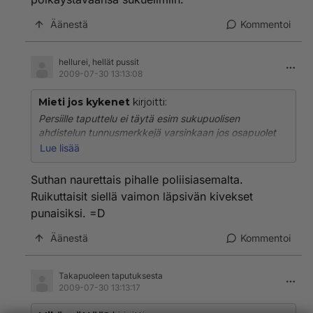
kivesten ja mahdollisesti pahoinpitelysyytteen
arvoista? Miksei oppi mene perille?
Äänestä
Kommentoi
hellurei, hellät pussit
2009-07-30 13:13:08
Mieti jos kykenet
kirjoitti:
Persiille taputtelu ei täytä esim sukupuolisen
ahdistelun tunnusmerkkejä varsinkaan jos osapuolet
ovat seurustelukumppaneita (tuntemattoman
Lue lisää
läpsyttely onkin sitten asia erikseen), mutta munille
lyönti menee pahoinpitelyksi välittömästi vaikka kuinka
Suthan naurettais pihalle poliisiasemalta.
oltaisiin tuttuja vuosien ajalta.
Ruikuttaisit siellä vaimon läpsivän kivekset
Laki jopa kieltää käyttämästä itsepuolustuksessa
punaisiksi. =D
tarpeetonta väkivaltaa uhkan vakavuus huomioon
ottaen, joten olisi erittäin mielenkiintoista esim
Äänestä
Kommentoi
poliisikuulustelussa tai oikeudessa seurata naisen
perusteluja siitä miksi hän katsoo moisessa tilanteessa
olleensa oikeutettu iskemään takapuoleen
Takapuoleen taputuksesta
taputtanutta (luultavasti tässä vaiheessa jo entistä?)
2009-07-30 13:13:17
poikaystäväänsä sukuelimiin.