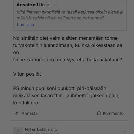
Ansaitusti
kirjoitti:
Mitä ihmeen itkupillejä te tässä ketjussa oikein olette ja
millaisia naisia oikein valitsette seuraksenne?
Lue lisää
En muuten tiennyt, että kivesten läpsiminen on noin
erinomainen keino pitää miehille kuria. Nipistely on kai
No sinähän olet valmis sitten menemään tonne
yhtä tehokasta? Minulla on nimittäin tosi hyvät ja
turvakoteihin luennoimaan, kuinka oikeastaan se
vahvat kynnet.
on
sinne karanneiden oma syy, että heitä hakataan?
En ole kyllä koskaan sotkeutunut miehiin, joita olisi
tarvinnut ojentaa millään tavalla, joten pidän tuon
kivesten rusentamisen muistissa ihan päällekarkausten
Vitun pösilö.
varalta. Miettikää te pojat keskenänne, miksi
naisistanne on niin mukavaa aiheuttaa teille kipua.
PS.minun puolisoni puukotti piri-päissään
meikäläisen lasarettiin, ja ihmetteli jälkeen päin,
kun tuli ero.
Äänestä
Kommentoi
Nyt on kaikki nähty