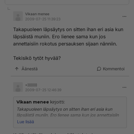
Vikaan menee
2009-07-25 11:39:23
Takapuoleen läpsäytys on sitten ihan eri asia kun
läpsäistä muniin. Ero lienee sama kun jos
annettaisiin rokotus persauksen sijaan nänniin.
Tekisikö tytöt hyvää?
Äänestä
Kommentoi
=))))))))
2009-07-25 12:46:39
Vikaan menee
kirjoitti:
Takapuoleen läpsäytys on sitten ihan eri asia kun
läpsäistä muniin. Ero lienee sama kun jos annettaisiin
rokotus persauksen sijaan nänniin.
Lue lisää
Tekisikö tytöt hyvää?