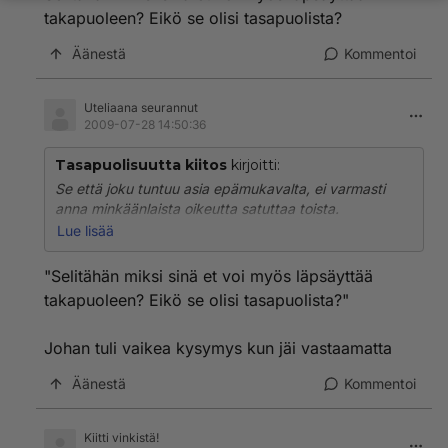
takapuoleen? Eikö se olisi tasapuolista?
Äänestä
Kommentoi
Uteliaana seurannut
2009-07-28 14:50:36
Tasapuolisuutta kiitos
kirjoitti:
Se että joku tuntuu asia epämukavalta, ei varmasti
anna minkäänlaista oikeutta satuttaa toista.
Lue lisää
Selitähän miksi sinä et voi myös läpsäyttää
takapuoleen? Eikö se olisi tasapuolista?
"Selitähän miksi sinä et voi myös läpsäyttää
takapuoleen? Eikö se olisi tasapuolista?"
Johan tuli vaikea kysymys kun jäi vastaamatta
Äänestä
Kommentoi
Kiitti vinkistä!