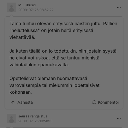
Muulikuski
2009-07-25 08:52:22
Tämä tuntuu olevan erityisesti naisten juttu. Pallien
"heiluttelussa" on jotain heitä erityisesti
viehättävää.
Ja kuten täällä on jo todettukin, niin jostain syystä
he eivät voi uskoa, että se tuntuu miehistä
vähintäänkin epämukavalta.
Opettelisivat olemaan huomattavasti
varovaisempia tai mielummin lopettaisivat
kokonaan.
Äänestä
Kommentoi
seuraa rangaistus
2009-07-25 10:58:13