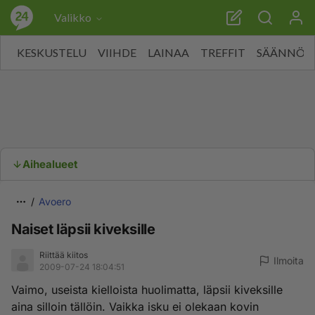
Valikko
KESKUSTELU
VIIHDE
LAINAA
TREFFIT
SÄÄNNÖT
Aihealueet
Avoero
Naiset läpsii kiveksille
Riittää kiitos
Ilmoita
2009-07-24 18:04:51
Vaimo, useista kielloista huolimatta, läpsii kiveksille
aina silloin tällöin. Vaikka isku ei olekaan kovin