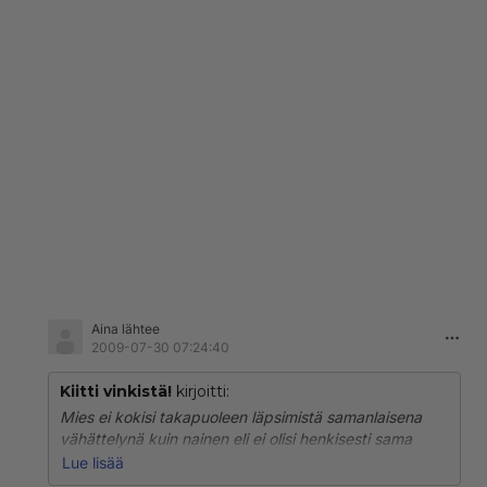
Aina lähtee
2009-07-30 07:24:40
Kiitti vinkistä!
kirjoitti:
Mies ei kokisi takapuoleen läpsimistä samanlaisena
vähättelynä kuin nainen eli ei olisi henkisesti sama
juttu. Minä en läpsi miestä munille, ei ole tullut
Lue lisää
mieleenkään. Tätä aloitusta lukiessani ajattelen, että