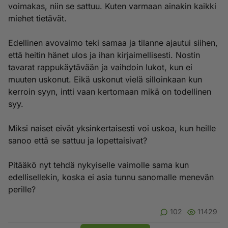
voimakas, niin se sattuu. Kuten varmaan ainakin kaikki
miehet tietävät.
Edellinen avovaimo teki samaa ja tilanne ajautui siihen,
että heitin hänet ulos ja ihan kirjaimellisesti. Nostin
tavarat rappukäytävään ja vaihdoin lukot, kun ei
muuten uskonut. Eikä uskonut vielä silloinkaan kun
kerroin syyn, intti vaan kertomaan mikä on todellinen
syy.
Miksi naiset eivät yksinkertaisesti voi uskoa, kun heille
sanoo että se sattuu ja lopettaisivat?
Pitääkö nyt tehdä nykyiselle vaimolle sama kun
edellisellekin, koska ei asia tunnu sanomalle menevän
perille?
102
11429