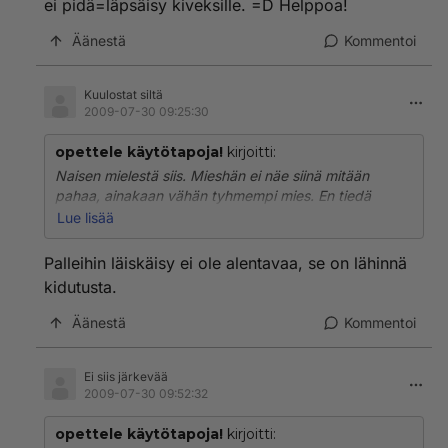
ei pidä=läpsäisy kiveksille. =D Helppoa!
Äänestä
Kommentoi
Kuulostat siltä
2009-07-30 09:25:30
opettele käytötapoja!
kirjoitti:
Naisen mielestä siis. Mieshän ei näe siinä mitään
pahaa, ainakaan vähän tyhmempi mies. En tiedä
yhtään naista joka tykkäis siitä että oma tai joku
Lue lisää
tuntematon jossakin kouraisee/läpsäisee peffaa. Pitää
tehdä miehelle joku juttu josta kukaan mies ei
Palleihin läiskäisy ei ole alentavaa, se on lähinnä
pidä=läpsäisy kiveksille. =D Helppoa!
kidutusta.
Äänestä
Kommentoi
Ei siis järkevää
2009-07-30 09:52:32
opettele käytötapoja!
kirjoitti: