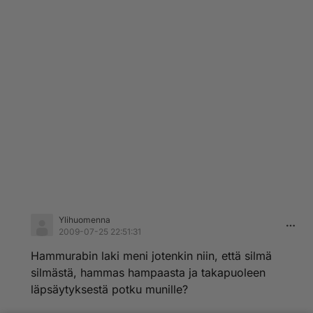
Ylihuomenna
2009-07-25 22:51:31
Hammurabin laki meni jotenkin niin, että silmä
silmästä, hammas hampaasta ja takapuoleen
läpsäytyksestä potku munille?