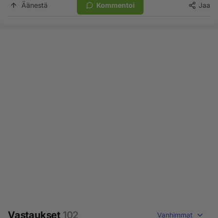
Äänestä
Kommentoi
Jaa
Vastaukset
102
Vanhimmat