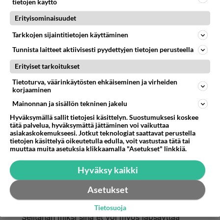
tietojen käyttö
läpsiminen ei satu, mutta se on todella ällöttävää!
muuten?
Erityisominaisuudet
En oikeasti tunne ketään naista joka siitä tykkäis,
mutta moni mies sitä harrastaa vaimon
Tarkkojen sijaintitietojen käyttäminen
mielipidettä kuuntelematta.
Tunnista laitteet aktiivisesti pyydettyjen tietojen perusteella
Äänestä
Kommentoi
Erityiset tarkoitukset
Tietoturva, väärinkäytösten ehkäiseminen ja virheiden
Tasapuolisuutta kiitos
korjaaminen
2009-07-27 09:42:32
Mainonnan ja sisällön tekninen jakelu
------------------------
kirjoitti:
Hyväksymällä sallit tietojesi käsittelyn. Suostumuksesi koskee
tätä palvelua, hyväksymättä jättäminen voi vaikuttaa
Tarkoitan, että mitä eroa on sillä kun mies kieltää ja
asiakaskokemukseesi. Jotkut teknologiat saattavat perustella
nainen kieltää. Ihan sama kuinka mikäkin sattuu kun ei
tietojen käsittelyä oikeutetulla edulla, voit vastustaa tätä tai
kerran kieltoa tajua. Takapuolelle läpsiminen ei satu,
Lue lisää
muuttaa muita asetuksia klikkaamalla "Asetukset" linkkiä.
mutta se on todella ällöttävää! En oikeasti tunne
ketään naista joka siitä tykkäis, mutta moni mies sitä
Hyväksy kaikki
Se että joku tuntuu asia epämukavalta, ei
harrastaa vaimon mielipidettä kuuntelematta.
varmasti anna minkäänlaista oikeutta satuttaa
Asetukset
toista.
Tietosuoja
Selitähän miksi sinä et voi myös läpsäyttää