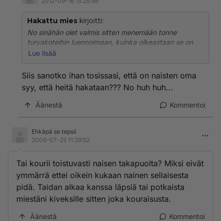
2012-09-16 15:25:59
Hakattu mies
kirjoitti:
No sinähän olet valmis sitten menemään tonne
turvakoteihin luennoimaan, kuinka oikeastaan se on
sinne karanneiden oma syy, että heitä hakataan?
Lue lisää
Vitun pösilö.
Siis sanotko ihan tosissasi, että on naisten oma
syy, että heitä hakataan??? No huh huh...
PS.minun puolisoni puukotti piri-päissään meikäläisen
lasarettiin, ja ihmetteli jälkeen päin, kun tuli ero.
Äänestä
Kommentoi
Ehkäpä se tepsii
2009-07-25 11:29:52
Tai kourii toistuvasti naisen takapuolta? Miksi eivät
ymmärrä ettei oikein kukaan nainen sellaisesta
pidä. Taidan alkaa kanssa läpsiä tai potkaista
miestäni kiveksille sitten joka kouraisusta.
Äänestä
Kommentoi