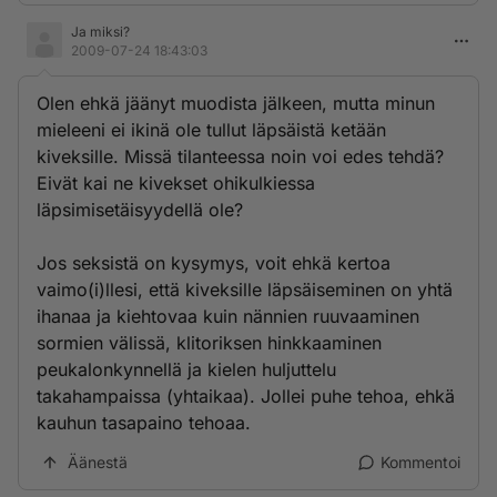
Ja miksi?
2009-07-24 18:43:03
Olen ehkä jäänyt muodista jälkeen, mutta minun
mieleeni ei ikinä ole tullut läpsäistä ketään
kiveksille. Missä tilanteessa noin voi edes tehdä?
Eivät kai ne kivekset ohikulkiessa
läpsimisetäisyydellä ole?
Jos seksistä on kysymys, voit ehkä kertoa
vaimo(i)llesi, että kiveksille läpsäiseminen on yhtä
ihanaa ja kiehtovaa kuin nännien ruuvaaminen
sormien välissä, klitoriksen hinkkaaminen
peukalonkynnellä ja kielen huljuttelu
takahampaissa (yhtaikaa). Jollei puhe tehoa, ehkä
kauhun tasapaino tehoaa.
Äänestä
Kommentoi