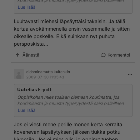
kourimisesta ja muusta typeryydestä saisi palleilleen
pienen varoittavan läpsäisyn? Siis ei mitään
Lue lisää
kirkonkellomaista heilumista aiheuttavaa läimäystä,
vaan ihan sellaisen näpäyksen, että esimakua saa?
Luultavasti miehesi läpsäyttäisi takaisin. Ja tällä
Eikös tuossa ole mainio keino kertoa selvästi kourijalle,
kertaa avokämmenellä ensin vasemmalle ja sitten
että kyseessä on hyvin ei-toivottu teko ja että
oikealle poskelle. Eikä suinkaan nyt puhuta
palautetta tulee?
persposkista...
Miehen oppimiskyvyn mukaan sitten edetään. Jollei
Äänestä
Kommentoi
kouriminen lopu, jokaisesta kouraisusta annetaan
palautteena hieman isompi läpsäys. Luulisi, että ne
kädet alkavat pysyä siellä omalla puolella ihan
eidominamutta kuitenkin
automaattisesti ennen pitkää.
2009-07-30 11:05:43
Kuinka arvokkaana itse pitäisit kourimista?
Uutelias
kirjoitti:
Monennellako läpsäyksellä luopuisit harrastuksestasi?
Oppisikohan mies tosiaan olemaan kourimatta, jos
kourimisesta ja muusta typeryydestä saisi palleilleen
pienen varoittavan läpsäisyn? Siis ei mitään
Lue lisää
kirkonkellomaista heilumista aiheuttavaa läimäystä,
vaan ihan sellaisen näpäyksen, että esimakua saa?
Jos ei viesti mene perille monen kerta kerralta
Eikös tuossa ole mainio keino kertoa selvästi kourijalle,
kovenevan läpsäytyksen jälkeen tiukka potku
että kyseessä on hyvin ei-toivottu teko ja että
kiveksiin. Jos ei mies olisi jo oppinut tuohon