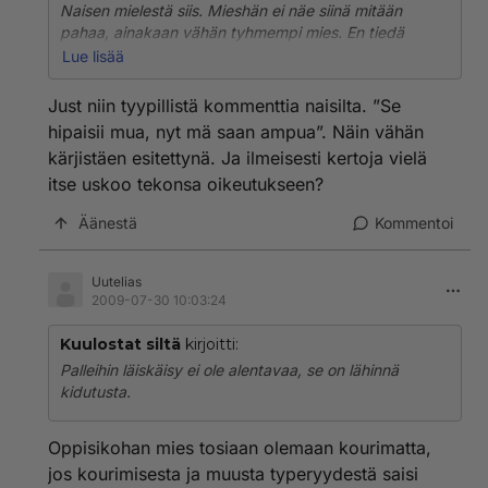
Naisen mielestä siis. Mieshän ei näe siinä mitään
pahaa, ainakaan vähän tyhmempi mies. En tiedä
yhtään naista joka tykkäis siitä että oma tai joku
Lue lisää
tuntematon jossakin kouraisee/läpsäisee peffaa. Pitää
tehdä miehelle joku juttu josta kukaan mies ei
Just niin tyypillistä kommenttia naisilta. ”Se
pidä=läpsäisy kiveksille. =D Helppoa!
hipaisii mua, nyt mä saan ampua”. Näin vähän
kärjistäen esitettynä. Ja ilmeisesti kertoja vielä
itse uskoo tekonsa oikeutukseen?
Äänestä
Kommentoi
Uutelias
2009-07-30 10:03:24
Kuulostat siltä
kirjoitti:
Palleihin läiskäisy ei ole alentavaa, se on lähinnä
kidutusta.
Oppisikohan mies tosiaan olemaan kourimatta,
jos kourimisesta ja muusta typeryydestä saisi