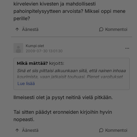
kirvelevien kivesten ja mahdollisesti
pahoinpitelysyytteen arvoista? Miksei oppi mene
perille?
Äänestä
Kommentoi
Kumpi olet
2009-07-30 13:01:30
Mikä mättää?
kirjoitti:
Sinä et siis piittaisi alkuunkaan siitä, että nainen inhoaa
kourimista, vaan jatkaisit touhuasi. Pienet varoitukset
eivät toimisi, vaan jatkaisit kourimista. Isompi varoitus
Lue lisää
saisi sinut sitten pahoinpitelemään naisen täysin.
Näöinkö se menee?
Ilmeisesti olet ja pysyt neitinä vielä pitkään.
Tiedän toki, että väkivaltaisia idiootteja on olemassa,
Tai sitten päädyt eronneiden kirjoihin hyvin
onneksi olen osannut valita kaiken seurani siten, etten
nopeasti.
ole tavannut yhtään. Toivoisin, että nainen ymmärtää
lähteä omille teilleen sen jälkeen, kun pari kertaa on
Äänestä
Kommentoi
kourittu eikä sanallinen varoitus tehoa.