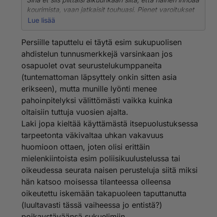
kourimista, vaan jatkaisit touhuasi. Pienet varoitukset
eivät toimisi, vaan jatkaisit kourimista. Isompi varoitus
Lue lisää
saisi sinut sitten pahoinpitelemään naisen täysin.
Näöinkö se menee?
Persiille taputtelu ei täytä esim sukupuolisen
ahdistelun tunnusmerkkejä varsinkaan jos
Tiedän toki, että väkivaltaisia idiootteja on olemassa,
osapuolet ovat seurustelukumppaneita
onneksi olen osannut valita kaiken seurani siten, etten
(tuntemattoman läpsyttely onkin sitten asia
ole tavannut yhtään. Toivoisin, että nainen ymmärtää
lähteä omille teilleen sen jälkeen, kun pari kertaa on
erikseen), mutta munille lyönti menee
kourittu eikä sanallinen varoitus tehoa.
pahoinpitelyksi välittömästi vaikka kuinka
oltaisiin tuttuja vuosien ajalta.
Kun nyt näkyy olevan useampiakin miehiä
Laki jopa kieltää käyttämästä itsepuolustuksessa
ruikuttamassa kiveksille läpsimisestä, pääsemme
tarpeetonta väkivaltaa uhkan vakavuus
varmaan jossain vaiheessa lukemaan lehdestä
oikeuskäsittelystä, jossa mies selittää tosissaan, että
huomioon ottaen, joten olisi erittäin
"hakkasin vaimoni, koska hän läpsäytti minua
mielenkiintoista esim poliisikuulustelussa tai
kiveksille, koska kourin häntä jatkuvasti varoituksista
oikeudessa seurata naisen perusteluja siitä miksi
ja kielloista huolimatta".
hän katsoo moisessa tilanteessa olleensa
oikeutettu iskemään takapuoleen taputtanutta
Aika hämmästyttävää, kuinka ison hinnan jotkut
miehet ovat valmiita maksamaan siitä, että pääsevät
(luultavasti tässä vaiheessa jo entistä?)
kourimaan naisia. Onko se ihan oikeasti kirvelevien
poikaystäväänsä sukuelimiin.