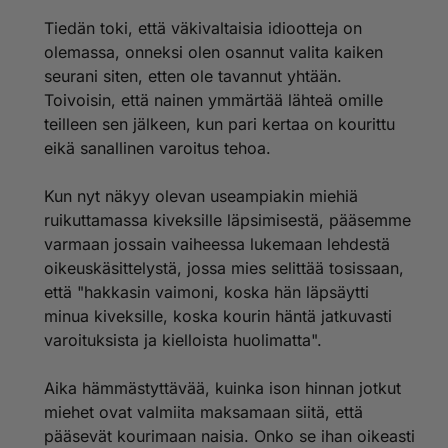
Tiedän toki, että väkivaltaisia idiootteja on
olemassa, onneksi olen osannut valita kaiken
seurani siten, etten ole tavannut yhtään.
Toivoisin, että nainen ymmärtää lähteä omille
teilleen sen jälkeen, kun pari kertaa on kourittu
eikä sanallinen varoitus tehoa.
Kun nyt näkyy olevan useampiakin miehiä
ruikuttamassa kiveksille läpsimisestä, pääsemme
varmaan jossain vaiheessa lukemaan lehdestä
oikeuskäsittelystä, jossa mies selittää tosissaan,
että "hakkasin vaimoni, koska hän läpsäytti
minua kiveksille, koska kourin häntä jatkuvasti
varoituksista ja kielloista huolimatta".
Aika hämmästyttävää, kuinka ison hinnan jotkut
miehet ovat valmiita maksamaan siitä, että
pääsevät kourimaan naisia. Onko se ihan oikeasti