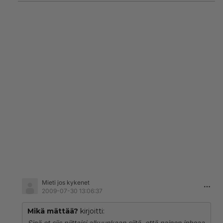
Kun nyt näkyy olevan useampiakin miehiä
ruikuttamassa kiveksille läpsimisestä, pääsemme
varmaan jossain vaiheessa lukemaan lehdestä
oikeuskäsittelystä, jossa mies selittää tosissaan, että
"hakkasin vaimoni, koska hän läpsäytti minua
kiveksille, koska kourin häntä jatkuvasti varoituksista
ja kielloista huolimatta".
Aika hämmästyttävää, kuinka ison hinnan jotkut
miehet ovat valmiita maksamaan siitä, että pääsevät
kourimaan naisia. Onko se ihan oikeasti kirvelevien
kivesten ja mahdollisesti pahoinpitelysyytteen
arvoista? Miksei oppi mene perille?
Mieti jos kykenet
2009-07-30 13:06:37
Mikä mättää?
kirjoitti:
Sinä et siis piittaisi alkuunkaan siitä, että nainen inhoaa