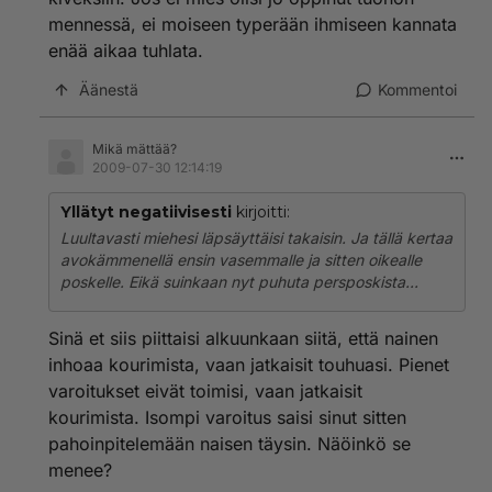
palautetta tulee?
mennessä, ei moiseen typerään ihmiseen kannata
Miehen oppimiskyvyn mukaan sitten edetään. Jollei
enää aikaa tuhlata.
kouriminen lopu, jokaisesta kouraisusta annetaan
Äänestä
Kommentoi
palautteena hieman isompi läpsäys. Luulisi, että ne
kädet alkavat pysyä siellä omalla puolella ihan
automaattisesti ennen pitkää.
Mikä mättää?
2009-07-30 12:14:19
Kuinka arvokkaana itse pitäisit kourimista?
Monennellako läpsäyksellä luopuisit harrastuksestasi?
Yllätyt negatiivisesti
kirjoitti:
Luultavasti miehesi läpsäyttäisi takaisin. Ja tällä kertaa
avokämmenellä ensin vasemmalle ja sitten oikealle
poskelle. Eikä suinkaan nyt puhuta persposkista...
Sinä et siis piittaisi alkuunkaan siitä, että nainen
inhoaa kourimista, vaan jatkaisit touhuasi. Pienet
varoitukset eivät toimisi, vaan jatkaisit
kourimista. Isompi varoitus saisi sinut sitten
pahoinpitelemään naisen täysin. Näöinkö se
menee?