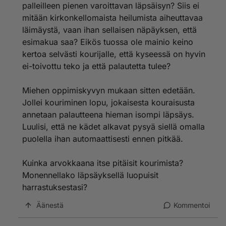
palleilleen pienen varoittavan läpsäisyn? Siis ei
mitään kirkonkellomaista heilumista aiheuttavaa
läimäystä, vaan ihan sellaisen näpäyksen, että
esimakua saa? Eikös tuossa ole mainio keino
kertoa selvästi kourijalle, että kyseessä on hyvin
ei-toivottu teko ja että palautetta tulee?
Miehen oppimiskyvyn mukaan sitten edetään.
Jollei kouriminen lopu, jokaisesta kouraisusta
annetaan palautteena hieman isompi läpsäys.
Luulisi, että ne kädet alkavat pysyä siellä omalla
puolella ihan automaattisesti ennen pitkää.
Kuinka arvokkaana itse pitäisit kourimista?
Monennellako läpsäyksellä luopuisit
harrastuksestasi?
Äänestä
Kommentoi