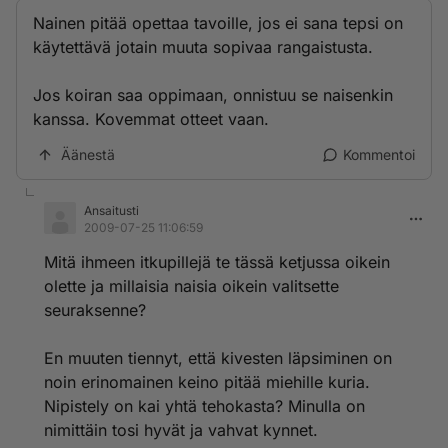
Nainen pitää opettaa tavoille, jos ei sana tepsi on
käytettävä jotain muuta sopivaa rangaistusta.
Jos koiran saa oppimaan, onnistuu se naisenkin
kanssa. Kovemmat otteet vaan.
Äänestä
Kommentoi
Ansaitusti
2009-07-25 11:06:59
Mitä ihmeen itkupillejä te tässä ketjussa oikein
olette ja millaisia naisia oikein valitsette
seuraksenne?
En muuten tiennyt, että kivesten läpsiminen on
noin erinomainen keino pitää miehille kuria.
Nipistely on kai yhtä tehokasta? Minulla on
nimittäin tosi hyvät ja vahvat kynnet.