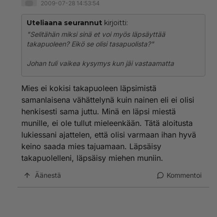
2009-07-28 14:53:54
Uteliaana seurannut
kirjoitti:
"Selitähän miksi sinä et voi myös läpsäyttää
takapuoleen? Eikö se olisi tasapuolista?"
Johan tuli vaikea kysymys kun jäi vastaamatta
Mies ei kokisi takapuoleen läpsimistä
samanlaisena vähättelynä kuin nainen eli ei olisi
henkisesti sama juttu. Minä en läpsi miestä
munille, ei ole tullut mieleenkään. Tätä aloitusta
lukiessani ajattelen, että olisi varmaan ihan hyvä
keino saada mies tajuamaan. Läpsäisy
takapuolelleni, läpsäisy miehen muniin.
Äänestä
Kommentoi