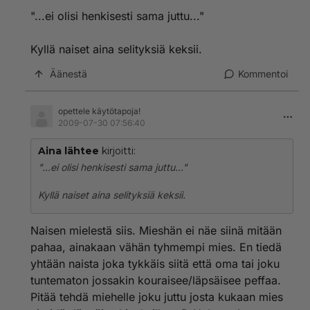
olisi varmaan ihan hyvä keino saada mies tajuamaan.
"...ei olisi henkisesti sama juttu..."
Läpsäisy takapuolelleni, läpsäisy miehen muniin.
Kyllä naiset aina selityksiä keksii.
Äänestä
Kommentoi
opettele käytötapoja!
2009-07-30 07:56:40
Aina lähtee
kirjoitti:
"...ei olisi henkisesti sama juttu..."
Kyllä naiset aina selityksiä keksii.
Naisen mielestä siis. Mieshän ei näe siinä mitään
pahaa, ainakaan vähän tyhmempi mies. En tiedä
yhtään naista joka tykkäis siitä että oma tai joku
tuntematon jossakin kouraisee/läpsäisee peffaa.
Pitää tehdä miehelle joku juttu josta kukaan mies