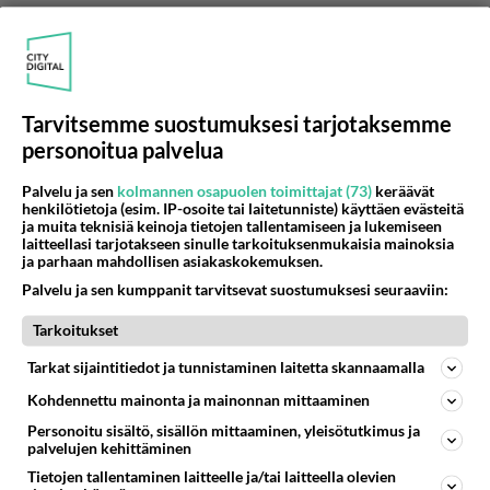
Joku tuossa sinun logiikassapi nyt pettää ja
pahasti.
Kysynpä, että sattuuko sinua kun mies läpsäyttää
takapuoleen? Vai onko se vaan epämukava tunne
Tarvitsemme suostumuksesi tarjotaksemme
noin muuten?
personoitua palvelua
Äänestä
Kommentoi
Palvelu ja sen
kolmannen osapuolen toimittajat (73)
keräävät
henkilötietoja (esim. IP-osoite tai laitetunniste) käyttäen evästeitä
ja muita teknisiä keinoja tietojen tallentamiseen ja lukemiseen
laitteellasi tarjotakseen sinulle tarkoituksenmukaisia mainoksia
------------------------
ja parhaan mahdollisen asiakaskokemuksen.
2009-07-25 23:16:30
Palvelu ja sen kumppanit tarvitsevat suostumuksesi seuraaviin:
Ylihuomenna
kirjoitti:
Tarkoitukset
Hammurabin laki meni jotenkin niin, että silmä silmästä,
hammas hampaasta ja takapuoleen läpsäytyksestä
Tarkat sijaintitiedot ja tunnistaminen laitetta skannaamalla
potku munille?
Lue lisää
Kohdennettu mainonta ja mainonnan mittaaminen
Joku tuossa sinun logiikassapi nyt pettää ja pahasti.
Tarkoitan, että mitä eroa on sillä kun mies kieltää
Personoitu sisältö, sisällön mittaaminen, yleisötutkimus ja
palvelujen kehittäminen
ja nainen kieltää. Ihan sama kuinka mikäkin
Kysynpä, että sattuuko sinua kun mies läpsäyttää
Tietojen tallentaminen laitteelle ja/tai laitteella olevien
sattuu kun ei kerran kieltoa tajua. Takapuolelle
takapuoleen? Vai onko se vaan epämukava tunne noin