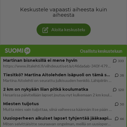
Keskustele vapaasti aiheesta kuin
aiheesta
Aloita keskustelu
Osallistu keskusteluun
Martinan bisneksillä ei mene hyvin
333
https://www.iltalehti.fi/viihdeuutiset/a/c46da6ab-340f-4790-aaa7-0865eed2336 Yrityksen konkurssihakemus on tullut kärä
Tiesitkö? Martina Aitolehden isäpuoli on tämä suosittu laulaja
38
Martina Aitolehti on seurattu julkisuuden henkilö. Lähipiiriin mahtuu muitakin tunnettuja henkilöitä. Tiesitkö, että Ma
2 km on nykyään liian pitkä koulumatka
120
Hesarissa päivitellään lapset joutuu nyt kulkemaan 2 km kouluun jösses. Ruostefillarilla tuo matka menee vaikka miten äk
Miesten tuijotus
50
Mutta mies vain tuijottaa, siinä vaiheessa käännän itse pään pois. Mikä juttu? Yleensä jos joku tuijottaa tai katsoo, hä
Uusioperheen aikuiset lapset tyhjentää jääkaapin käydessään
66
Miten selvittäisitte seuraavan ongelman, meillä on uusioperhe, minulla teini-ikäiset lapset ja puolisolla aikuiset, jotk