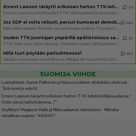
Ernest Lawson täräytti erikoisen heiton TTK-lehdistötilaisuudessa: " Onko tässä tarkoituksena...?"
10
Ernest Lawson esitteli uudet TTK-tähtioppilaat ja opettajat torstaina 6.8. lehdistölle. Tulevalla kaudella on yksi hausk
Jos SDP ei voita reilusti, persut kumoavat demokratian Suomesta
666
Näin tekisi ainakin Rydman seuratessaan idolinsa Trumpin mallia https://www.is.fi/politiikka/art-2000012187244.html
Uuden TTK-juontajan ympärillä epätietoisuus sakenee - Nyt MTV hämmentää soppaa
52
TTK tulee taas tänä syksynä. Ohjelman uudet tähtioppilaat julkistetaan torstaina 6. elokuuta klo 14 alkavassa lehdistö
Mitä tuot pöytään parisuhteessa?
493
Siinäpä se kysymys on otsikossa. Mitäpä siis tuot/toisit pöytään parisuhteessa? Oletko mies vai nainen? Koetko sen mitä
SUOMI24 VIIHDE
Luetuimmat: Aarne Pelkonen ja Noora Louhimo vihdoinkin yhdessä -
Tätä moni jo odotti
Ernest Lawson täräytti erikoisen heiton TTK-lehdistötilaisuudessa: "
Onko tässä tarkoituksena...?"
Iloyllätys! Maajussi-Kalle ja Niina palaavat televisioon - Niinalta
rehellinen reaktio: "KÄÄKS!"