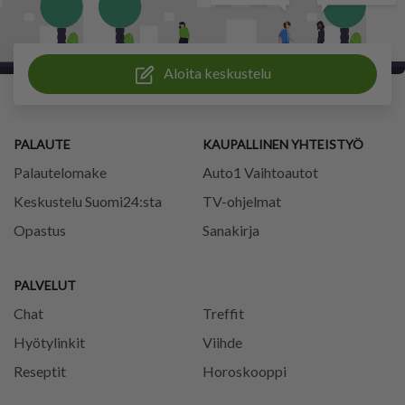
Aloita keskustelu
PALAUTE
KAUPALLINEN YHTEISTYÖ
Palautelomake
Auto1 Vaihtoautot
Keskustelu Suomi24:sta
TV-ohjelmat
Opastus
Sanakirja
PALVELUT
Chat
Treffit
Hyötylinkit
Viihde
Reseptit
Horoskooppi