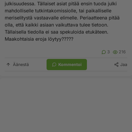
julkisuudessa. Tällaiset asiat pitää ensin tuoda julki
mahdolliselle tutkintakomissiolle, tai paikalliselle
meriselitystä vastaavalle elimelle. Periaatteena pitää
olla, että kaikki asiaan vaikuttava tulee tietoon.
Tällaisella tiedolla ei saa spekuloida etukäteen.
Maakohtaisia eroja löytyy?????
3
216
Äänestä
Kommentoi
Jaa