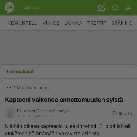
Valikko
KESKUSTELU
VIIHDE
LAINAA
TREFFIT
SÄÄNNÖT
Aihealueet
Maailman menoa
Kapteeni vaikenee onnettomuuden syistä
Ex-Master/Casualty Surveyor
Ilmoita
2001-01-29 13:37:00
Niinhän oikean kapteenin tuleekin tehdä. Ei pidä lähteä
etukäteen hölöttämään vakavista asioista