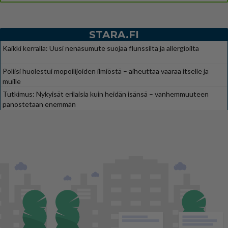
STARA.FI
Kaikki kerralla: Uusi nenäsumute suojaa flunssilta ja allergioilta
Poliisi huolestui mopoilijoiden ilmiöstä – aiheuttaa vaaraa itselle ja
muille
Tutkimus: Nykyisät erilaisia kuin heidän isänsä – vanhemmuuteen
panostetaan enemmän