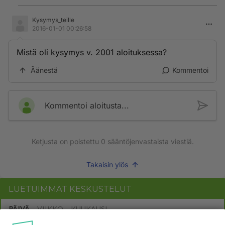
Kysymys_teille
2016-01-01 00:26:58
Mistä oli kysymys v. 2001 aloituksessa?
Äänestä
Kommentoi
Kommentoi aloitusta...
Ketjusta on poistettu
0
sääntöjenvastaista viestiä.
Takaisin ylös
LUETUIMMAT KESKUSTELUT
PÄIVÄ
VIIKKO
KUUKAUSI