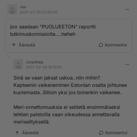
Joo
2001-02-05 03:55:00
joo saadaan "PUOLUEETON" raportti
tutkimuskomissiolta....heheh
Äänestä
Kommentoi
Jurputtaja
2001-02-06 18:16:00
Sinä se vaan jaksat uskoa..niin mihin?
Kapteenin vaikeneminen Estonian osalta johtunee
kuolemasta..Silloin yksi jos toinenkin vaikenee.
Meri-onnettomuuksia ei selitetä ensimmäiseksi
lehtien palstoilla vaan oikeudessa annettavalla
meriselityksellä.
Äänestä
Kommentoi