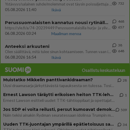
732
Ystävyys/salainen suhde/molemmat ovat täysin poissuljettuja asioita? Nainen
05.08.2026 11:40
Ikävä
468
Perussuomalaisten kannatus nousi rytinällä Ylen tänään julkaisemassa tuoreimmassa gallup-kyselyssä.
657
https://yle.fi/a/74-20239449 Perussuomalaisilla hurja- ja ylivoimaisesti suurin nousu tässä uudessa Ylen gallupissa. Kyl
06.08.2026 03:24
Maailman menoa
38
Anteeksi arkuuteni
648
Olen säälittävä, mitä tulee sinun kohtaamiseen. Tunnen vaan itseni todella epävarmaksi sun kanssa. Jos minun olisi pitän
06.08.2026 16:54
Ikävä
Osallistu keskusteluun
Muistatko Mikkelin panttivankidraaman?
28
Uusi draamasarja järkyttävästä tapauksesta on tulossa. Tositapahtumiin perustuva sarja ammentaa vuoden 1986 Mikkelin pan
Ernest Lawson täräytti erikoisen heiton TTK-lehdistötilaisuudessa: " Onko tässä tarkoituksena...?"
1
Ernest Lawson esitteli uudet TTK-tähtioppilaat ja opettajat torstaina 6.8. lehdistölle. Tulevalla kaudella on yksi hausk
Jos SDP ei voita reilusti, persut kumoavat demokratian Suomesta
509
Näin tekisi ainakin Rydman seuratessaan idolinsa Trumpin mallia https://www.is.fi/politiikka/art-2000012187244.html
Uuden TTK-juontajan ympärillä epätietoisuus sakenee - Nyt MTV hämmentää soppaa
34
TTK tulee taas tänä syksynä. Ohjelman uudet tähtioppilaat julkistetaan torstaina 6. elokuuta klo 14 alkavassa lehdistö