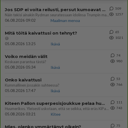
509
Jos SDP ei voita reilusti, persut kumoavat demokratian Suomesta
1257
Näin tekisi ainakin Rydman seuratessaan idolinsa Trumpin mallia https://www.is.fi/politiikka/art-2000012187244.html
06.08.2026 09:02
Maailman menoa
65
Mitä töitä kaivattusi on tehnyt?
1021
😅
05.08.2026 13:25
Ikävä
74
Voiko meidän välit
980
Koskaan parantua tästä?
05.08.2026 05:34
Ikävä
53
Onko kaivattusi
766
Kummallinen jossakin suhteessa?
05.08.2026 17:47
Ikävä
111
Kiteen Pallon superpesisjoukkue pelaa huumeiden vaikutuksen alaisena
743
Huumerikos. Yleisesti uskotaan, että se seikka, että eräs KiPan pelaaja kärähtää huumeista, on vain jäävuoren huippu. M
05.08.2026 03:21
Kitee
75
Mies, olenko ymmärtänyt oikein?