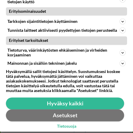
tietojen käyttö
Erityisominaisuudet
Kommentoi aloitusta...
Tarkkojen sijaintitietojen käyttäminen
Tunnista laitteet aktiivisesti pyydettyjen tietojen perusteella
Erityiset tarkoitukset
Ketjusta on poistettu
0
sääntöjenvastaista viestiä.
Tietoturva, väärinkäytösten ehkäiseminen ja virheiden
Takaisin ylös
korjaaminen
Mainonnan ja sisällön tekninen jakelu
LUETUIMMAT KESKUSTELUT
Hyväksymällä sallit tietojesi käsittelyn. Suostumuksesi koskee
tätä palvelua, hyväksymättä jättäminen voi vaikuttaa
PÄIVÄ
VIIKKO
KUUKAUSI
asiakaskokemukseesi. Jotkut teknologiat saattavat perustella
tietojen käsittelyä oikeutetulla edulla, voit vastustaa tätä tai
muuttaa muita asetuksia klikkaamalla "Asetukset" linkkiä.
327
Martinan bisneksillä ei mene hyvin
1598
https://www.iltalehti.fi/viihdeuutiset/a/c46da6ab-340f-4790-aaa7-0865eed2336 Yrityksen konkurssihakemus on tullut kärä
Hyväksy kaikki
05.08.2026 05:51
Kotimaiset julkkisjuorut
Asetukset
31
Tiesitkö? Martina Aitolehden isäpuoli on tämä suosittu laulaja
1309
Martina Aitolehti on seurattu julkisuuden henkilö. Lähipiiriin mahtuu muitakin tunnettuja henkilöitä. Tiesitkö, että Ma
Tietosuoja
05.08.2026 07:23
Kotimaiset julkkisjuorut