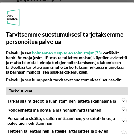
Olen soittanut "mitä rakkaus on"-kappaletta jo
varmaan kaksi vuotta ja omistan siis nuotit. Jos joku
vain on kiinnostunut voin niitä lähetellä, jos vain
Lue lisää
osoitteita jaellaan. Simojoella on tosi paljon hyviä
biisejä ja tämä on kyllä ehdottomasti yksi parhaista!
Olisi kivaa, jos viitsisit lähettää osoitteeseen
Tarvitsemme suostumuksesi tarjotaksemme
juniorhandler@mbnet.fi
personoitua palvelua
Kiitos!!
Palvelu ja sen
kolmannen osapuolen toimittajat (73)
keräävät
henkilötietoja (esim. IP-osoite tai laitetunniste) käyttäen evästeitä
Äänestä
Kommentoi
ja muita teknisiä keinoja tietojen tallentamiseen ja lukemiseen
laitteellasi tarjotakseen sinulle tarkoituksenmukaisia mainoksia
ja parhaan mahdollisen asiakaskokemuksen.
Dragon from the darkness
2001-03-28 13:04:00
Palvelu ja sen kumppanit tarvitsevat suostumuksesi seuraaviin:
Tarkoitukset
Noi sanat menee "...ja tuhannesta lupauksesta
ovat jäljellä vain kyyneleet..."
Tarkat sijaintitiedot ja tunnistaminen laitetta skannaamalla
Uskokaa huviksenne, toi oli nimittäin mun
Kohdennettu mainonta ja mainonnan mittaaminen
konfirmaatiobiisi,joten osaan sen vieläkin
Personoitu sisältö, sisällön mittaaminen, yleisötutkimus ja
ulkoa... se on muuten kaunis biisi!
palvelujen kehittäminen
Tietojen tallentaminen laitteelle ja/tai laitteella olevien
Äänestä
Kommentoi