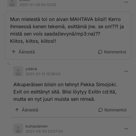
2001-01-09 00:12:00
Mun mielestä toi on aivan MAHTAVA biisi!! Kerro
ihmeessä kenen tekemä, esittämä jne. se on!??! ja
mistä sen vois saada(levynä/mp3:na)??
Kiitos, kiitos, kiitos!!
Äänestä
Kommentoi
ystävä
2001-01-12 15:39:00
Alkuperäisen biisin on tehnyt Pekka Simojoki.
Exit on esittänyt sitä. Biisi löytyy Exitin cd:ltä,
mutta en nyt juuri muista sen nimeä.
Äänestä
Kommentoi
kumpulainen
2001-03-03 23:07:00