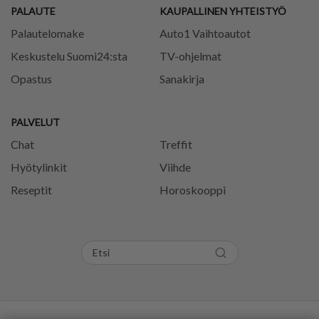
PALAUTE
KAUPALLINEN YHTEISTYÖ
Palautelomake
Auto1 Vaihtoautot
Keskustelu Suomi24:sta
TV-ohjelmat
Opastus
Sanakirja
PALVELUT
Chat
Treffit
Hyötylinkit
Viihde
Reseptit
Horoskooppi