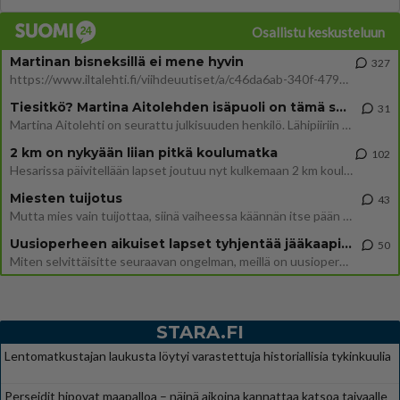
Osallistu keskusteluun
Martinan bisneksillä ei mene hyvin
327
https://www.iltalehti.fi/viihdeuutiset/a/c46da6ab-340f-4790-aaa7-0865eed2336 Yrityksen konkurssihakemus on tullut kärä
Tiesitkö? Martina Aitolehden isäpuoli on tämä suosittu laulaja
31
Martina Aitolehti on seurattu julkisuuden henkilö. Lähipiiriin mahtuu muitakin tunnettuja henkilöitä. Tiesitkö, että Ma
2 km on nykyään liian pitkä koulumatka
102
Hesarissa päivitellään lapset joutuu nyt kulkemaan 2 km kouluun jösses. Ruostefillarilla tuo matka menee vaikka miten äk
Miesten tuijotus
43
Mutta mies vain tuijottaa, siinä vaiheessa käännän itse pään pois. Mikä juttu? Yleensä jos joku tuijottaa tai katsoo, hä
Uusioperheen aikuiset lapset tyhjentää jääkaapin käydessään
50
Miten selvittäisitte seuraavan ongelman, meillä on uusioperhe, minulla teini-ikäiset lapset ja puolisolla aikuiset, jotk
STARA.FI
Lentomatkustajan laukusta löytyi varastettuja historiallisia tykinkuulia
Perseidit hipovat maapalloa – näinä aikoina kannattaa katsoa taivaalle