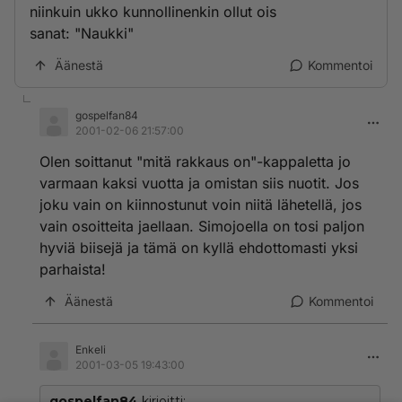
niinkuin ukko kunnollinenkin ollut ois
sanat: "Naukki"
Äänestä
Kommentoi
gospelfan84
2001-02-06 21:57:00
Olen soittanut "mitä rakkaus on"-kappaletta jo
varmaan kaksi vuotta ja omistan siis nuotit. Jos
joku vain on kiinnostunut voin niitä lähetellä, jos
vain osoitteita jaellaan. Simojoella on tosi paljon
hyviä biisejä ja tämä on kyllä ehdottomasti yksi
parhaista!
Äänestä
Kommentoi
Enkeli
2001-03-05 19:43:00
gospelfan84
kirjoitti: