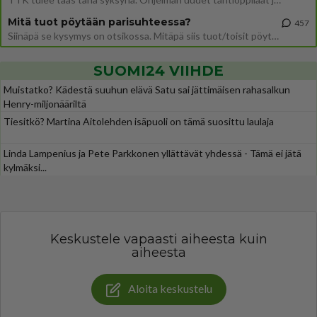
Mitä tuot pöytään parisuhteessa?
457
Siinäpä se kysymys on otsikossa. Mitäpä siis tuot/toisit pöytään parisuhteessa? Oletko mies vai nainen? Koetko sen mitä
SUOMI24 VIIHDE
Muistatko? Kädestä suuhun elävä Satu sai jättimäisen rahasalkun
Henry-miljonääriltä
Tiesitkö? Martina Aitolehden isäpuoli on tämä suosittu laulaja
Linda Lampenius ja Pete Parkkonen yllättävät yhdessä - Tämä ei jätä
kylmäksi...
Keskustele vapaasti aiheesta kuin
aiheesta
Aloita keskustelu