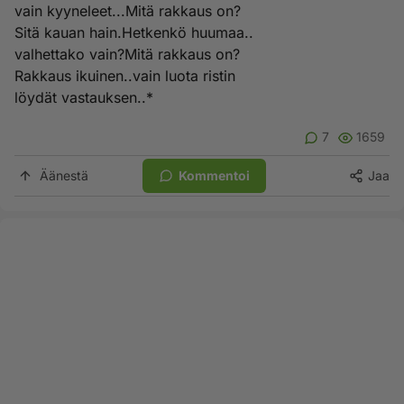
vain kyyneleet...Mitä rakkaus on?
Sitä kauan hain.Hetkenkö huumaa..
valhettako vain?Mitä rakkaus on?
Rakkaus ikuinen..vain luota ristin
löydät vastauksen..*
7
1659
Äänestä
Kommentoi
Jaa