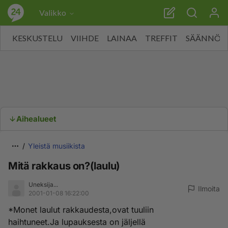
Valikko
KESKUSTELU
VIIHDE
LAINAA
TREFFIT
SÄÄNNÖT
Aihealueet
Yleistä musiikista
Mitä rakkaus on?(laulu)
Uneksija...
Ilmoita
2001-01-08 16:22:00
*Monet laulut rakkaudesta,ovat tuuliin
haihtuneet.Ja lupauksesta on jäljellä