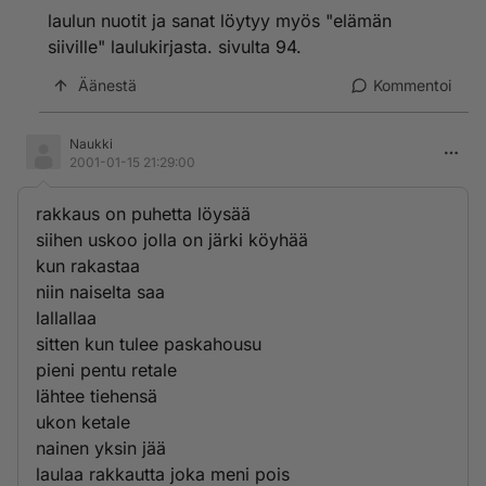
laulun nuotit ja sanat löytyy myös "elämän
siiville" laulukirjasta. sivulta 94.
Äänestä
Kommentoi
Naukki
2001-01-15 21:29:00
rakkaus on puhetta löysää
siihen uskoo jolla on järki köyhää
kun rakastaa
niin naiselta saa
lallallaa
sitten kun tulee paskahousu
pieni pentu retale
lähtee tiehensä
ukon ketale
nainen yksin jää
laulaa rakkautta joka meni pois