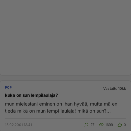
POP
Vastattu 10kk
kuka on sun lempilaulaja?
mun mielestani eminen on ihan hyvää, mutta mä en
tiedä mikä on mun lempi laulaja! mikä on sun?...
15.02.2001 13:41
27
1699
0