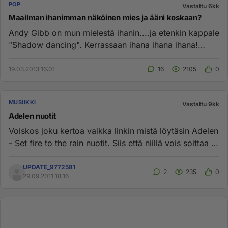
POP
Vastattu 6kk
Maailman ihanimman näköinen mies ja ääni koskaan?
Andy Gibb on mun mielestä ihanin....ja etenkin kappale
"Shadow dancing". Kerrassaan ihana ihana ihana!
Upea ääni, kerras...
19.03.2013 16:01
16
2105
0
MUSIIKKI
Vastattu 9kk
Adelen nuotit
Voiskos joku kertoa vaikka linkin mistä löytäsin Adelen
- Set fire to the rain nuotit. Siis että niillä vois soittaa ja
...
UPDATE_9772581
2
235
0
29.09.2011 18:16