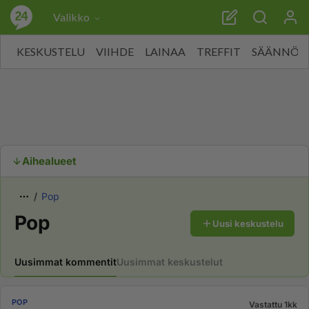
Valikko
KESKUSTELU
VIIHDE
LAINAA
TREFFIT
SÄÄNNÖT
Aihealueet
Pop
Pop
Uusi keskustelu
Uusimmat kommentit
Uusimmat keskustelut
POP
Vastattu 1kk