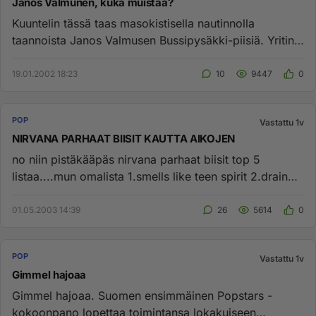
Janos Valmunen, kuka muistaa?
Kuuntelin tässä taas masokistisella nautinnolla
taannoista Janos Valmusen Bussipysäkki-piisiä. Yritin
etsiä netistä lisä...
19.01.2002 18:23
10
9447
0
POP
Vastattu 1v
NIRVANA PARHAAT BIISIT KAUTTA AIKOJEN
no niin pistäkääpäs nirvana parhaat biisit top 5
listaa....mun omalista 1.smells like teen spirit 2.drain
you 3.breed 4....
01.05.2003 14:39
26
5614
0
POP
Vastattu 1v
Gimmel hajoaa
Gimmel hajoaa. Suomen ensimmäinen Popstars -
kokoonpano lopettaa toimintansa lokakuiseen