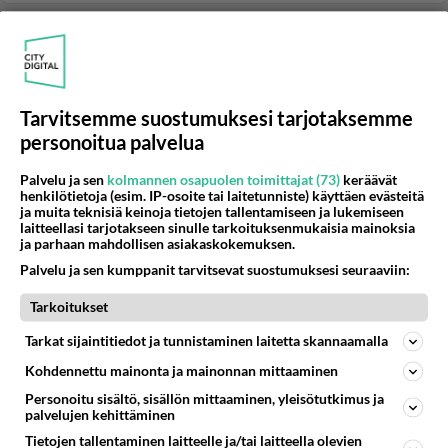
POP
Vastattu 11kk
Turo's Hevi Gee
Voi paska, että on tämän huumorimusiikki-bändin taso
Tarvitsemme suostumuksesi tarjotaksemme
laskenut Haran lähtemisen jälkeen. Uusin levy on jo
personoitua palvelua
täyttä paskaa. ...
20.12.2008 17:07
5
508
0
Palvelu ja sen
kolmannen osapuolen toimittajat (73)
keräävät
henkilötietoja (esim. IP-osoite tai laitetunniste) käyttäen evästeitä
ja muita teknisiä keinoja tietojen tallentamiseen ja lukemiseen
laitteellasi tarjotakseen sinulle tarkoituksenmukaisia mainoksia
POP
Vastattu 1v
ja parhaan mahdollisen asiakaskokemuksen.
mombasa
Palvelu ja sen kumppanit tarvitsevat suostumuksesi seuraaviin:
APUA APUA!!! mistä löytäisin mombasan nuotit ja
Tarkoitukset
sanat???...
Tarkat sijaintitiedot ja tunnistaminen laitetta skannaamalla
24.04.2004 19:03
15
10671
0
Kohdennettu mainonta ja mainonnan mittaaminen
Personoitu sisältö, sisällön mittaaminen, yleisötutkimus ja
palvelujen kehittäminen
POP
Vastattu 1v
Tietojen tallentaminen laitteelle ja/tai laitteella olevien