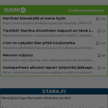
Osallistu keskusteluun
Martinan bisneksillä ei mene hyvin
332
https://www.iltalehti.fi/viihdeuutiset/a/c46da6ab-340f-4790-aaa7-0865eed2336 Yrityksen konkurssihakemus on tullut kärä
Tiesitkö? Martina Aitolehden isäpuoli on tämä suosittu laulaja
35
Martina Aitolehti on seurattu julkisuuden henkilö. Lähipiiriin mahtuu muitakin tunnettuja henkilöitä. Tiesitkö, että Ma
2 km on nykyään liian pitkä koulumatka
109
Hesarissa päivitellään lapset joutuu nyt kulkemaan 2 km kouluun jösses. Ruostefillarilla tuo matka menee vaikka miten äk
Miesten tuijotus
48
Mutta mies vain tuijottaa, siinä vaiheessa käännän itse pään pois. Mikä juttu? Yleensä jos joku tuijottaa tai katsoo, hä
Uusioperheen aikuiset lapset tyhjentää jääkaapin käydessään
66
Miten selvittäisitte seuraavan ongelman, meillä on uusioperhe, minulla teini-ikäiset lapset ja puolisolla aikuiset, jotk
STARA.FI
Nämä jäivät Eppu Normaalin viimeisiksi sanoiksi