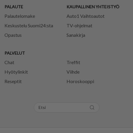
PALAUTE
KAUPALLINEN YHTEISTYÖ
Palautelomake
Auto1 Vaihtoautot
Keskustelu Suomi24:sta
TV-ohjelmat
Opastus
Sanakirja
PALVELUT
Chat
Treffit
Hyötylinkit
Viihde
Reseptit
Horoskooppi