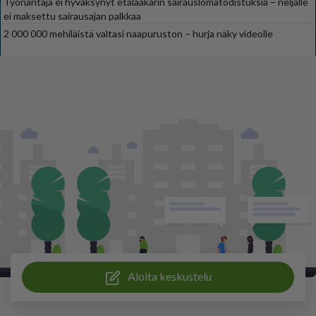
Työnantaja ei hyväksynyt etälääkärin sairauslomatodistuksia – neljälle
ei maksettu sairausajan palkkaa
2 000 000 mehiläistä valtasi naapuruston – hurja näky videolle
Aloita keskustelu