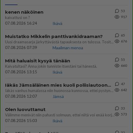
53
kenen näköinen
917
kaivattusi on ?
07.08.2026 16:24
Ikävä
65
Muistatko Mikkelin panttivankidraaman?
676
Uusi draamasarja järkyttävästä tapauksesta on tulossa. Tositapahtumiin perustuva sarja ammentaa vuoden 1986 Mikkelin pan
07.08.2026 07:39
Maailman menoa
55
Mitä haluaisit kysyä tänään
660
Kaivatultasi? Anna jokin tunniste itsestäni tai hänestä.
07.08.2026 13:15
Ikävä
47
Iäkäs Jämsäläinen mies kuoli poliisiautoon matkalla Jyväskylän putkaan
642
Iäkäs vanhus humalassa niin huonossa kunnossa, ettei pystynyt huolehtimaan itsestään niin ainoa apu sillä hetkellä oli
07.08.2026 12:07
Jämsä
33
Olen luovuttanut
573
Välimme menivät niin pahasti solmuun, ettei niitä voi enää korjata. On aika jatkaa elämässä eteenpäin. Toivon sulle kaik
07.08.2026 15:03
Ikävä
32