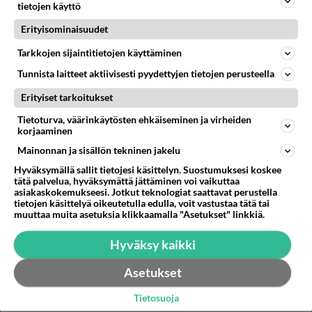
Mikä on kaikkienaikojen paras amispop biisi?
tietojen käyttö
Mikä on kaikkienaikojen paras ja ikimuistoisin
Erityisominaisuudet
amisbiisi? Laittakaa mahdollisimman monta ja
Tarkkojen sijaintitietojen käyttäminen
numeroikaa esim. 1. J ...
Tunnista laitteet aktiivisesti pyydettyjen tietojen perusteella
27.01.2008 01:54
26
19914
0
Erityiset tarkoitukset
Tietoturva, väärinkäytösten ehkäiseminen ja virheiden
POP
Vastattu 1v
korjaaminen
Uriah Heep
Mainonnan ja sisällön tekninen jakelu
Mitäpä olette mieltä Uriah Heep- nimisestä bändistä ja
Hyväksymällä sallit tietojesi käsittelyn. Suostumuksesi koskee
varsinkin uusimmasta albumista Sonic Origami?
tätä palvelua, hyväksymättä jättäminen voi vaikuttaa
asiakaskokemukseesi. Jotkut teknologiat saattavat perustella
Löytyykö Suomesta y...
tietojen käsittelyä oikeutetulla edulla, voit vastustaa tätä tai
26.01.2002 12:23
27
3162
0
muuttaa muita asetuksia klikkaamalla "Asetukset" linkkiä.
Hyväksy kaikki
Asetukset
Tietosuoja