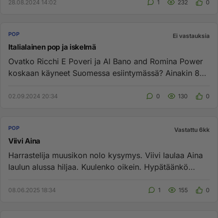
28.08.2024 14:02
1
232
0
POP
Ei vastauksia
Italialainen pop ja iskelmä
Ovatko Ricchi E Poveri ja Al Bano and Romina Power
koskaan käyneet Suomessa esiintymässä? Ainakin 80-
luvulla tuollainen ...
02.09.2024 20:34
0
130
0
POP
Vastattu 6kk
Viivi Aina
Harrastelija muusikon nolo kysymys. Viivi laulaa Aina
laulun alussa hiljaa. Kuulenko oikein. Hypätäänkö
laulun A osan lo...
08.06.2025 18:34
1
155
0