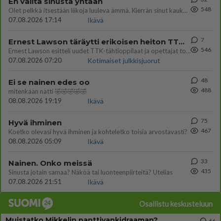
En välitä sinusta yhtään
548
Olet pelkkä itsestään liikoja luuleva ämmä. Kierrän sinut kaukaa nyt ja aina. Olit mulle pelkkä lelu vaan.
07.08.2026 17:14
Ikävä
7
Ernest Lawson täräytti erikoisen heiton TTK-lehdistötilaisuudessa: " Onko tässä tarkoituksena...?"
546
Ernest Lawson esitteli uudet TTK-tähtioppilaat ja opettajat torstaina 6.8. lehdistölle. Tulevalla kaudella on yksi hausk
07.08.2026 07:20
Kotimaiset julkkisjuorut
48
Ei se nainen edes oo
488
mitenkään nätti 🤣🤣🤣🤣🤣
08.08.2026 19:19
Ikävä
75
Hyvä ihminen
467
Koetko olevasi hyvä ihminen ja kohteletko toisia arvostavasti?
08.08.2026 05:09
Ikävä
33
Nainen. Onko meissä
435
Sinusta jotain samaa? Näköä tai luonteenpiirteitä? Utelias
07.08.2026 21:51
Ikävä
Osallistu keskusteluun
Muistatko Mikkelin panttivankidraaman?
66