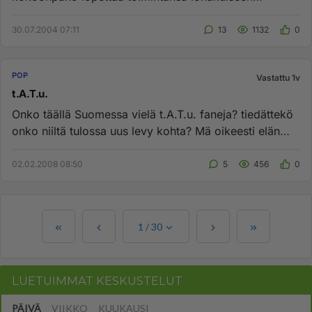
jäähyväiskiertueeseen, mutta vie...
30.07.2004 07:11
13
1132
0
POP
Vastattu 1v
t.A.T.u.
Onko täällä Suomessa vielä t.A.T.u. faneja? tiedättekö
onko niiltä tulossa uus levy kohta? Mä oikeesti elän
tolle yhtyee...
02.02.2008 08:50
5
456
0
1
/
30
LUETUIMMAT KESKUSTELUT
PÄIVÄ
VIIKKO
KUUKAUSI