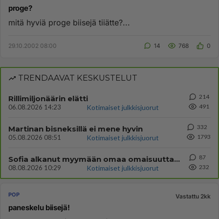
proge?
mitä hyviä proge biisejä tiiätte?...
29.10.2002 08:00
14
768
0
TRENDAAVAT KESKUSTELUT
214
Rillimiljonäärin elätti
491
06.08.2026 14:23
Kotimaiset julkkisjuorut
332
Martinan bisneksillä ei mene hyvin
1793
05.08.2026 08:51
Kotimaiset julkkisjuorut
87
Sofia alkanut myymään omaa omaisuuttaan.
232
08.08.2026 10:29
Kotimaiset julkkisjuorut
POP
Vastattu 2kk
paneskelu biisejä!