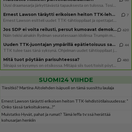
Uusi draamasarja järkyttävästä tapauksesta on tulossa. Tositapahtumiin perustuva sarja ammentaa vuoden 1986 Mikkelin pan
Ernest Lawson täräytti erikoisen heiton TTK-lehdistötilaisuudessa: " Onko tässä tarkoituksena...?"
7
Ernest Lawson esitteli uudet TTK-tähtioppilaat ja opettajat torstaina 6.8. lehdistölle. Tulevalla kaudella on yksi hausk
Jos SDP ei voita reilusti, persut kumoavat demokratian Suomesta
620
Näin tekisi ainakin Rydman seuratessaan idolinsa Trumpin mallia https://www.is.fi/politiikka/art-2000012187244.html
Uuden TTK-juontajan ympärillä epätietoisuus sakenee - Nyt MTV hämmentää soppaa
44
TTK tulee taas tänä syksynä. Ohjelman uudet tähtioppilaat julkistetaan torstaina 6. elokuuta klo 14 alkavassa lehdistö
Mitä tuot pöytään parisuhteessa?
480
Siinäpä se kysymys on otsikossa. Mitäpä siis tuot/toisit pöytään parisuhteessa? Oletko mies vai nainen? Koetko sen mitä
SUOMI24 VIIHDE
Tiesitkö? Martina Aitolehden isäpuoli on tämä suosittu laulaja
Ernest Lawson täräytti erikoisen heiton TTK-lehdistötilaisuudessa: "
Onko tässä tarkoituksena...?"
Muistatko Hyvät, pahat ja rumat? Tämä leffa tv:ssä herättää
kohusarjan henkiin