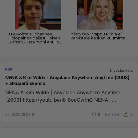
POP
Ei vastauksia
NENA & Kim Wilde - Anyplace Anywhere Anytime (2003)
+ alkuperäisversio
NENA & Kim Wilde | Anyplace Anywhere Anytime
[2003] https://youtu.be/l8_8oeGwfnQ NENA -
Irgendwie Irgendwo Irgendwann h...
22.03.2026 08:17
0
<50
0