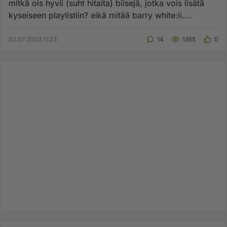
mitkä ois hyvii (suht hitaita) biisejä, jotka vois lisätä
kyseiseen playlistiin? eikä mitää barry white:ii....
02.07.2003 11:23
14
1355
0