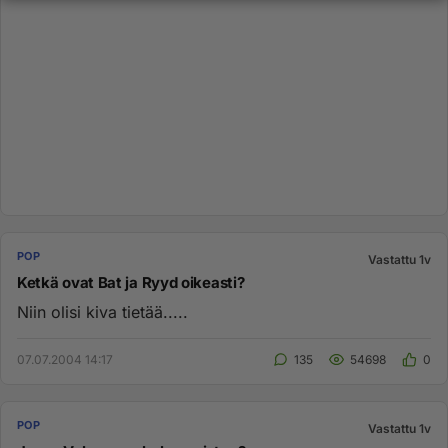
POP
Vastattu 1v
Ketkä ovat Bat ja Ryyd oikeasti?
Niin olisi kiva tietää.....
07.07.2004 14:17
135
54698
0
POP
Vastattu 1v