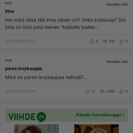
POP
Vastattu 3kk
Irina
Hei mikä likka tää Irina oikein on? Onks kotisivua? Siis
jolla on biisi joka menee "kaduilla tuulee
taas...henkilökohtai...
24.03.2003 15:40
2
219
0
POP
Vastattu 3kk
paras levykauppa
Mikä on paras levykauppa netissä?...
20.04.2004 10:06
17
2269
0