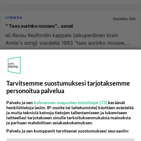
LYRIIKKA
Vastattu 3kk
" Taas aurinko nousee".. sanat
eli Ressu Redfordin kappale (alkuperäinen tosin
Annie's song) vuodelta 1993 "taas aurinko nousee,
olet virtaa ja voima...
28.08.2004 15:09
2
2487
0
LYRIIKKA
Vastattu 3kk
Tarvitsemme suostumuksesi tarjotaksemme
Kingston Wall
personoitua palvelua
Osaisiko joku kertoa mitä Kingston Wallin tunnettu biisi
Palvelu ja sen
kolmannen osapuolen toimittajat (73)
keräävät
Stuldt Håjt oikeastaan tarkoittaa, siis tuo biisin nimi?
henkilötietoja (esim. IP-osoite tai laitetunniste) käyttäen evästeitä
Olen y...
ja muita teknisiä keinoja tietojen tallentamiseen ja lukemiseen
laitteellasi tarjotakseen sinulle tarkoituksenmukaisia mainoksia
29.07.2007 21:20
24
9676
0
ja parhaan mahdollisen asiakaskokemuksen.
Palvelu ja sen kumppanit tarvitsevat suostumuksesi seuraaviin:
LYRIIKKA
Vastattu 4kk