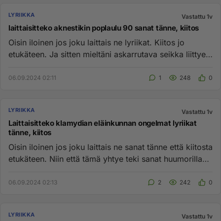
LYRIIKKA
Vastattu 1v
laittaisitteko aknestikin poplaulu 90 sanat tänne, kiitos
Oisin iloinen jos joku laittais ne lyriikat. Kiitos jo
etukäteen. Ja sitten mieltäni askarrutava seikka liittyen
tohon ...
06.09.2024 02:11
1
248
0
LYRIIKKA
Vastattu 1v
Laittaisitteko klamydian eläinkunnan ongelmat lyriikat
tänne, kiitos
Oisin iloinen jos joku laittais ne sanat tänne että kiitosta
etukäteen. Niin että tämä yhtye teki sanat huumorilla
että ...
06.09.2024 02:13
2
242
0
LYRIIKKA
Vastattu 1v