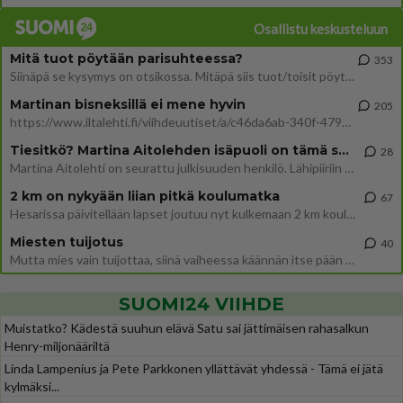
Osallistu keskusteluun
Mitä tuot pöytään parisuhteessa?
353
Siinäpä se kysymys on otsikossa. Mitäpä siis tuot/toisit pöytään parisuhteessa? Oletko mies vai nainen? Koetko sen mitä
Martinan bisneksillä ei mene hyvin
205
https://www.iltalehti.fi/viihdeuutiset/a/c46da6ab-340f-4790-aaa7-0865eed2336 Yrityksen konkurssihakemus on tullut kärä
Tiesitkö? Martina Aitolehden isäpuoli on tämä suosittu laulaja
28
Martina Aitolehti on seurattu julkisuuden henkilö. Lähipiiriin mahtuu muitakin tunnettuja henkilöitä. Tiesitkö, että Ma
2 km on nykyään liian pitkä koulumatka
67
Hesarissa päivitellään lapset joutuu nyt kulkemaan 2 km kouluun jösses. Ruostefillarilla tuo matka menee vaikka miten äk
Miesten tuijotus
40
Mutta mies vain tuijottaa, siinä vaiheessa käännän itse pään pois. Mikä juttu? Yleensä jos joku tuijottaa tai katsoo, hä
SUOMI24 VIIHDE
Muistatko? Kädestä suuhun elävä Satu sai jättimäisen rahasalkun
Henry-miljonääriltä
Linda Lampenius ja Pete Parkkonen yllättävät yhdessä - Tämä ei jätä
kylmäksi...