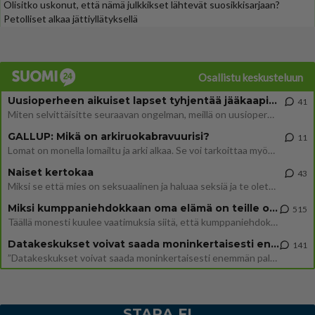
Olisitko uskonut, että nämä julkkikset lähtevät suosikkisarjaan?
Petolliset alkaa jättiyllätyksellä
Osallistu keskusteluun
Uusioperheen aikuiset lapset tyhjentää jääkaapin käydessään
41
Miten selvittäisitte seuraavan ongelman, meillä on uusioperhe, minulla teini-ikäiset lapset ja puolisolla aikuiset, jotk
GALLUP: Mikä on arkiruokabravuurisi?
11
Lomat on monella lomailtu ja arki alkaa. Se voi tarkoittaa myös sitä, että grillailut on grillattu ja palataan arjen ruo
Naiset kertokaa
43
Miksi se että mies on seksuaalinen ja haluaa seksiä ja te olette hänen mielestänne haluttava on vastenmielistä? Mikä sii
Miksi kumppaniehdokkaan oma elämä on teille ongelma?
515
Täällä monesti kuulee vaatimuksia siitä, että kumppaniehdokkaalla ei saisi olla lemmikkejä, lapsia, kavereita, eksiä, su
Datakeskukset voivat saada moninkertaisesti enemmän palautuksia kuin mitä ne maksavat veroja
141
”Datakeskukset voivat saada moninkertaisesti enemmän palautuksia kuin mitä ne maksavat veroja”, sanoo professori Jussi K
STARA.FI