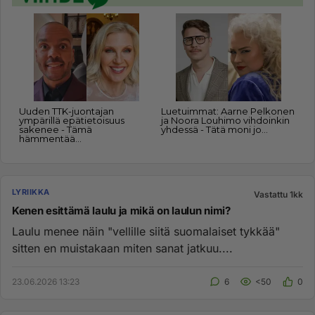
LYRIIKKA
Vastattu 1kk
Kenen esittämä laulu ja mikä on laulun nimi?
Laulu menee näin "vellille siitä suomalaiset tykkää"
sitten en muistakaan miten sanat jatkuu....
23.06.2026 13:23
6
<50
0