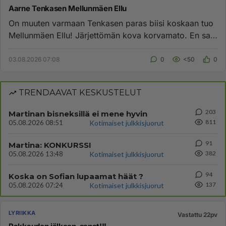
Aarne Tenkasen Mellunmäen Ellu
On muuten varmaan Tenkasen paras biisi koskaan tuo
Mellunmäen Ellu! Järjettömän kova korvamato. En saa
nukutuksi kun soi...
03.08.2026 07:08
0
<50
0
TRENDAAVAT KESKUSTELUT
203
Martinan bisneksillä ei mene hyvin
811
05.08.2026 08:51
Kotimaiset julkkisjuorut
91
Martina: KONKURSSI
382
05.08.2026 13:48
Kotimaiset julkkisjuorut
94
Koska on Sofian lupaamat häät ?
137
05.08.2026 07:24
Kotimaiset julkkisjuorut
LYRIIKKA
Vastattu 22pv