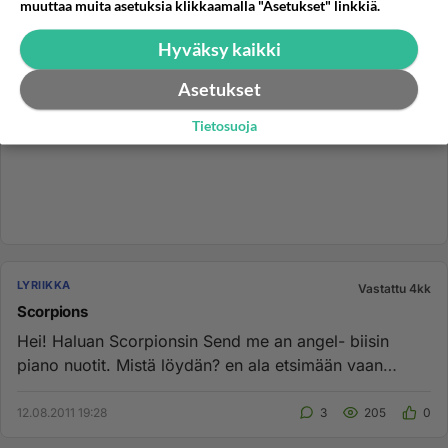
muuttaa muita asetuksia klikkaamalla "Asetukset" linkkiä.
Hyväksy kaikki
Asetukset
Tietosuoja
LYRIIKKA
Vastattu 4kk
Scorpions
Hei! Haluan Scorpionsin Send me an angel- biisin
piano nuotit. Mistä löydän? en ala etsimään vaan
haluan suoran linkin ...
12.08.2011 19:28
3
205
0