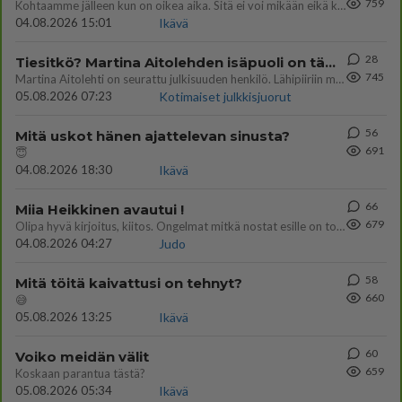
759
Kohtaamme jälleen kun on oikea aika. Sitä ei voi mikään eikä kukaan estää <3 <3
04.08.2026 15:01
Ikävä
28
Tiesitkö? Martina Aitolehden isäpuoli on tämä suosittu laulaja
745
Martina Aitolehti on seurattu julkisuuden henkilö. Lähipiiriin mahtuu muitakin tunnettuja henkilöitä. Tiesitkö, että Ma
05.08.2026 07:23
Kotimaiset julkkisjuorut
56
Mitä uskot hänen ajattelevan sinusta?
691
😇
04.08.2026 18:30
Ikävä
66
Miia Heikkinen avautui !
679
Olipa hyvä kirjoitus, kiitos. Ongelmat mitkä nostat esille on todellisia ja tämä ylimielisyys totta ja se näkyy kaikessa
04.08.2026 04:27
Judo
58
Mitä töitä kaivattusi on tehnyt?
660
😅
05.08.2026 13:25
Ikävä
60
Voiko meidän välit
659
Koskaan parantua tästä?
05.08.2026 05:34
Ikävä