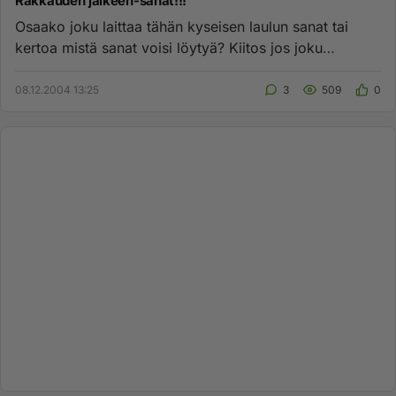
Rakkauden jälkeen-sanat!!!
Osaako joku laittaa tähän kyseisen laulun sanat tai
kertoa mistä sanat voisi löytyä? Kiitos jos joku
vaivautuu!...
08.12.2004 13:25
3
509
0