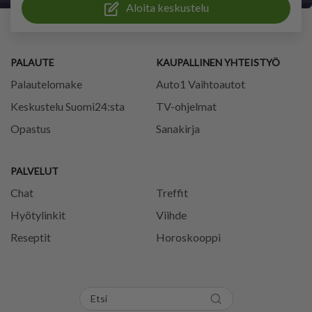
Aloita keskustelu
PALAUTE
KAUPALLINEN YHTEISTYÖ
Palautelomake
Auto1 Vaihtoautot
Keskustelu Suomi24:sta
TV-ohjelmat
Opastus
Sanakirja
PALVELUT
Chat
Treffit
Hyötylinkit
Viihde
Reseptit
Horoskooppi