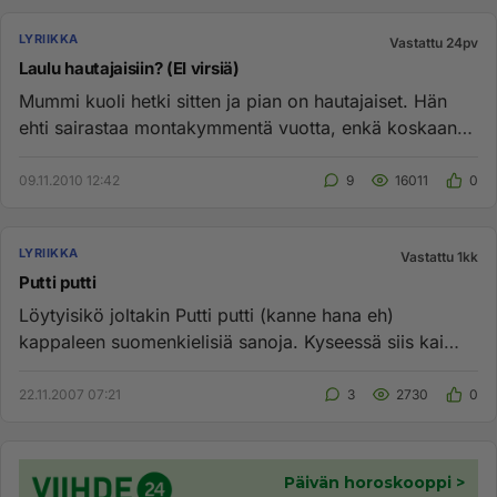
LYRIIKKA
Vastattu 24pv
Laulu hautajaisiin? (EI virsiä)
Mummi kuoli hetki sitten ja pian on hautajaiset. Hän
ehti sairastaa montakymmentä vuotta, enkä koskaan
ehtinyt oppia tun...
09.11.2010 12:42
9
16011
0
LYRIIKKA
Vastattu 1kk
Putti putti
Löytyisikö joltakin Putti putti (kanne hana eh)
kappaleen suomenkielisiä sanoja. Kyseessä siis kai
hawaijilainen laulu (...
22.11.2007 07:21
3
2730
0