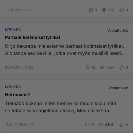
XXXXXXXXX (=????...
16.06.2013 13:51
3
220
0
LYRIIKKA
Vastattu 1kk
Parhaat kotimaiset lyriikat
Kirjoittakaapa mielestänne parhaat kotimaiset lyriikat.
Aloitanpa seuraavilla, jotka ovat myös musiikillisesti
erittäin ...
25.01.2007 13:23
19
7637
0
LYRIIKKA
Vastattu 4v
Hei muumit!
Tietääkö kukaan miten menee se muumilaulu mitä
soitetaan siinä ohjelman alussa, Muumilaakson
tarinoissa? alkaa sanoilla ...
11.02.2005 07:57
11
24141
0