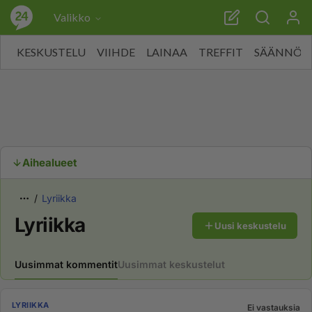
Valikko
KESKUSTELU
VIIHDE
LAINAA
TREFFIT
SÄÄNNÖT
Aihealueet
Lyriikka
Lyriikka
Uusi keskustelu
Uusimmat kommentit
Uusimmat keskustelut
LYRIIKKA
Ei vastauksia