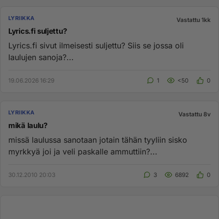
LYRIIKKA
Vastattu 1kk
Lyrics.fi suljettu?
Lyrics.fi sivut ilmeisesti suljettu? Siis se jossa oli
laulujen sanoja?...
19.06.2026 16:29
1
<50
0
LYRIIKKA
Vastattu 8v
mikä laulu?
missä laulussa sanotaan jotain tähän tyyliin sisko
myrkkyä joi ja veli paskalle ammuttiin?...
30.12.2010 20:03
3
6892
0