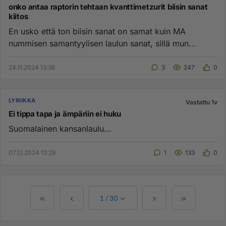
onko antaa raptorin tehtaan kvanttimetzurit biisin sanat
kiitos
En usko että ton biisin sanat on samat kuin MA
nummisen samantyylisen laulun sanat, sillä mun
tietääkseni raptori keksi ...
24.11.2024 13:38
3
247
0
LYRIIKKA
Vastattu 1v
Ei tippa tapa ja ämpäriin ei huku
Suomalainen kansanlaulu...
07.12.2024 12:29
1
133
0
1
/
30