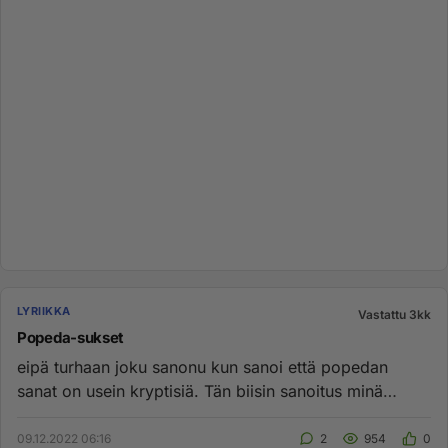
LYRIIKKA
Vastattu 3kk
Popeda-sukset
eipä turhaan joku sanonu kun sanoi että popedan
sanat on usein kryptisiä. Tän biisin sanoitus minä
tulkitsen neljällä er...
09.12.2022 06:16
2
954
0