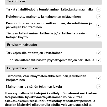
Tarkoitukset
Tiskarin polkan sanat kokonaan?
Tarkat sijaintitiedot ja tunnistaminen laitetta skannaamalla
Kuuntelin pari viikkoa sitten Johanna Iivanaisen
Kohdennettu mainonta ja mainonnan mittaaminen
esittävän Hiski Salomaan iki-ihanan klassikkon (tosi
hauska!), ja halui...
Personoitu sisältö, sisällön mittaaminen, yleisötutkimus ja
palvelujen kehittäminen
UPDATE_8366287
13
8195
0
Tietojen tallentaminen laitteelle ja/tai laitteella olevien
16.07.2008 07:01
tietojen käyttö
Erityisominaisuudet
LYRIIKKA
Vastattu 4kk
Tarkkojen sijaintitietojen käyttäminen
sonnit pois - sonnienergiaa
Tunnista laitteet aktiivisesti pyydettyjen tietojen perusteella
jos joku tietää tai muistaa ton kappaleen sanat mitkä
on otsikossa ni vastauksia tänne KIITOS!!...
Erityiset tarkoitukset
Tietoturva, väärinkäytösten ehkäiseminen ja virheiden
26.03.2005 23:03
3
6302
0
korjaaminen
Mainonnan ja sisällön tekninen jakelu
Hyväksymällä sallit tietojesi käsittelyn. Suostumuksesi koskee
tätä palvelua, hyväksymättä jättäminen voi vaikuttaa
asiakaskokemukseesi. Jotkut teknologiat saattavat perustella
tietojen käsittelyä oikeutetulla edulla, voit vastustaa tätä tai