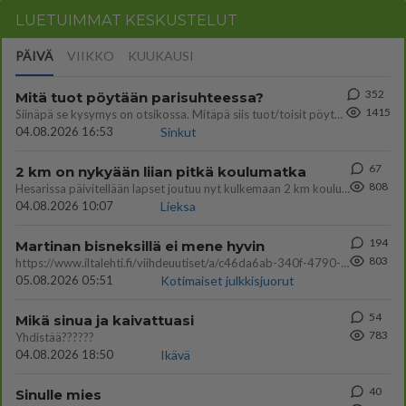
LUETUIMMAT KESKUSTELUT
PÄIVÄ
VIIKKO
KUUKAUSI
352
Mitä tuot pöytään parisuhteessa?
1415
Siinäpä se kysymys on otsikossa. Mitäpä siis tuot/toisit pöytään parisuhteessa? Oletko mies vai nainen? Koetko sen mitä
04.08.2026 16:53
Sinkut
67
2 km on nykyään liian pitkä koulumatka
808
Hesarissa päivitellään lapset joutuu nyt kulkemaan 2 km kouluun jösses. Ruostefillarilla tuo matka menee vaikka miten äk
04.08.2026 10:07
Lieksa
194
Martinan bisneksillä ei mene hyvin
803
https://www.iltalehti.fi/viihdeuutiset/a/c46da6ab-340f-4790-aaa7-0865eed2336 Yrityksen konkurssihakemus on tullut kärä
05.08.2026 05:51
Kotimaiset julkkisjuorut
54
Mikä sinua ja kaivattuasi
783
Yhdistää??????
04.08.2026 18:50
Ikävä
40
Sinulle mies