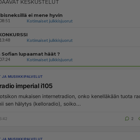
AAVAT KESKUSTELUT
bisneksillä ei mene hyvin
08:51
Kotimaiset julkkisjuorut
 KONKURSSI
13:48
Kotimaiset julkkisjuorut
 Sofian lupaamat häät ?
07:24
Kotimaiset julkkisjuorut
T JA MUSIIKKIPALVELUT
radio imperial i105
i otsikon mukaisen internetradion, onko kenelläkään tuota ra
ii sen hälytys (kelloradio), soiko...
5:42
2
T JA MUSIIKKIPALVELUT