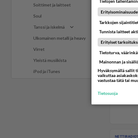
Tietojen tallentamine
Soittimet ja laitteet
Erityisominaisuude
Soul
Tarkkojen sijaintiti
Tanssi ja iskelmä
Tunnista laitteet akt
Ulkomainen metalli ja heavy
Erityiset tarkoituks
Virret
Tietoturva, väärink
Yleistä musiikista
Mainonnan ja sisäll
Hyväksymällä sallit t
iPod ja iTunes
vaikuttaa asiakaskoke
vastustaa tätä tai mu
Tietosuoja
NETTIRADIO