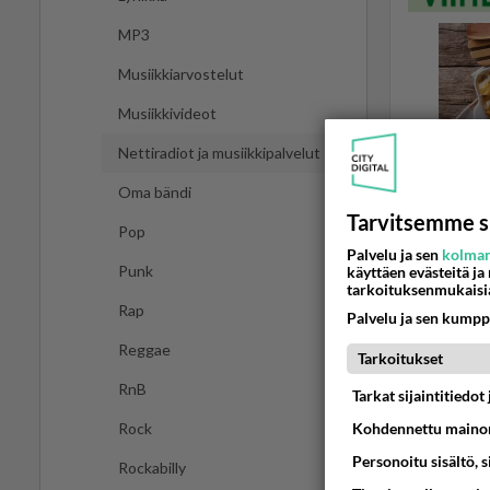
MP3
Musiikkiarvostelut
Musiikkivideot
Nettiradiot ja musiikkipalvelut
Oma bändi
Tarvitsemme s
Pop
Palvelu ja sen
kolman
Punk
käyttäen evästeitä ja
tarkoituksenmukaisi
NETTIRADIO
Rap
Palvelu ja sen kumpp
Satunna
Reggae
Tarkoitukset
Lumiani sp
RnB
soittolista
Tarkat sijaintitiedo
Rock
Kohdennettu mainon
29.08.2014 1
Personoitu sisältö, 
Rockabilly