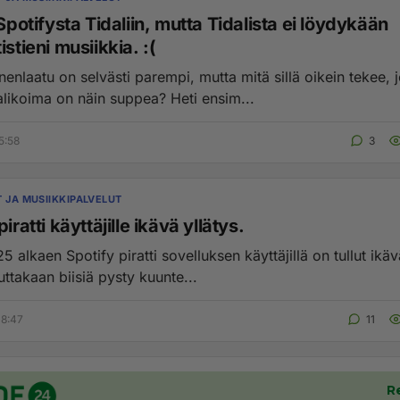
 Spotifysta Tidaliin, mutta Tidalista ei löydykään
istieni musiikkia. :(
nenlaatu on selvästi parempi, mutta mitä sillä oikein tekee, 
musiikkivalikoima on näin suppea? Heti ensim...
5:58
3
T JA MUSIIKKIPALVELUT
iratti käyttäjille ikävä yllätys.
 alkaen Spotify piratti sovelluksen käyttäjillä on tullut ikäv
uttakaan biisiä pysty kuunte...
08:47
11