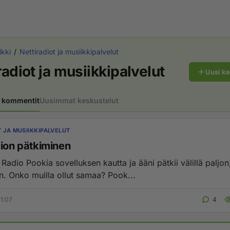
ikki
Nettiradiot ja musiikkipalvelut
radiot ja musiikkipalvelut
Uusi k
 kommentit
Uusimmat keskustelut
T JA MUSIIKKIPALVELUT
dion pätkiminen
Radio Pookia sovelluksen kautta ja ääni pätkii välillä paljon,
 Onko muilla ollut samaa? Pook...
1:07
4