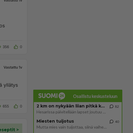
Vastattu 1v
jos
356
0
Vastattu 1v
ä yllätys
Osallistu keskusteluun
2 km on nykyään liian pitkä koulumatka
655
0
82
Hesarissa päivitellään lapset joutuu nyt kulkemaan 2 km kouluun jösses. Ruostefillarilla tuo matka menee vaikka miten äk
Miesten tuijotus
40
Mutta mies vain tuijottaa, siinä vaiheessa käännän itse pään pois. Mikä juttu? Yleensä jos joku tuijottaa tai katsoo, hä