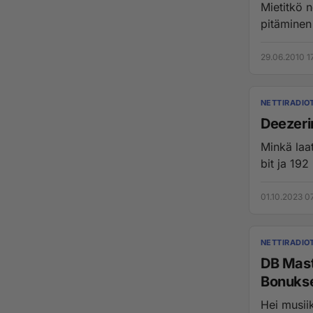
Mietitkö nettiradion
29.06.2010 1
NETTIRADIO
Deezeri
Minkä laat
bit ja 192
01.10.2023 0
NETTIRADIO
DB Mast
Bonukse
Hei musiikin ystävät! Olen DB Master