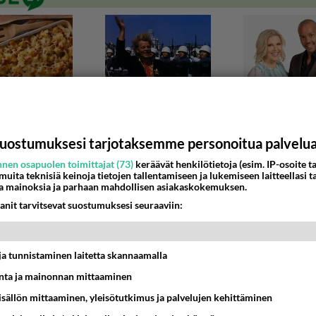
uostumuksesi tarjotaksemme personoitua palvelu
nen osapuolen toimittajat (73)
keräävät henkilötietoja (esim. IP-osoite ta
 muita teknisiä keinoja tietojen tallentamiseen ja lukemiseen laitteellasi t
a mainoksia ja parhaan mahdollisen asiakaskokemuksen.
T JA MUSIIKKIPALVELUT
anit tarvitsevat suostumuksesi seuraaviin:
istoisto pois?!?
otifyihin tuli päivityksen myötä satunnaistoisto eli se soitta
lla olevia biisejä satunnaisjärjest...
t ja tunnistaminen laitetta skannaamalla
ta ja mainonnan mittaaminen
0:34
11
sisällön mittaaminen, yleisötutkimus ja palvelujen kehittäminen