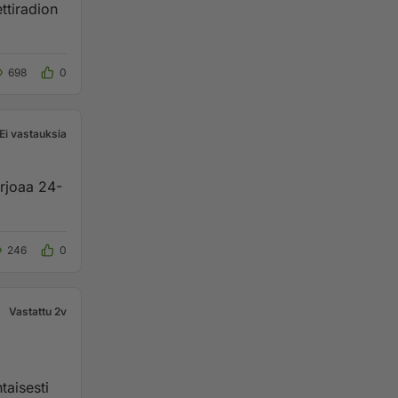
698
0
Ei vastauksia
arjoaa 24-
246
0
Vastattu 2v