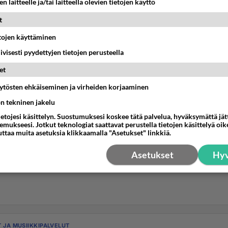
n laitteelle ja/tai laitteella olevien tietojen käyttö
t
etojen käyttäminen
iivisesti pyydettyjen tietojen perusteella
et
äytösten ehkäiseminen ja virheiden korjaaminen
ön tekninen jakelu
ietojesi käsittelyn. Suostumuksesi koskee tätä palvelua, hyväksymättä jä
mukseesi. Jotkut teknologiat saattavat perustella tietojen käsittelyä oike
uttaa muita asetuksia klikkaamalla "Asetukset" linkkiä.
Asetukset
Hyv
T JA MUSIIKKIPALVELUT