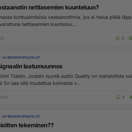
astaanotin nettiasemien kuunteluun?
ssa kohtuuhintaisia vastaanottimia, jos ei halua pitää läppä
varattuna nettiasemien kuunteluu...
:29
5
T JA MUSIIKKIPALVELUT
 signaalin laatumuunnos
ööni Tidalin. Jostain syystä audio Quality on mahdollista v
! En saa sitä muutettua kolmesta v...
6:53
3
T JA MUSIIKKIPALVELUT
dioitten tekeminen??