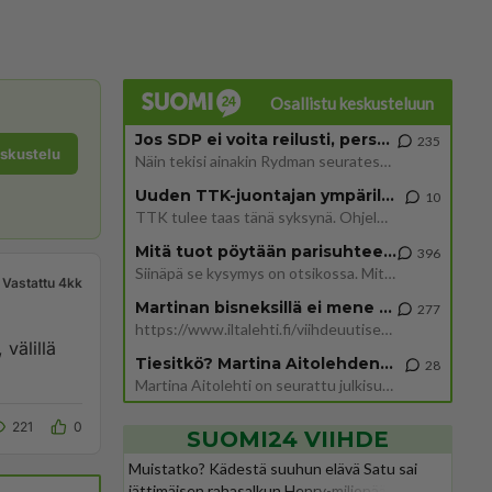
Osallistu keskusteluun
Jos SDP ei voita reilusti, persut kumoavat demokratian Suomesta
235
eskustelu
Näin tekisi ainakin Rydman seuratessaan idolinsa Trumpin mallia https://www.is.fi/politiikka/art-2000012187244.html
Uuden TTK-juontajan ympärillä epätietoisuus sakenee - Nyt MTV hämmentää soppaa
10
TTK tulee taas tänä syksynä. Ohjelman uudet tähtioppilaat julkistetaan torstaina 6. elokuuta klo 14 alkavassa lehdistö
Mitä tuot pöytään parisuhteessa?
396
Siinäpä se kysymys on otsikossa. Mitäpä siis tuot/toisit pöytään parisuhteessa? Oletko mies vai nainen? Koetko sen mitä
Vastattu 4kk
Martinan bisneksillä ei mene hyvin
277
https://www.iltalehti.fi/viihdeuutiset/a/c46da6ab-340f-4790-aaa7-0865eed2336 Yrityksen konkurssihakemus on tullut kärä
 välillä
Tiesitkö? Martina Aitolehden isäpuoli on tämä suosittu laulaja
28
Martina Aitolehti on seurattu julkisuuden henkilö. Lähipiiriin mahtuu muitakin tunnettuja henkilöitä. Tiesitkö, että Ma
221
0
SUOMI24 VIIHDE
Muistatko? Kädestä suuhun elävä Satu sai
jättimäisen rahasalkun Henry-miljonääriltä