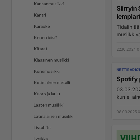
Kansanmusiikki
Siirryin
Kantri
lempiart
Karaoke
Tidalin ää
Kenen biisi?
Kitarat
22.10.2024 0
Klassinen musiikki
NETTIRADIO
Konemusiikki
Spotify p
Kotimainen metalli
03.03.2025
Kuoro ja laulu
kun ei ain
Lasten musiikki
08.03.2025 
Latinalainen musiikki
Listahitit
Lyriikka