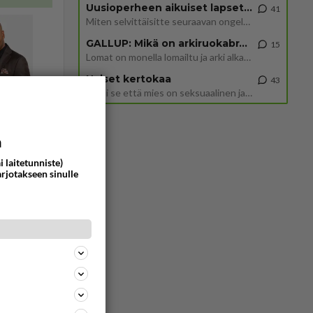
Uusioperheen aikuiset lapset tyhjentää jääkaapin käydessään
41
Miten selvittäisitte seuraavan ongelman, meillä on uusioperhe, minulla teini-ikäiset lapset ja puolisolla aikuiset, jotk
GALLUP: Mikä on arkiruokabravuurisi?
15
Lomat on monella lomailtu ja arki alkaa. Se voi tarkoittaa myös sitä, että grillailut on grillattu ja palataan arjen ruo
Naiset kertokaa
43
Miksi se että mies on seksuaalinen ja haluaa seksiä ja te olette hänen mielestänne haluttava on vastenmielistä? Mikä sii
a
i laitetunniste)
arjotakseen sinulle
Vastattu 1v
a
11158
0