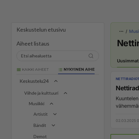
Keskustelun etusivu
Musi
Netti
Aiheet listaus
Uusimmat
KAIKKI AIHEET
NYKYINEN AIHE
NETTIRADIO
Keskustelu24
Nettira
Viihde ja kulttuuri
Kuuntelen 
Musiikki
vähemmän.
Artistit
02.03.2025 0
Bändit
Demot