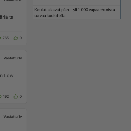
Koulut alkavat pian – yli 1 000 vapaaehtoista
turvaa kouluteitä
riä tai
765
0
Vastattu 1v
ain Low
192
0
Vastattu 1v