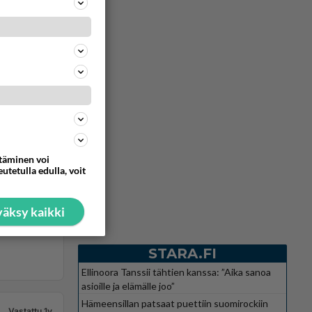
ttäminen voi
utetulla edulla, voit
äksy kaikki
STARA.FI
Ellinoora Tanssii tähtien kanssa: ”Aika sanoa
asioille ja elämälle joo”
Hämeensillan patsaat puettiin suomirockiin
Vastattu 1v