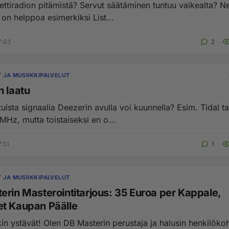
 pitämistä? Servut säätäminen tuntuu vaikealta? Nettiradion
pitäminen on helppoa esimerkiksi List...
7:03
2
T JA MUSIIKKIPALVELUT
n laatu
uista signaalia Deezerin avulla voi kuunnella? Esim. Tidal t
 MHz, mutta toistaiseksi en o...
7:51
1
T JA MUSIIKKIPALVELUT
erin Masterointitarjous: 35 Euroa per Kappale,
t Kaupan Päälle
in perustaja ja halusin henkilökohtaisesti