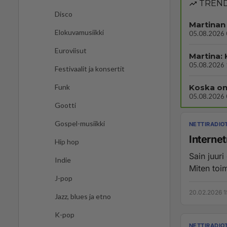
TREND
Disco
Martinan 
Elokuvamusiikki
05.08.2026 
Euroviisut
Martina:
05.08.2026 
Festivaalit ja konsertit
Koska on
Funk
05.08.2026 
Gootti
Gospel-musiikki
NETTIRADIO
Internet
Hip hop
Sain juur
Indie
Miten toim
J-pop
20.02.2026 1
Jazz, blues ja etno
K-pop
NETTIRADIO