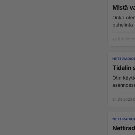
Mistä v
Onko olema
puhelinta 
25.11.2021 15
NETTIRADIO
Tidalin
Otin käytt
asennossa
24.09.2023 0
NETTIRADIO
Nettira