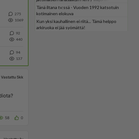
Tänä iltana tv:ssä - Vuoden 1992 katsotuin
kotimainen elokuva
275
1069
Kun yksi kauhallinen ei riitä... Tämä helppo
arkiruoka ei jää syömättä!
92
440
94
137
Vastattu 5kk
diota?
58
0