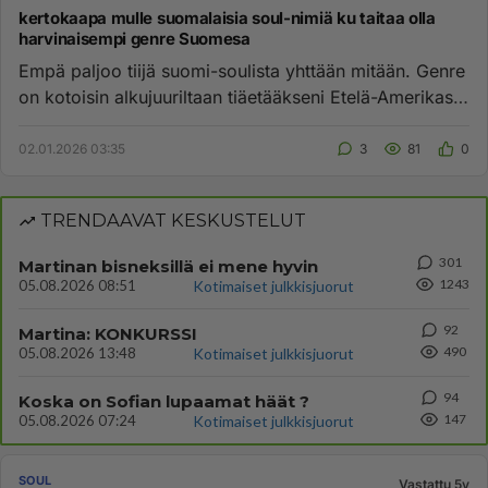
kertokaapa mulle suomalaisia soul-nimiä ku taitaa olla
harvinaisempi genre Suomesa
Empä paljoo tiijä suomi-soulista yhttään mitään. Genre
on kotoisin alkujuuriltaan tiäetääkseni Etelä-Amerikasta
ja ranta...
02.01.2026 03:35
3
81
0
TRENDAAVAT KESKUSTELUT
301
Martinan bisneksillä ei mene hyvin
1243
05.08.2026 08:51
Kotimaiset julkkisjuorut
92
Martina: KONKURSSI
490
05.08.2026 13:48
Kotimaiset julkkisjuorut
94
Koska on Sofian lupaamat häät ?
147
05.08.2026 07:24
Kotimaiset julkkisjuorut
SOUL
Vastattu 5v