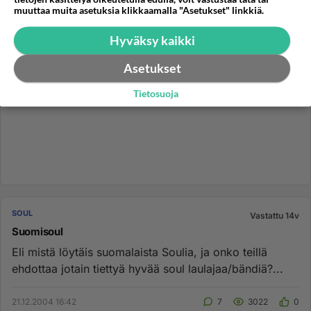
muuttaa muita asetuksia klikkaamalla "Asetukset" linkkiä.
Hyväksy kaikki
Asetukset
Tietosuoja
SOUL
Vastattu 14v
Suomisoul
Eli mistä löytäis suomalaista Soulia, ja onko teillä
ehdottaa jotain tiettyä hyvää soul laulajaa/bändiä?...
21.12.2004 16:42
7
3022
0