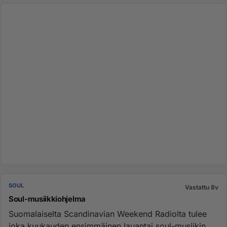
SOUL
Vastattu 8v
Soul-musiikkiohjelma
Suomalaiselta Scandinavian Weekend Radiolta tulee
joka kuukauden ensimmäinen lauantai soul-musiikin