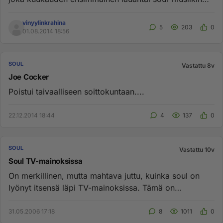
erikoisohjelma Soul,...
vinyylinkrahina
5
203
0
01.08.2014 18:56
SOUL
Vastattu 8v
Joe Cocker
Poistui taivaalliseen soittokuntaan....
22.12.2014 18:44
4
137
0
SOUL
Vastattu 10v
Soul TV-mainoksissa
On merkillinen, mutta mahtava juttu, kuinka soul on
lyönyt itsensä läpi TV-mainoksissa. Tämä on
yllättävää, sillä souli...
31.05.2006 17:18
8
1011
0