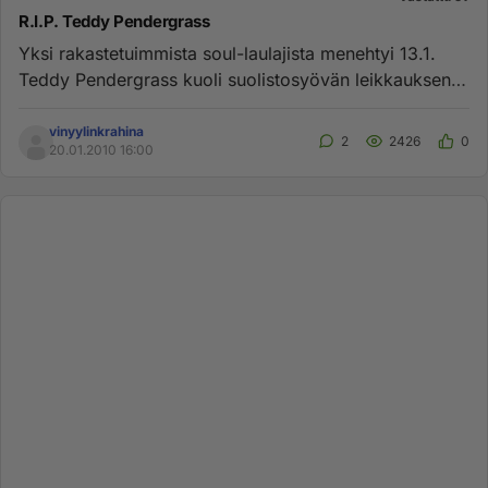
R.I.P. Teddy Pendergrass
Yksi rakastetuimmista soul-laulajista menehtyi 13.1.
Teddy Pendergrass kuoli suolistosyövän leikkauksen
jälkeisiin komp...
vinyylinkrahina
2
2426
0
20.01.2010 16:00