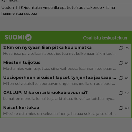
Uuden TTK-juontajan ympärillä epätietoisuus sakenee - Tämä
hämmentää soppaa
Osallistu keskusteluun
2 km on nykyään liian pitkä koulumatka
95
Hesarissa päivitellään lapset joutuu nyt kulkemaan 2 km kouluun jösses. Ruostefillarilla tuo matka menee vaikka miten äk
Miesten tuijotus
41
Mutta mies vain tuijottaa, siinä vaiheessa käännän itse pään pois. Mikä juttu? Yleensä jos joku tuijottaa tai katsoo, hä
Uusioperheen aikuiset lapset tyhjentää jääkaapin käydessään
41
Miten selvittäisitte seuraavan ongelman, meillä on uusioperhe, minulla teini-ikäiset lapset ja puolisolla aikuiset, jotk
GALLUP: Mikä on arkiruokabravuurisi?
17
Lomat on monella lomailtu ja arki alkaa. Se voi tarkoittaa myös sitä, että grillailut on grillattu ja palataan arjen ruo
Naiset kertokaa
43
Miksi se että mies on seksuaalinen ja haluaa seksiä ja te olette hänen mielestänne haluttava on vastenmielistä? Mikä sii