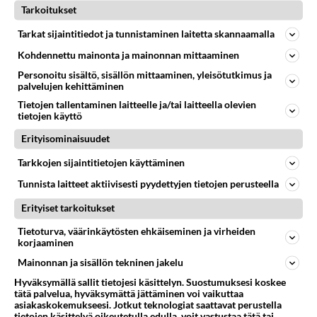
Tarkoitukset
SOUL
Vastattu 13v
Haluaisin perustaa bändin
Tarkat sijaintitiedot ja tunnistaminen laitetta skannaamalla
Ei sen soulia tartte välttämättä olla, konemusiikkiakin
Kohdennettu mainonta ja mainonnan mittaaminen
mietin, olen itse kaikkiruokainen, vaikutan
Personoitu sisältö, sisällön mittaaminen, yleisötutkimus ja
pohjanmaalla, Oulun ...
palvelujen kehittäminen
15.09.2012 16:42
1
130
0
Tietojen tallentaminen laitteelle ja/tai laitteella olevien
tietojen käyttö
Erityisominaisuudet
SOUL
Vastattu 14v
Tarkkojen sijaintitietojen käyttäminen
Konserttitulva
Tunnista laitteet aktiivisesti pyydettyjen tietojen perusteella
Keväällä on luvassa hyvä kattaus alan konsertteja:
Espoo, April Jazz 25.4. - 26.4. Patti Austin (ilmeisesti
Erityiset tarkoitukset
kuitenkin va...
Tietoturva, väärinkäytösten ehkäiseminen ja virheiden
vinyylinkrahina
korjaaminen
3
131
0
15.04.2012 11:41
Mainonnan ja sisällön tekninen jakelu
Hyväksymällä sallit tietojesi käsittelyn. Suostumuksesi koskee
tätä palvelua, hyväksymättä jättäminen voi vaikuttaa
asiakaskokemukseesi. Jotkut teknologiat saattavat perustella
tietojen käsittelyä oikeutetulla edulla, voit vastustaa tätä tai