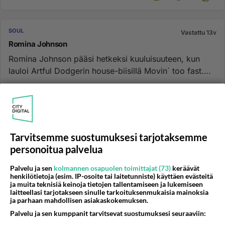
SOUL
Vastattu 13v
Romina Johnson
Romina Johnson pääsi hetkeksi kuuluisuuteen, kun
lauloi Artful Dodgerin house-biisillä Movin´ too fast.
Rominalla on upe...
vinyylinkrahina
3
1077
0
03.10.2008 14:45
Tarvitsemme suostumuksesi tarjotaksemme
SOUL
Vastattu 13v
personoitua palvelua
Tina Turner ja Niinistö
2 miljoonan euron kampanjalla Suomen presidentiksi
Palvelu ja sen
kolmannen osapuolen toimittajat (73)
keräävät
yrittänyt Sauli Niinistö panosti myös musiikkiin,
henkilötietoja (esim. IP-osoite tai laitetunniste) käyttäen evästeitä
ja muita teknisiä keinoja tietojen tallentamiseen ja lukemiseen
vaalitilaisuuksien ...
laitteellasi tarjotakseen sinulle tarkoituksenmukaisia mainoksia
ja parhaan mahdollisen asiakaskokemuksen.
04.02.2006 08:51
29
3104
0
Palvelu ja sen kumppanit tarvitsevat suostumuksesi seuraaviin: