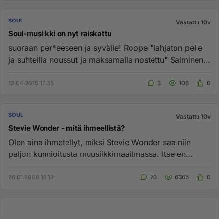
SOUL
Vastattu 10v
Soul-musiikki on nyt raiskattu
suoraan per*eeseen ja syvälle! Roope "lahjaton pelle
ja suhteilla noussut ja maksamalla nostettu" Salminen,
alias mongol...
12.04.2015 17:35
3
106
0
SOUL
Vastattu 10v
Stevie Wonder - mitä ihmeellistä?
Olen aina ihmetellyt, miksi Stevie Wonder saa niin
paljon kunnioitusta muusiikkimaailmassa. Itse en
henkilökohtaisesti p...
26.01.2006 13:12
73
6365
0