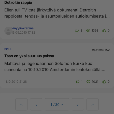
Detroitin rappio
Eilen tuli TV1:stä järkyttävä dokumentti Detroitin
rappiosta, tehdas- ja asuntoalueiden autioitumisesta ja
rapistumisest...
vinyylinkrahina
3
1398
0
13.09.2010 17:32
SOUL
Vastattu 15v
Taas on yksi suuruus poissa
Mahtava ja legendaarinen Solomon Burke kuoli
sunnuntaina 10.10.2010 Amsterdamin lentokentällä.
Hän oli 70 vuotias. http...
11.10.2010 21:28
1
1021
0
1
/
30