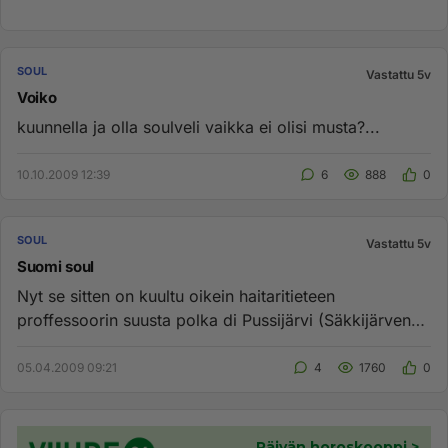
SOUL
Vastattu 5v
Voiko
kuunnella ja olla soulveli vaikka ei olisi musta?...
10.10.2009 12:39
6
888
0
SOUL
Vastattu 5v
Suomi soul
Nyt se sitten on kuultu oikein haitaritieteen
proffessoorin suusta polka di Pussijärvi (Säkkijärven
polkka) sekä strandi...
05.04.2009 09:21
4
1760
0