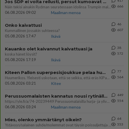
417
Jos SDP ei voita reilusti, persut kumoavat demokratian Suomesta
666
Näin tekisi ainakin Rydman seuratessaan idolinsa Trumpin mallia https://www.is.fi/politiikka/art-2000012187244.html
06.08.2026 09:02
Maailman menoa
46
Onko kaivattusi
607
Kummallinen jossakin suhteessa?
05.08.2026 17:47
Ikävä
38
Kauanko olet kaivannut kaivattuasi ja
572
koska hänet löysit?
05.08.2026 17:19
Ikävä
77
Kiteen Pallon superpesisjoukkue pelaa huumeiden vaikutuksen alaisena
564
Huumerikos. Yleisesti uskotaan, että se seikka, että eräs KiPan pelaaja kärähtää huumeista, on vain jäävuoren huippu. M
05.08.2026 03:21
Kitee
449
Perussuomalaisten kannatus nousi rytinällä Ylen tänään julkaisemassa tuoreimmassa gallup-kyselyssä.
554
https://yle.fi/a/74-20239449 Perussuomalaisilla hurja- ja ylivoimaisesti suurin nousu tässä uudessa Ylen gallupissa. Kyl
06.08.2026 03:24
Maailman menoa
64
Mies, olenko ymmärtänyt oikein?
553
Ystävyys/salainen suhde/molemmat ovat täysin poissuljettuja asioita? Nainen