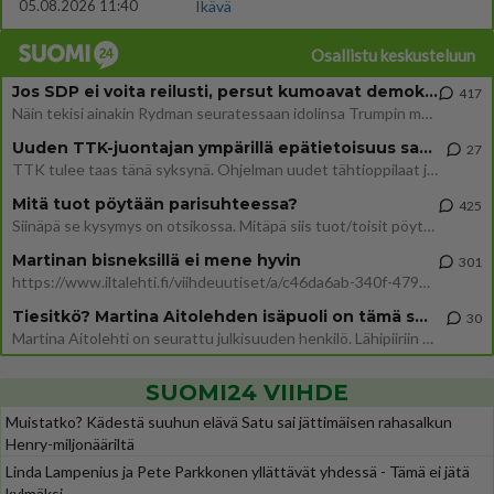
05.08.2026 11:40
Ikävä
Osallistu keskusteluun
Jos SDP ei voita reilusti, persut kumoavat demokratian Suomesta
417
Näin tekisi ainakin Rydman seuratessaan idolinsa Trumpin mallia https://www.is.fi/politiikka/art-2000012187244.html
Uuden TTK-juontajan ympärillä epätietoisuus sakenee - Nyt MTV hämmentää soppaa
27
TTK tulee taas tänä syksynä. Ohjelman uudet tähtioppilaat julkistetaan torstaina 6. elokuuta klo 14 alkavassa lehdistö
Mitä tuot pöytään parisuhteessa?
425
Siinäpä se kysymys on otsikossa. Mitäpä siis tuot/toisit pöytään parisuhteessa? Oletko mies vai nainen? Koetko sen mitä
Martinan bisneksillä ei mene hyvin
301
https://www.iltalehti.fi/viihdeuutiset/a/c46da6ab-340f-4790-aaa7-0865eed2336 Yrityksen konkurssihakemus on tullut kärä
Tiesitkö? Martina Aitolehden isäpuoli on tämä suosittu laulaja
30
Martina Aitolehti on seurattu julkisuuden henkilö. Lähipiiriin mahtuu muitakin tunnettuja henkilöitä. Tiesitkö, että Ma
SUOMI24 VIIHDE
Muistatko? Kädestä suuhun elävä Satu sai jättimäisen rahasalkun
Henry-miljonääriltä
Linda Lampenius ja Pete Parkkonen yllättävät yhdessä - Tämä ei jätä
kylmäksi...