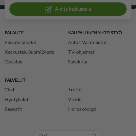
Aloita keskustelu
PALAUTE
KAUPALLINEN YHTEISTYÖ
Palautelomake
Auto1 Vaihtoautot
Keskustelu Suomi24:sta
TV-ohjelmat
Opastus
Sanakirja
PALVELUT
Chat
Treffit
Hyötylinkit
Viihde
Reseptit
Horoskooppi