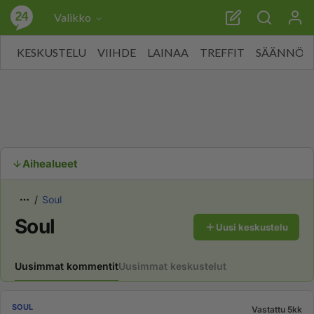
Valikko
KESKUSTELU
VIIHDE
LAINAA
TREFFIT
SÄÄNNÖT
Aihealueet
Soul
Soul
Uusi keskustelu
Uusimmat kommentit
Uusimmat keskustelut
SOUL
Vastattu 5kk