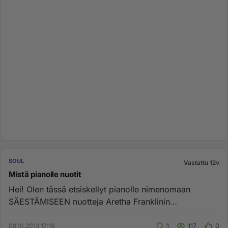
SOUL
Vastattu 12v
Mistä pianolle nuotit
Hei! Olen tässä etsiskellyt pianolle nimenomaan
SÄESTÄMISEEN nuotteja Aretha Franklinin
kappaleeseen Think. Osaisiko jo...
08.10.2013 17:19
1
117
0