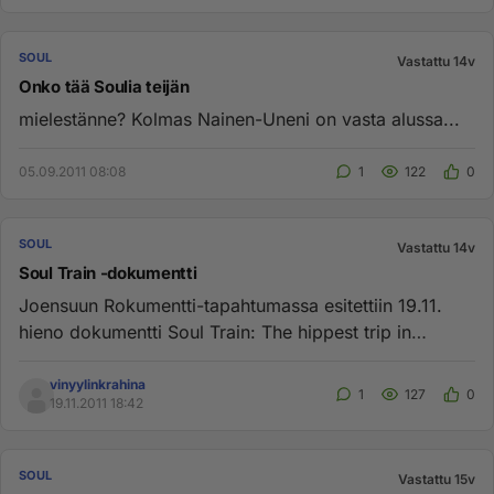
SOUL
Vastattu 14v
Onko tää Soulia teijän
mielestänne? Kolmas Nainen-Uneni on vasta alussa...
05.09.2011 08:08
1
122
0
SOUL
Vastattu 14v
Soul Train -dokumentti
Joensuun Rokumentti-tapahtumassa esitettiin 19.11.
hieno dokumentti Soul Train: The hippest trip in
America. 63 minuutis...
vinyylinkrahina
1
127
0
19.11.2011 18:42
SOUL
Vastattu 15v