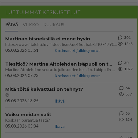
LUETUIMMAT KESKUSTELUT
PÄIVÄ
VIIKKO
KUUKAUSI
301
Martinan bisneksillä ei mene hyvin
1243
https://www.iltalehti.fi/viihdeuutiset/a/c46da6ab-340f-4790-aaa7-0865eed2336 Yrityksen konkurssihakemus on tullut kärä
05.08.2026 05:51
Kotimaiset julkkisjuorut
30
Tiesitkö? Martina Aitolehden isäpuoli on tämä suosittu laulaja
1027
Martina Aitolehti on seurattu julkisuuden henkilö. Lähipiiriin mahtuu muitakin tunnettuja henkilöitä. Tiesitkö, että Ma
05.08.2026 07:23
Kotimaiset julkkisjuorut
64
Mitä töitä kaivattusi on tehnyt?
857
😅
05.08.2026 13:25
Ikävä
68
Voiko meidän välit
824
Koskaan parantua tästä?
05.08.2026 05:34
Ikävä