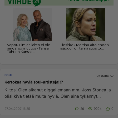
SOUL
Vastattu 5v
Kertokaa hyviä soul-artisteja!!?
Kiitos! Olen alkanut diggailemaan mm. Joss Stonea ja
olisi kiva tietää muita hyviä. Olen aina tykännyt
soulista, mutta e...
27.04.2007 16:35
29
9204
0