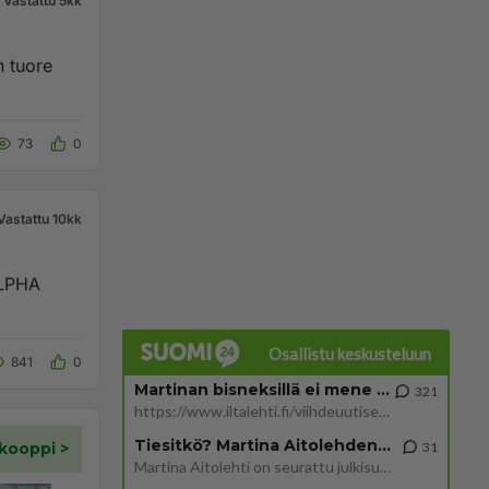
Vastattu 5kk
n tuore
73
0
Vastattu 10kk
OLPHA
Osallistu keskusteluun
841
0
Martinan bisneksillä ei mene hyvin
321
https://www.iltalehti.fi/viihdeuutiset/a/c46da6ab-340f-4790-aaa7-0865eed2336 Yrityksen konkurssihakemus on tullut kärä
Tiesitkö? Martina Aitolehden isäpuoli on tämä suosittu laulaja
31
Martina Aitolehti on seurattu julkisuuden henkilö. Lähipiiriin mahtuu muitakin tunnettuja henkilöitä. Tiesitkö, että Ma