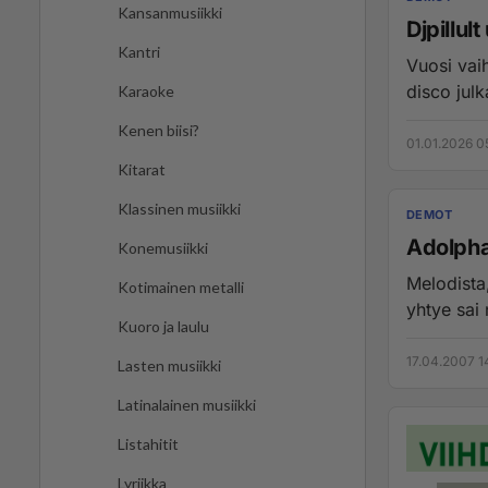
Kansanmusiikki
Djpillul
Kantri
Vuosi vaih
disco jul
Karaoke
Kenen biisi?
01.01.2026 0
Kitarat
Klassinen musiikki
DEMOT
Adolpha
Konemusiikki
Melodista
Kotimainen metalli
yhtye sai
Kuoro ja laulu
17.04.2007 1
Lasten musiikki
Latinalainen musiikki
Listahitit
Lyriikka