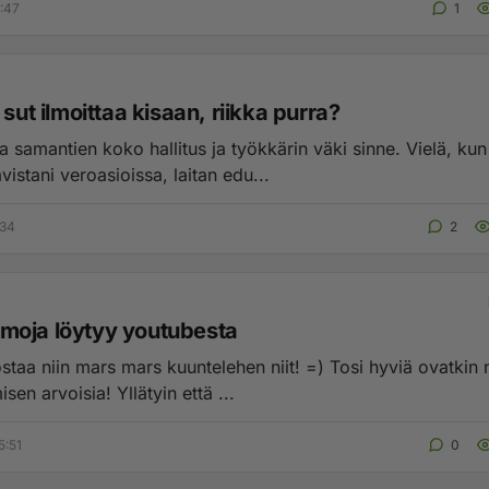
3:47
1
 sut ilmoittaa kisaan, riikka purra?
 samantien koko hallitus ja työkkärin väki sinne. Vielä, kun
istani veroasioissa, laitan edu...
:34
2
oja löytyy youtubesta
niin mars mars kuuntelehen niit! =) Tosi hyviä ovatkin nimittäin.
sen arvoisia! Yllätyin että ...
5:51
0