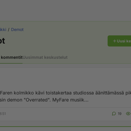
ikki
Demot
t
Uusi k
 kommentit
Uusimmat keskustelut
Faren kolmikko kävi toistakertaa studiossa äänittämässä pi
sin demon "Overrated". MyFare musiik...
8:51
19