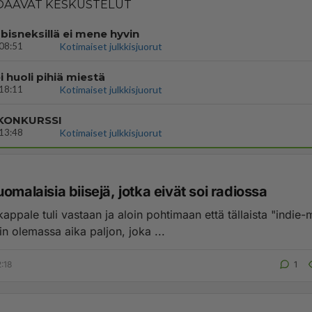
AAVAT KESKUSTELUT
bisneksillä ei mene hyvin
08:51
Kotimaiset julkkisjuorut
i huoli pihiä miestä
18:11
Kotimaiset julkkisjuorut
 KONKURSSI
13:48
Kotimaiset julkkisjuorut
omalaisia biisejä, jotka eivät soi radiossa
kappale tuli vastaan ja aloin pohtimaan että tällaista "indie
n olemassa aika paljon, joka ...
:18
1