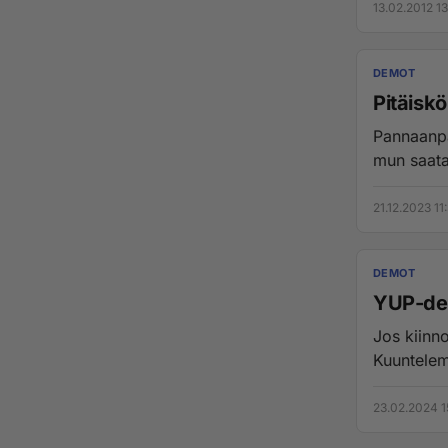
13.02.2012 1
DEMOT
Pitäiskö
Pannaanpa
mun saatav
21.12.2023 11
DEMOT
YUP-dem
Jos kiinnostaa 
Kuuntelemi
23.02.2024 1