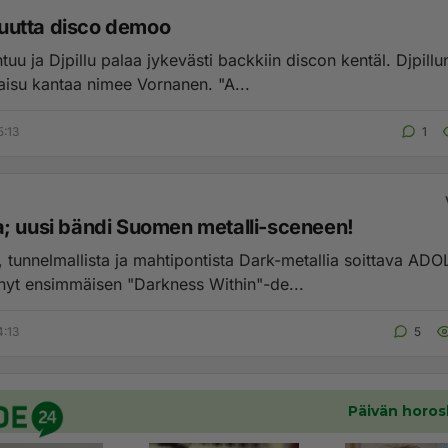
t uutta disco demoo
tuu ja Djpillu palaa jykevästi backkiin discon kentäl. Djpillu
kaisu kantaa nimee Vornanen. "A...
5:13
1
; uusi bändi Suomen metalli-sceneen!
, tunnelmallista ja mahtipontista Dark-metallia soittava AD
 nyt ensimmäisen "Darkness Within"-de...
4:13
5