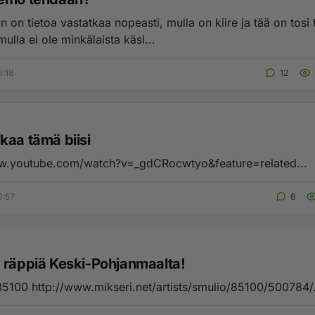
n on tietoa vastatkaa nopeasti, mulla on kiire ja tää on tosi 
mulla ei ole minkälaista käsi...
0:18
12
kaa tämä biisi
ww.youtube.com/watch?v=_gdCRocwtyo&feature=related...
0:57
6
 räppiä Keski-Pohjanmaalta!
Smulio - 85100 http://www.mikseri.net/artists/smulio/85100/500784/.