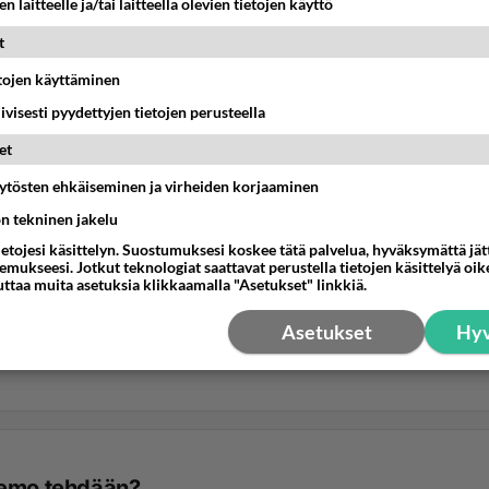
n laitteelle ja/tai laitteella olevien tietojen käyttö
t
etojen käyttäminen
iivisesti pyydettyjen tietojen perusteella
et
äytösten ehkäiseminen ja virheiden korjaaminen
ön tekninen jakelu
ietojesi käsittelyn. Suostumuksesi koskee tätä palvelua, hyväksymättä jä
mukseesi. Jotkut teknologiat saattavat perustella tietojen käsittelyä oike
uttaa muita asetuksia klikkaamalla "Asetukset" linkkiä.
Asetukset
Hyv
emo tehdään?