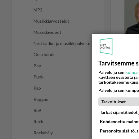
MP3
Musiikkiarvostelut
Musiikkivideot
Nettiradiot ja musiikkipalvelut
Oma bändi
Tarvitsemme s
Pop
Palvelu ja sen
kolman
Punk
käyttäen evästeitä ja
DEMOT
tarkoituksenmukaisi
Mistä hy
Rap
Palvelu ja sen kumpp
Nyt olis 
Reggae
Tarkoitukset
RnB
Tarkat sijaintitiedo
28.04.2013 2
Rock
Kohdennettu mainon
Personoitu sisältö, 
Rockabilly