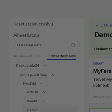
Keskustelun etusivu
Musi
Demo
Aiheet listaus
Uusimmat
KAIKKI AIHEET
NYKYINEN AIHE
DEMOT
Keskustelu24
MyFare
Viihde ja kulttuuri
Terve! My
Musiikki
kolmenbii
Artistit
08.07.2009 1
Bändit
Demot