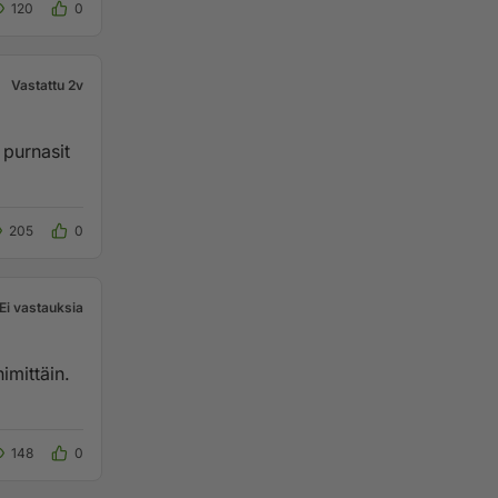
120
0
Vastattu 2v
 purnasit
205
0
Ei vastauksia
148
0