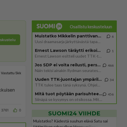
Osallistu keskusteluun
Muistatko Mikkelin panttivankidraaman?
6
eskustelu
Uusi draamasarja järkyttävästä tapauksesta on tulossa. Tositapahtumiin perustuva sarja ammentaa vuoden 1986 Mikkelin pan
Ernest Lawson täräytti erikoisen heiton TTK-lehdistötilaisuudessa: " Onko tässä tarkoituksena...?"
1
Ernest Lawson esitteli uudet TTK-tähtioppilaat ja opettajat torstaina 6.8. lehdistölle. Tulevalla kaudella on yksi hausk
Jos SDP ei voita reilusti, persut kumoavat demokratian Suomesta
466
Näin tekisi ainakin Rydman seuratessaan idolinsa Trumpin mallia https://www.is.fi/politiikka/art-2000012187244.html
Vastattu 5kk
Uuden TTK-juontajan ympärillä epätietoisuus sakenee - Nyt MTV hämmentää soppaa
34
TTK tulee taas tänä syksynä. Ohjelman uudet tähtioppilaat julkistetaan torstaina 6. elokuuta klo 14 alkavassa lehdistö
kkuisen
Mitä tuot pöytään parisuhteessa?
456
Siinäpä se kysymys on otsikossa. Mitäpä siis tuot/toisit pöytään parisuhteessa? Oletko mies vai nainen? Koetko sen mitä
3761
0
SUOMI24 VIIHDE
Muistatko? Kädestä suuhun elävä Satu sai
jättimäisen rahasalkun Henry-miljonääriltä