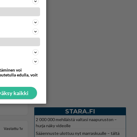
ttäminen voi
utetulla edulla, voit
äksy kaikki
STARA.FI
2 000 000 mehiläistä valtasi naapuruston –
hurja näky videolle
Vastattu 1v
Sääennuste ulottuu nyt marraskuulle – tältä