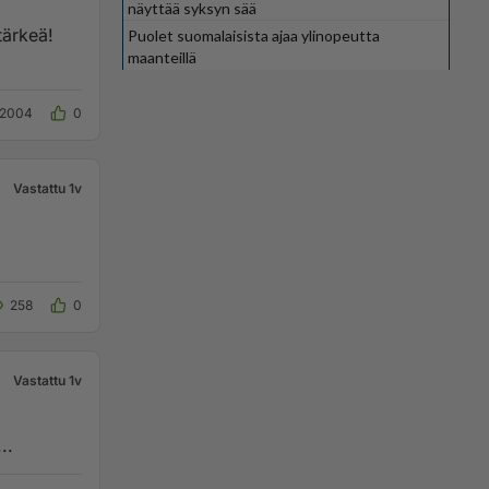
näyttää syksyn sää
tärkeä!
Puolet suomalaisista ajaa ylinopeutta
maanteillä
2004
0
Vastattu 1v
258
0
Vastattu 1v
..