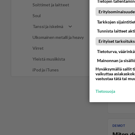
Tietojen tallentamine
Soittimet ja laitteet
Erityisominaisuude
Soul
Tarkkojen sijaintiti
Tanssi ja iskelmä
Tunnista laitteet akt
Ulkomainen metalli ja heavy
Erityiset tarkoituks
Virret
Tietoturva, väärink
Yleistä musiikista
Mainonnan ja sisäll
Hyväksymällä sallit t
iPod ja iTunes
vaikuttaa asiakaskoke
vastustaa tätä tai mu
Tietosuoja
DEMOT
Miten d