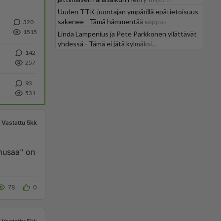
Uuden TTK-juontajan ympärillä epätietoisuus
sakenee - Tämä hämmentää soppaa
320
1515
Linda Lampenius ja Pete Parkkonen yllättävät
yhdessä - Tämä ei jätä kylmäksi...
142
257
93
531
Vastattu 5kk
-musaa" on
78
0