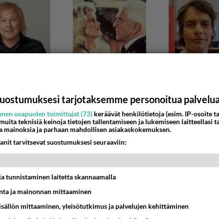
uostumuksesi tarjotaksemme personoitua palvelu
nen osapuolen toimittajat (73)
keräävät henkilötietoja (esim. IP-osoite ta
 muita teknisiä keinoja tietojen tallentamiseen ja lukemiseen laitteellasi t
a mainoksia ja parhaan mahdollisen asiakaskokemuksen.
vä ja luotettava äänitysstudio?
anit tarvitsevat suostumuksesi seuraaviin:
hakusessa etelä/keski-Suomessa hyvää ja luotettavaa äänitys
Onko heittää kehiin nimiä ja arvioita? ...
t ja tunnistaminen laitetta skannaamalla
0:13
10
ta ja mainonnan mittaaminen
sisällön mittaaminen, yleisötutkimus ja palvelujen kehittäminen