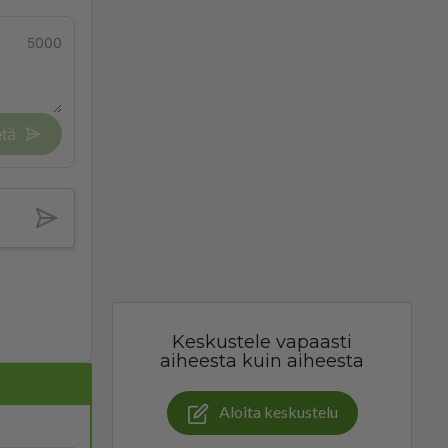
5000
tä
Keskustele vapaasti
aiheesta kuin aiheesta
Aloita keskustelu