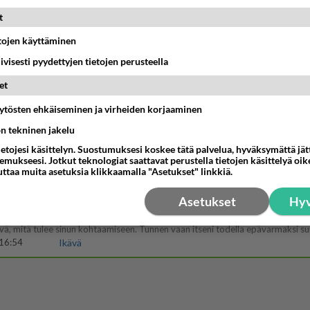
jossakin suhteessa?
17:47
Ikävä
t
etojen käyttäminen
iivisesti pyydettyjen tietojen perusteella
03:21
Kitee
et
enko ymmärtänyt oikein?
äytösten ehkäiseminen ja virheiden korjaaminen
ainen suhde/molemmat ovat täysin poissuljettuja asioita? Nainen
11:40
Ikävä
ön tekninen jakelu
ietojesi käsittelyn. Suostumuksesi koskee tätä palvelua, hyväksymättä jä
Perussuomalaisten kannatus nousi rytinäll
mukseesi. Jotkut teknologiat saattavat perustella tietojen käsittelyä oike
uttaa muita asetuksia klikkaamalla "Asetukset" linkkiä.
03:24
Maailman menoa
Asetukset
Hyv
 arkuuteni
16:54
Ikävä