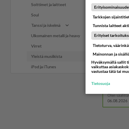
Kummallinen 
Soittimet ja laitteet
05.08.2026 
Erityisominaisuude
Soul
Tarkkojen sijaintiti
Tanssi ja iskelmä
Tunnista laitteet akt
05.08.2026 
Erityiset tarkoituks
Ulkomainen metalli ja heavy
Mies, ol
Tietoturva, väärink
Virret
Ystävyys/sal
05.08.2026 
Mainonnan ja sisäll
Yleistä musiikista
Hyväksymällä sallit t
vaikuttaa asiakaskoke
iPod ja iTunes
vastustaa tätä tai mu
06.08.2026 
Tietosuoja
Anteeksi
06.08.2026 