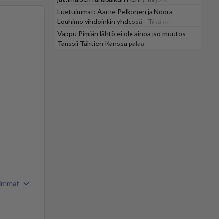
Luetuimmat: Aarne Pelkonen ja Noora
Louhimo vihdoinkin yhdessä - Tätä moni jo
odotti
Vappu Pimiän lähtö ei ole ainoa iso muutos -
Tanssii Tähtien Kanssa palaa
immat