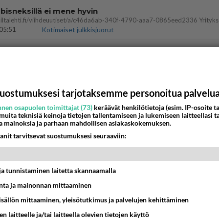
bisneksillä ei mene hyvin
05:51
Kotimaiset julkkisjuorut
 Martina Aitolehden isäpuoli on tämä suosittu laulaja
07:23
Kotimaiset julkkisjuorut
ei voita reilusti, persut kumoavat demokratian Suomes
uostumuksesi tarjotaksemme personoitua palvelu
nen osapuolen toimittajat (73)
keräävät henkilötietoja (esim. IP-osoite ta
09:02
Maailman menoa
 muita teknisiä keinoja tietojen tallentamiseen ja lukemiseen laitteellasi t
a mainoksia ja parhaan mahdollisen asiakaskokemuksen.
ä kaivattusi on tehnyt?
anit tarvitsevat suostumuksesi seuraaviin:
13:25
Ikävä
t ja tunnistaminen laitetta skannaamalla
dän välit
antua tästä?
ta ja mainonnan mittaaminen
05:34
Ikävä
sisällön mittaaminen, yleisötutkimus ja palvelujen kehittäminen
vattusi
n laitteelle ja/tai laitteella olevien tietojen käyttö