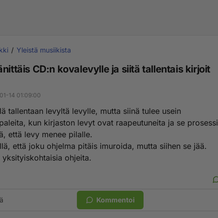
kki
Yleistä musiikista
nittäis CD:n kovalevylle ja siitä tallentais kirjoit
01-14 01:09:00
ä tallentaan levyltä levylle, mutta siinä tulee usein
leita, kun kirjaston levyt ovat raapeutuneita ja se prosess
ä, että levy menee pilalle.
lä, että joku ohjelma pitäis imuroida, mutta siihen se jää.
n yksityiskohtaisia ohjeita.
ä
Kommentoi