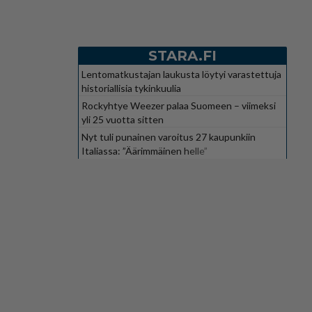
STARA.FI
Lentomatkustajan laukusta löytyi varastettuja
historiallisia tykinkuulia
Rockyhtye Weezer palaa Suomeen – viimeksi
yli 25 vuotta sitten
Nyt tuli punainen varoitus 27 kaupunkiin
Italiassa: ”Äärimmäinen helle”