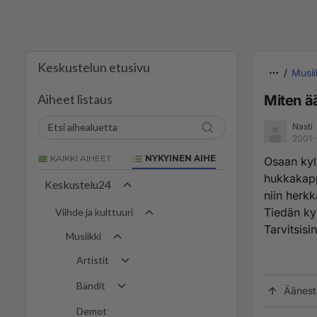
Keskustelun etusivu
Musii
Aiheet listaus
Miten ää
Nasti
2001-
KAIKKI AIHEET
NYKYINEN AIHE
Osaan kyll
hukkakappa
Keskustelu24
niin herkk
Tiedän kyl
Viihde ja kulttuuri
Tarvitsisi
Musiikki
Artistit
Bändit
Äänest
Demot