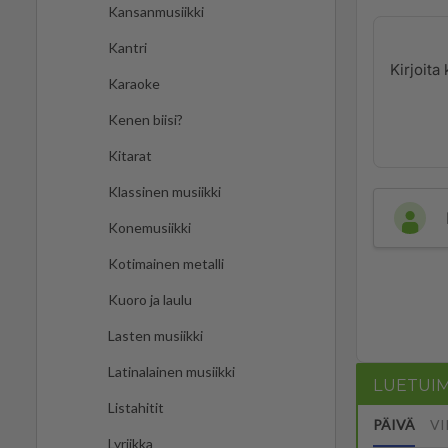
Kansanmusiikki
Kantri
Karaoke
Kenen biisi?
Kitarat
Klassinen musiikki
Konemusiikki
Kotimainen metalli
Kuoro ja laulu
Lasten musiikki
Latinalainen musiikki
LUETUI
Listahitit
PÄIVÄ
VI
Lyriikka