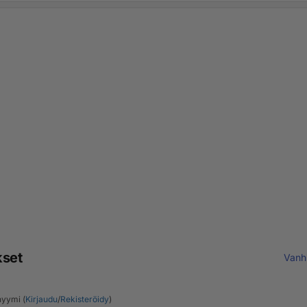
kset
Vanh
yymi (
Kirjaudu
/
Rekisteröidy
)