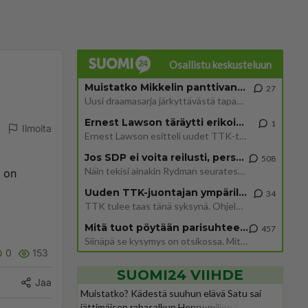
Osallistu keskusteluun
Muistatko Mikkelin panttivankidraaman?
27
Uusi draamasarja järkyttävästä tapauksesta on tulossa. Tositapahtumiin perustuva sarja ammentaa vuoden 1986 Mikkelin pan
Ernest Lawson täräytti erikoisen heiton TTK-lehdistötilaisuudessa: " Onko tässä tarkoituksena...?"
1
Ilmoita
Ernest Lawson esitteli uudet TTK-tähtioppilaat ja opettajat torstaina 6.8. lehdistölle. Tulevalla kaudella on yksi hausk
Jos SDP ei voita reilusti, persut kumoavat demokratian Suomesta
508
Näin tekisi ainakin Rydman seuratessaan idolinsa Trumpin mallia https://www.is.fi/politiikka/art-2000012187244.html
i on
Uuden TTK-juontajan ympärillä epätietoisuus sakenee - Nyt MTV hämmentää soppaa
34
TTK tulee taas tänä syksynä. Ohjelman uudet tähtioppilaat julkistetaan torstaina 6. elokuuta klo 14 alkavassa lehdistö
Mitä tuot pöytään parisuhteessa?
457
Siinäpä se kysymys on otsikossa. Mitäpä siis tuot/toisit pöytään parisuhteessa? Oletko mies vai nainen? Koetko sen mitä
0
153
SUOMI24 VIIHDE
Jaa
Muistatko? Kädestä suuhun elävä Satu sai
jättimäisen rahasalkun Henry-miljonääriltä