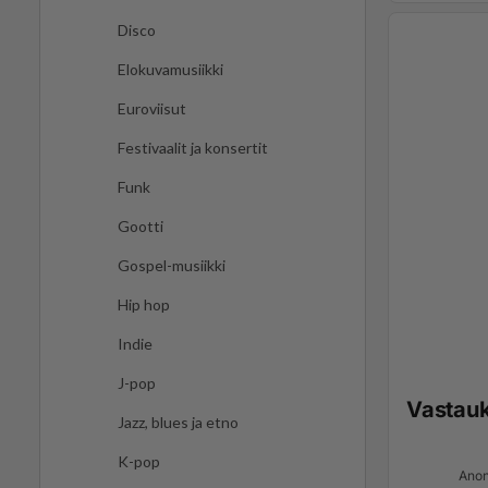
Disco
Elokuvamusiikki
Euroviisut
Festivaalit ja konsertit
Funk
Gootti
Gospel-musiikki
Hip hop
Indie
J-pop
Vastau
Jazz, blues ja etno
K-pop
Anon