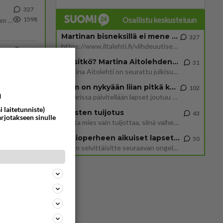
327
Osallistu keskusteluun
1598
https://www.iltalehti.fi/viihdeuutiset/a/c46da6ab-340f-4790-aaa7-0865eed2336 Yrityksen konkurssihakemus on tullut kärä
Martinan bisneksillä ei mene hyvin
327
https://www.iltalehti.fi/viihdeuutiset/a/c46da6ab-340f-4790-aaa7-0865eed2336 Yrityksen konkurssihakemus on tullut kärä
31
1299
Tiesitkö? Martina Aitolehden isäpuoli on tämä suosittu laulaja
Martina Aitolehti on seurattu julkisuuden henkilö. Lähipiiriin mahtuu muitakin tunnettuja henkilöitä. Tiesitkö, että Ma
31
Martina Aitolehti on seurattu julkisuuden henkilö. Lähipiiriin mahtuu muitakin tunnettuja henkilöitä. Tiesitkö, että Ma
2 km on nykyään liian pitkä koulumatka
102
507
ta
a
Hesarissa päivitellään lapset joutuu nyt kulkemaan 2 km kouluun jösses. Ruostefillarilla tuo matka menee vaikka miten äk
1247
Näin tekisi ainakin Rydman seuratessaan idolinsa Trumpin mallia https://www.is.fi/politiikka/art-2000012187244.html
i laitetunniste)
Miesten tuijotus
43
arjotakseen sinulle
Mutta mies vain tuijottaa, siinä vaiheessa käännän itse pään pois. Mikä juttu? Yleensä jos joku tuijottaa tai katsoo, hä
65
Uusioperheen aikuiset lapset tyhjentää jääkaapin käydessään
50
1021
Miten selvittäisitte seuraavan ongelman, meillä on uusioperhe, minulla teini-ikäiset lapset ja puolisolla aikuiset, jotk
74
980
53