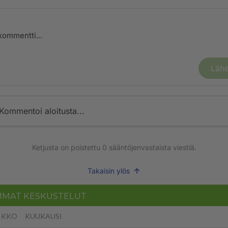
Lähe
Kommentoi aloitusta...
Ketjusta on poistettu
0
sääntöjenvastaista viestiä.
Takaisin ylös
MMAT KESKUSTELUT
IKKO
KUUKAUSI