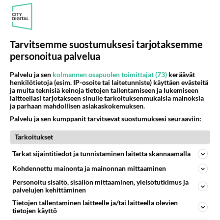
709
Poliisi yritti murhata mopopojan
1733
Nyt menee kissalan poikien touhu liian pitkälle! https://www.is.fi/kotimaa/art-2000012193221.html Karu video mopomiiti
08.08.2026 21:05
Maailman menoa
Tarvitsemme suostumuksesi tarjotaksemme
personoitua palvelua
272
Mopomiitti!
898
Menikös öoliisilta yli tuo mppedinkans kisaaminen tais olla melkoinen riski vahigoittaa tarpeettomasti jopa kuolla tuoss
Palvelu ja sen
kolmannen osapuolen toimittajat (73)
keräävät
08.08.2026 18:32
Tuusula
henkilötietoja (esim. IP-osoite tai laitetunniste) käyttäen evästeitä
ja muita teknisiä keinoja tietojen tallentamiseen ja lukemiseen
laitteellasi tarjotakseen sinulle tarkoituksenmukaisia mainoksia
67
Ei se nainen edes oo
ja parhaan mahdollisen asiakaskokemuksen.
857
mitenkään nätti 🤣🤣🤣🤣🤣
Palvelu ja sen kumppanit tarvitsevat suostumuksesi seuraaviin:
08.08.2026 19:19
Ikävä
Tarkoitukset
108
Poliisi kiilasi mopoilijan
661
Ylellä leviää video jossa poliisi pysäyttää rajusti kiilamalla mopo pojan. Toivottavasti poliisi ottaa tuosta mallia myö
Tarkat sijaintitiedot ja tunnistaminen laitetta skannaamalla
08.08.2026 19:55
Kiuruvesi
Kohdennettu mainonta ja mainonnan mittaaminen
32
Vetovoima
Personoitu sisältö, sisällön mittaaminen, yleisötutkimus ja
palvelujen kehittäminen
581
Onko välillänne suuri vetovoima ja miten se ilmenee? Onko siitä haittaa?
08.08.2026 14:24
Ikävä
Tietojen tallentaminen laitteelle ja/tai laitteella olevien
tietojen käyttö