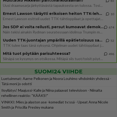
Muistatko Mikkelin panttivankidraaman?
85
Uusi draamasarja järkyttävästä tapauksesta on tulossa. Tositapahtumiin perustuva sarja ammentaa vuoden 1986 Mikkelin pan
Ernest Lawson täräytti erikoisen heiton TTK-lehdistötilaisuudessa: " Onko tässä tarkoituksena...?"
10
Ernest Lawson esitteli uudet TTK-tähtioppilaat ja opettajat torstaina 6.8. lehdistölle. Tulevalla kaudella on yksi hausk
Jos SDP ei voita reilusti, persut kumoavat demokratian Suomesta
674
Näin tekisi ainakin Rydman seuratessaan idolinsa Trumpin mallia https://www.is.fi/politiikka/art-2000012187244.html
Uuden TTK-juontajan ympärillä epätietoisuus sakenee - Nyt MTV hämmentää soppaa
52
TTK tulee taas tänä syksynä. Ohjelman uudet tähtioppilaat julkistetaan torstaina 6. elokuuta klo 14 alkavassa lehdistö
Mitä tuot pöytään parisuhteessa?
496
Siinäpä se kysymys on otsikossa. Mitäpä siis tuot/toisit pöytään parisuhteessa? Oletko mies vai nainen? Koetko sen mitä
SUOMI24 VIIHDE
Luetuimmat: Aarne Pelkonen ja Noora Louhimo vihdoinkin yhdessä -
Tätä moni jo odotti
Iloyllätys! Maajussi-Kalle ja Niina palaavat televisioon - Niinalta
rehellinen reaktio: "KÄÄKS!"
VINKKI: Mies ja alaston ase -komediat tv:ssä - Upeat Anna Nicole
Smith ja Priscilla Presley mukana