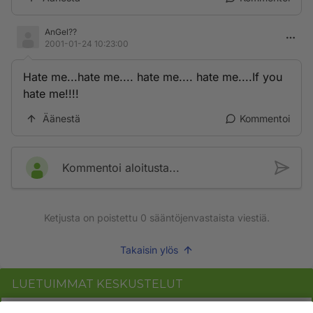
AnGel??
2001-01-24 10:23:00
Hate me...hate me.... hate me.... hate me....If you
hate me!!!!
Äänestä
Kommentoi
Kommentoi aloitusta...
Ketjusta on poistettu
0
sääntöjenvastaista viestiä.
Takaisin ylös
LUETUIMMAT KESKUSTELUT
PÄIVÄ
VIIKKO
KUUKAUSI