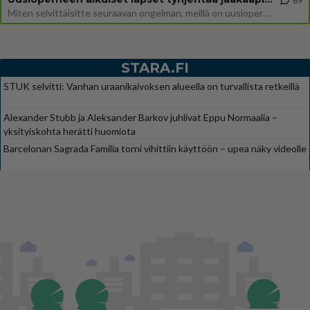
69
Miten selvittäisitte seuraavan ongelman, meillä on uusioperhe, minulla teini-ikäiset lapset ja puolisolla aikuiset, jotk
STARA.FI
STUK selvitti: Vanhan uraanikaivoksen alueella on turvallista retkeillä
Alexander Stubb ja Aleksander Barkov juhlivat Eppu Normaalia –
yksityiskohta herätti huomiota
Barcelonan Sagrada Familia torni vihittiin käyttöön – upea näky videolle