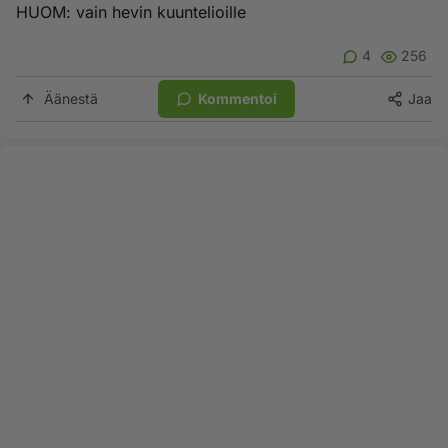
HUOM: vain hevin kuuntelioille
4
256
Äänestä
Kommentoi
Jaa