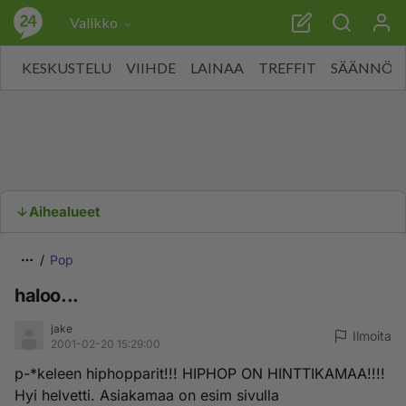
Valikko
KESKUSTELU
VIIHDE
LAINAA
TREFFIT
SÄÄNNÖT
Aihealueet
Pop
haloo...
jake
Ilmoita
2001-02-20 15:29:00
p-*keleen hiphopparit!!! HIPHOP ON HINTTIKAMAA!!!!
Hyi helvetti. Asiakamaa on esim sivulla