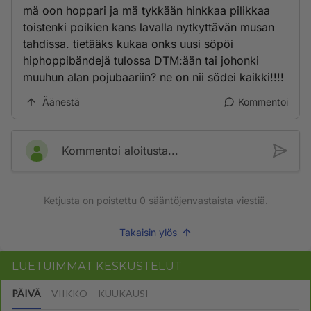
mä oon hoppari ja mä tykkään hinkkaa pilikkaa
toistenki poikien kans lavalla nytkyttävän musan
tahdissa. tietääks kukaa onks uusi söpöi
hiphoppibändejä tulossa DTM:ään tai johonki
muuhun alan pojubaariin? ne on nii södei kaikki!!!!
Äänestä
Kommentoi
Kommentoi aloitusta...
Ketjusta on poistettu
0
sääntöjenvastaista viestiä.
Takaisin ylös
LUETUIMMAT KESKUSTELUT
PÄIVÄ
VIIKKO
KUUKAUSI