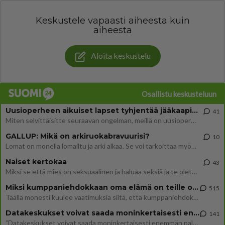
Keskustele vapaasti aiheesta kuin
aiheesta
Aloita keskustelu
Osallistu keskusteluun
Uusioperheen aikuiset lapset tyhjentää jääkaapin käydessään
41
Miten selvittäisitte seuraavan ongelman, meillä on uusioperhe, minulla teini-ikäiset lapset ja puolisolla aikuiset, jotk
GALLUP: Mikä on arkiruokabravuurisi?
10
Lomat on monella lomailtu ja arki alkaa. Se voi tarkoittaa myös sitä, että grillailut on grillattu ja palataan arjen ruo
Naiset kertokaa
43
Miksi se että mies on seksuaalinen ja haluaa seksiä ja te olette hänen mielestänne haluttava on vastenmielistä? Mikä sii
Miksi kumppaniehdokkaan oma elämä on teille ongelma?
515
Täällä monesti kuulee vaatimuksia siitä, että kumppaniehdokkaalla ei saisi olla lemmikkejä, lapsia, kavereita, eksiä, su
Datakeskukset voivat saada moninkertaisesti enemmän palautuksia kuin mitä ne maksavat veroja
141
”Datakeskukset voivat saada moninkertaisesti enemmän palautuksia kuin mitä ne maksavat veroja”, sanoo professori Jussi K