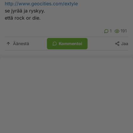
http://www.geocities.com/extyle
se jyrää ja ryskyy.
että rock or die.
1
191
Äänestä
Kommentoi
Jaa