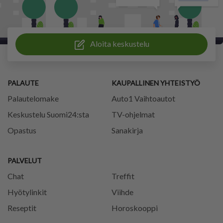
Aloita keskustelu
PALAUTE
KAUPALLINEN YHTEISTYÖ
Palautelomake
Auto1 Vaihtoautot
Keskustelu Suomi24:sta
TV-ohjelmat
Opastus
Sanakirja
PALVELUT
Chat
Treffit
Hyötylinkit
Viihde
Reseptit
Horoskooppi