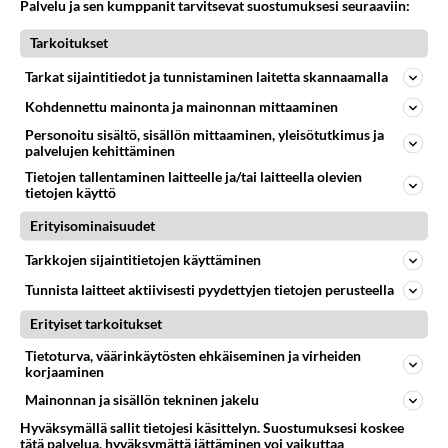
Martina Aitolehti on seurattu julkisuuden henkilö. Lähipiiriin mahtuu muitakin tunnettuja henkilöitä. Tiesitkö, että Ma
Palvelu ja sen kumppanit tarvitsevat suostumuksesi seuraaviin:
05.08.2026 07:23
Kotimaiset julkkisjuorut
Tarkoitukset
56
Mitä uskot hänen ajattelevan sinusta?
Tarkat sijaintitiedot ja tunnistaminen laitetta skannaamalla
691
😇
04.08.2026 18:30
Ikävä
Kohdennettu mainonta ja mainonnan mittaaminen
Personoitu sisältö, sisällön mittaaminen, yleisötutkimus ja
66
Miia Heikkinen avautui !
palvelujen kehittäminen
679
Olipa hyvä kirjoitus, kiitos. Ongelmat mitkä nostat esille on todellisia ja tämä ylimielisyys totta ja se näkyy kaikessa
Tietojen tallentaminen laitteelle ja/tai laitteella olevien
04.08.2026 04:27
Judo
tietojen käyttö
Erityisominaisuudet
58
Mitä töitä kaivattusi on tehnyt?
660
😅
Tarkkojen sijaintitietojen käyttäminen
05.08.2026 13:25
Ikävä
Tunnista laitteet aktiivisesti pyydettyjen tietojen perusteella
60
Voiko meidän välit
Erityiset tarkoitukset
659
Koskaan parantua tästä?
05.08.2026 05:34
Ikävä
Tietoturva, väärinkäytösten ehkäiseminen ja virheiden
korjaaminen
Osallistu keskusteluun
Mainonnan ja sisällön tekninen jakelu
Mitä tuot pöytään parisuhteessa?
Hyväksymällä sallit tietojesi käsittelyn. Suostumuksesi koskee
352
tätä palvelua, hyväksymättä jättäminen voi vaikuttaa
Siinäpä se kysymys on otsikossa. Mitäpä siis tuot/toisit pöytään parisuhteessa? Oletko mies vai nainen? Koetko sen mitä