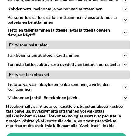
Metsiä omistavissa, pankinjohtajissa, kaikkialla on
matalasta ajattelevia jotka ei ymmärrä todellisuutta.
Kohdennettu mainonta ja mainonnan mittaaminen
Valehtelevat i...
Personoitu sisältö, sisällön mittaaminen, yleisötutkimus ja
palvelujen kehittäminen
17.04.2026 17:43
4
152
0
Tietojen tallentaminen laitteelle ja/tai laitteella olevien
tietojen käyttö
METSÄNHOITO
Ei vastauksia
Erityisominaisuudet
Kantokäsittely
Tarkkojen sijaintitietojen käyttäminen
Juurikäävän leviäminen pitäisi ottaa huomioon
Tunnista laitteet aktiivisesti pyydettyjen tietojen perusteella
äitienpäivän ja isänpäivän välisenä aikana, mutta tänä
keväänä kyllä jo ku...
Erityiset tarkoitukset
17.04.2026 17:25
0
299
0
Tietoturva, väärinkäytösten ehkäiseminen ja virheiden
korjaaminen
Mainonnan ja sisällön tekninen jakelu
Hyväksymällä sallit tietojesi käsittelyn. Suostumuksesi koskee
tätä palvelua, hyväksymättä jättäminen voi vaikuttaa
asiakaskokemukseesi. Jotkut teknologiat saattavat perustella
tietojen käsittelyä oikeutetulla edulla, voit vastustaa tätä tai
muuttaa muita asetuksia klikkaamalla "Asetukset" linkkiä.