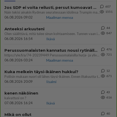
607
Jos SDP ei voita reilusti, persut kumoavat demokratian Suomesta
1551
Näin tekisi ainakin Rydman seuratessaan idolinsa Trumpin mallia https://www.is.fi/politiikka/art-2000012187244.html
06.08.2026 09:02
Maailman menoa
44
Anteeksi arkuuteni
847
Olen säälittävä, mitä tulee sinun kohtaamiseen. Tunnen vaan itseni todella epävarmaksi sun kanssa. Jos minun olisi pitän
06.08.2026 16:54
Ikävä
476
Perussuomalaisten kannatus nousi rytinällä Ylen tänään julkaisemassa tuoreimmassa gallup-kyselyssä.
721
https://yle.fi/a/74-20239449 Perussuomalaisilla hurja- ja ylivoimaisesti suurin nousu tässä uudessa Ylen gallupissa. Kyl
06.08.2026 03:24
Maailman menoa
12
Kuka melkein täysi-ikäinen hukkui?
671
Poliisin mukaan nuori oli lähes täysi-ikäinen. Ennen iltakuutta tulleen ilmoituksen mukaan ihminen oli joutunut mahdoll
06.08.2026 20:09
Iisalmi
43
kenen näköinen
616
kaivattusi on ?
07.08.2026 16:24
Ikävä
40
Mikä on ollut