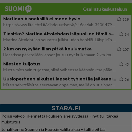
Osallistu keskusteluun
Martinan bisneksillä ei mene hyvin
329
https://www.iltalehti.fi/viihdeuutiset/a/c46da6ab-340f-4790-aaa7-0865eed2336 Yrityksen konkurssihakemus on tullut kärä
Tiesitkö? Martina Aitolehden isäpuoli on tämä suosittu laulaja
34
Martina Aitolehti on seurattu julkisuuden henkilö. Lähipiiriin mahtuu muitakin tunnettuja henkilöitä. Tiesitkö, että Ma
2 km on nykyään liian pitkä koulumatka
107
Hesarissa päivitellään lapset joutuu nyt kulkemaan 2 km kouluun jösses. Ruostefillarilla tuo matka menee vaikka miten äk
Miesten tuijotus
45
Mutta mies vain tuijottaa, siinä vaiheessa käännän itse pään pois. Mikä juttu? Yleensä jos joku tuijottaa tai katsoo, hä
Uusioperheen aikuiset lapset tyhjentää jääkaapin käydessään
56
Miten selvittäisitte seuraavan ongelman, meillä on uusioperhe, minulla teini-ikäiset lapset ja puolisolla aikuiset, jotk
STARA.FI
Poliisi valvoo liikennettä koulujen läheisyydessä – nyt tuli tärkeä
muistutus
Junaliikenne Suomen ja Ruotsin välillä alkaa – tulli aloittaa