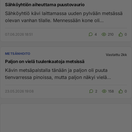
Sähköyhtiön aiheuttama puustovaurio
Sähköyhtiö kävi laittamassa uuden pylvään metsässä
olevan vanhan tilalle. Mennessään kone oli
vaurioittanut kuutta lähes...
07.06.2026 18:51
4
210
0
METSÄNHOITO
Vastattu 2kk
Paljon on vielä tuulenkaatoja metsissä
Kävin metsäpalstalla tänään ja paljon oli puuta
tienvarressa pinoissa, mutta paljon näkyi vielä
tuulenkaatoja metsissä. ...
23.05.2026 19:08
2
158
0