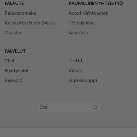
PALAUTE
KAUPALLINEN YHTEISTYÖ
Palautelomake
Auto1 Vaihtoautot
Keskustelu Suomi24:sta
TV-ohjelmat
Opastus
Sanakirja
PALVELUT
Chat
Treffit
Hyötylinkit
Viihde
Reseptit
Horoskooppi