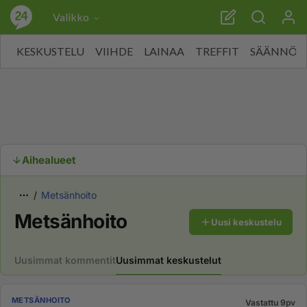
Valikko
KESKUSTELU
VIIHDE
LAINAA
TREFFIT
SÄÄNNÖT
Aihealueet
Metsänhoito
Metsänhoito
Uusi keskustelu
Uusimmat kommentit
Uusimmat keskustelut
METSÄNHOITO
Vastattu 9pv