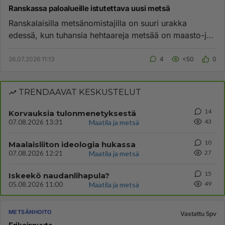
Ranskassa paloalueille istutettava uusi metsä
Ranskalaisilla metsänomistajilla on suuri urakka
edessä, kun tuhansia hehtaareja metsää on maasto-ja
metsäpaloissa tuhou...
26.07.2026 11:13
4
<50
0
TRENDAAVAT KESKUSTELUT
14
Korvauksia tulonmenetyksestä
43
07.08.2026 13:31
Maatila ja metsä
10
Maalaisliiton ideologia hukassa
27
07.08.2026 12:21
Maatila ja metsä
15
Iskeekö naudanlihapula?
49
05.08.2026 11:00
Maatila ja metsä
METSÄNHOITO
Vastattu 5pv