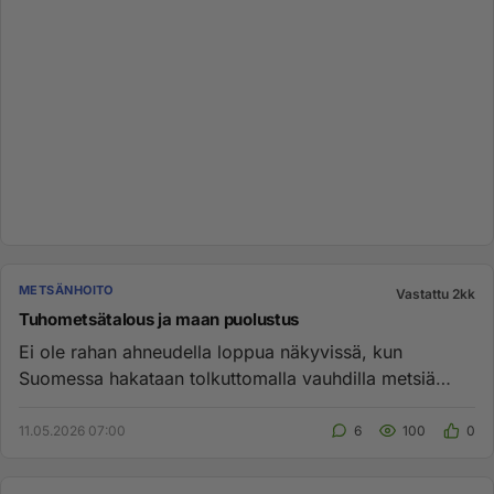
METSÄNHOITO
Vastattu 2kk
Tuhometsätalous ja maan puolustus
Ei ole rahan ahneudella loppua näkyvissä, kun
Suomessa hakataan tolkuttomalla vauhdilla metsiä
aukoiksi. Voittoa pitää e...
11.05.2026 07:00
6
100
0