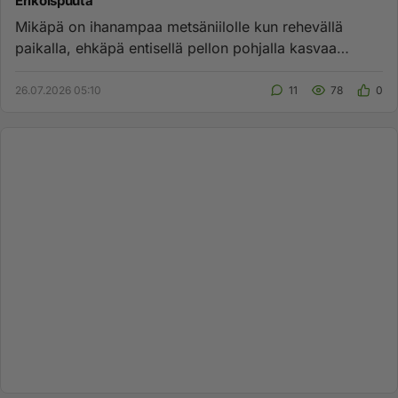
Erikoispuuta
Mikäpä on ihanampaa metsäniilolle kun rehevällä
paikalla, ehkäpä entisellä pellon pohjalla kasvaa
tursastuu lehtikuusisa...
26.07.2026 05:10
11
78
0