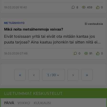
vastaa ollenkaan ja...
19.03.2026 16:40
8
459
0
METSÄNHOITO
Ei vastauksia
Mikä noita metsähemmoja vaivaa?
Eivät tosissaan yritä tai eivät ota mitään kantaa jos
puuta tarjoaa? Aina kaatuu johonkin tai sitten niitä ei
kiinnosta ...
18.03.2026 07:46
0
91
0
1
/
30
LUETUIMMAT KESKUSTELUT
PÄIVÄ
VIIKKO
KUUKAUSI