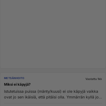
METSÄNHOITO
Vastattu 1kk
Miksi ei käpyjä?
Istutetuissa puissa (mänty/kuusi) ei ole käpyjä vaikka
ovat jo sen ikäisiä, että pitäisi olla. Ymmärrän kyllä jos
ominai...