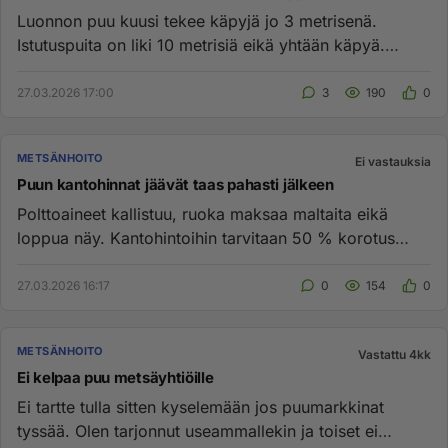
Luonnon puu kuusi tekee käpyjä jo 3 metrisenä.
Istutuspuita on liki 10 metrisiä eikä yhtään käpyä.
Taitaa olla suvunjatk...
27.03.2026 17:00
3
190
0
METSÄNHOITO
Ei vastauksia
Puun kantohinnat jäävät taas pahasti jälkeen
Polttoaineet kallistuu, ruoka maksaa maltaita eikä
loppua näy. Kantohintoihin tarvitaan 50 % korotus
ennenkuin kauppa kä...
27.03.2026 16:17
0
154
0
METSÄNHOITO
Vastattu 4kk
Ei kelpaa puu metsäyhtiöille
Ei tartte tulla sitten kyselemään jos puumarkkinat
tyssää. Olen tarjonnut useammallekin ja toiset ei