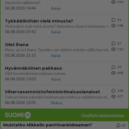
590
Söpöintä välillämme?
06.08.2026 14:44
Ikävä
29
Tykkäätköhän vielä minusta?
548
Yhtä paljon, kuin minä sinusta? Haaveissa ollaan kahdestaan, rauhassa ja lähennytään fyysisesti ja tutustutaan syvemmin
06.08.2026 07:42
Ikävä
37
Olet ihana
510
Muru, sä oot ihana. Tunsitko sen sähkön meidän välillä kun oltiin ihan låhekkäin? 👩‍❤️‍👩❤️😼😘
05.08.2026 21:15
Ikävä
29
Hyvännäköinen pakkaus
498
Olet hyvännäköinen pakkaus nainen.
06.08.2026 13:03
Ikävä
158
Vihervasemmistofeministinaisasianaiset
477
Tulevat tänne palstalle haukkumaan miehiä ja naljailemaan miehelle, kehuvat olevansa heitä parempia. Itse asuvat MIEHE
06.08.2026 12:01
Sinkut
Osallistu keskusteluun
Muistatko Mikkelin panttivankidraaman?
47