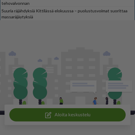
tehovalvonnan
Suuria räjähdyksiä Kittilässä elokuussa – puolustusvoimat suorittaa
massaräjäytyksiä
Aloita keskustelu