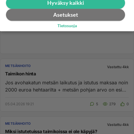
Hyväksy kaikki
Asetukset
Tietosuoja
METSÄNHOITO
Vastattu 4kk
Taimikon hinta
Jos avohakatun metsän laikutus ja istutus maksaa noin
2000 euroa hehtaarilta + metsän pohjan arvo on esim.
800 euroa heh...
05.04.2026 19:21
5
279
0
METSÄNHOITO
Vastattu 4kk
Miksi istutetuissa taimikoissa ei ole käpyjä?