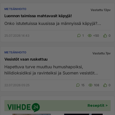
METSÄNHOITO
Vastattu 13pv
Luonnon taimissa mahtavasit käpyjä!
Onko istutetuissa kuusissa ja männyissä käpyjä?...
25.07.2026 14:43
1
<50
0
METSÄNHOITO
Vastattu 7pv
Vesistöt vaan ruskettuu
Hapettuva turve muuttuu humushapoiksi,
hiilidioksidiksi ja ravinteiksi ja Suomen vesistöt
jatkavat kiihtyvällä ruskettum...
22.07.2026 05:25
15
108
0