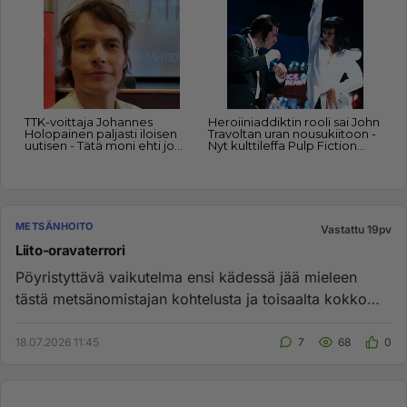
METSÄNHOITO
Vastattu 19pv
Liito-oravaterrori
Pöyristyttävä vaikutelma ensi kädessä jää mieleen
tästä metsänomistajan kohtelusta ja toisaalta kokko
asiasta. https://y...
18.07.2026 11:45
7
68
0