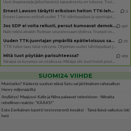
Uusi draamasarja järkyttävästä tapauksesta on tulossa. Tositapahtumiin perustuva sarja ammentaa vuoden 1986 Mikkelin pan
Ernest Lawson täräytti erikoisen heiton TTK-lehdistötilaisuudessa: " Onko tässä tarkoituksena...?"
3
Ernest Lawson esitteli uudet TTK-tähtioppilaat ja opettajat torstaina 6.8. lehdistölle. Tulevalla kaudella on yksi hausk
Jos SDP ei voita reilusti, persut kumoavat demokratian Suomesta
607
Näin tekisi ainakin Rydman seuratessaan idolinsa Trumpin mallia https://www.is.fi/politiikka/art-2000012187244.html
Uuden TTK-juontajan ympärillä epätietoisuus sakenee - Nyt MTV hämmentää soppaa
35
TTK tulee taas tänä syksynä. Ohjelman uudet tähtioppilaat julkistetaan torstaina 6. elokuuta klo 14 alkavassa lehdistö
Mitä tuot pöytään parisuhteessa?
458
Siinäpä se kysymys on otsikossa. Mitäpä siis tuot/toisit pöytään parisuhteessa? Oletko mies vai nainen? Koetko sen mitä
SUOMI24 VIIHDE
Muistatko? Kädestä suuhun elävä Satu sai jättimäisen rahasalkun
Henry-miljonääriltä
Iloyllätys! Maajussi-Kalle ja Niina palaavat televisioon - Niinalta
rehellinen reaktio: "KÄÄKS!"
Esko Eerikäinen lopetti testosteronit kesäksi - Tämä ikävä vaikutus iski
heti