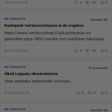
23.06.2026 17:15
2
<50
0
METSÄNHOITO
Vastattu 1kk
Kuolinpesä metsänomistajana ei ole ongelma
https://www.verkkouutiset.fi/a/kuolinpesia-on-
jakamatta-jopa-1800-luvulta-nyt-vaaditaan-takarajaa/
"Selvityksen keskeise...
22.06.2026 09:47
6
<50
0
METSÄNHOITO
Ei vastauksia
Älkää Loppuko oikeuksistanne
Vaan asettako testamentti voimaan...
07.06.2026 20:48
0
77
0
METSÄNHOITO
Vastattu 1kk