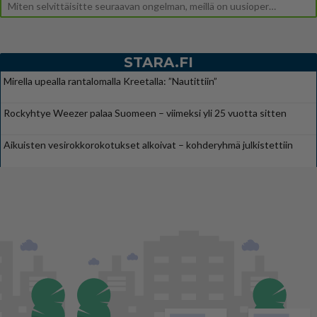
Miten selvittäisitte seuraavan ongelman, meillä on uusioperhe, minulla teini-ikäiset lapset ja puolisolla aikuiset, jotk
STARA.FI
Mirella upealla rantalomalla Kreetalla: ”Nautittiin”
Rockyhtye Weezer palaa Suomeen – viimeksi yli 25 vuotta sitten
Aikuisten vesirokkorokotukset alkoivat – kohderyhmä julkistettiin