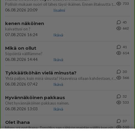
733
Poliisin mukaan nuori oli lähes täysi-ikäinen. Ennen iltakuutta tulleen ilmoituksen mukaan ihminen oli joutunut mahdoll
06.08.2026 20:09
Iisalmi
45
kenen näköinen
662
kaivattusi on ?
07.08.2026 16:24
Ikävä
41
Mikä on ollut
614
Söpöintä välillämme?
06.08.2026 14:44
Ikävä
30
Tykkäätköhän vielä minusta?
566
Yhtä paljon, kuin minä sinusta? Haaveissa ollaan kahdestaan, rauhassa ja lähennytään fyysisesti ja tutustutaan syvemmin
06.08.2026 07:42
Ikävä
32
Hyvännäköinen pakkaus
533
Olet hyvännäköinen pakkaus nainen.
06.08.2026 13:03
Ikävä
37
Olet ihana
510
Muru, sä oot ihana. Tunsitko sen sähkön meidän välillä kun oltiin ihan låhekkäin? 👩‍❤️‍👩❤️😼😘
05.08.2026 21:15
Ikävä