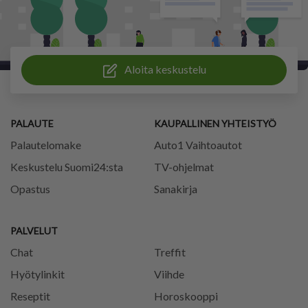
Aloita keskustelu
PALAUTE
KAUPALLINEN YHTEISTYÖ
Palautelomake
Auto1 Vaihtoautot
Keskustelu Suomi24:sta
TV-ohjelmat
Opastus
Sanakirja
PALVELUT
Chat
Treffit
Hyötylinkit
Viihde
Reseptit
Horoskooppi