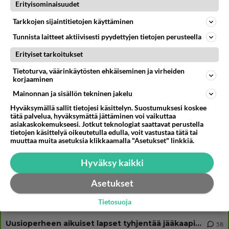
Muistatko? Kädestä suuhun elävä Satu sai jättimäisen rahasalkun
Erityisominaisuudet
Henry-miljonääriltä
Tarkkojen sijaintitietojen käyttäminen
Vappu Pimiän lähtö ei ole ainoa iso muutos - Tanssii Tähtien Kanssa
palaa
Tunnista laitteet aktiivisesti pyydettyjen tietojen perusteella
Huoli heräsi - Erikoisjoukot tulevasta kaudesta tyly paljastus
Erityiset tarkoitukset
Tietoturva, väärinkäytösten ehkäiseminen ja virheiden
korjaaminen
Mainonnan ja sisällön tekninen jakelu
Osallistu keskusteluun
Hyväksymällä sallit tietojesi käsittelyn. Suostumuksesi koskee
tätä palvelua, hyväksymättä jättäminen voi vaikuttaa
Martinan bisneksillä ei mene hyvin
331
asiakaskokemukseesi. Jotkut teknologiat saattavat perustella
https://www.iltalehti.fi/viihdeuutiset/a/c46da6ab-340f-4790-aaa7-0865eed2336 Yrityksen konkurssihakemus on tullut kärä
tietojen käsittelyä oikeutetulla edulla, voit vastustaa tätä tai
muuttaa muita asetuksia klikkaamalla "Asetukset" linkkiä.
Tiesitkö? Martina Aitolehden isäpuoli on tämä suosittu laulaja
34
Martina Aitolehti on seurattu julkisuuden henkilö. Lähipiiriin mahtuu muitakin tunnettuja henkilöitä. Tiesitkö, että Ma
Hyväksy kaikki
2 km on nykyään liian pitkä koulumatka
107
Hesarissa päivitellään lapset joutuu nyt kulkemaan 2 km kouluun jösses. Ruostefillarilla tuo matka menee vaikka miten äk
Asetukset
Miesten tuijotus
45
Tietosuoja
Mutta mies vain tuijottaa, siinä vaiheessa käännän itse pään pois. Mikä juttu? Yleensä jos joku tuijottaa tai katsoo, hä
Uusioperheen aikuiset lapset tyhjentää jääkaapin käydessään
58