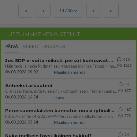
14
/
30
LUETUIMMAT KESKUSTELUT
PÄIVÄ
VIIKKO
KUUKAUSI
616
Jos SDP ei voita reilusti, persut kumoavat demokratian Suomesta
1625
Näin tekisi ainakin Rydman seuratessaan idolinsa Trumpin mallia https://www.is.fi/politiikka/art-2000012187244.html
06.08.2026 09:02
Maailman menoa
44
Anteeksi arkuuteni
877
Olen säälittävä, mitä tulee sinun kohtaamiseen. Tunnen vaan itseni todella epävarmaksi sun kanssa. Jos minun olisi pitän
06.08.2026 16:54
Ikävä
487
Perussuomalaisten kannatus nousi rytinällä Ylen tänään julkaisemassa tuoreimmassa gallup-kyselyssä.
753
https://yle.fi/a/74-20239449 Perussuomalaisilla hurja- ja ylivoimaisesti suurin nousu tässä uudessa Ylen gallupissa. Kyl
06.08.2026 03:24
Maailman menoa
14
Kuka melkein täysi-ikäinen hukkui?