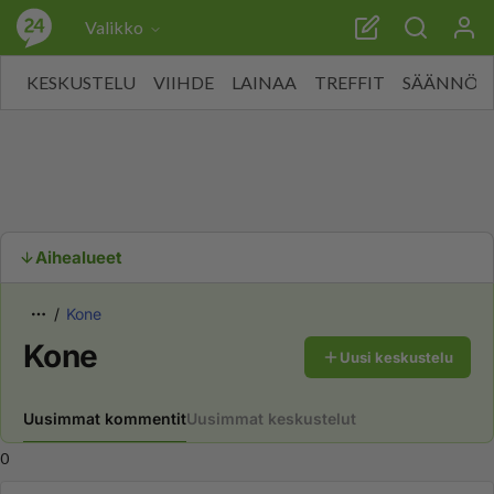
Valikko
KESKUSTELU
VIIHDE
LAINAA
TREFFIT
SÄÄNNÖT
Aihealueet
Kone
Kone
Uusi keskustelu
Uusimmat kommentit
Uusimmat keskustelut
0