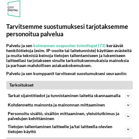
160
Vihervasemmistofeministinaisasianaiset
494
Tulevat tänne palstalle haukkumaan miehiä ja naljailemaan miehelle, kehuvat olevansa heitä parempia. Itse asuvat MIEHE
06.08.2026 12:01
Sinkut
Tarvitsemme suostumuksesi tarjotaksemme
personoitua palvelua
Osallistu keskusteluun
Palvelu ja sen
kolmannen osapuolen toimittajat (73)
keräävät
Muistatko Mikkelin panttivankidraaman?
53
henkilötietoja (esim. IP-osoite tai laitetunniste) käyttäen evästeitä
Uusi draamasarja järkyttävästä tapauksesta on tulossa. Tositapahtumiin perustuva sarja ammentaa vuoden 1986 Mikkelin pan
ja muita teknisiä keinoja tietojen tallentamiseen ja lukemiseen
laitteellasi tarjotakseen sinulle tarkoituksenmukaisia mainoksia
Ernest Lawson täräytti erikoisen heiton TTK-lehdistötilaisuudessa: " Onko tässä tarkoituksena...?"
3
ja parhaan mahdollisen asiakaskokemuksen.
Ernest Lawson esitteli uudet TTK-tähtioppilaat ja opettajat torstaina 6.8. lehdistölle. Tulevalla kaudella on yksi hausk
Palvelu ja sen kumppanit tarvitsevat suostumuksesi seuraaviin:
Jos SDP ei voita reilusti, persut kumoavat demokratian Suomesta
616
Tarkoitukset
Näin tekisi ainakin Rydman seuratessaan idolinsa Trumpin mallia https://www.is.fi/politiikka/art-2000012187244.html
Uuden TTK-juontajan ympärillä epätietoisuus sakenee - Nyt MTV hämmentää soppaa
Tarkat sijaintitiedot ja tunnistaminen laitetta skannaamalla
36
TTK tulee taas tänä syksynä. Ohjelman uudet tähtioppilaat julkistetaan torstaina 6. elokuuta klo 14 alkavassa lehdistö
Kohdennettu mainonta ja mainonnan mittaaminen
Mitä tuot pöytään parisuhteessa?
463
Personoitu sisältö, sisällön mittaaminen, yleisötutkimus ja
Siinäpä se kysymys on otsikossa. Mitäpä siis tuot/toisit pöytään parisuhteessa? Oletko mies vai nainen? Koetko sen mitä
palvelujen kehittäminen
Tietojen tallentaminen laitteelle ja/tai laitteella olevien
tietojen käyttö
SUOMI24 VIIHDE