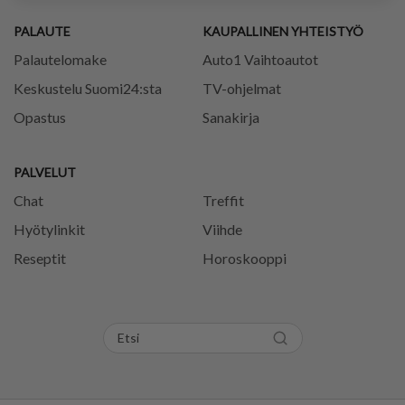
PALAUTE
KAUPALLINEN YHTEISTYÖ
Palautelomake
Auto1 Vaihtoautot
Keskustelu Suomi24:sta
TV-ohjelmat
Opastus
Sanakirja
PALVELUT
Chat
Treffit
Hyötylinkit
Viihde
Reseptit
Horoskooppi