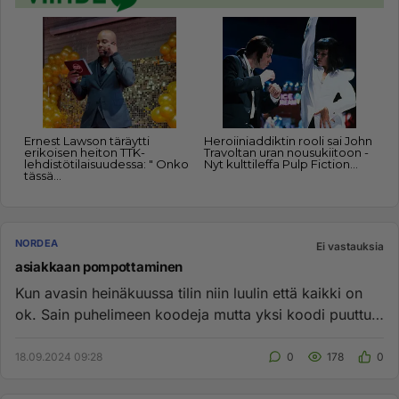
NORDEA
Ei vastauksia
asiakkaan pompottaminen
Kun avasin heinäkuussa tilin niin luulin että kaikki on
ok. Sain puhelimeen koodeja mutta yksi koodi puuttui.
Kysyin pa...
18.09.2024 09:28
0
178
0