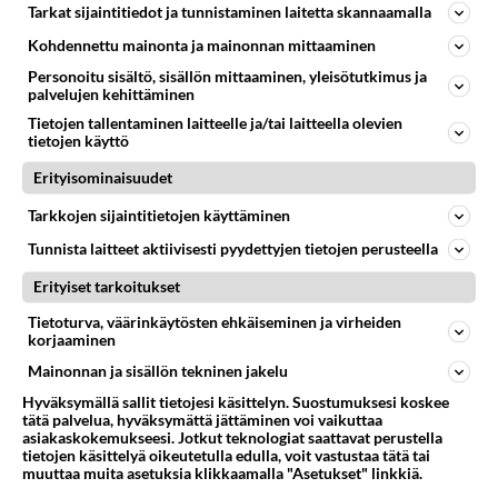
Tarkat sijaintitiedot ja tunnistaminen laitetta skannaamalla
Nousu on päättynyt, aika kotiuttaa voitot.
Kohdennettu mainonta ja mainonnan mittaaminen
https://www.kauppalehti.fi/uutiset/nordea-osti-omia-
Personoitu sisältö, sisällön mittaaminen, yleisötutkimus ja
osakkeitaan-yhteensa-250...
palvelujen kehittäminen
23.05.2025 10:25
9
541
0
Tietojen tallentaminen laitteelle ja/tai laitteella olevien
tietojen käyttö
Erityisominaisuudet
NORDEA
Vastattu 8kk
Miten Norean verkkopankissa
Tarkkojen sijaintitietojen käyttäminen
saa e-laskut automaattisesti vahvistumaan, ilman että
Tunnista laitteet aktiivisesti pyydettyjen tietojen perusteella
niitä tarvitsee joka kerta manuaalisesti vahvistaa?
Erityiset tarkoitukset
Jotkut laskut ...
Tietoturva, väärinkäytösten ehkäiseminen ja virheiden
03.06.2025 13:32
16
535
0
korjaaminen
Mainonnan ja sisällön tekninen jakelu
Hyväksymällä sallit tietojesi käsittelyn. Suostumuksesi koskee
tätä palvelua, hyväksymättä jättäminen voi vaikuttaa
asiakaskokemukseesi. Jotkut teknologiat saattavat perustella
tietojen käsittelyä oikeutetulla edulla, voit vastustaa tätä tai
muuttaa muita asetuksia klikkaamalla "Asetukset" linkkiä.