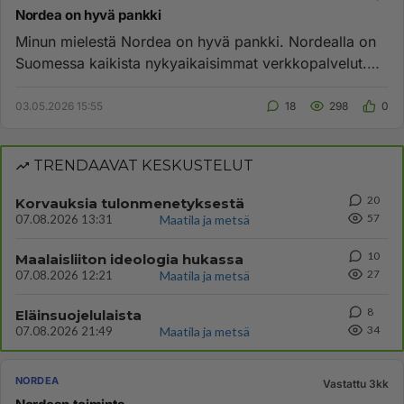
Nordea on hyvä pankki
Minun mielestä Nordea on hyvä pankki. Nordealla on
Suomessa kaikista nykyaikaisimmat verkkopalvelut.
Verkkopankki näyttä...
03.05.2026 15:55
18
298
0
TRENDAAVAT KESKUSTELUT
20
Korvauksia tulonmenetyksestä
57
07.08.2026 13:31
Maatila ja metsä
10
Maalaisliiton ideologia hukassa
27
07.08.2026 12:21
Maatila ja metsä
8
Eläinsuojelulaista
34
07.08.2026 21:49
Maatila ja metsä
NORDEA
Vastattu 3kk