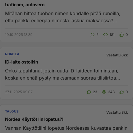
traficom, autovero
Mitähän hittoa tuohon nimen kohdalle pitää runoilla,
että pankki ei herjaa nimestä laskua maksaessa?
Tilinumero on kuite...
10.10.2025 13:39
5
181
0
NORDEA
Vastattu 6kk
ID-laite ostoihin
Onko tapahtunut jotain uutta ID-laitteen toimintaan,
koska en enää pysty maksamaan suoraa tilisiirtoa
verkkokauppaostois...
27.11.2025 09:07
23
348
0
TALOUS
Vastattu 8kk
Nordea Käyttötilin lopetus?!
Vanhan Käyttötilini lopetus Nordeassa kuvastaa pankin