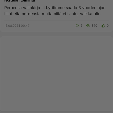
Nordean toiminta
Perheellä valtakirja tILI.yritimme saada 3 vuoden ajan
tiliotteita nordeasta,mutta niitä ei saatu, vaikka olin
usein yht...
16.08.2024 00:47
2
840
0