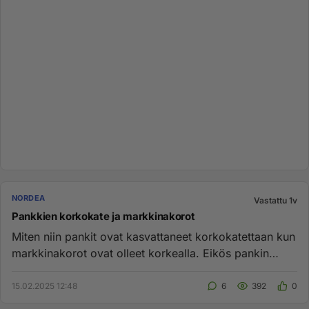
NORDEA
Vastattu 1v
Pankkien korkokate ja markkinakorot
Miten niin pankit ovat kasvattaneet korkokatettaan kun
markkinakorot ovat olleet korkealla. Eikös pankin
marginaalit ant...
15.02.2025 12:48
6
392
0