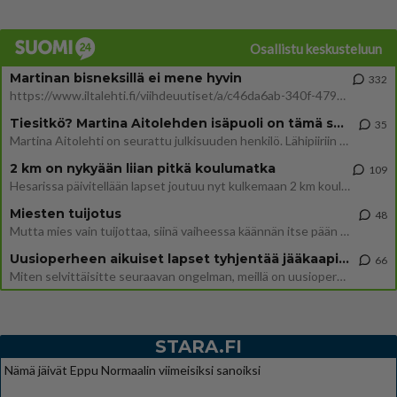
Osallistu keskusteluun
Martinan bisneksillä ei mene hyvin
332
https://www.iltalehti.fi/viihdeuutiset/a/c46da6ab-340f-4790-aaa7-0865eed2336 Yrityksen konkurssihakemus on tullut kärä
Tiesitkö? Martina Aitolehden isäpuoli on tämä suosittu laulaja
35
Martina Aitolehti on seurattu julkisuuden henkilö. Lähipiiriin mahtuu muitakin tunnettuja henkilöitä. Tiesitkö, että Ma
2 km on nykyään liian pitkä koulumatka
109
Hesarissa päivitellään lapset joutuu nyt kulkemaan 2 km kouluun jösses. Ruostefillarilla tuo matka menee vaikka miten äk
Miesten tuijotus
48
Mutta mies vain tuijottaa, siinä vaiheessa käännän itse pään pois. Mikä juttu? Yleensä jos joku tuijottaa tai katsoo, hä
Uusioperheen aikuiset lapset tyhjentää jääkaapin käydessään
66
Miten selvittäisitte seuraavan ongelman, meillä on uusioperhe, minulla teini-ikäiset lapset ja puolisolla aikuiset, jotk
STARA.FI
Nämä jäivät Eppu Normaalin viimeisiksi sanoiksi