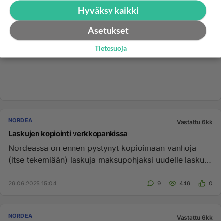
Hyväksy kaikki
Asetukset
Tietosuoja
NORDEA
Vastattu 6kk
Laskujen kopiointi verkkopankissa
Nordeassa on ennen pystynyt kopioimaan vanhoja
(itse tekemiään) laskuja maksupohjaksi uudelle laskulle
verkkopankissa. M...
29.06.2025 15:04
9
449
0
NORDEA
Vastattu 6kk