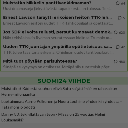
Muistatko Mikkelin panttivankidraaman?
64
Uusi draamasarja järkyttävästä tapauksesta on tulossa. Tositapahtumiin perustuva sarja ammentaa vuoden 1986 Mikkelin pan
Ernest Lawson täräytti erikoisen heiton TTK-lehdistötilaisuudessa: " Onko tässä tarkoituksena...?"
5
Ernest Lawson esitteli uudet TTK-tähtioppilaat ja opettajat torstaina 6.8. lehdistölle. Tulevalla kaudella on yksi hausk
Jos SDP ei voita reilusti, persut kumoavat demokratian Suomesta
620
Näin tekisi ainakin Rydman seuratessaan idolinsa Trumpin mallia https://www.is.fi/politiikka/art-2000012187244.html
Uuden TTK-juontajan ympärillä epätietoisuus sakenee - Nyt MTV hämmentää soppaa
42
TTK tulee taas tänä syksynä. Ohjelman uudet tähtioppilaat julkistetaan torstaina 6. elokuuta klo 14 alkavassa lehdistö
Mitä tuot pöytään parisuhteessa?
480
Siinäpä se kysymys on otsikossa. Mitäpä siis tuot/toisit pöytään parisuhteessa? Oletko mies vai nainen? Koetko sen mitä
SUOMI24 VIIHDE
Muistatko? Kädestä suuhun elävä Satu sai jättimäisen rahasalkun
Henry-miljonääriltä
Luetuimmat: Aarne Pelkonen ja Noora Louhimo vihdoinkin yhdessä -
Tätä moni jo odotti
Danny, 83, teki yllättävän teon - Missä on 25-vuotias Helmi
Loukasmäki?