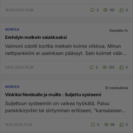
kolleegaan nii...
18.09.2024 13:38
3
181
0
NORDEA
Vastattu 1v
Erehdyin melkein ssiakkaaksi
Vaimoni odotti korttia melkein kolme viikkoa. Minun
nettipankkiini ei useinkaan päässyt. Sain kolmet väärät
neuvot. Asen...
06.10.2024 15:38
2
150
0
NORDEA
Ei vastauksia
Vinkiksi Nordealle ja muille : Suljettu systeemi
Suljettuun systeemiin on vaikea hyökätä. Paluu
pankkikirjoihin tai siirtyminen erilliseen, "kansalaisen
pankkipäätteen...
18.10.2024 11:04
0
96
0