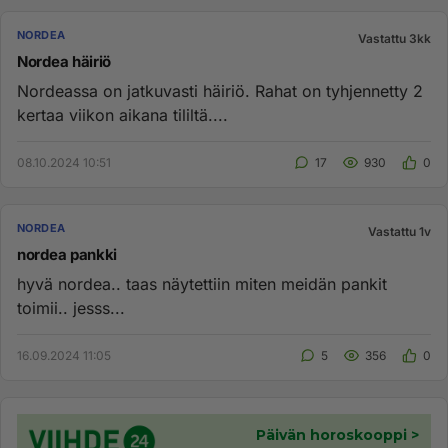
NORDEA
Vastattu 3kk
Nordea häiriö
Nordeassa on jatkuvasti häiriö. Rahat on tyhjennetty 2
kertaa viikon aikana tililtä....
08.10.2024 10:51
17
930
0
NORDEA
Vastattu 1v
nordea pankki
hyvä nordea.. taas näytettiin miten meidän pankit
toimii.. jesss...
16.09.2024 11:05
5
356
0