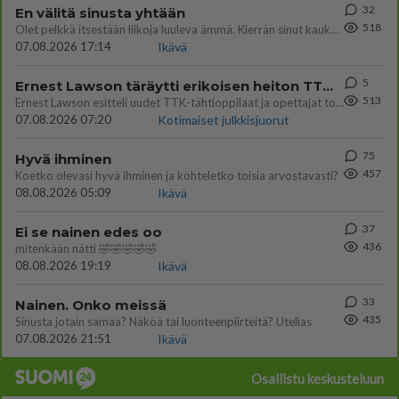
32
En välitä sinusta yhtään
518
Olet pelkkä itsestään liikoja luuleva ämmä. Kierrän sinut kaukaa nyt ja aina. Olit mulle pelkkä lelu vaan.
07.08.2026 17:14
Ikävä
5
Ernest Lawson täräytti erikoisen heiton TTK-lehdistötilaisuudessa: " Onko tässä tarkoituksena...?"
513
Ernest Lawson esitteli uudet TTK-tähtioppilaat ja opettajat torstaina 6.8. lehdistölle. Tulevalla kaudella on yksi hausk
07.08.2026 07:20
Kotimaiset julkkisjuorut
75
Hyvä ihminen
457
Koetko olevasi hyvä ihminen ja kohteletko toisia arvostavasti?
08.08.2026 05:09
Ikävä
37
Ei se nainen edes oo
436
mitenkään nätti 🤣🤣🤣🤣🤣
08.08.2026 19:19
Ikävä
33
Nainen. Onko meissä
435
Sinusta jotain samaa? Näköä tai luonteenpiirteitä? Utelias
07.08.2026 21:51
Ikävä
Osallistu keskusteluun