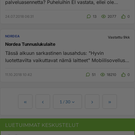
palveluasennetta? Puheluihin EI vastata, ellei ole
pankkitunnuksia...
24.07.2018 06:31
13
2077
0
NORDEA
Vastattu 9kk
Nordea Tunnuslukulaite
Tässä alkuun sarkastinen lausahdus: "Hyvin
luotettavilta vaikuttavat nämä laitteet" Mobiilisovellus
lakkasi usein toimi...
11.10.2018 10:42
51
18210
0
1
/
30
LUETUIMMAT KESKUSTELUT