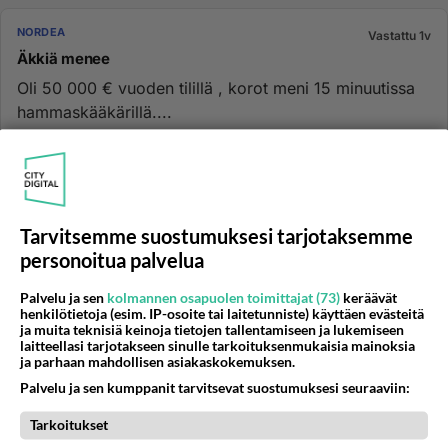
NORDEA
Vastattu 1v
Äkkiä menee
Oli 50 000 € vuoden tilillä , korot meni 15 minuutissa
hammaskääkärillä....
06.03.2025 10:42
5
345
0
NORDEA
Vastattu 6kk
Tarvitsemme suostumuksesi tarjotaksemme
Nordea sulki nettiostosmahdollisuuden
personoitua palvelua
Niin äärettömän vihainen, pettynyt, surullinen,
Palvelu ja sen
kolmannen osapuolen toimittajat (73)
keräävät
järkyttynyt siitä miten Nordea ilmoittamatta on sulkenut
henkilötietoja (esim. IP-osoite tai laitetunniste) käyttäen evästeitä
yhtäkkiä Maste...
ja muita teknisiä keinoja tietojen tallentamiseen ja lukemiseen
laitteellasi tarjotakseen sinulle tarkoituksenmukaisia mainoksia
06.05.2025 19:30
8
527
0
ja parhaan mahdollisen asiakaskokemuksen.
Palvelu ja sen kumppanit tarvitsevat suostumuksesi seuraaviin:
NORDEA
Vastattu 6kk
Tarkoitukset
Nordean osake