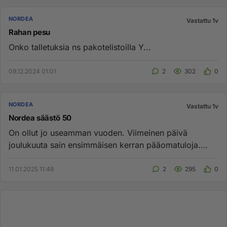
NORDEA
Vastattu 1v
Rahan pesu
Onko talletuksia ns pakotelistoilla Y...
09.12.2024 01:01
2
302
0
NORDEA
Vastattu 1v
Nordea säästö 50
On ollut jo useamman vuoden. Viimeinen päivä
joulukuuta sain ensimmäisen kerran pääomatuloja.
Tuleeko se aina vuoden lop...
11.01.2025 11:48
2
295
0