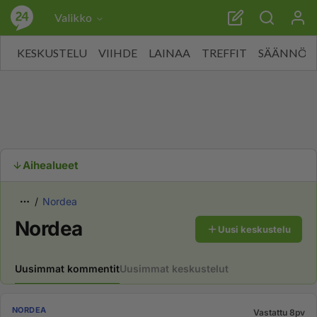
Valikko
KESKUSTELU
VIIHDE
LAINAA
TREFFIT
SÄÄNNÖT
Aihealueet
Nordea
Nordea
Uusi keskustelu
Uusimmat kommentit
Uusimmat keskustelut
NORDEA
Vastattu 8pv