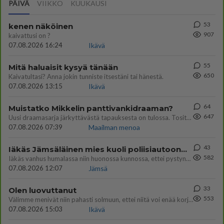
PÄIVÄ
VIIKKO
KUUKAUSI
53
kenen näköinen
907
kaivattusi on ?
07.08.2026 16:24
Ikävä
55
Mitä haluaisit kysyä tänään
650
Kaivatultasi? Anna jokin tunniste itsestäni tai hänestä.
07.08.2026 13:15
Ikävä
64
Muistatko Mikkelin panttivankidraaman?
647
Uusi draamasarja järkyttävästä tapauksesta on tulossa. Tositapahtumiin perustuva sarja ammentaa vuoden 1986 Mikkelin pan
07.08.2026 07:39
Maailman menoa
43
Iäkäs Jämsäläinen mies kuoli poliisiautoon matkalla Jyväskylän putkaan
582
Iäkäs vanhus humalassa niin huonossa kunnossa, ettei pystynyt huolehtimaan itsestään niin ainoa apu sillä hetkellä oli
07.08.2026 12:07
Jämsä
33
Olen luovuttanut
553
Välimme menivät niin pahasti solmuun, ettei niitä voi enää korjata. On aika jatkaa elämässä eteenpäin. Toivon sulle kaik
07.08.2026 15:03
Ikävä