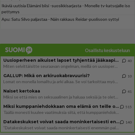
Ikäviä uutisia Elämäni biisi -suosikkisarjasta - Monelle tv-katsojalle iso
pettymys
Apu: Satu Silvo paljastaa - Näin rakkaus Reidar-puolisoon syttyi
Osallistu keskusteluun
Uusioperheen aikuiset lapset tyhjentää jääkaapin käydessään
40
Miten selvittäisitte seuraavan ongelman, meillä on uusioperhe, minulla teini-ikäiset lapset ja puolisolla aikuiset, jotk
GALLUP: Mikä on arkiruokabravuurisi?
10
Lomat on monella lomailtu ja arki alkaa. Se voi tarkoittaa myös sitä, että grillailut on grillattu ja palataan arjen ruo
Naiset kertokaa
41
Miksi se että mies on seksuaalinen ja haluaa seksiä ja te olette hänen mielestänne haluttava on vastenmielistä? Mikä sii
Miksi kumppaniehdokkaan oma elämä on teille ongelma?
515
Täällä monesti kuulee vaatimuksia siitä, että kumppaniehdokkaalla ei saisi olla lemmikkejä, lapsia, kavereita, eksiä, su
Datakeskukset voivat saada moninkertaisesti enemmän palautuksia kuin mitä ne maksavat veroja
140
”Datakeskukset voivat saada moninkertaisesti enemmän palautuksia kuin mitä ne maksavat veroja”, sanoo professori Jussi K