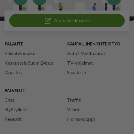
Aloita keskustelu
PALAUTE
KAUPALLINEN YHTEISTYÖ
Palautelomake
Auto1 Vaihtoautot
Keskustelu Suomi24:sta
TV-ohjelmat
Opastus
Sanakirja
PALVELUT
Chat
Treffit
Hyötylinkit
Viihde
Reseptit
Horoskooppi