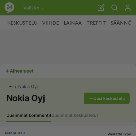
Valikko
KESKUSTELU
VIIHDE
LAINAA
TREFFIT
SÄÄNNÖT
Aihealueet
Nokia Oyj
Nokia Oyj
Uusi keskustelu
Uusimmat kommentit
Uusimmat keskustelut
NOKIA OYJ
Vastattu 12pv