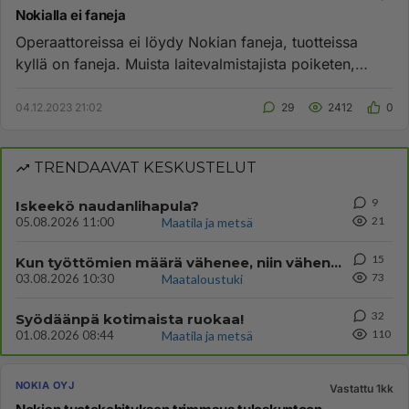
Nokialla ei faneja
Operaattoreissa ei löydy Nokian faneja, tuotteissa
kyllä on faneja. Muista laitevalmistajista poiketen,
Nokian tuotteet ...
04.12.2023 21:02
29
2412
0
TRENDAAVAT KESKUSTELUT
9
Iskeekö naudanlihapula?
21
05.08.2026 11:00
Maatila ja metsä
15
Kun työttömien määrä vähenee, niin vähenee työttömyystukimenot
73
03.08.2026 10:30
Maataloustuki
32
Syödäänpä kotimaista ruokaa!
110
01.08.2026 08:44
Maatila ja metsä
NOKIA OYJ
Vastattu 1kk