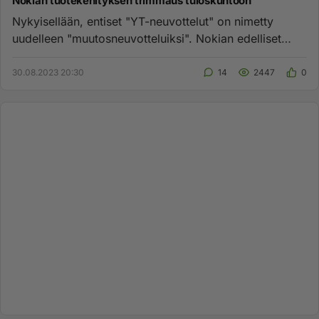
Nokian tuotekehityksen trimmaus tuloskuntoon
Nykyisellään, entiset "YT-neuvottelut" on nimetty
uudelleen "muutosneuvotteluiksi". Nokian edelliset
muutosneuvottelut p...
30.08.2023 20:30
14
2447
0