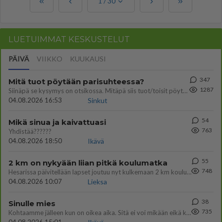
1
/
30
LUETUIMMAT KESKUSTELUT
PÄIVÄ
VIIKKO
KUUKAUSI
347
Mitä tuot pöytään parisuhteessa?
1287
Siinäpä se kysymys on otsikossa. Mitäpä siis tuot/toisit pöytään parisuhteessa? Oletko mies vai nainen? Koetko sen mitä
04.08.2026 16:53
Sinkut
54
Mikä sinua ja kaivattuasi
763
Yhdistää??????
04.08.2026 18:50
Ikävä
55
2 km on nykyään liian pitkä koulumatka
748
Hesarissa päivitellään lapset joutuu nyt kulkemaan 2 km kouluun jösses. Ruostefillarilla tuo matka menee vaikka miten äk
04.08.2026 10:07
Lieksa
38
Sinulle mies
735
Kohtaamme jälleen kun on oikea aika. Sitä ei voi mikään eikä kukaan estää <3 <3