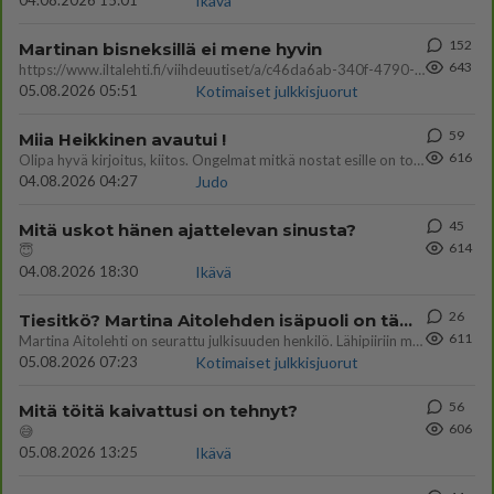
04.08.2026 15:01
Ikävä
152
Martinan bisneksillä ei mene hyvin
643
https://www.iltalehti.fi/viihdeuutiset/a/c46da6ab-340f-4790-aaa7-0865eed2336 Yrityksen konkurssihakemus on tullut kärä
05.08.2026 05:51
Kotimaiset julkkisjuorut
59
Miia Heikkinen avautui !
616
Olipa hyvä kirjoitus, kiitos. Ongelmat mitkä nostat esille on todellisia ja tämä ylimielisyys totta ja se näkyy kaikessa
04.08.2026 04:27
Judo
45
Mitä uskot hänen ajattelevan sinusta?
614
😇
04.08.2026 18:30
Ikävä
26
Tiesitkö? Martina Aitolehden isäpuoli on tämä suosittu laulaja
611
Martina Aitolehti on seurattu julkisuuden henkilö. Lähipiiriin mahtuu muitakin tunnettuja henkilöitä. Tiesitkö, että Ma
05.08.2026 07:23
Kotimaiset julkkisjuorut
56
Mitä töitä kaivattusi on tehnyt?
606
😅
05.08.2026 13:25
Ikävä