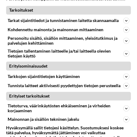
ilkka.luoma
123
2101
0
07.02.2020 19:49
Tarkoitukset
Tarkat sijaintitiedot ja tunnistaminen laitetta skannaamalla
NOKIA OYJ
Vastattu 5v
Kohdennettu mainonta ja mainonnan mittaaminen
Nokian Q1 jättiyllätys tulos kertoo, että asiat eivät ole
Personoitu sisältö, sisällön mittaaminen, yleisötutkimus ja
kontrollissa
palvelujen kehittäminen
Media riemuitsee ja hehkuttaa taas Nokiaa ja Nokian
Tietojen tallentaminen laitteelle ja/tai laitteella olevien
tietojen käyttö
uutta johtoa yllättävän upeasta tulosparannuksesta
Q1:llä. Minusta ...
Erityisominaisuudet
29.04.2021 06:58
1
1527
0
Tarkkojen sijaintitietojen käyttäminen
Tunnista laitteet aktiivisesti pyydettyjen tietojen perusteella
NOKIA OYJ
Vastattu 5v
Erityiset tarkoitukset
Nokia Oyj:n arvonmääritys
Tietoturva, väärinkäytösten ehkäiseminen ja virheiden
https://www.theseus.fi/handle/10024/493795
korjaaminen
"Arvonmäärityksen tuloksena saatiin Nokian
Mainonnan ja sisällön tekninen jakelu
liiketoiminnan arvoksi tuottoarv...
Hyväksymällä sallit tietojesi käsittelyn. Suostumuksesi koskee
06.04.2021 13:40
2
1437
0
tätä palvelua, hyväksymättä jättäminen voi vaikuttaa