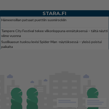
STARA.FI
Hämeensillan patsaat puettiin suomirockiin
Tampere City Festival tekee viikonloppuna ennätyksensä – tältä näytti
viime vuonna
Suolikaasun tuoksu levisi Spider-Man -näytöksessä – yleisö poistui
paikalta