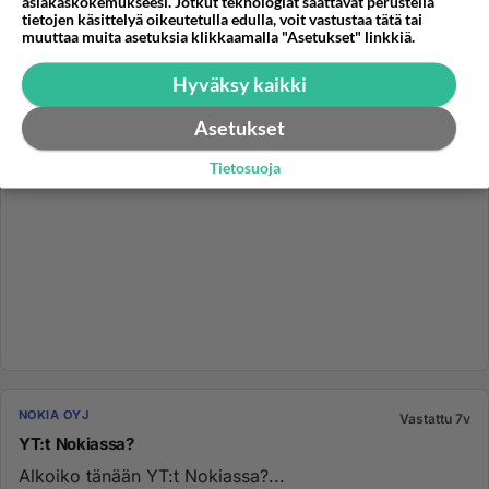
asiakaskokemukseesi. Jotkut teknologiat saattavat perustella
tietojen käsittelyä oikeutetulla edulla, voit vastustaa tätä tai
muuttaa muita asetuksia klikkaamalla "Asetukset" linkkiä.
Hyväksy kaikki
Asetukset
Tietosuoja
NOKIA OYJ
Vastattu 7v
YT:t Nokiassa?
Alkoiko tänään YT:t Nokiassa?...