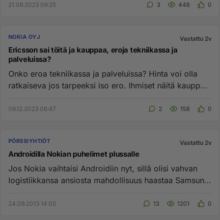
21.09.2023 09:25
3
448
0
NOKIA OYJ
Vastattu 2v
Ericsson sai töitä ja kauppaa, eroja tekniikassa ja
palveluissa?
Onko eroa tekniikassa ja palveluissa? Hinta voi olla
ratkaiseva jos tarpeeksi iso ero. Ihmiset näitä kauppoja
hieroo ...
09.12.2023 06:47
2
158
0
PÖRSSIYHTIÖT
Vastattu 2v
Androidilla Nokian puhelimet plussalle
Jos Nokia vaihtaisi Androidiin nyt, sillä olisi vahvan
logistiikkansa ansiosta mahdollisuus haastaa Samsung
toden teolla...
24.09.2013 14:00
13
1201
0