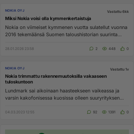
NOKIA OYJ
Vastattu 6kk
Miksi Nokia voisi olla kymmenkertaistuja
Nokia on viimeiset kymmenen vuotta sulatellut vuonna
2016 tekemäänsä Suomen taloushistorian suurinta
yritysostoa kokonai...
28.01.2026 23:58
2
448
0
NOKIA OYJ
Vastattu 1v
Nokia trimmattu rakennemuutoksilla vakaaseen
tuloskuntoon
Lundmark sai aikoinaan haasteekseen vaikeassa ja
varsin kakofonisessa kuosissa olleen suuryrityksen
palautettavaksi rait...
04.03.2023 12:55
92
1391
0