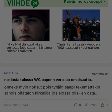
NOKIA OYJ
Vastattu 1v
nokiasta tulossa WC paperin veroista omaisuutta..
onneks myin noksut pois tyhjän saapi tekemättäkin
sanois päätalon kirkailija jos elossa olis- en osta
nokiaa jos ei suun...
05.12.2023 16:43
8
1255
0