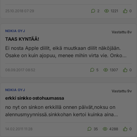
25.10.2018 07:29
2
1221
0
NOKIA OYJ
Vastattu 8v
TAAS KYNTÄÄ!
Ei nosta Apple diilit, eikä muutkaan diilit näköjään.
Osake on kuin ajopuu, menee mihin virta vie. Onko
tästä sijoitukse...
08.09.2017 08:52
5
1307
0
NOKIA OYJ
Vastattu 9v
erkki sinkko ostohuumassa
no nyt on sinkon erkkillä onnen päivät,noksu on
alennusmyynnissä.sinkkohan kertoi kuinka aina
kannattaa ostaa nokiaa kun...
14.02.2011 11:28
35
4288
0