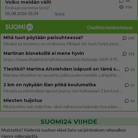
44
Voiko meidän välit
556
Koskaan parantua tästä?
05.08.2026 05:34
Ikävä
Osallistu keskusteluun
Mitä tuot pöytään parisuhteessa?
347
Siinäpä se kysymys on otsikossa. Mitäpä siis tuot/toisit pöytään parisuhteessa? Oletko mies vai nainen? Koetko sen mitä
Martinan bisneksillä ei mene hyvin
152
https://www.iltalehti.fi/viihdeuutiset/a/c46da6ab-340f-4790-aaa7-0865eed2336 Yrityksen konkurssihakemus on tullut kärä
Tiesitkö? Martina Aitolehden isäpuoli on tämä suosittu laulaja
26
Martina Aitolehti on seurattu julkisuuden henkilö. Lähipiiriin mahtuu muitakin tunnettuja henkilöitä. Tiesitkö, että Ma
2 km on nykyään liian pitkä koulumatka
55
Hesarissa päivitellään lapset joutuu nyt kulkemaan 2 km kouluun jösses. Ruostefillarilla tuo matka menee vaikka miten äk
Miesten tuijotus
36
Mutta mies vain tuijottaa, siinä vaiheessa käännän itse pään pois. Mikä juttu? Yleensä jos joku tuijottaa tai katsoo, hä
SUOMI24 VIIHDE
Muistatko? Kädestä suuhun elävä Satu sai jättimäisen rahasalkun
Henry-miljonääriltä