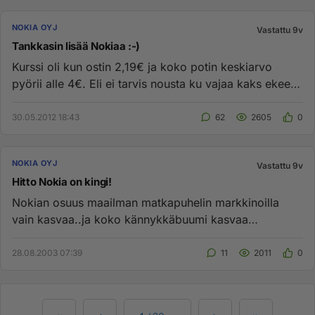
NOKIA OYJ
Vastattu 9v
Tankkasin lisää Nokiaa :-)
Kurssi oli kun ostin 2,19€ ja koko potin keskiarvo
pyörii alle 4€. Eli ei tarvis nousta ku vajaa kaks ekee ni
sais ees o...
30.05.2012 18:43
62
2605
0
NOKIA OYJ
Vastattu 9v
Hitto Nokia on kingi!
Nokian osuus maailman matkapuhelin markkinoilla
vain kasvaa..ja koko kännykkäbuumi kasvaa
entisestään..10 vuoden sisällä...
28.08.2003 07:39
11
2011
0