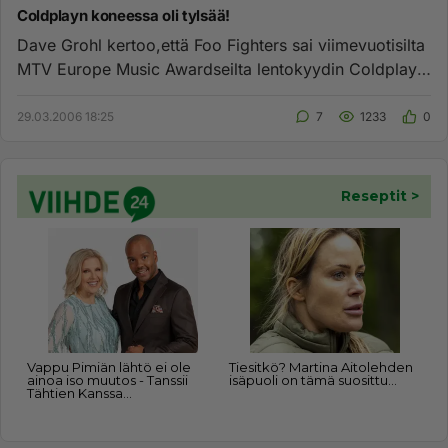
Coldplayn koneessa oli tylsää!
Dave Grohl kertoo,että Foo Fighters sai viimevuotisilta
MTV Europe Music Awardseilta lentokyydin Coldplayn
lentokoneessa...
29.03.2006 18:25
7
1233
0