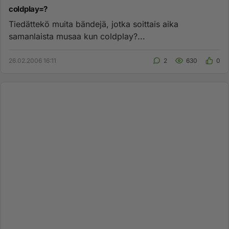
coldplay=?
Tiedättekö muita bändejä, jotka soittais aika
samanlaista musaa kun coldplay?...
26.02.2006 16:11
2
630
0