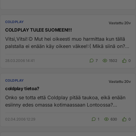
COLDPLAY
Vastattu 20v
COLDPLAY TULEE SUOMEEN!!!
Vitsi,Vitsi!:D Mut hei oikeesti muo harmittaa kun tällä
palstalla ei enään käy oikeen väkee!:( Mikä siinä on??
Haluun jut...
28.03.2006 14:41
7
1502
0
COLDPLAY
Vastattu 20v
coldplay tietoa?
Onko se totta että Coldplay pitää taukoa, eikä enään
esiinny edes omassa kotimaassaan Lontoossa?
Haluaisin mennä Coldplay...
02.04.2006 12:29
1
630
0