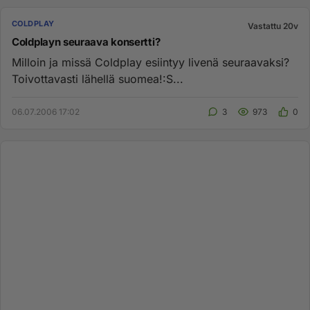
COLDPLAY
Vastattu 20v
Coldplayn seuraava konsertti?
Milloin ja missä Coldplay esiintyy livenä seuraavaksi?
Toivottavasti lähellä suomea!:S...
06.07.2006 17:02
3
973
0