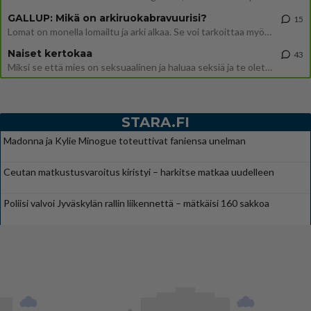
GALLUP: Mikä on arkiruokabravuurisi?
15
Lomat on monella lomailtu ja arki alkaa. Se voi tarkoittaa myös sitä, että grillailut on grillattu ja palataan arjen ruo
Naiset kertokaa
43
Miksi se että mies on seksuaalinen ja haluaa seksiä ja te olette hänen mielestänne haluttava on vastenmielistä? Mikä sii
STARA.FI
Madonna ja Kylie Minogue toteuttivat faniensa unelman
Ceutan matkustusvaroitus kiristyi – harkitse matkaa uudelleen
Poliisi valvoi Jyväskylän rallin liikennettä – mätkäisi 160 sakkoa