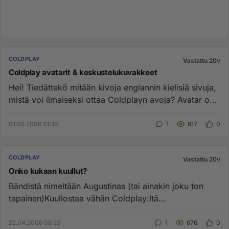
COLDPLAY
Vastattu 20v
Coldplay avatarit & keskustelukuvakkeet
Hei! Tiedättekö mitään kivoja englannin kielisiä sivuja,
mistä voi ilmaiseksi ottaa Coldplayn avoja? Avatar on
siis sell...
01.05.2006 13:30
1
917
0
COLDPLAY
Vastattu 20v
Onko kukaan kuullut?
Bändistä nimeltään Augustinas (tai ainakin joku ton
tapainen)Kuullostaa vähän Coldplay:ltä...
22.04.2006 08:23
1
676
0