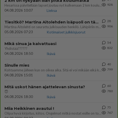
2 km on nykyään liian pitkä koulumatka
928
Hesarissa päivitellään lapset joutuu nyt kulkemaan 2 km kouluun jösses. Ruostefillarilla tuo matka menee vaikka miten äk
04.08.2026 10:07
Lieksa
28
Tiesitkö? Martina Aitolehden isäpuoli on tämä suosittu laulaja
906
Martina Aitolehti on seurattu julkisuuden henkilö. Lähipiiriin mahtuu muitakin tunnettuja henkilöitä. Tiesitkö, että Ma
05.08.2026 07:23
Kotimaiset julkkisjuorut
54
Mikä sinua ja kaivattuasi
832
Yhdistää??????
04.08.2026 18:50
Ikävä
40
Sinulle mies
799
Kohtaamme jälleen kun on oikea aika. Sitä ei voi mikään eikä kukaan estää <3 <3
04.08.2026 15:01
Ikävä
60
Mitä uskot hänen ajattelevan sinusta?
780
😇
04.08.2026 18:30
Ikävä
75
Miia Heikkinen avautui !
767
Olipa hyvä kirjoitus, kiitos. Ongelmat mitkä nostat esille on todellisia ja tämä ylimielisyys totta ja se näkyy kaikessa