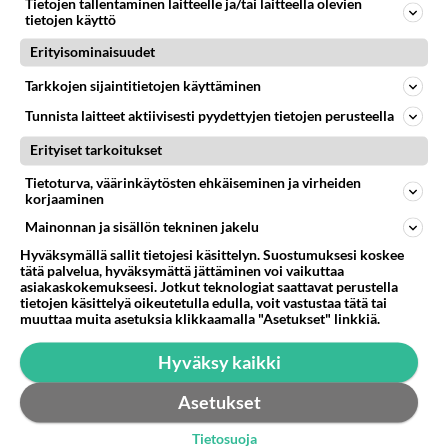
Olen kuullut että Chris olisi naimisissa sen Gwyneth
Tietojen tallentaminen laitteelle ja/tai laitteella olevien
tietojen käyttö
Paltrow kanssa.Voisitteko kertoa miten heidän suhde
voi?Mitäs luule...
Erityisominaisuudet
04.03.2006 16:07
2
701
0
Tarkkojen sijaintitietojen käyttäminen
Tunnista laitteet aktiivisesti pyydettyjen tietojen perusteella
Erityiset tarkoitukset
Tietoturva, väärinkäytösten ehkäiseminen ja virheiden
korjaaminen
Mainonnan ja sisällön tekninen jakelu
Hyväksymällä sallit tietojesi käsittelyn. Suostumuksesi koskee
tätä palvelua, hyväksymättä jättäminen voi vaikuttaa
asiakaskokemukseesi. Jotkut teknologiat saattavat perustella
tietojen käsittelyä oikeutetulla edulla, voit vastustaa tätä tai
muuttaa muita asetuksia klikkaamalla "Asetukset" linkkiä.
Hyväksy kaikki
Asetukset
Tietosuoja