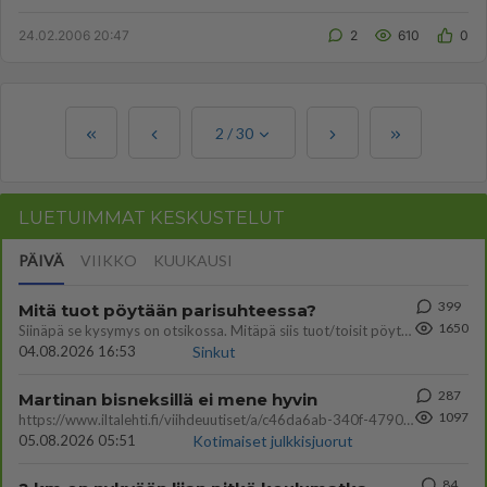
netissä?:)...
24.02.2006 20:47
2
610
0
2
/
30
LUETUIMMAT KESKUSTELUT
PÄIVÄ
VIIKKO
KUUKAUSI
399
Mitä tuot pöytään parisuhteessa?
1650
Siinäpä se kysymys on otsikossa. Mitäpä siis tuot/toisit pöytään parisuhteessa? Oletko mies vai nainen? Koetko sen mitä
04.08.2026 16:53
Sinkut
287
Martinan bisneksillä ei mene hyvin
1097
https://www.iltalehti.fi/viihdeuutiset/a/c46da6ab-340f-4790-aaa7-0865eed2336 Yrityksen konkurssihakemus on tullut kärä
05.08.2026 05:51
Kotimaiset julkkisjuorut
84