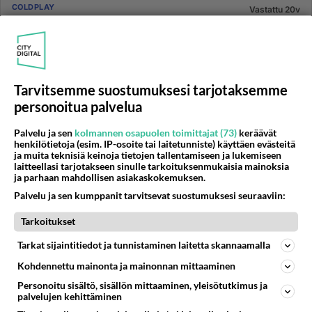
COLDPLAY
Vastattu 20v
Coldplay faneja?
Oisko ketään coldplayn fanittajaa? Ja mitä tykkäätte
siitä?? mä itse kuuntelen coldplayta aivan älyttömästi!
Se on vaan ...
Tarvitsemme suostumuksesi tarjotaksemme
24.03.2006 18:34
5
713
0
personoitua palvelua
Palvelu ja sen
kolmannen osapuolen toimittajat (73)
keräävät
COLDPLAY
henkilötietoja (esim. IP-osoite tai laitetunniste) käyttäen evästeitä
Vastattu 20v
ja muita teknisiä keinoja tietojen tallentamiseen ja lukemiseen
Coldplayn lippuja?
laitteellasi tarjotakseen sinulle tarkoituksenmukaisia mainoksia
ja parhaan mahdollisen asiakaskokemuksen.
Olen kuullut ettei netistä kannata tilata Coldplayn
Palvelu ja sen kumppanit tarvitsevat suostumuksesi seuraaviin:
konserttiin lippuja.Tietäisikö joku mihin kannattaisi
soittaa, että ...
Tarkoitukset
07.03.2006 12:56
10
1300
0
Tarkat sijaintitiedot ja tunnistaminen laitetta skannaamalla
Kohdennettu mainonta ja mainonnan mittaaminen
COLDPLAY
Vastattu 20v
Personoitu sisältö, sisällön mittaaminen, yleisötutkimus ja
Chris Martin
palvelujen kehittäminen