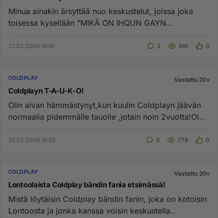
Minua ainakin ärsyttää nuo keskustelut, joissa joka
toisessa kysellään "MIKÄ ON IHQUN GAYN
FANIOSOTE!?" "MISTÄ VOIN LÖYT...
27.02.2006 18:18
2
561
0
COLDPLAY
Vastattu 20v
Coldplayn T-A-U-K-O!
Olin aivan hämmästynyt,kun kuulin Coldplayn jäävän
normaalia pidemmälle tauolle ,jotain noin 2vuotta!Olen
aina kuunnellu...
25.02.2006 16:58
5
779
0
COLDPLAY
Vastattu 20v
Lontoolaista Coldplay bändin fania etsimässä!
Mistä löytäisin Coldplay bändin fanin, joka on kotoisin
Lontoosta ja jonka kanssa voisin keskustella