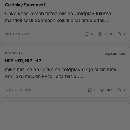
Coldplay Suomeen?
Onko kenelläkään tietoa olisiko Coldplay tulossa
mahdollisesti Suomeen keikalle tai onko edes
neuvotteluja käyty? Pari v...
30.01.2007 13:27
2
1449
0
COLDPLAY
Vastattu 19v
HEP HEP, HIP, HIP
mikä biisi se on? onko se coldplayn?? ja biisin nimi
on? joku muukin kyseli sitä biisiä......
17.02.2007 09:00
1
687
0