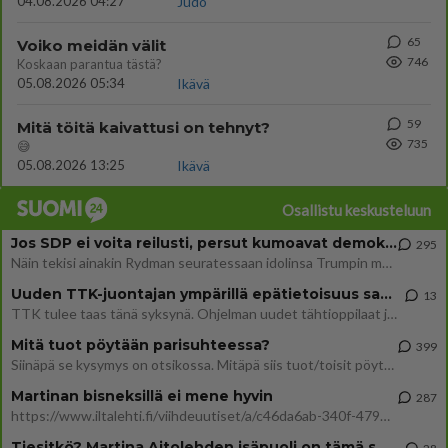
04.08.2026 04:27
Judo
65
Voiko meidän välit
746
Koskaan parantua tästä?
05.08.2026 05:34
Ikävä
59
Mitä töitä kaivattusi on tehnyt?
735
😅
05.08.2026 13:25
Ikävä
Osallistu keskusteluun
Jos SDP ei voita reilusti, persut kumoavat demokratian Suomesta
295
Näin tekisi ainakin Rydman seuratessaan idolinsa Trumpin mallia https://www.is.fi/politiikka/art-2000012187244.html
Uuden TTK-juontajan ympärillä epätietoisuus sakenee - Nyt MTV hämmentää soppaa
13
TTK tulee taas tänä syksynä. Ohjelman uudet tähtioppilaat julkistetaan torstaina 6. elokuuta klo 14 alkavassa lehdistö
Mitä tuot pöytään parisuhteessa?
399
Siinäpä se kysymys on otsikossa. Mitäpä siis tuot/toisit pöytään parisuhteessa? Oletko mies vai nainen? Koetko sen mitä
Martinan bisneksillä ei mene hyvin
287
https://www.iltalehti.fi/viihdeuutiset/a/c46da6ab-340f-4790-aaa7-0865eed2336 Yrityksen konkurssihakemus on tullut kärä
Tiesitkö? Martina Aitolehden isäpuoli on tämä suosittu laulaja