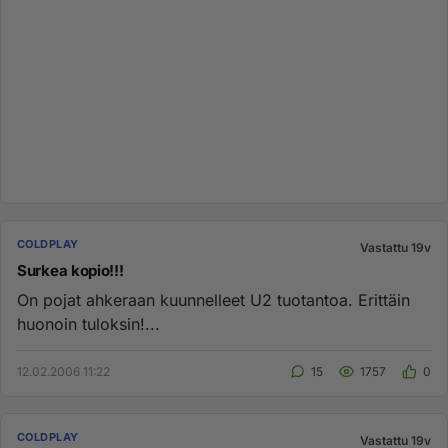
COLDPLAY
Vastattu 19v
Surkea kopio!!!
On pojat ahkeraan kuunnelleet U2 tuotantoa. Erittäin
huonoin tuloksin!...
12.02.2006 11:22
15
1757
0
COLDPLAY
Vastattu 19v