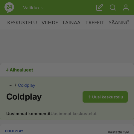
Valikko
KESKUSTELU
VIIHDE
LAINAA
TREFFIT
SÄÄNNÖT
Aihealueet
Coldplay
Coldplay
Uusi keskustelu
Uusimmat kommentit
Uusimmat keskustelut
COLDPLAY
Vastattu 19v