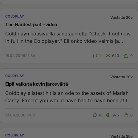
COLDPLAY
Vastattu 20v
The Hardest part -video
Coldplayn kotisivuilla sanotaan että "Check it out now
in full in the Coldplayer." Eli onko video valmis ja
katsottavis...
18.04.2006 15:34
1
643
0
COLDPLAY
Vastattu 20v
Eipä vaikuta kovin järkevältä
Coldplay's latest hit is an ode to the assets of Mariah
Carey. Except you would have had to have been at the
China Club...
10.04.2006 11:02
6
975
0
COLDPLAY
Vastattu 20v