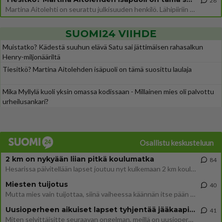
28
Martina Aitolehti on seurattu julkisuuden henkilö. Lähipiiriin mahtuu muitakin tunnettuja henkilöitä. Tiesitkö, että Ma
SUOMI24 VIIHDE
Muistatko? Kädestä suuhun elävä Satu sai jättimäisen rahasalkun
Henry-miljonääriltä
Tiesitkö? Martina Aitolehden isäpuoli on tämä suosittu laulaja
Mika Myllylä kuoli yksin omassa kodissaan - Millainen mies oli palvottu
urheilusankari?
Osallistu keskusteluun
2 km on nykyään liian pitkä koulumatka
84
Hesarissa päivitellään lapset joutuu nyt kulkemaan 2 km kouluun jösses. Ruostefillarilla tuo matka menee vaikka miten äk
Miesten tuijotus
40
Mutta mies vain tuijottaa, siinä vaiheessa käännän itse pään pois. Mikä juttu? Yleensä jos joku tuijottaa tai katsoo, hä
Uusioperheen aikuiset lapset tyhjentää jääkaapin käydessään
41
Miten selvittäisitte seuraavan ongelman, meillä on uusioperhe, minulla teini-ikäiset lapset ja puolisolla aikuiset, jotk