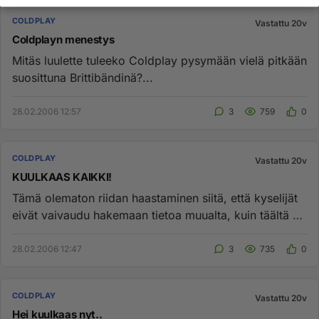
COLDPLAY
Vastattu 20v
Coldplayn menestys
Mitäs luulette tuleeko Coldplay pysymään vielä pitkään
suosittuna Brittibändinä?...
28.02.2006 12:57
3
759
0
COLDPLAY
Vastattu 20v
KUULKAAS KAIKKI!
Tämä olematon riidan haastaminen siitä, että kyselijät
eivät vaivaudu hakemaan tietoa muualta, kuin täältä on
aivan type...
28.02.2006 12:47
3
735
0
COLDPLAY
Vastattu 20v
Hei kuulkaas nyt..