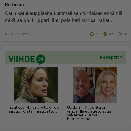
Kertokaa
Ostin katukauppiaalta kummallisen turriaisen enkä tiiä
mikä se on. Hiippari lähti pois heti kun sai rahat
kouraan. Se on...
08.11.2012 12:06
7
97
0