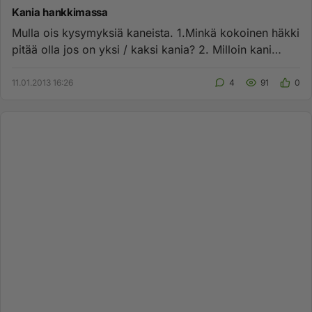
Kania hankkimassa
Mulla ois kysymyksiä kaneista. 1.Minkä kokoinen häkki
pitää olla jos on yksi / kaksi kania? 2. Milloin kani
kannattaa ha...
11.01.2013 16:26
4
91
0