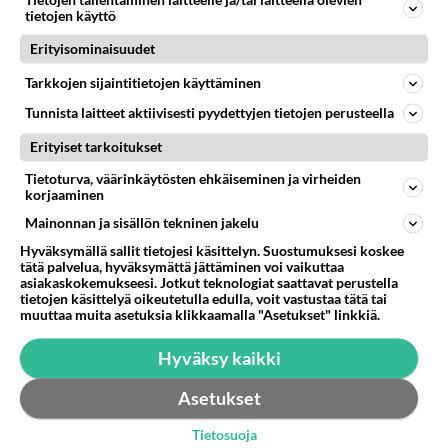
Tietojen tallentaminen laitteelle ja/tai laitteella olevien
Tai tiedättekö mahd joitain kasvattajia joilla olisi??
tietojen käyttö
Plussaa on jos löytyy Oulun/Lapin alueelta. :-)...
Erityisominaisuudet
UPDATE_9855337
Tarkkojen sijaintitietojen käyttäminen
3
234
0
22.12.2012 05:47
Tunnista laitteet aktiivisesti pyydettyjen tietojen perusteella
Erityiset tarkoitukset
Tietoturva, väärinkäytösten ehkäiseminen ja virheiden
korjaaminen
Mainonnan ja sisällön tekninen jakelu
Hyväksymällä sallit tietojesi käsittelyn. Suostumuksesi koskee
tätä palvelua, hyväksymättä jättäminen voi vaikuttaa
asiakaskokemukseesi. Jotkut teknologiat saattavat perustella
tietojen käsittelyä oikeutetulla edulla, voit vastustaa tätä tai
muuttaa muita asetuksia klikkaamalla "Asetukset" linkkiä.
Hyväksy kaikki
Asetukset
Tietosuoja