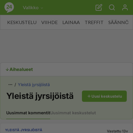
Valikko
KESKUSTELU
VIIHDE
LAINAA
TREFFIT
SÄÄNNÖT
Aihealueet
Yleistä jyrsijöistä
Yleistä jyrsijöistä
Uusi keskustelu
Uusimmat kommentit
Uusimmat keskustelut
YLEISTÄ JYRSIJÖISTÄ
Vastattu 13v