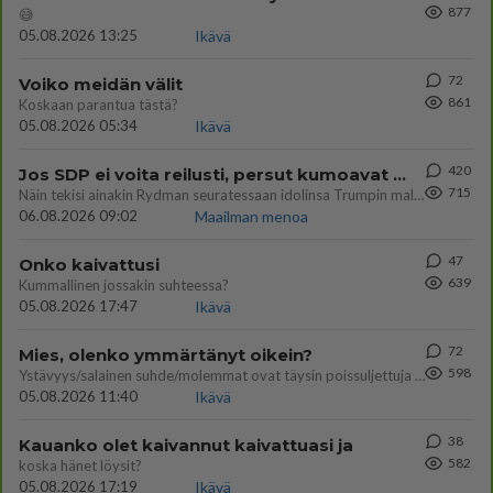
877
😅
05.08.2026 13:25
Ikävä
72
Voiko meidän välit
861
Koskaan parantua tästä?
05.08.2026 05:34
Ikävä
420
Jos SDP ei voita reilusti, persut kumoavat demokratian Suomesta
715
Näin tekisi ainakin Rydman seuratessaan idolinsa Trumpin mallia https://www.is.fi/politiikka/art-2000012187244.html
06.08.2026 09:02
Maailman menoa
47
Onko kaivattusi
639
Kummallinen jossakin suhteessa?
05.08.2026 17:47
Ikävä
72
Mies, olenko ymmärtänyt oikein?
598
Ystävyys/salainen suhde/molemmat ovat täysin poissuljettuja asioita? Nainen
05.08.2026 11:40
Ikävä
38
Kauanko olet kaivannut kaivattuasi ja
582
koska hänet löysit?
05.08.2026 17:19
Ikävä