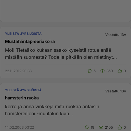
YLEISTÄ JYRSIJÖISTÄ
Vastattu 13v
Mustahäntäpreeriakoira
Moi! Tietääkö kukaan saako kyseistä rotua enää
mistään suomesta? Todella pitkään olen miettinyt
ottavani ja pidän lemm...
22.11.2012 20:38
5
350
0
YLEISTÄ JYRSIJÖISTÄ
Vastattu 13v
hamsterin ruoka
kerro ja anna vinkkejä mitä ruokaa antaisin
hamstereilleni -muutakin kuin
kiinankaalta,porkkanaa,omenaa,jyviä...olisi ni...
14.02.2003 03:22
19
2105
0