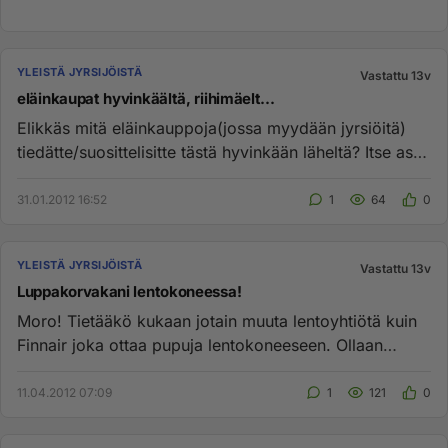
YLEISTÄ JYRSIJÖISTÄ
Vastattu 13v
eläinkaupat hyvinkäältä, riihimäelt...
Elikkäs mitä eläinkauppoja(jossa myydään jyrsiöitä)
tiedätte/suosittelisitte tästä hyvinkään läheltä? Itse asun
hyvinkäl...
31.01.2012 16:52
1
64
0
YLEISTÄ JYRSIJÖISTÄ
Vastattu 13v
Luppakorvakani lentokoneessa!
Moro! Tietääkö kukaan jotain muuta lentoyhtiötä kuin
Finnair joka ottaa pupuja lentokoneeseen. Ollaan
kesällä muuttamas...
11.04.2012 07:09
1
121
0