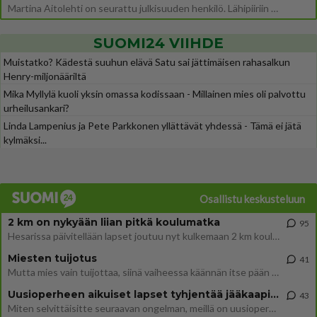
Martina Aitolehti on seurattu julkisuuden henkilö. Lähipiiriin mahtuu muitakin tunnettuja henkilöitä. Tiesitkö, että Ma
SUOMI24 VIIHDE
Muistatko? Kädestä suuhun elävä Satu sai jättimäisen rahasalkun
Henry-miljonääriltä
Mika Myllylä kuoli yksin omassa kodissaan - Millainen mies oli palvottu
urheilusankari?
Linda Lampenius ja Pete Parkkonen yllättävät yhdessä - Tämä ei jätä
kylmäksi...
Osallistu keskusteluun
2 km on nykyään liian pitkä koulumatka
95
Hesarissa päivitellään lapset joutuu nyt kulkemaan 2 km kouluun jösses. Ruostefillarilla tuo matka menee vaikka miten äk
Miesten tuijotus
41
Mutta mies vain tuijottaa, siinä vaiheessa käännän itse pään pois. Mikä juttu? Yleensä jos joku tuijottaa tai katsoo, hä
Uusioperheen aikuiset lapset tyhjentää jääkaapin käydessään
43
Miten selvittäisitte seuraavan ongelman, meillä on uusioperhe, minulla teini-ikäiset lapset ja puolisolla aikuiset, jotk