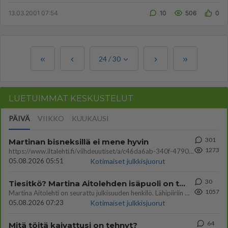
tulee joka ke...
13.03.2001 07:54
10
506
0
24
/
30
LUETUIMMAT KESKUSTELUT
PÄIVÄ
VIIKKO
KUUKAUSI
301
Martinan bisneksillä ei mene hyvin
1273
https://www.iltalehti.fi/viihdeuutiset/a/c46da6ab-340f-4790-aaa7-0865eed2336 Yrityksen konkurssihakemus on tullut kärä
05.08.2026 05:51
Kotimaiset julkkisjuorut
30
Tiesitkö? Martina Aitolehden isäpuoli on tämä suosittu laulaja
1057
Martina Aitolehti on seurattu julkisuuden henkilö. Lähipiiriin mahtuu muitakin tunnettuja henkilöitä. Tiesitkö, että Ma
05.08.2026 07:23
Kotimaiset julkkisjuorut
64
Mitä töitä kaivattusi on tehnyt?