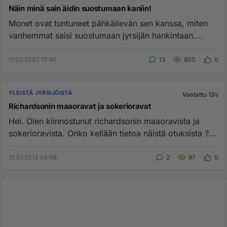
Näin minä sain äidin suostumaan kaniin!
Monet ovat tuntuneet pähkäilevän sen kanssa, miten
vanhemmat saisi suostumaan jyrsijän hankintaan.
Minulla oli myös sam...
11.02.2007 17:46
13
800
0
YLEISTÄ JYRSIJÖISTÄ
Vastattu 13v
Richardsonin maaoravat ja sokerioravat
Hei. Olen kiinnostunut richardsonin maaoravista ja
sokerioravista. Onko kellään tietoa näistä otuksista ?
Mitä ne syö ja...
31.01.2013 04:48
2
97
0