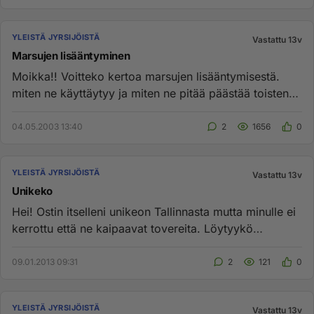
YLEISTÄ JYRSIJÖISTÄ
Vastattu 13v
Marsujen lisääntyminen
Moikka!! Voitteko kertoa marsujen lisääntymisestä.
miten ne käyttäytyy ja miten ne pitää päästää toistensa
luokse ym..?...
04.05.2003 13:40
2
1656
0
YLEISTÄ JYRSIJÖISTÄ
Vastattu 13v
Unikeko
Hei! Ostin itselleni unikeon Tallinnasta mutta minulle ei
kerrottu että ne kaipaavat tovereita. Löytyykö
Suomesta Unikeo...
09.01.2013 09:31
2
121
0
YLEISTÄ JYRSIJÖISTÄ
Vastattu 13v