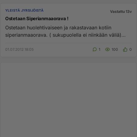
YLEISTÄ JYRSIJÖISTÄ
Vastattu 13v
Ostetaan Siperianmaaorava !
Ostetaan huolehtivaiseen ja rakastavaan kotiin
siperianmaaorava. ( sukupuolella ei niinkään väliä)
Oravan ei tarvitse ol...
01.07.2012 18:05
1
100
0