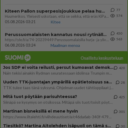
77
Kiteen Pallon superpesisjoukkue pelaa huumeiden vaikutuksen alaisena
574
Huumerikos. Yleisesti uskotaan, että se seikka, että eräs KiPan pelaaja kärähtää huumeista, on vain jäävuoren huippu. M
05.08.2026 03:21
Kitee
450
Perussuomalaisten kannatus nousi rytinällä Ylen tänään julkaisemassa tuoreimmassa gallup-kyselyssä.
563
https://yle.fi/a/74-20239449 Perussuomalaisilla hurja- ja ylivoimaisesti suurin nousu tässä uudessa Ylen gallupissa. Kyl
06.08.2026 03:24
Maailman menoa
Osallistu keskusteluun
Jos SDP ei voita reilusti, persut kumoavat demokratian Suomesta
420
Näin tekisi ainakin Rydman seuratessaan idolinsa Trumpin mallia https://www.is.fi/politiikka/art-2000012187244.html
Uuden TTK-juontajan ympärillä epätietoisuus sakenee - Nyt MTV hämmentää soppaa
28
TTK tulee taas tänä syksynä. Ohjelman uudet tähtioppilaat julkistetaan torstaina 6. elokuuta klo 14 alkavassa lehdistö
Mitä tuot pöytään parisuhteessa?
425
Siinäpä se kysymys on otsikossa. Mitäpä siis tuot/toisit pöytään parisuhteessa? Oletko mies vai nainen? Koetko sen mitä
Martinan bisneksillä ei mene hyvin
301
https://www.iltalehti.fi/viihdeuutiset/a/c46da6ab-340f-4790-aaa7-0865eed2336 Yrityksen konkurssihakemus on tullut kärä
Tiesitkö? Martina Aitolehden isäpuoli on tämä suosittu laulaja
30