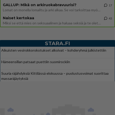
GALLUP: Mikä on arkiruokabravuurisi?
17
Lomat on monella lomailtu ja arki alkaa. Se voi tarkoittaa myös sitä, että grillailut on grillattu ja palataan arjen ruo
Naiset kertokaa
43
Miksi se että mies on seksuaalinen ja haluaa seksiä ja te olette hänen mielestänne haluttava on vastenmielistä? Mikä sii
STARA.FI
Aikuisten vesirokkorokotukset alkoivat – kohderyhmä julkistettiin
Hämeensillan patsaat puettiin suomirockiin
Suuria räjähdyksiä Kittilässä elokuussa – puolustusvoimat suorittaa
massaräjäytyksiä