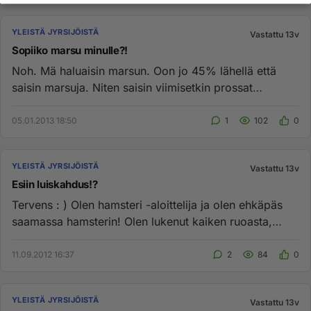
YLEISTÄ JYRSIJÖISTÄ
Vastattu 13v
Sopiiko marsu minulle?!
Noh. Mä haluaisin marsun. Oon jo 45% lähellä että
saisin marsuja. Niten saisin viimisetkin prossat
nousuun? Help me!?!??...
05.01.2013 18:50
1
102
0
YLEISTÄ JYRSIJÖISTÄ
Vastattu 13v
Esiin luiskahdus!?
Tervens : ) Olen hamsteri -aloittelija ja olen ehkäpäs
saamassa hamsterin! Olen lukenut kaiken ruoasta,
sairauksista ja ...
11.09.2012 16:37
2
84
0
YLEISTÄ JYRSIJÖISTÄ
Vastattu 13v