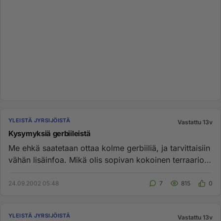
YLEISTÄ JYRSIJÖISTÄ
Vastattu 13v
Kysymyksiä gerbiileistä
Me ehkä saatetaan ottaa kolme gerbiiliä, ja tarvittaisiin
vähän lisäinfoa. Mikä olis sopivan kokoinen terraario
kolmelle...
24.09.2002 05:48
7
815
0
YLEISTÄ JYRSIJÖISTÄ
Vastattu 13v