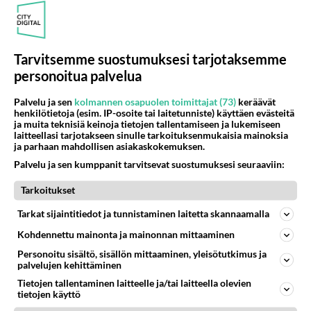
16
Mersumies201
540
Oli tänään hyrskällä melekoosen tehokas 124 liikenteessä. Ei paljon vastamäki haitannu....
07.08.2026 19:00
Hyrynsalmi
Tarvitsemme suostumuksesi tarjotaksemme
personoitua palvelua
Osallistu keskusteluun
Palvelu ja sen
kolmannen osapuolen toimittajat (73)
keräävät
Muistatko Mikkelin panttivankidraaman?
76
henkilötietoja (esim. IP-osoite tai laitetunniste) käyttäen evästeitä
Uusi draamasarja järkyttävästä tapauksesta on tulossa. Tositapahtumiin perustuva sarja ammentaa vuoden 1986 Mikkelin pan
ja muita teknisiä keinoja tietojen tallentamiseen ja lukemiseen
laitteellasi tarjotakseen sinulle tarkoituksenmukaisia mainoksia
Ernest Lawson täräytti erikoisen heiton TTK-lehdistötilaisuudessa: " Onko tässä tarkoituksena...?"
8
ja parhaan mahdollisen asiakaskokemuksen.
Ernest Lawson esitteli uudet TTK-tähtioppilaat ja opettajat torstaina 6.8. lehdistölle. Tulevalla kaudella on yksi hausk
Palvelu ja sen kumppanit tarvitsevat suostumuksesi seuraaviin:
Jos SDP ei voita reilusti, persut kumoavat demokratian Suomesta
663
Tarkoitukset
Näin tekisi ainakin Rydman seuratessaan idolinsa Trumpin mallia https://www.is.fi/politiikka/art-2000012187244.html
Uuden TTK-juontajan ympärillä epätietoisuus sakenee - Nyt MTV hämmentää soppaa
Tarkat sijaintitiedot ja tunnistaminen laitetta skannaamalla
51
TTK tulee taas tänä syksynä. Ohjelman uudet tähtioppilaat julkistetaan torstaina 6. elokuuta klo 14 alkavassa lehdistö
Kohdennettu mainonta ja mainonnan mittaaminen
Mitä tuot pöytään parisuhteessa?
491
Personoitu sisältö, sisällön mittaaminen, yleisötutkimus ja
Siinäpä se kysymys on otsikossa. Mitäpä siis tuot/toisit pöytään parisuhteessa? Oletko mies vai nainen? Koetko sen mitä
palvelujen kehittäminen
Tietojen tallentaminen laitteelle ja/tai laitteella olevien
tietojen käyttö
SUOMI24 VIIHDE