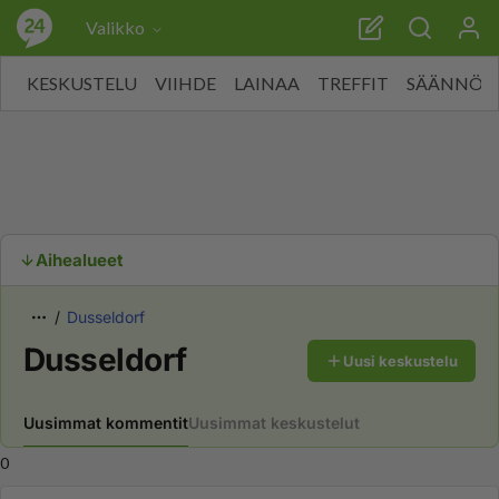
Valikko
KESKUSTELU
VIIHDE
LAINAA
TREFFIT
SÄÄNNÖT
Aihealueet
Dusseldorf
Dusseldorf
Uusi keskustelu
Uusimmat kommentit
Uusimmat keskustelut
0