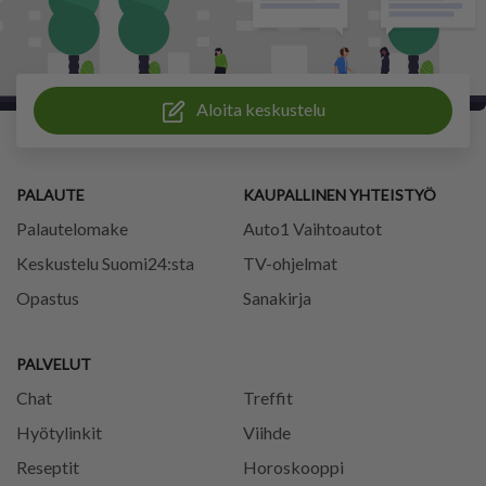
Aloita keskustelu
PALAUTE
KAUPALLINEN YHTEISTYÖ
Palautelomake
Auto1 Vaihtoautot
Keskustelu Suomi24:sta
TV-ohjelmat
Opastus
Sanakirja
PALVELUT
Chat
Treffit
Hyötylinkit
Viihde
Reseptit
Horoskooppi