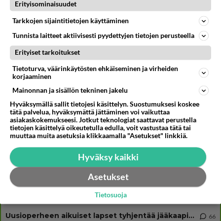
Luetuimmat: Aarne Pelkonen ja Noora Louhimo vihdoinkin yhdessä -
Erityisominaisuudet
Tätä moni jo odotti
Tarkkojen sijaintitietojen käyttäminen
Muistatko Hyvät, pahat ja rumat? Tämä leffa tv:ssä herättää
kohusarjan henkiin
Tunnista laitteet aktiivisesti pyydettyjen tietojen perusteella
Huoli heräsi - Erikoisjoukot tulevasta kaudesta tyly paljastus
Erityiset tarkoitukset
Tietoturva, väärinkäytösten ehkäiseminen ja virheiden
korjaaminen
Mainonnan ja sisällön tekninen jakelu
Osallistu keskusteluun
Hyväksymällä sallit tietojesi käsittelyn. Suostumuksesi koskee
tätä palvelua, hyväksymättä jättäminen voi vaikuttaa
Martinan bisneksillä ei mene hyvin
333
asiakaskokemukseesi. Jotkut teknologiat saattavat perustella
https://www.iltalehti.fi/viihdeuutiset/a/c46da6ab-340f-4790-aaa7-0865eed2336 Yrityksen konkurssihakemus on tullut kärä
tietojen käsittelyä oikeutetulla edulla, voit vastustaa tätä tai
muuttaa muita asetuksia klikkaamalla "Asetukset" linkkiä.
Tiesitkö? Martina Aitolehden isäpuoli on tämä suosittu laulaja
36
Martina Aitolehti on seurattu julkisuuden henkilö. Lähipiiriin mahtuu muitakin tunnettuja henkilöitä. Tiesitkö, että Ma
Hyväksy kaikki
2 km on nykyään liian pitkä koulumatka
117
Hesarissa päivitellään lapset joutuu nyt kulkemaan 2 km kouluun jösses. Ruostefillarilla tuo matka menee vaikka miten äk
Asetukset
Miesten tuijotus
49
Tietosuoja
Mutta mies vain tuijottaa, siinä vaiheessa käännän itse pään pois. Mikä juttu? Yleensä jos joku tuijottaa tai katsoo, hä
Uusioperheen aikuiset lapset tyhjentää jääkaapin käydessään
66