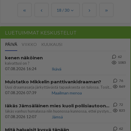
18
/
30
LUETUIMMAT KESKUSTELUT
PÄIVÄ
VIIKKO
KUUKAUSI
62
kenen näköinen
1085
kaivattusi on ?
07.08.2026 16:24
Ikävä
76
Muistatko Mikkelin panttivankidraaman?
869
Uusi draamasarja järkyttävästä tapauksesta on tulossa. Tositapahtumiin perustuva sarja ammentaa vuoden 1986 Mikkelin pan
07.08.2026 07:39
Maailman menoa
72
Iäkäs Jämsäläinen mies kuoli poliisiautoon matkalla Jyväskylän putkaan
835
Iäkäs vanhus humalassa niin huonossa kunnossa, ettei pystynyt huolehtimaan itsestään niin ainoa apu sillä hetkellä oli
07.08.2026 12:07
Jämsä
62
Mitä haluaisit kysyä tänään