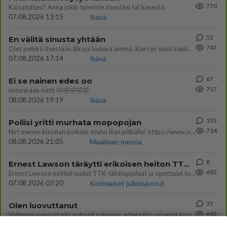
770
Kaivatultasi? Anna jokin tunniste itsestäni tai hänestä.
07.08.2026 13:15
Ikävä
52
En välitä sinusta yhtään
743
Olet pelkkä itsestään liikoja luuleva ämmä. Kierrän sinut kaukaa nyt ja aina. Olit mulle pelkkä lelu vaan.
07.08.2026 17:14
Ikävä
67
Ei se nainen edes oo
717
mitenkään nätti 🤣🤣🤣🤣🤣
08.08.2026 19:19
Ikävä
333
Poliisi yritti murhata mopopojan
714
Nyt menee kissalan poikien touhu liian pitkälle! https://www.is.fi/kotimaa/art-2000012193221.html Karu video mopomiiti
08.08.2026 21:05
Maailman menoa
8
Ernest Lawson täräytti erikoisen heiton TTK-lehdistötilaisuudessa: " Onko tässä tarkoituksena...?"
692
Ernest Lawson esitteli uudet TTK-tähtioppilaat ja opettajat torstaina 6.8. lehdistölle. Tulevalla kaudella on yksi hausk
07.08.2026 07:20
Kotimaiset julkkisjuorut
35
Olen luovuttanut
642
Välimme menivät niin pahasti solmuun, ettei niitä voi enää korjata. On aika jatkaa elämässä eteenpäin. Toivon sulle kaik
07.08.2026 15:03
Ikävä