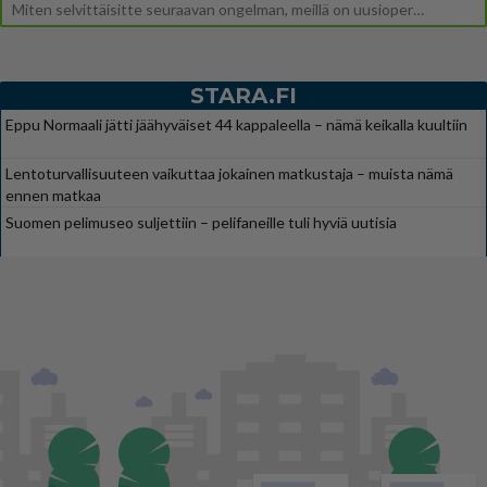
Miten selvittäisitte seuraavan ongelman, meillä on uusioperhe, minulla teini-ikäiset lapset ja puolisolla aikuiset, jotk
STARA.FI
Eppu Normaali jätti jäähyväiset 44 kappaleella – nämä keikalla kuultiin
Lentoturvallisuuteen vaikuttaa jokainen matkustaja – muista nämä
ennen matkaa
Suomen pelimuseo suljettiin – pelifaneille tuli hyviä uutisia