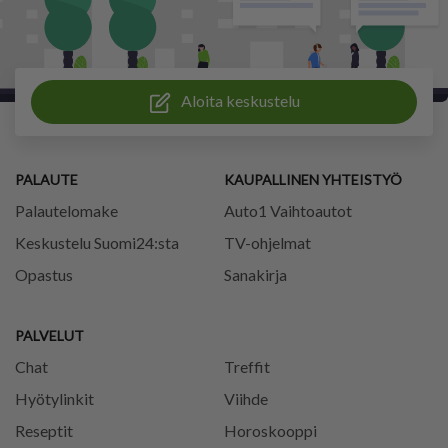
Aloita keskustelu
PALAUTE
KAUPALLINEN YHTEISTYÖ
Palautelomake
Auto1 Vaihtoautot
Keskustelu Suomi24:sta
TV-ohjelmat
Opastus
Sanakirja
PALVELUT
Chat
Treffit
Hyötylinkit
Viihde
Reseptit
Horoskooppi