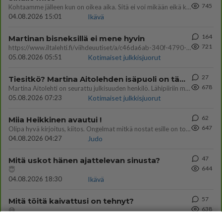
745
Kohtaamme jälleen kun on oikea aika. Sitä ei voi mikään eikä kukaan estää <3 <3
04.08.2026 15:01
Ikävä
164
Martinan bisneksillä ei mene hyvin
721
https://www.iltalehti.fi/viihdeuutiset/a/c46da6ab-340f-4790-aaa7-0865eed2336 Yrityksen konkurssihakemus on tullut kärä
05.08.2026 05:51
Kotimaiset julkkisjuorut
27
Tiesitkö? Martina Aitolehden isäpuoli on tämä suosittu laulaja
678
Martina Aitolehti on seurattu julkisuuden henkilö. Lähipiiriin mahtuu muitakin tunnettuja henkilöitä. Tiesitkö, että Ma
05.08.2026 07:23
Kotimaiset julkkisjuorut
62
Miia Heikkinen avautui !
647
Olipa hyvä kirjoitus, kiitos. Ongelmat mitkä nostat esille on todellisia ja tämä ylimielisyys totta ja se näkyy kaikessa
04.08.2026 04:27
Judo
47
Mitä uskot hänen ajattelevan sinusta?
644
😇
04.08.2026 18:30
Ikävä
57
Mitä töitä kaivattusi on tehnyt?
638
😅
05.08.2026 13:25
Ikävä