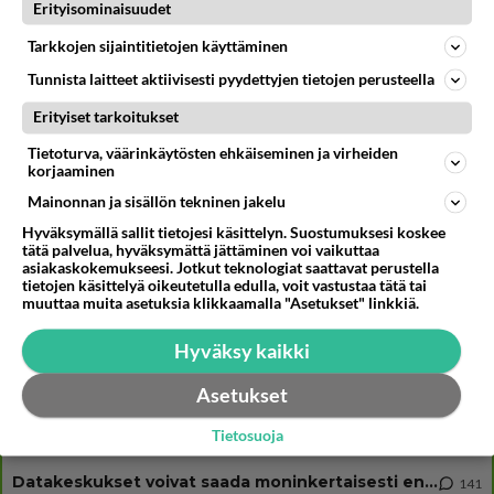
Muistatko? Kädestä suuhun elävä Satu sai jättimäisen rahasalkun
Erityisominaisuudet
Henry-miljonääriltä
Tarkkojen sijaintitietojen käyttäminen
Linda Lampenius ja Pete Parkkonen yllättävät yhdessä - Tämä ei jätä
kylmäksi...
Tunnista laitteet aktiivisesti pyydettyjen tietojen perusteella
Kun yksi kauhallinen ei riitä... Tämä helppo arkiruoka ei jää syömättä!
Erityiset tarkoitukset
Tietoturva, väärinkäytösten ehkäiseminen ja virheiden
korjaaminen
Mainonnan ja sisällön tekninen jakelu
Osallistu keskusteluun
Hyväksymällä sallit tietojesi käsittelyn. Suostumuksesi koskee
tätä palvelua, hyväksymättä jättäminen voi vaikuttaa
Uusioperheen aikuiset lapset tyhjentää jääkaapin käydessään
40
asiakaskokemukseesi. Jotkut teknologiat saattavat perustella
Miten selvittäisitte seuraavan ongelman, meillä on uusioperhe, minulla teini-ikäiset lapset ja puolisolla aikuiset, jotk
tietojen käsittelyä oikeutetulla edulla, voit vastustaa tätä tai
muuttaa muita asetuksia klikkaamalla "Asetukset" linkkiä.
GALLUP: Mikä on arkiruokabravuurisi?
10
Lomat on monella lomailtu ja arki alkaa. Se voi tarkoittaa myös sitä, että grillailut on grillattu ja palataan arjen ruo
Hyväksy kaikki
Naiset kertokaa
41
Miksi se että mies on seksuaalinen ja haluaa seksiä ja te olette hänen mielestänne haluttava on vastenmielistä? Mikä sii
Asetukset
Miksi kumppaniehdokkaan oma elämä on teille ongelma?
515
Tietosuoja
Täällä monesti kuulee vaatimuksia siitä, että kumppaniehdokkaalla ei saisi olla lemmikkejä, lapsia, kavereita, eksiä, su
Datakeskukset voivat saada moninkertaisesti enemmän palautuksia kuin mitä ne maksavat veroja
141