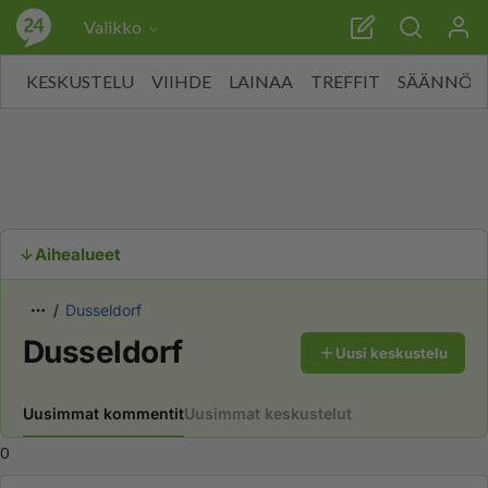
Valikko
KESKUSTELU
VIIHDE
LAINAA
TREFFIT
SÄÄNNÖT
Aihealueet
Dusseldorf
Dusseldorf
Uusi keskustelu
Uusimmat kommentit
Uusimmat keskustelut
0