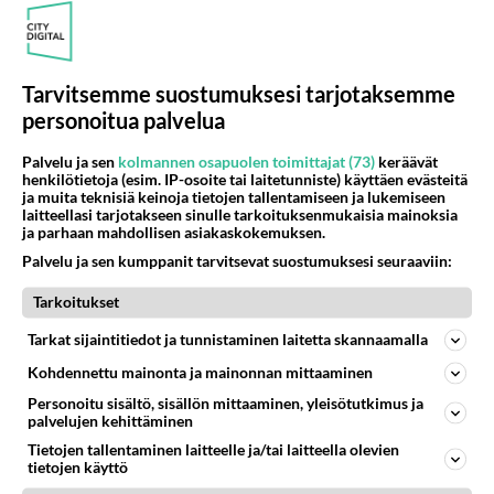
49
Voiko meidän välit
607
Koskaan parantua tästä?
05.08.2026 05:34
Ikävä
Tarvitsemme suostumuksesi tarjotaksemme
personoitua palvelua
Osallistu keskusteluun
Palvelu ja sen
kolmannen osapuolen toimittajat (73)
keräävät
Mitä tuot pöytään parisuhteessa?
349
henkilötietoja (esim. IP-osoite tai laitetunniste) käyttäen evästeitä
Siinäpä se kysymys on otsikossa. Mitäpä siis tuot/toisit pöytään parisuhteessa? Oletko mies vai nainen? Koetko sen mitä
ja muita teknisiä keinoja tietojen tallentamiseen ja lukemiseen
laitteellasi tarjotakseen sinulle tarkoituksenmukaisia mainoksia
Martinan bisneksillä ei mene hyvin
166
ja parhaan mahdollisen asiakaskokemuksen.
https://www.iltalehti.fi/viihdeuutiset/a/c46da6ab-340f-4790-aaa7-0865eed2336 Yrityksen konkurssihakemus on tullut kärä
Palvelu ja sen kumppanit tarvitsevat suostumuksesi seuraaviin:
Tiesitkö? Martina Aitolehden isäpuoli on tämä suosittu laulaja
27
Tarkoitukset
Martina Aitolehti on seurattu julkisuuden henkilö. Lähipiiriin mahtuu muitakin tunnettuja henkilöitä. Tiesitkö, että Ma
2 km on nykyään liian pitkä koulumatka
Tarkat sijaintitiedot ja tunnistaminen laitetta skannaamalla
65
Hesarissa päivitellään lapset joutuu nyt kulkemaan 2 km kouluun jösses. Ruostefillarilla tuo matka menee vaikka miten äk
Kohdennettu mainonta ja mainonnan mittaaminen
Miesten tuijotus
40
Personoitu sisältö, sisällön mittaaminen, yleisötutkimus ja
Mutta mies vain tuijottaa, siinä vaiheessa käännän itse pään pois. Mikä juttu? Yleensä jos joku tuijottaa tai katsoo, hä
palvelujen kehittäminen
Tietojen tallentaminen laitteelle ja/tai laitteella olevien
tietojen käyttö
SUOMI24 VIIHDE