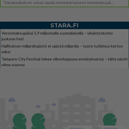
”Datakeskukset voivat saada moninkertaisesti enemmän palautuksia kuin mitä ne maksavat veroja”, sanoo professori Jussi K
STARA.FI
Veronmaksupäivä 1,9 miljoonalla suomalaisella – viivästyskorko
juoksee heti
Hallituksen miljardisäästö ei säästä miljardia – tuore tutkimus kertoo
miksi
Tampere City Festival tekee viikonloppuna ennätyksensä – tältä näytti
viime vuonna