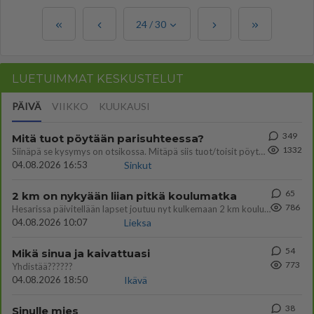
24
/
30
LUETUIMMAT KESKUSTELUT
PÄIVÄ
VIIKKO
KUUKAUSI
349
Mitä tuot pöytään parisuhteessa?
1332
Siinäpä se kysymys on otsikossa. Mitäpä siis tuot/toisit pöytään parisuhteessa? Oletko mies vai nainen? Koetko sen mitä
04.08.2026 16:53
Sinkut
65
2 km on nykyään liian pitkä koulumatka
786
Hesarissa päivitellään lapset joutuu nyt kulkemaan 2 km kouluun jösses. Ruostefillarilla tuo matka menee vaikka miten äk
04.08.2026 10:07
Lieksa
54
Mikä sinua ja kaivattuasi
773
Yhdistää??????
04.08.2026 18:50
Ikävä
38
Sinulle mies