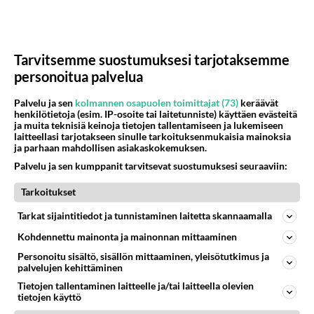
33
Nainen. Onko meissä
435
Sinusta jotain samaa? Näköä tai luonteenpiirteitä? Utelias
07.08.2026 21:51
Ikävä
Tarvitsemme suostumuksesi tarjotaksemme
personoitua palvelua
Osallistu keskusteluun
Palvelu ja sen
kolmannen osapuolen toimittajat (73)
keräävät
Muistatko Mikkelin panttivankidraaman?
64
henkilötietoja (esim. IP-osoite tai laitetunniste) käyttäen evästeitä
Uusi draamasarja järkyttävästä tapauksesta on tulossa. Tositapahtumiin perustuva sarja ammentaa vuoden 1986 Mikkelin pan
ja muita teknisiä keinoja tietojen tallentamiseen ja lukemiseen
laitteellasi tarjotakseen sinulle tarkoituksenmukaisia mainoksia
Ernest Lawson täräytti erikoisen heiton TTK-lehdistötilaisuudessa: " Onko tässä tarkoituksena...?"
5
ja parhaan mahdollisen asiakaskokemuksen.
Ernest Lawson esitteli uudet TTK-tähtioppilaat ja opettajat torstaina 6.8. lehdistölle. Tulevalla kaudella on yksi hausk
Palvelu ja sen kumppanit tarvitsevat suostumuksesi seuraaviin:
Jos SDP ei voita reilusti, persut kumoavat demokratian Suomesta
620
Tarkoitukset
Näin tekisi ainakin Rydman seuratessaan idolinsa Trumpin mallia https://www.is.fi/politiikka/art-2000012187244.html
Uuden TTK-juontajan ympärillä epätietoisuus sakenee - Nyt MTV hämmentää soppaa
Tarkat sijaintitiedot ja tunnistaminen laitetta skannaamalla
42
TTK tulee taas tänä syksynä. Ohjelman uudet tähtioppilaat julkistetaan torstaina 6. elokuuta klo 14 alkavassa lehdistö
Kohdennettu mainonta ja mainonnan mittaaminen
Mitä tuot pöytään parisuhteessa?
480
Personoitu sisältö, sisällön mittaaminen, yleisötutkimus ja
Siinäpä se kysymys on otsikossa. Mitäpä siis tuot/toisit pöytään parisuhteessa? Oletko mies vai nainen? Koetko sen mitä
palvelujen kehittäminen
Tietojen tallentaminen laitteelle ja/tai laitteella olevien
tietojen käyttö
SUOMI24 VIIHDE