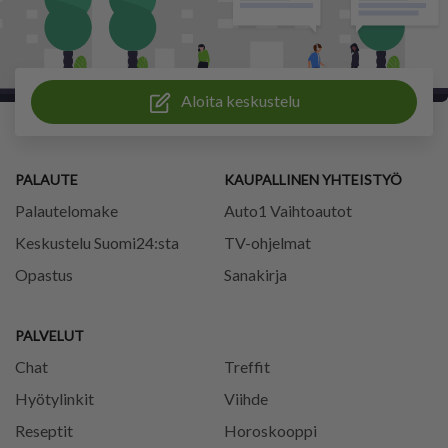
Aloita keskustelu
PALAUTE
KAUPALLINEN YHTEISTYÖ
Palautelomake
Auto1 Vaihtoautot
Keskustelu Suomi24:sta
TV-ohjelmat
Opastus
Sanakirja
PALVELUT
Chat
Treffit
Hyötylinkit
Viihde
Reseptit
Horoskooppi