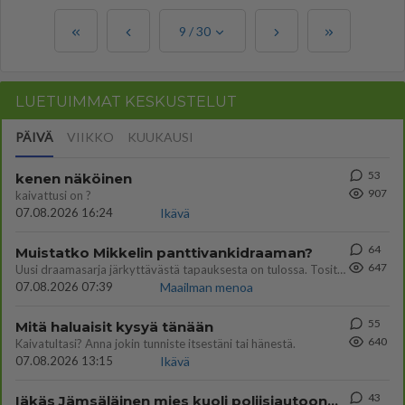
9
/
30
LUETUIMMAT KESKUSTELUT
PÄIVÄ
VIIKKO
KUUKAUSI
53
kenen näköinen
907
kaivattusi on ?
07.08.2026 16:24
Ikävä
64
Muistatko Mikkelin panttivankidraaman?
647
Uusi draamasarja järkyttävästä tapauksesta on tulossa. Tositapahtumiin perustuva sarja ammentaa vuoden 1986 Mikkelin pan
07.08.2026 07:39
Maailman menoa
55
Mitä haluaisit kysyä tänään
640
Kaivatultasi? Anna jokin tunniste itsestäni tai hänestä.
07.08.2026 13:15
Ikävä
43
Iäkäs Jämsäläinen mies kuoli poliisiautoon matkalla Jyväskylän putkaan