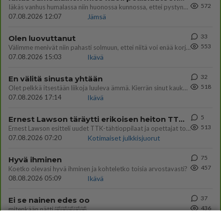
572
Iäkäs vanhus humalassa niin huonossa kunnossa, ettei pystynyt huolehtimaan itsestään niin ainoa apu sillä hetkellä oli
07.08.2026 12:07
Jämsä
33
Olen luovuttanut
553
Välimme menivät niin pahasti solmuun, ettei niitä voi enää korjata. On aika jatkaa elämässä eteenpäin. Toivon sulle kaik
07.08.2026 15:03
Ikävä
32
En välitä sinusta yhtään
518
Olet pelkkä itsestään liikoja luuleva ämmä. Kierrän sinut kaukaa nyt ja aina. Olit mulle pelkkä lelu vaan.
07.08.2026 17:14
Ikävä
5
Ernest Lawson täräytti erikoisen heiton TTK-lehdistötilaisuudessa: " Onko tässä tarkoituksena...?"
513
Ernest Lawson esitteli uudet TTK-tähtioppilaat ja opettajat torstaina 6.8. lehdistölle. Tulevalla kaudella on yksi hausk
07.08.2026 07:20
Kotimaiset julkkisjuorut
75
Hyvä ihminen
457
Koetko olevasi hyvä ihminen ja kohteletko toisia arvostavasti?
08.08.2026 05:09
Ikävä
37
Ei se nainen edes oo
436
mitenkään nätti 🤣🤣🤣🤣🤣
08.08.2026 19:19
Ikävä