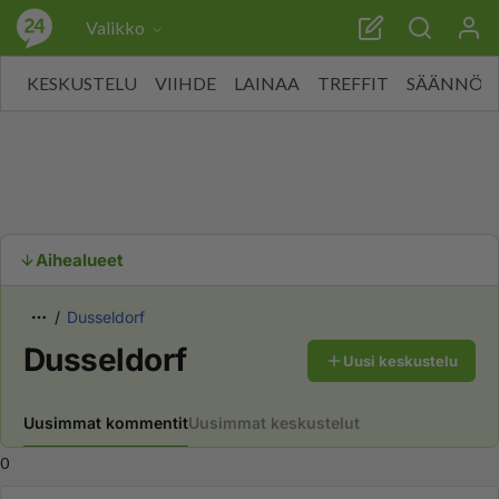
Valikko
KESKUSTELU
VIIHDE
LAINAA
TREFFIT
SÄÄNNÖT
Aihealueet
Dusseldorf
Dusseldorf
Uusi keskustelu
Uusimmat kommentit
Uusimmat keskustelut
0