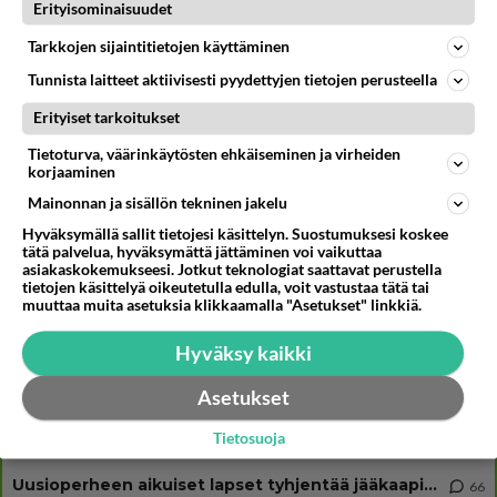
Muistatko? Kädestä suuhun elävä Satu sai jättimäisen rahasalkun
Erityisominaisuudet
Henry-miljonääriltä
Tarkkojen sijaintitietojen käyttäminen
VINKKI: Mies ja alaston ase -komediat tv:ssä - Upeat Anna Nicole
Smith ja Priscilla Presley mukana
Tunnista laitteet aktiivisesti pyydettyjen tietojen perusteella
Tiesitkö? Martina Aitolehden isäpuoli on tämä suosittu laulaja
Erityiset tarkoitukset
Tietoturva, väärinkäytösten ehkäiseminen ja virheiden
korjaaminen
Mainonnan ja sisällön tekninen jakelu
Osallistu keskusteluun
Hyväksymällä sallit tietojesi käsittelyn. Suostumuksesi koskee
tätä palvelua, hyväksymättä jättäminen voi vaikuttaa
Martinan bisneksillä ei mene hyvin
332
asiakaskokemukseesi. Jotkut teknologiat saattavat perustella
https://www.iltalehti.fi/viihdeuutiset/a/c46da6ab-340f-4790-aaa7-0865eed2336 Yrityksen konkurssihakemus on tullut kärä
tietojen käsittelyä oikeutetulla edulla, voit vastustaa tätä tai
muuttaa muita asetuksia klikkaamalla "Asetukset" linkkiä.
Tiesitkö? Martina Aitolehden isäpuoli on tämä suosittu laulaja
35
Martina Aitolehti on seurattu julkisuuden henkilö. Lähipiiriin mahtuu muitakin tunnettuja henkilöitä. Tiesitkö, että Ma
Hyväksy kaikki
2 km on nykyään liian pitkä koulumatka
109
Hesarissa päivitellään lapset joutuu nyt kulkemaan 2 km kouluun jösses. Ruostefillarilla tuo matka menee vaikka miten äk
Asetukset
Miesten tuijotus
48
Tietosuoja
Mutta mies vain tuijottaa, siinä vaiheessa käännän itse pään pois. Mikä juttu? Yleensä jos joku tuijottaa tai katsoo, hä
Uusioperheen aikuiset lapset tyhjentää jääkaapin käydessään
66