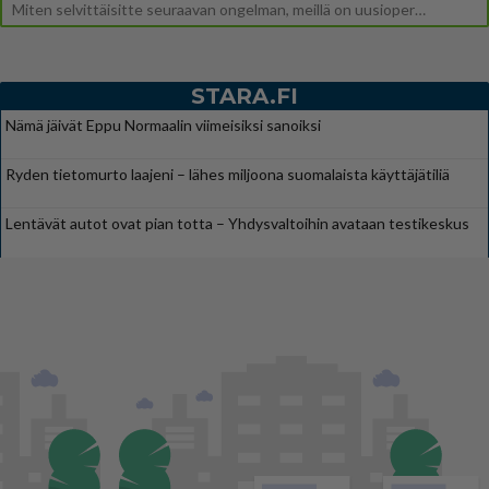
Miten selvittäisitte seuraavan ongelman, meillä on uusioperhe, minulla teini-ikäiset lapset ja puolisolla aikuiset, jotk
STARA.FI
Nämä jäivät Eppu Normaalin viimeisiksi sanoiksi
Ryden tietomurto laajeni – lähes miljoona suomalaista käyttäjätiliä
Lentävät autot ovat pian totta – Yhdysvaltoihin avataan testikeskus