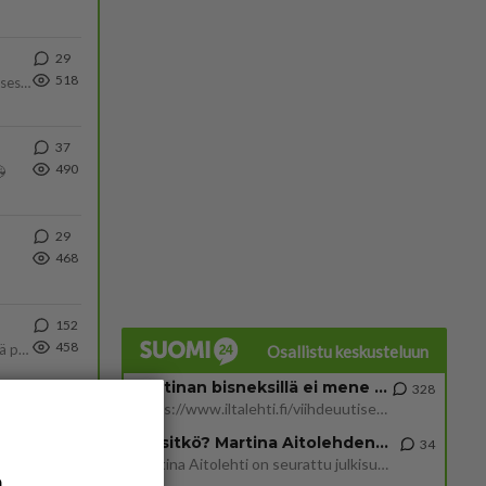
29
518
Yhtä paljon, kuin minä sinusta? Haaveissa ollaan kahdestaan, rauhassa ja lähennytään fyysisesti ja tutustutaan syvemmin
37
490

29
468
152
458
Tulevat tänne palstalle haukkumaan miehiä ja naljailemaan miehelle, kehuvat olevansa heitä parempia. Itse asuvat MIEHE
Osallistu keskusteluun
Martinan bisneksillä ei mene hyvin
328
https://www.iltalehti.fi/viihdeuutiset/a/c46da6ab-340f-4790-aaa7-0865eed2336 Yrityksen konkurssihakemus on tullut kärä
Tiesitkö? Martina Aitolehden isäpuoli on tämä suosittu laulaja
34
Martina Aitolehti on seurattu julkisuuden henkilö. Lähipiiriin mahtuu muitakin tunnettuja henkilöitä. Tiesitkö, että Ma
a