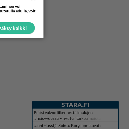
ttäminen voi
utetulla edulla, voit
äksy kaikki
STARA.FI
Poliisi valvoo liikennettä koulujen
läheisyydessä – nyt tuli tärkeä muistutus
Janni Hussi ja Sointu Borg lopettavat: