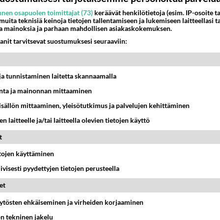
nen osapuolen toimittajat (73)
keräävät henkilötietoja (esim. IP-osoite ta
 muita teknisiä keinoja tietojen tallentamiseen ja lukemiseen laitteellasi t
a mainoksia ja parhaan mahdollisen asiakaskokemuksen.
anit tarvitsevat suostumuksesi seuraaviin:
t ja tunnistaminen laitetta skannaamalla
ta ja mainonnan mittaaminen
sisällön mittaaminen, yleisötutkimus ja palvelujen kehittäminen
n laitteelle ja/tai laitteella olevien tietojen käyttö
t
etojen käyttäminen
iivisesti pyydettyjen tietojen perusteella
et
äytösten ehkäiseminen ja virheiden korjaaminen
ön tekninen jakelu