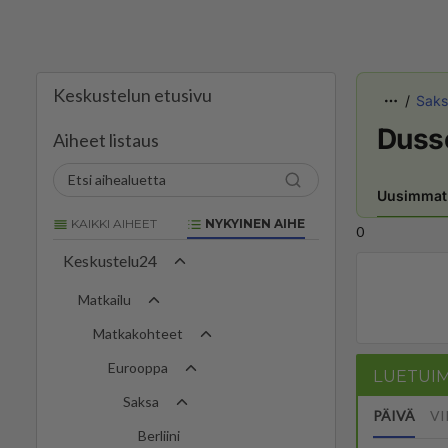
Keskustelun etusivu
Saks
Duss
Aiheet listaus
Uusimmat
KAIKKI AIHEET
NYKYINEN AIHE
0
Keskustelu24
Matkailu
Matkakohteet
Eurooppa
LUETUI
Saksa
PÄIVÄ
VI
Berliini