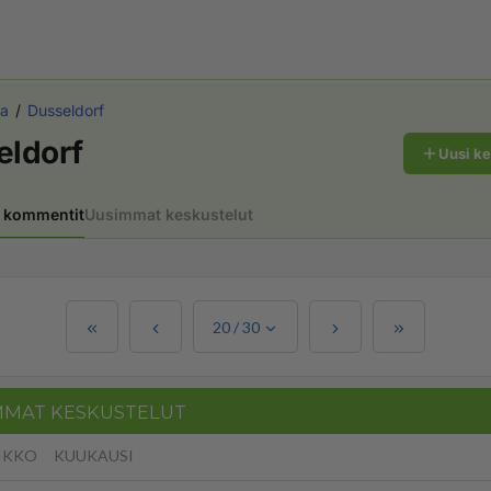
a
Dusseldorf
eldorf
Uusi k
 kommentit
Uusimmat keskustelut
20
/
30
MMAT KESKUSTELUT
IKKO
KUUKAUSI