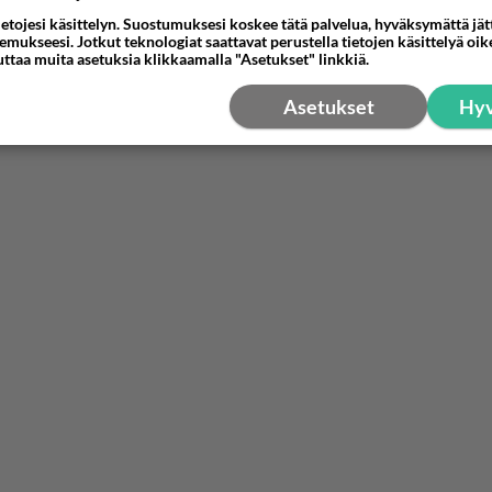
ietojesi käsittelyn. Suostumuksesi koskee tätä palvelua, hyväksymättä jä
mukseesi. Jotkut teknologiat saattavat perustella tietojen käsittelyä oike
uttaa muita asetuksia klikkaamalla "Asetukset" linkkiä.
Asetukset
Hyv