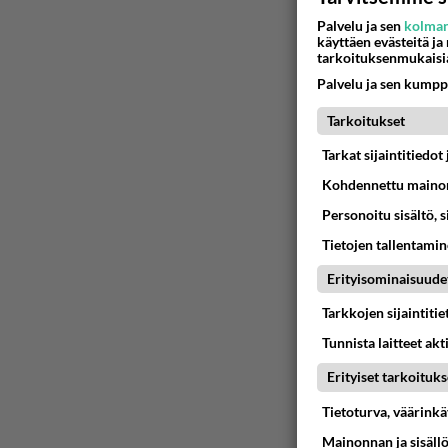
Palvelu ja sen
kolman
käyttäen evästeitä ja
tarkoituksenmukaisi
Palvelu ja sen kumpp
Tarkoitukset
Tarkat sijaintitiedo
Kohdennettu mainon
Personoitu sisältö, 
Tietojen tallentamine
Erityisominaisuude
Tarkkojen sijaintiti
Tunnista laitteet akt
Erityiset tarkoituks
Tietoturva, väärink
Mainonnan ja sisäll