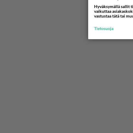
Hyväksymällä sallit t
vaikuttaa asiakaskoke
vastustaa tätä tai mu
Tietosuoja