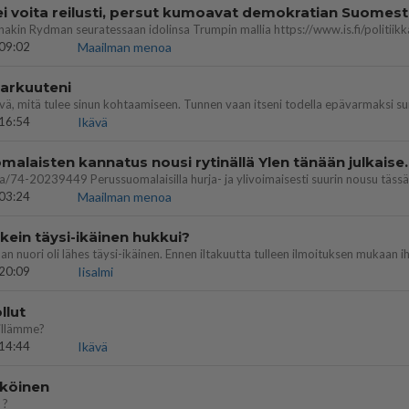
ei voita reilusti, persut kumoavat demokratian Suomes
09:02
Maailman menoa
 arkuuteni
16:54
Ikävä
Perussuomalaisten kannatus nousi rytinäll
03:24
Maailman menoa
ein täysi-ikäinen hukkui?
20:09
Iisalmi
llut
illämme?
14:44
Ikävä
köinen
 ?