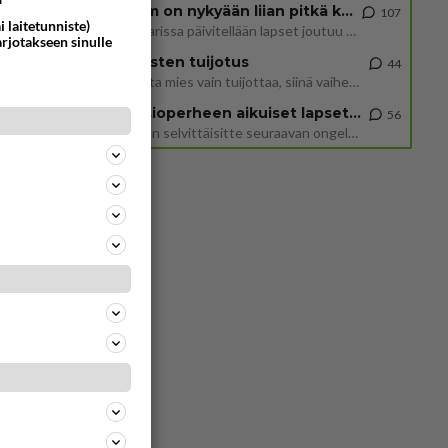
2 km on nykyään liian pitkä koulumatka
107
i laitetunniste)
Hesarissa päivitellään lapset joutuu nyt kulkemaan 2 km kouluun jösses. Ruostefillarilla tuo matka menee vaikka miten äk
arjotakseen sinulle
Miesten tuijotus
44
Mutta mies vain tuijottaa, siinä vaiheessa käännän itse pään pois. Mikä juttu? Yleensä jos joku tuijottaa tai katsoo, hä
Uusioperheen aikuiset lapset tyhjentää jääkaapin käydessään
56
Miten selvittäisitte seuraavan ongelman, meillä on uusioperhe, minulla teini-ikäiset lapset ja puolisolla aikuiset, jotk