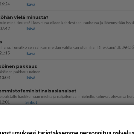
16:24
Ikävä
öhän vielä minusta?
07:42
Ikävä
a
ihana. Tunsitko sen sähkön meidän välillä kun oltiin ihan låhekkäin? 👩‍❤️‍👩❤️😼
21:15
Ikävä
köinen pakkaus
äköinen pakkaus nainen.
13:03
Ikävä
emmistofeministinaisasianaiset
12:01
Sinkut
uostumuksesi tarjotaksemme personoitua palvelu