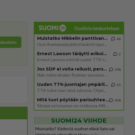
Osallistu keskusteluun
Muistatko Mikkelin panttivankidraaman?
46
eskustelu
Uusi draamasarja järkyttävästä tapauksesta on tulossa. Tositapahtumiin perustuva sarja ammentaa vuoden 1986 Mikkelin pan
Ernest Lawson täräytti erikoisen heiton TTK-lehdistötilaisuudessa: " Onko tässä tarkoituksena...?"
2
Ernest Lawson esitteli uudet TTK-tähtioppilaat ja opettajat torstaina 6.8. lehdistölle. Tulevalla kaudella on yksi hausk
Jos SDP ei voita reilusti, persut kumoavat demokratian Suomesta
598
Näin tekisi ainakin Rydman seuratessaan idolinsa Trumpin mallia https://www.is.fi/politiikka/art-2000012187244.html
Uuden TTK-juontajan ympärillä epätietoisuus sakenee - Nyt MTV hämmentää soppaa
35
TTK tulee taas tänä syksynä. Ohjelman uudet tähtioppilaat julkistetaan torstaina 6. elokuuta klo 14 alkavassa lehdistö
Mitä tuot pöytään parisuhteessa?
458
Siinäpä se kysymys on otsikossa. Mitäpä siis tuot/toisit pöytään parisuhteessa? Oletko mies vai nainen? Koetko sen mitä
SUOMI24 VIIHDE
Muistatko? Kädestä suuhun elävä Satu sai
jättimäisen rahasalkun Henry-miljonääriltä