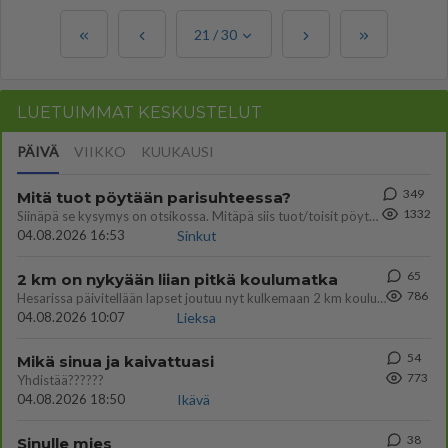
21
/
30
LUETUIMMAT KESKUSTELUT
PÄIVÄ
VIIKKO
KUUKAUSI
349
Mitä tuot pöytään parisuhteessa?
1332
Siinäpä se kysymys on otsikossa. Mitäpä siis tuot/toisit pöytään parisuhteessa? Oletko mies vai nainen? Koetko sen mitä
04.08.2026 16:53
Sinkut
65
2 km on nykyään liian pitkä koulumatka
786
Hesarissa päivitellään lapset joutuu nyt kulkemaan 2 km kouluun jösses. Ruostefillarilla tuo matka menee vaikka miten äk
04.08.2026 10:07
Lieksa
54
Mikä sinua ja kaivattuasi
773
Yhdistää??????
04.08.2026 18:50
Ikävä
38
Sinulle mies