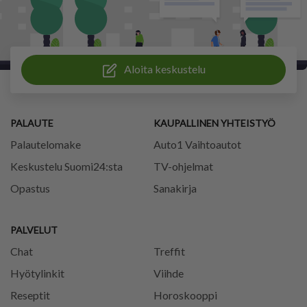
Aloita keskustelu
PALAUTE
KAUPALLINEN YHTEISTYÖ
Palautelomake
Auto1 Vaihtoautot
Keskustelu Suomi24:sta
TV-ohjelmat
Opastus
Sanakirja
PALVELUT
Chat
Treffit
Hyötylinkit
Viihde
Reseptit
Horoskooppi