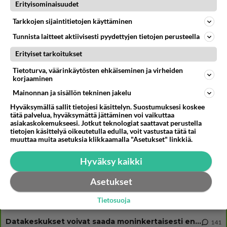
Muistatko? Kädestä suuhun elävä Satu sai jättimäisen rahasalkun
Erityisominaisuudet
Henry-miljonääriltä
Tarkkojen sijaintitietojen käyttäminen
Linda Lampenius ja Pete Parkkonen yllättävät yhdessä - Tämä ei jätä
kylmäksi...
Tunnista laitteet aktiivisesti pyydettyjen tietojen perusteella
Kun yksi kauhallinen ei riitä... Tämä helppo arkiruoka ei jää syömättä!
Erityiset tarkoitukset
Tietoturva, väärinkäytösten ehkäiseminen ja virheiden
korjaaminen
Mainonnan ja sisällön tekninen jakelu
Osallistu keskusteluun
Hyväksymällä sallit tietojesi käsittelyn. Suostumuksesi koskee
tätä palvelua, hyväksymättä jättäminen voi vaikuttaa
Uusioperheen aikuiset lapset tyhjentää jääkaapin käydessään
40
asiakaskokemukseesi. Jotkut teknologiat saattavat perustella
Miten selvittäisitte seuraavan ongelman, meillä on uusioperhe, minulla teini-ikäiset lapset ja puolisolla aikuiset, jotk
tietojen käsittelyä oikeutetulla edulla, voit vastustaa tätä tai
muuttaa muita asetuksia klikkaamalla "Asetukset" linkkiä.
GALLUP: Mikä on arkiruokabravuurisi?
10
Lomat on monella lomailtu ja arki alkaa. Se voi tarkoittaa myös sitä, että grillailut on grillattu ja palataan arjen ruo
Hyväksy kaikki
Naiset kertokaa
41
Miksi se että mies on seksuaalinen ja haluaa seksiä ja te olette hänen mielestänne haluttava on vastenmielistä? Mikä sii
Asetukset
Miksi kumppaniehdokkaan oma elämä on teille ongelma?
515
Tietosuoja
Täällä monesti kuulee vaatimuksia siitä, että kumppaniehdokkaalla ei saisi olla lemmikkejä, lapsia, kavereita, eksiä, su
Datakeskukset voivat saada moninkertaisesti enemmän palautuksia kuin mitä ne maksavat veroja
141