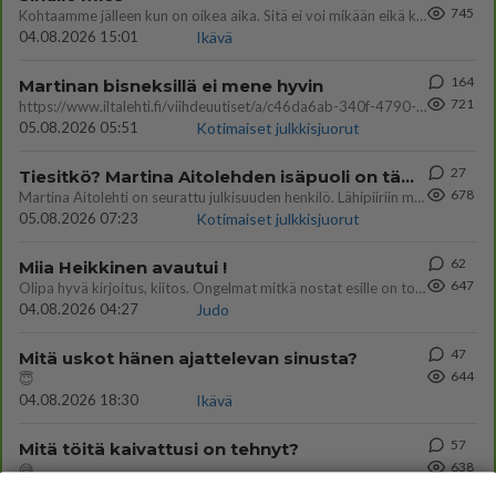
745
Kohtaamme jälleen kun on oikea aika. Sitä ei voi mikään eikä kukaan estää <3 <3
04.08.2026 15:01
Ikävä
164
Martinan bisneksillä ei mene hyvin
721
https://www.iltalehti.fi/viihdeuutiset/a/c46da6ab-340f-4790-aaa7-0865eed2336 Yrityksen konkurssihakemus on tullut kärä
05.08.2026 05:51
Kotimaiset julkkisjuorut
27
Tiesitkö? Martina Aitolehden isäpuoli on tämä suosittu laulaja
678
Martina Aitolehti on seurattu julkisuuden henkilö. Lähipiiriin mahtuu muitakin tunnettuja henkilöitä. Tiesitkö, että Ma
05.08.2026 07:23
Kotimaiset julkkisjuorut
62
Miia Heikkinen avautui !
647
Olipa hyvä kirjoitus, kiitos. Ongelmat mitkä nostat esille on todellisia ja tämä ylimielisyys totta ja se näkyy kaikessa
04.08.2026 04:27
Judo
47
Mitä uskot hänen ajattelevan sinusta?
644
😇
04.08.2026 18:30
Ikävä
57
Mitä töitä kaivattusi on tehnyt?
638
😅
05.08.2026 13:25
Ikävä