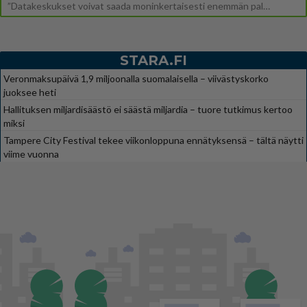
”Datakeskukset voivat saada moninkertaisesti enemmän palautuksia kuin mitä ne maksavat veroja”, sanoo professori Jussi K
STARA.FI
Veronmaksupäivä 1,9 miljoonalla suomalaisella – viivästyskorko
juoksee heti
Hallituksen miljardisäästö ei säästä miljardia – tuore tutkimus kertoo
miksi
Tampere City Festival tekee viikonloppuna ennätyksensä – tältä näytti
viime vuonna