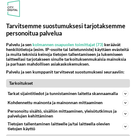
49
Voiko meidän välit
607
Koskaan parantua tästä?
05.08.2026 05:34
Ikävä
Tarvitsemme suostumuksesi tarjotaksemme
personoitua palvelua
Osallistu keskusteluun
Palvelu ja sen
kolmannen osapuolen toimittajat (73)
keräävät
Mitä tuot pöytään parisuhteessa?
349
henkilötietoja (esim. IP-osoite tai laitetunniste) käyttäen evästeitä
Siinäpä se kysymys on otsikossa. Mitäpä siis tuot/toisit pöytään parisuhteessa? Oletko mies vai nainen? Koetko sen mitä
ja muita teknisiä keinoja tietojen tallentamiseen ja lukemiseen
laitteellasi tarjotakseen sinulle tarkoituksenmukaisia mainoksia
Martinan bisneksillä ei mene hyvin
164
ja parhaan mahdollisen asiakaskokemuksen.
https://www.iltalehti.fi/viihdeuutiset/a/c46da6ab-340f-4790-aaa7-0865eed2336 Yrityksen konkurssihakemus on tullut kärä
Palvelu ja sen kumppanit tarvitsevat suostumuksesi seuraaviin:
Tiesitkö? Martina Aitolehden isäpuoli on tämä suosittu laulaja
27
Tarkoitukset
Martina Aitolehti on seurattu julkisuuden henkilö. Lähipiiriin mahtuu muitakin tunnettuja henkilöitä. Tiesitkö, että Ma
2 km on nykyään liian pitkä koulumatka
Tarkat sijaintitiedot ja tunnistaminen laitetta skannaamalla
65
Hesarissa päivitellään lapset joutuu nyt kulkemaan 2 km kouluun jösses. Ruostefillarilla tuo matka menee vaikka miten äk
Kohdennettu mainonta ja mainonnan mittaaminen
Miesten tuijotus
40
Personoitu sisältö, sisällön mittaaminen, yleisötutkimus ja
Mutta mies vain tuijottaa, siinä vaiheessa käännän itse pään pois. Mikä juttu? Yleensä jos joku tuijottaa tai katsoo, hä
palvelujen kehittäminen
Tietojen tallentaminen laitteelle ja/tai laitteella olevien
tietojen käyttö
SUOMI24 VIIHDE