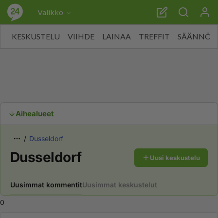
Valikko
KESKUSTELU
VIIHDE
LAINAA
TREFFIT
SÄÄNNÖT
Aihealueet
Dusseldorf
Dusseldorf
Uusi keskustelu
Uusimmat kommentit
Uusimmat keskustelut
0