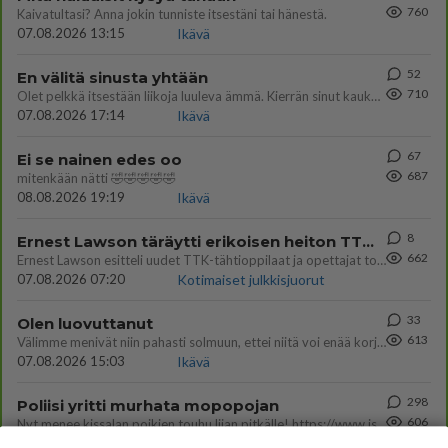
760
Kaivatultasi? Anna jokin tunniste itsestäni tai hänestä.
07.08.2026 13:15
Ikävä
52
En välitä sinusta yhtään
710
Olet pelkkä itsestään liikoja luuleva ämmä. Kierrän sinut kaukaa nyt ja aina. Olit mulle pelkkä lelu vaan.
07.08.2026 17:14
Ikävä
67
Ei se nainen edes oo
687
mitenkään nätti 🤣🤣🤣🤣🤣
08.08.2026 19:19
Ikävä
8
Ernest Lawson täräytti erikoisen heiton TTK-lehdistötilaisuudessa: " Onko tässä tarkoituksena...?"
662
Ernest Lawson esitteli uudet TTK-tähtioppilaat ja opettajat torstaina 6.8. lehdistölle. Tulevalla kaudella on yksi hausk
07.08.2026 07:20
Kotimaiset julkkisjuorut
33
Olen luovuttanut
613
Välimme menivät niin pahasti solmuun, ettei niitä voi enää korjata. On aika jatkaa elämässä eteenpäin. Toivon sulle kaik
07.08.2026 15:03
Ikävä
298
Poliisi yritti murhata mopopojan
606
Nyt menee kissalan poikien touhu liian pitkälle! https://www.is.fi/kotimaa/art-2000012193221.html Karu video mopomiiti
08.08.2026 21:05
Maailman menoa