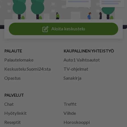
Aloita keskustelu
PALAUTE
KAUPALLINEN YHTEISTYÖ
Palautelomake
Auto1 Vaihtoautot
Keskustelu Suomi24:sta
TV-ohjelmat
Opastus
Sanakirja
PALVELUT
Chat
Treffit
Hyötylinkit
Viihde
Reseptit
Horoskooppi