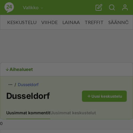
Valikko
KESKUSTELU
VIIHDE
LAINAA
TREFFIT
SÄÄNNÖT
Aihealueet
Dusseldorf
Dusseldorf
Uusi keskustelu
Uusimmat kommentit
Uusimmat keskustelut
0