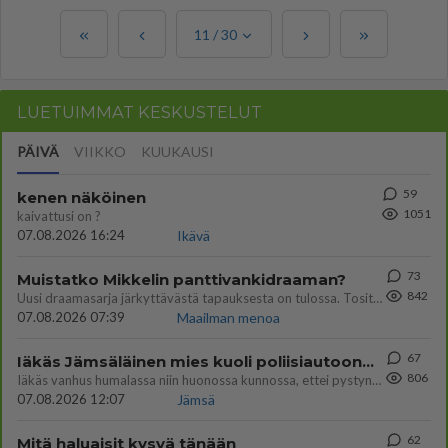
11
/
30
LUETUIMMAT KESKUSTELUT
PÄIVÄ
VIIKKO
KUUKAUSI
59
kenen näköinen
1051
kaivattusi on ?
07.08.2026 16:24
Ikävä
73
Muistatko Mikkelin panttivankidraaman?
842
Uusi draamasarja järkyttävästä tapauksesta on tulossa. Tositapahtumiin perustuva sarja ammentaa vuoden 1986 Mikkelin pan
07.08.2026 07:39
Maailman menoa
67
Iäkäs Jämsäläinen mies kuoli poliisiautoon matkalla Jyväskylän putkaan
806
Iäkäs vanhus humalassa niin huonossa kunnossa, ettei pystynyt huolehtimaan itsestään niin ainoa apu sillä hetkellä oli
07.08.2026 12:07
Jämsä
62
Mitä haluaisit kysyä tänään