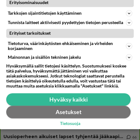
Luetuimmat: Aarne Pelkonen ja Noora Louhimo vihdoinkin yhdessä -
Erityisominaisuudet
Tätä moni jo odotti
Tarkkojen sijaintitietojen käyttäminen
Tätä et tiennyt Salatut elämät -suosikkisarjasta - Paljastukset
kulisseista yllättävät
Tunnista laitteet aktiivisesti pyydettyjen tietojen perusteella
Esko Eerikäinen lopetti testosteronit kesäksi - Tämä ikävä vaikutus iski
Erityiset tarkoitukset
heti
Tietoturva, väärinkäytösten ehkäiseminen ja virheiden
korjaaminen
Mainonnan ja sisällön tekninen jakelu
Osallistu keskusteluun
Hyväksymällä sallit tietojesi käsittelyn. Suostumuksesi koskee
tätä palvelua, hyväksymättä jättäminen voi vaikuttaa
Martinan bisneksillä ei mene hyvin
333
asiakaskokemukseesi. Jotkut teknologiat saattavat perustella
https://www.iltalehti.fi/viihdeuutiset/a/c46da6ab-340f-4790-aaa7-0865eed2336 Yrityksen konkurssihakemus on tullut kärä
tietojen käsittelyä oikeutetulla edulla, voit vastustaa tätä tai
muuttaa muita asetuksia klikkaamalla "Asetukset" linkkiä.
Tiesitkö? Martina Aitolehden isäpuoli on tämä suosittu laulaja
35
Martina Aitolehti on seurattu julkisuuden henkilö. Lähipiiriin mahtuu muitakin tunnettuja henkilöitä. Tiesitkö, että Ma
Hyväksy kaikki
2 km on nykyään liian pitkä koulumatka
117
Hesarissa päivitellään lapset joutuu nyt kulkemaan 2 km kouluun jösses. Ruostefillarilla tuo matka menee vaikka miten äk
Asetukset
Miesten tuijotus
49
Tietosuoja
Mutta mies vain tuijottaa, siinä vaiheessa käännän itse pään pois. Mikä juttu? Yleensä jos joku tuijottaa tai katsoo, hä
Uusioperheen aikuiset lapset tyhjentää jääkaapin käydessään
66