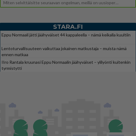
Miten selvittäisitte seuraavan ongelman, meillä on uusioperhe, minulla teini-ikäiset lapset ja puolisolla aikuiset, jotk
STARA.FI
Eppu Normaali jätti jäähyväiset 44 kappaleella – nämä keikalla kuultiin
Lentoturvallisuuteen vaikuttaa jokainen matkustaja – muista nämä
ennen matkaa
IIro Rantala kruunasi Eppu Normaalin jäähyväiset – ylilyönti kuitenkin
tyrmistytti