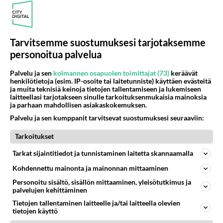
16
Mersumies201
510
Oli tänään hyrskällä melekoosen tehokas 124 liikenteessä. Ei paljon vastamäki haitannu....
07.08.2026 19:00
Hyrynsalmi
Tarvitsemme suostumuksesi tarjotaksemme
personoitua palvelua
Osallistu keskusteluun
Palvelu ja sen
kolmannen osapuolen toimittajat (73)
keräävät
Muistatko Mikkelin panttivankidraaman?
74
henkilötietoja (esim. IP-osoite tai laitetunniste) käyttäen evästeitä
Uusi draamasarja järkyttävästä tapauksesta on tulossa. Tositapahtumiin perustuva sarja ammentaa vuoden 1986 Mikkelin pan
ja muita teknisiä keinoja tietojen tallentamiseen ja lukemiseen
laitteellasi tarjotakseen sinulle tarkoituksenmukaisia mainoksia
Ernest Lawson täräytti erikoisen heiton TTK-lehdistötilaisuudessa: " Onko tässä tarkoituksena...?"
8
ja parhaan mahdollisen asiakaskokemuksen.
Ernest Lawson esitteli uudet TTK-tähtioppilaat ja opettajat torstaina 6.8. lehdistölle. Tulevalla kaudella on yksi hausk
Palvelu ja sen kumppanit tarvitsevat suostumuksesi seuraaviin:
Jos SDP ei voita reilusti, persut kumoavat demokratian Suomesta
648
Tarkoitukset
Näin tekisi ainakin Rydman seuratessaan idolinsa Trumpin mallia https://www.is.fi/politiikka/art-2000012187244.html
Uuden TTK-juontajan ympärillä epätietoisuus sakenee - Nyt MTV hämmentää soppaa
Tarkat sijaintitiedot ja tunnistaminen laitetta skannaamalla
51
TTK tulee taas tänä syksynä. Ohjelman uudet tähtioppilaat julkistetaan torstaina 6. elokuuta klo 14 alkavassa lehdistö
Kohdennettu mainonta ja mainonnan mittaaminen
Mitä tuot pöytään parisuhteessa?
487
Personoitu sisältö, sisällön mittaaminen, yleisötutkimus ja
Siinäpä se kysymys on otsikossa. Mitäpä siis tuot/toisit pöytään parisuhteessa? Oletko mies vai nainen? Koetko sen mitä
palvelujen kehittäminen
Tietojen tallentaminen laitteelle ja/tai laitteella olevien
tietojen käyttö
SUOMI24 VIIHDE