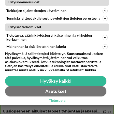
Muistatko? Kädestä suuhun elävä Satu sai jättimäisen rahasalkun
Erityisominaisuudet
Henry-miljonääriltä
Tarkkojen sijaintitietojen käyttäminen
Ernest Lawson täräytti erikoisen heiton TTK-lehdistötilaisuudessa: "
Onko tässä tarkoituksena...?"
Tunnista laitteet aktiivisesti pyydettyjen tietojen perusteella
Tiesitkö? Martina Aitolehden isäpuoli on tämä suosittu laulaja
Erityiset tarkoitukset
Tietoturva, väärinkäytösten ehkäiseminen ja virheiden
korjaaminen
Mainonnan ja sisällön tekninen jakelu
Osallistu keskusteluun
Hyväksymällä sallit tietojesi käsittelyn. Suostumuksesi koskee
tätä palvelua, hyväksymättä jättäminen voi vaikuttaa
Martinan bisneksillä ei mene hyvin
329
asiakaskokemukseesi. Jotkut teknologiat saattavat perustella
https://www.iltalehti.fi/viihdeuutiset/a/c46da6ab-340f-4790-aaa7-0865eed2336 Yrityksen konkurssihakemus on tullut kärä
tietojen käsittelyä oikeutetulla edulla, voit vastustaa tätä tai
muuttaa muita asetuksia klikkaamalla "Asetukset" linkkiä.
Tiesitkö? Martina Aitolehden isäpuoli on tämä suosittu laulaja
34
Martina Aitolehti on seurattu julkisuuden henkilö. Lähipiiriin mahtuu muitakin tunnettuja henkilöitä. Tiesitkö, että Ma
Hyväksy kaikki
2 km on nykyään liian pitkä koulumatka
107
Hesarissa päivitellään lapset joutuu nyt kulkemaan 2 km kouluun jösses. Ruostefillarilla tuo matka menee vaikka miten äk
Asetukset
Miesten tuijotus
45
Tietosuoja
Mutta mies vain tuijottaa, siinä vaiheessa käännän itse pään pois. Mikä juttu? Yleensä jos joku tuijottaa tai katsoo, hä
Uusioperheen aikuiset lapset tyhjentää jääkaapin käydessään
56