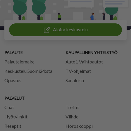
Aloita keskustelu
PALAUTE
KAUPALLINEN YHTEISTYÖ
Palautelomake
Auto1 Vaihtoautot
Keskustelu Suomi24:sta
TV-ohjelmat
Opastus
Sanakirja
PALVELUT
Chat
Treffit
Hyötylinkit
Viihde
Reseptit
Horoskooppi