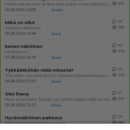
652
Poliisin mukaan nuori oli lähes täysi-ikäinen. Ennen iltakuutta tulleen ilmoituksen mukaan ihminen oli joutunut mahdoll
06.08.2026 20:09
Iisalmi
38
Mikä on ollut
580
Söpöintä välillämme?
06.08.2026 14:44
Ikävä
42
kenen näköinen
576
kaivattusi on ?
07.08.2026 16:24
Ikävä
29
Tykkäätköhän vielä minusta?
538
Yhtä paljon, kuin minä sinusta? Haaveissa ollaan kahdestaan, rauhassa ja lähennytään fyysisesti ja tutustutaan syvemmin
06.08.2026 07:42
Ikävä
37
Olet ihana
500
Muru, sä oot ihana. Tunsitko sen sähkön meidän välillä kun oltiin ihan låhekkäin? 👩‍❤️‍👩❤️😼😘
05.08.2026 21:15
Ikävä
29
Hyvännäköinen pakkaus
488
Olet hyvännäköinen pakkaus nainen.
06.08.2026 13:03
Ikävä