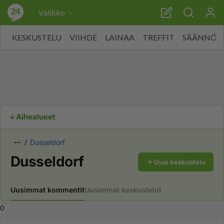
Valikko
KESKUSTELU
VIIHDE
LAINAA
TREFFIT
SÄÄNNÖT
Aihealueet
Dusseldorf
Dusseldorf
Uusi keskustelu
Uusimmat kommentit
Uusimmat keskustelut
0