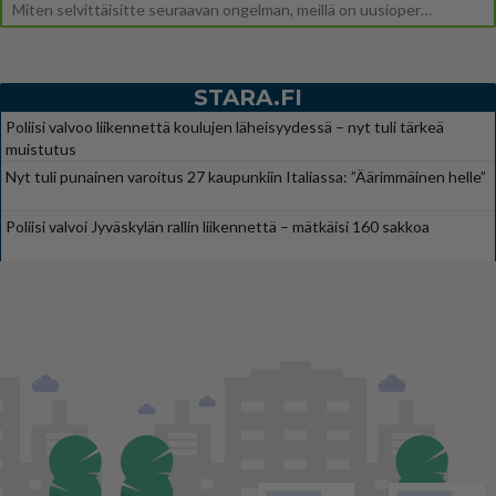
Miten selvittäisitte seuraavan ongelman, meillä on uusioperhe, minulla teini-ikäiset lapset ja puolisolla aikuiset, jotk
STARA.FI
Poliisi valvoo liikennettä koulujen läheisyydessä – nyt tuli tärkeä
muistutus
Nyt tuli punainen varoitus 27 kaupunkiin Italiassa: ”Äärimmäinen helle”
Poliisi valvoi Jyväskylän rallin liikennettä – mätkäisi 160 sakkoa