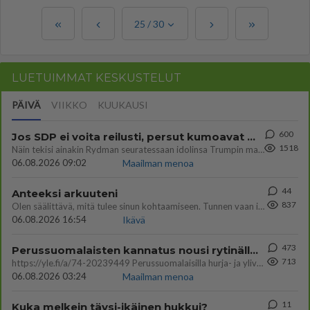
25
/
30
LUETUIMMAT KESKUSTELUT
PÄIVÄ
VIIKKO
KUUKAUSI
600
Jos SDP ei voita reilusti, persut kumoavat demokratian Suomesta
1518
Näin tekisi ainakin Rydman seuratessaan idolinsa Trumpin mallia https://www.is.fi/politiikka/art-2000012187244.html
06.08.2026 09:02
Maailman menoa
44
Anteeksi arkuuteni
837
Olen säälittävä, mitä tulee sinun kohtaamiseen. Tunnen vaan itseni todella epävarmaksi sun kanssa. Jos minun olisi pitän
06.08.2026 16:54
Ikävä
473
Perussuomalaisten kannatus nousi rytinällä Ylen tänään julkaisemassa tuoreimmassa gallup-kyselyssä.
713
https://yle.fi/a/74-20239449 Perussuomalaisilla hurja- ja ylivoimaisesti suurin nousu tässä uudessa Ylen gallupissa. Kyl
06.08.2026 03:24
Maailman menoa
11
Kuka melkein täysi-ikäinen hukkui?