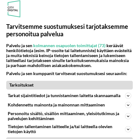
156
Vihervasemmistofeministinaisasianaiset
471
Tulevat tänne palstalle haukkumaan miehiä ja naljailemaan miehelle, kehuvat olevansa heitä parempia. Itse asuvat MIEHE
06.08.2026 12:01
Sinkut
Tarvitsemme suostumuksesi tarjotaksemme
personoitua palvelua
Osallistu keskusteluun
Palvelu ja sen
kolmannen osapuolen toimittajat (73)
keräävät
Muistatko Mikkelin panttivankidraaman?
46
henkilötietoja (esim. IP-osoite tai laitetunniste) käyttäen evästeitä
Uusi draamasarja järkyttävästä tapauksesta on tulossa. Tositapahtumiin perustuva sarja ammentaa vuoden 1986 Mikkelin pan
ja muita teknisiä keinoja tietojen tallentamiseen ja lukemiseen
laitteellasi tarjotakseen sinulle tarkoituksenmukaisia mainoksia
Ernest Lawson täräytti erikoisen heiton TTK-lehdistötilaisuudessa: " Onko tässä tarkoituksena...?"
3
ja parhaan mahdollisen asiakaskokemuksen.
Ernest Lawson esitteli uudet TTK-tähtioppilaat ja opettajat torstaina 6.8. lehdistölle. Tulevalla kaudella on yksi hausk
Palvelu ja sen kumppanit tarvitsevat suostumuksesi seuraaviin:
Jos SDP ei voita reilusti, persut kumoavat demokratian Suomesta
600
Tarkoitukset
Näin tekisi ainakin Rydman seuratessaan idolinsa Trumpin mallia https://www.is.fi/politiikka/art-2000012187244.html
Uuden TTK-juontajan ympärillä epätietoisuus sakenee - Nyt MTV hämmentää soppaa
Tarkat sijaintitiedot ja tunnistaminen laitetta skannaamalla
35
TTK tulee taas tänä syksynä. Ohjelman uudet tähtioppilaat julkistetaan torstaina 6. elokuuta klo 14 alkavassa lehdistö
Kohdennettu mainonta ja mainonnan mittaaminen
Mitä tuot pöytään parisuhteessa?
458
Personoitu sisältö, sisällön mittaaminen, yleisötutkimus ja
Siinäpä se kysymys on otsikossa. Mitäpä siis tuot/toisit pöytään parisuhteessa? Oletko mies vai nainen? Koetko sen mitä
palvelujen kehittäminen
Tietojen tallentaminen laitteelle ja/tai laitteella olevien
tietojen käyttö
SUOMI24 VIIHDE