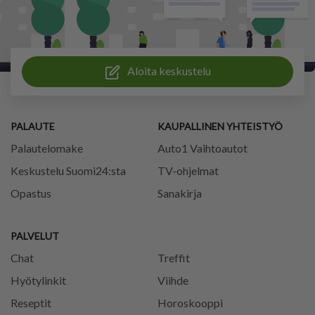
Aloita keskustelu
PALAUTE
KAUPALLINEN YHTEISTYÖ
Palautelomake
Auto1 Vaihtoautot
Keskustelu Suomi24:sta
TV-ohjelmat
Opastus
Sanakirja
PALVELUT
Chat
Treffit
Hyötylinkit
Viihde
Reseptit
Horoskooppi