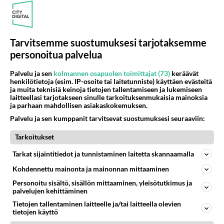
32
Raiskausyritys
633
Eilen laajallakankaalla lenkkipolulla.
09.08.2026 14:22
Kajaani
Tarvitsemme suostumuksesi tarjotaksemme
personoitua palvelua
Osallistu keskusteluun
Palvelu ja sen
kolmannen osapuolen toimittajat (73)
keräävät
Poutalan onnettomuus
43
henkilötietoja (esim. IP-osoite tai laitetunniste) käyttäen evästeitä
https://www.mtvuutiset.fi/artikkeli/ministeri-mika-poutala-vakavassa-onnettomuudessa/9375980 Kumma kun jutussa ei manit
ja muita teknisiä keinoja tietojen tallentamiseen ja lukemiseen
laitteellasi tarjotakseen sinulle tarkoituksenmukaisia mainoksia
Missä on Sofia Virta? Loistaa poissaolollaan Erikoisjoukot uudelta kaudelta
21
ja parhaan mahdollisen asiakaskokemuksen.
Vihreiden puheenjohtaja, kansanedustaja Sofia Virta pääsi otsikoihin, kun tieto hänen osallistumisestaan Erikoisjoukot-k
Palvelu ja sen kumppanit tarvitsevat suostumuksesi seuraaviin:
Valheet Ceutan kriisistä leviävät
247
Tarkoitukset
"Lukuisat suomenkieliset tilit ovat jakaneet videota todisteena siitä, että siirtolaisjoukot aiheuttavat edelleen Ceutas
Tänään tv:ssä: Salatut elämät palaa kesätauolta - Tässä hieman juonipaljastuksia
Tarkat sijaintitiedot ja tunnistaminen laitetta skannaamalla
1
Pihlajakatu 23 B on täynnä naurua, itkua, rakkautta ja suuria salaisuuksia. Suomalaisten yksi pitkäikäisimmistä draamas
Kohdennettu mainonta ja mainonnan mittaaminen
Esko Eerikäinen lopetti testosteronit kesäksi - Tämä ikävä vaikutus iski heti
1
Personoitu sisältö, sisällön mittaaminen, yleisötutkimus ja
Juontaja, mediapersoona ja entinen Scandinavian Hunks -tanssija Esko Eerikäinen on tunnettu avoimuudestaan. Nyt Eerikäi
palvelujen kehittäminen
Tietojen tallentaminen laitteelle ja/tai laitteella olevien
tietojen käyttö
SUOMI24 VIIHDE