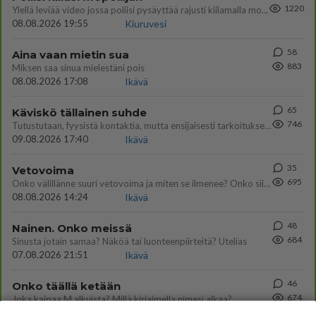
1220
Ylellä leviää video jossa poliisi pysäyttää rajusti kiilamalla mopo pojan. Toivottavasti poliisi ottaa tuosta mallia myö
08.08.2026 19:55
Kiuruvesi
58
Aina vaan mietin sua
883
Miksen saa sinua mielestäni pois
08.08.2026 17:08
Ikävä
65
Käviskö tällainen suhde
746
Tutustutaan, fyysistä kontaktia, mutta ensijaisesti tarkoituksena ei ole aloittaa mitään virallista tai rikkoa mitään? E
09.08.2026 17:40
Ikävä
35
Vetovoima
695
Onko välillänne suuri vetovoima ja miten se ilmenee? Onko siitä haittaa?
08.08.2026 14:24
Ikävä
48
Nainen. Onko meissä
684
Sinusta jotain samaa? Näköä tai luonteenpiirteitä? Utelias
07.08.2026 21:51
Ikävä
46
Onko täällä ketään
674
Joka kaipaa M alkuista? Millä kirjaimella nimesi alkaa?
08.08.2026 19:54
Ikävä