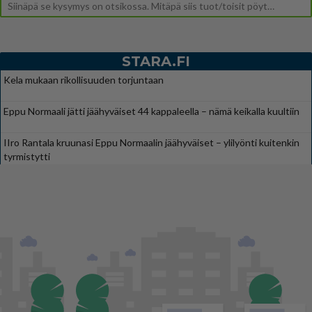
Siinäpä se kysymys on otsikossa. Mitäpä siis tuot/toisit pöytään parisuhteessa? Oletko mies vai nainen? Koetko sen mitä
STARA.FI
Kela mukaan rikollisuuden torjuntaan
Eppu Normaali jätti jäähyväiset 44 kappaleella – nämä keikalla kuultiin
IIro Rantala kruunasi Eppu Normaalin jäähyväiset – ylilyönti kuitenkin
tyrmistytti