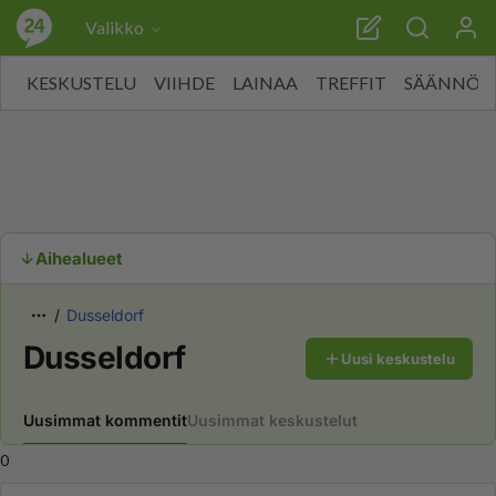
Valikko
KESKUSTELU
VIIHDE
LAINAA
TREFFIT
SÄÄNNÖT
Aihealueet
Dusseldorf
Dusseldorf
Uusi keskustelu
Uusimmat kommentit
Uusimmat keskustelut
0