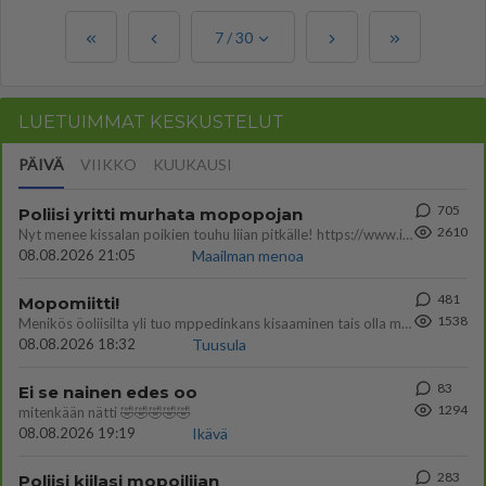
7
/
30
LUETUIMMAT KESKUSTELUT
PÄIVÄ
VIIKKO
KUUKAUSI
705
Poliisi yritti murhata mopopojan
2610
Nyt menee kissalan poikien touhu liian pitkälle! https://www.is.fi/kotimaa/art-2000012193221.html Karu video mopomiiti
08.08.2026 21:05
Maailman menoa
481
Mopomiitti!
1538
Menikös öoliisilta yli tuo mppedinkans kisaaminen tais olla melkoinen riski vahigoittaa tarpeettomasti jopa kuolla tuoss
08.08.2026 18:32
Tuusula
83
Ei se nainen edes oo
1294
mitenkään nätti 🤣🤣🤣🤣🤣
08.08.2026 19:19
Ikävä
283
Poliisi kiilasi mopoilijan