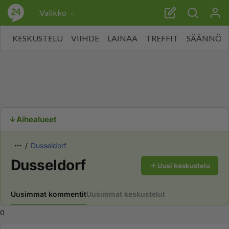
Valikko
KESKUSTELU
VIIHDE
LAINAA
TREFFIT
SÄÄNNÖT
Aihealueet
Dusseldorf
Dusseldorf
Uusi keskustelu
Uusimmat kommentit
Uusimmat keskustelut
0