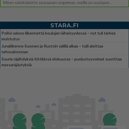
Miten selvittäisitte seuraavan ongelman, meillä on uusioperhe, minulla teini-ikäiset lapset ja puolisolla aikuiset, jotk
STARA.FI
Poliisi valvoo liikennettä koulujen läheisyydessä – nyt tuli tärkeä
muistutus
Junaliikenne Suomen ja Ruotsin välillä alkaa – tulli aloittaa
tehovalvonnan
Suuria räjähdyksiä Kittilässä elokuussa – puolustusvoimat suorittaa
massaräjäytyksiä