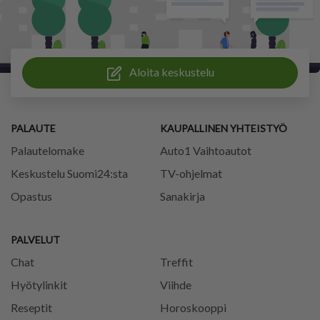
Aloita keskustelu
PALAUTE
KAUPALLINEN YHTEISTYÖ
Palautelomake
Auto1 Vaihtoautot
Keskustelu Suomi24:sta
TV-ohjelmat
Opastus
Sanakirja
PALVELUT
Chat
Treffit
Hyötylinkit
Viihde
Reseptit
Horoskooppi