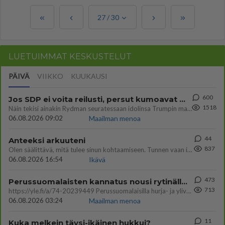
27
/
30
LUETUIMMAT KESKUSTELUT
PÄIVÄ
VIIKKO
KUUKAUSI
600
Jos SDP ei voita reilusti, persut kumoavat demokratian Suomesta
1518
Näin tekisi ainakin Rydman seuratessaan idolinsa Trumpin mallia https://www.is.fi/politiikka/art-2000012187244.html
06.08.2026 09:02
Maailman menoa
44
Anteeksi arkuuteni
837
Olen säälittävä, mitä tulee sinun kohtaamiseen. Tunnen vaan itseni todella epävarmaksi sun kanssa. Jos minun olisi pitän
06.08.2026 16:54
Ikävä
473
Perussuomalaisten kannatus nousi rytinällä Ylen tänään julkaisemassa tuoreimmassa gallup-kyselyssä.
713
https://yle.fi/a/74-20239449 Perussuomalaisilla hurja- ja ylivoimaisesti suurin nousu tässä uudessa Ylen gallupissa. Kyl
06.08.2026 03:24
Maailman menoa
11
Kuka melkein täysi-ikäinen hukkui?