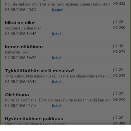
652
Poliisin mukaan nuori oli lähes täysi-ikäinen. Ennen iltakuutta tulleen ilmoituksen mukaan ihminen oli joutunut mahdoll
06.08.2026 20:09
Iisalmi
38
Mikä on ollut
580
Söpöintä välillämme?
06.08.2026 14:44
Ikävä
42
kenen näköinen
576
kaivattusi on ?
07.08.2026 16:24
Ikävä
29
Tykkäätköhän vielä minusta?
538
Yhtä paljon, kuin minä sinusta? Haaveissa ollaan kahdestaan, rauhassa ja lähennytään fyysisesti ja tutustutaan syvemmin
06.08.2026 07:42
Ikävä
37
Olet ihana
500
Muru, sä oot ihana. Tunsitko sen sähkön meidän välillä kun oltiin ihan låhekkäin? 👩‍❤️‍👩❤️😼😘
05.08.2026 21:15
Ikävä
29
Hyvännäköinen pakkaus
488
Olet hyvännäköinen pakkaus nainen.
06.08.2026 13:03
Ikävä