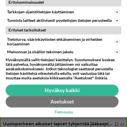
Muistatko? Kädestä suuhun elävä Satu sai jättimäisen rahasalkun
Erityisominaisuudet
Henry-miljonääriltä
Tarkkojen sijaintitietojen käyttäminen
Iloyllätys! Maajussi-Kalle ja Niina palaavat televisioon - Niinalta
rehellinen reaktio: "KÄÄKS!"
Tunnista laitteet aktiivisesti pyydettyjen tietojen perusteella
Esko Eerikäinen lopetti testosteronit kesäksi - Tämä ikävä vaikutus iski
Erityiset tarkoitukset
heti
Tietoturva, väärinkäytösten ehkäiseminen ja virheiden
korjaaminen
Mainonnan ja sisällön tekninen jakelu
Osallistu keskusteluun
Hyväksymällä sallit tietojesi käsittelyn. Suostumuksesi koskee
tätä palvelua, hyväksymättä jättäminen voi vaikuttaa
Martinan bisneksillä ei mene hyvin
329
asiakaskokemukseesi. Jotkut teknologiat saattavat perustella
https://www.iltalehti.fi/viihdeuutiset/a/c46da6ab-340f-4790-aaa7-0865eed2336 Yrityksen konkurssihakemus on tullut kärä
tietojen käsittelyä oikeutetulla edulla, voit vastustaa tätä tai
muuttaa muita asetuksia klikkaamalla "Asetukset" linkkiä.
Tiesitkö? Martina Aitolehden isäpuoli on tämä suosittu laulaja
34
Martina Aitolehti on seurattu julkisuuden henkilö. Lähipiiriin mahtuu muitakin tunnettuja henkilöitä. Tiesitkö, että Ma
Hyväksy kaikki
2 km on nykyään liian pitkä koulumatka
107
Hesarissa päivitellään lapset joutuu nyt kulkemaan 2 km kouluun jösses. Ruostefillarilla tuo matka menee vaikka miten äk
Asetukset
Miesten tuijotus
45
Tietosuoja
Mutta mies vain tuijottaa, siinä vaiheessa käännän itse pään pois. Mikä juttu? Yleensä jos joku tuijottaa tai katsoo, hä
Uusioperheen aikuiset lapset tyhjentää jääkaapin käydessään
56