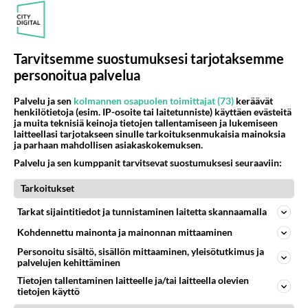
156
Vihervasemmistofeministinaisasianaiset
471
Tulevat tänne palstalle haukkumaan miehiä ja naljailemaan miehelle, kehuvat olevansa heitä parempia. Itse asuvat MIEHE
06.08.2026 12:01
Sinkut
Tarvitsemme suostumuksesi tarjotaksemme
personoitua palvelua
Osallistu keskusteluun
Palvelu ja sen
kolmannen osapuolen toimittajat (73)
keräävät
Muistatko Mikkelin panttivankidraaman?
47
henkilötietoja (esim. IP-osoite tai laitetunniste) käyttäen evästeitä
Uusi draamasarja järkyttävästä tapauksesta on tulossa. Tositapahtumiin perustuva sarja ammentaa vuoden 1986 Mikkelin pan
ja muita teknisiä keinoja tietojen tallentamiseen ja lukemiseen
laitteellasi tarjotakseen sinulle tarkoituksenmukaisia mainoksia
Ernest Lawson täräytti erikoisen heiton TTK-lehdistötilaisuudessa: " Onko tässä tarkoituksena...?"
3
ja parhaan mahdollisen asiakaskokemuksen.
Ernest Lawson esitteli uudet TTK-tähtioppilaat ja opettajat torstaina 6.8. lehdistölle. Tulevalla kaudella on yksi hausk
Palvelu ja sen kumppanit tarvitsevat suostumuksesi seuraaviin:
Jos SDP ei voita reilusti, persut kumoavat demokratian Suomesta
601
Tarkoitukset
Näin tekisi ainakin Rydman seuratessaan idolinsa Trumpin mallia https://www.is.fi/politiikka/art-2000012187244.html
Uuden TTK-juontajan ympärillä epätietoisuus sakenee - Nyt MTV hämmentää soppaa
Tarkat sijaintitiedot ja tunnistaminen laitetta skannaamalla
35
TTK tulee taas tänä syksynä. Ohjelman uudet tähtioppilaat julkistetaan torstaina 6. elokuuta klo 14 alkavassa lehdistö
Kohdennettu mainonta ja mainonnan mittaaminen
Mitä tuot pöytään parisuhteessa?
458
Personoitu sisältö, sisällön mittaaminen, yleisötutkimus ja
Siinäpä se kysymys on otsikossa. Mitäpä siis tuot/toisit pöytään parisuhteessa? Oletko mies vai nainen? Koetko sen mitä
palvelujen kehittäminen
Tietojen tallentaminen laitteelle ja/tai laitteella olevien
tietojen käyttö
SUOMI24 VIIHDE