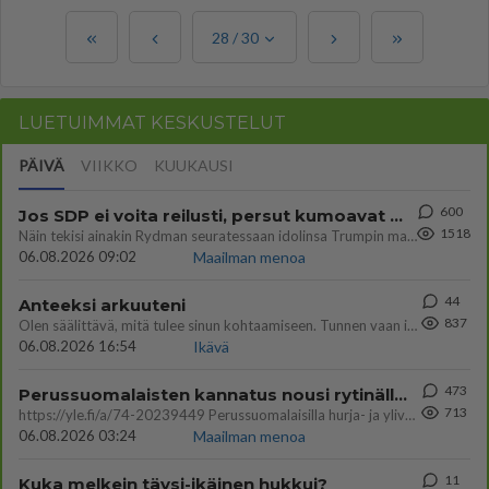
28
/
30
LUETUIMMAT KESKUSTELUT
PÄIVÄ
VIIKKO
KUUKAUSI
600
Jos SDP ei voita reilusti, persut kumoavat demokratian Suomesta
1518
Näin tekisi ainakin Rydman seuratessaan idolinsa Trumpin mallia https://www.is.fi/politiikka/art-2000012187244.html
06.08.2026 09:02
Maailman menoa
44
Anteeksi arkuuteni
837
Olen säälittävä, mitä tulee sinun kohtaamiseen. Tunnen vaan itseni todella epävarmaksi sun kanssa. Jos minun olisi pitän
06.08.2026 16:54
Ikävä
473
Perussuomalaisten kannatus nousi rytinällä Ylen tänään julkaisemassa tuoreimmassa gallup-kyselyssä.
713
https://yle.fi/a/74-20239449 Perussuomalaisilla hurja- ja ylivoimaisesti suurin nousu tässä uudessa Ylen gallupissa. Kyl
06.08.2026 03:24
Maailman menoa
11
Kuka melkein täysi-ikäinen hukkui?