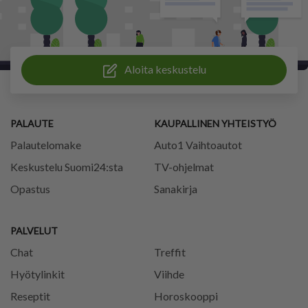
Aloita keskustelu
PALAUTE
KAUPALLINEN YHTEISTYÖ
Palautelomake
Auto1 Vaihtoautot
Keskustelu Suomi24:sta
TV-ohjelmat
Opastus
Sanakirja
PALVELUT
Chat
Treffit
Hyötylinkit
Viihde
Reseptit
Horoskooppi