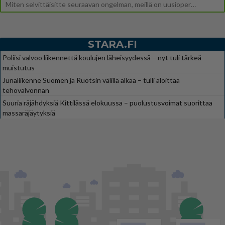
Miten selvittäisitte seuraavan ongelman, meillä on uusioperhe, minulla teini-ikäiset lapset ja puolisolla aikuiset, jotk
STARA.FI
Poliisi valvoo liikennettä koulujen läheisyydessä – nyt tuli tärkeä
muistutus
Junaliikenne Suomen ja Ruotsin välillä alkaa – tulli aloittaa
tehovalvonnan
Suuria räjähdyksiä Kittilässä elokuussa – puolustusvoimat suorittaa
massaräjäytyksiä