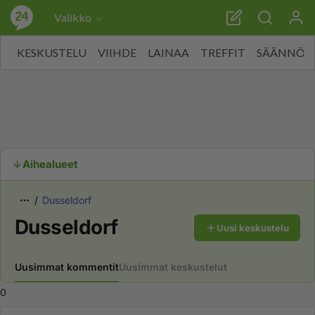
Valikko
KESKUSTELU
VIIHDE
LAINAA
TREFFIT
SÄÄNNÖT
Aihealueet
Dusseldorf
Dusseldorf
Uusi keskustelu
Uusimmat kommentit
Uusimmat keskustelut
0