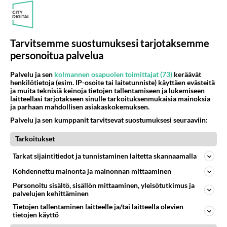
156
Vihervasemmistofeministinaisasianaiset
471
Tulevat tänne palstalle haukkumaan miehiä ja naljailemaan miehelle, kehuvat olevansa heitä parempia. Itse asuvat MIEHE
06.08.2026 12:01
Sinkut
Tarvitsemme suostumuksesi tarjotaksemme
personoitua palvelua
Osallistu keskusteluun
Palvelu ja sen
kolmannen osapuolen toimittajat (73)
keräävät
Muistatko Mikkelin panttivankidraaman?
46
henkilötietoja (esim. IP-osoite tai laitetunniste) käyttäen evästeitä
Uusi draamasarja järkyttävästä tapauksesta on tulossa. Tositapahtumiin perustuva sarja ammentaa vuoden 1986 Mikkelin pan
ja muita teknisiä keinoja tietojen tallentamiseen ja lukemiseen
laitteellasi tarjotakseen sinulle tarkoituksenmukaisia mainoksia
Ernest Lawson täräytti erikoisen heiton TTK-lehdistötilaisuudessa: " Onko tässä tarkoituksena...?"
3
ja parhaan mahdollisen asiakaskokemuksen.
Ernest Lawson esitteli uudet TTK-tähtioppilaat ja opettajat torstaina 6.8. lehdistölle. Tulevalla kaudella on yksi hausk
Palvelu ja sen kumppanit tarvitsevat suostumuksesi seuraaviin:
Jos SDP ei voita reilusti, persut kumoavat demokratian Suomesta
600
Tarkoitukset
Näin tekisi ainakin Rydman seuratessaan idolinsa Trumpin mallia https://www.is.fi/politiikka/art-2000012187244.html
Uuden TTK-juontajan ympärillä epätietoisuus sakenee - Nyt MTV hämmentää soppaa
Tarkat sijaintitiedot ja tunnistaminen laitetta skannaamalla
35
TTK tulee taas tänä syksynä. Ohjelman uudet tähtioppilaat julkistetaan torstaina 6. elokuuta klo 14 alkavassa lehdistö
Kohdennettu mainonta ja mainonnan mittaaminen
Mitä tuot pöytään parisuhteessa?
458
Personoitu sisältö, sisällön mittaaminen, yleisötutkimus ja
Siinäpä se kysymys on otsikossa. Mitäpä siis tuot/toisit pöytään parisuhteessa? Oletko mies vai nainen? Koetko sen mitä
palvelujen kehittäminen
Tietojen tallentaminen laitteelle ja/tai laitteella olevien
tietojen käyttö
SUOMI24 VIIHDE