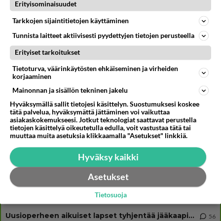
Muistatko? Kädestä suuhun elävä Satu sai jättimäisen rahasalkun
Erityisominaisuudet
Henry-miljonääriltä
Tarkkojen sijaintitietojen käyttäminen
Iloyllätys! Maajussi-Kalle ja Niina palaavat televisioon - Niinalta
rehellinen reaktio: "KÄÄKS!"
Tunnista laitteet aktiivisesti pyydettyjen tietojen perusteella
Esko Eerikäinen lopetti testosteronit kesäksi - Tämä ikävä vaikutus iski
Erityiset tarkoitukset
heti
Tietoturva, väärinkäytösten ehkäiseminen ja virheiden
korjaaminen
Mainonnan ja sisällön tekninen jakelu
Osallistu keskusteluun
Hyväksymällä sallit tietojesi käsittelyn. Suostumuksesi koskee
tätä palvelua, hyväksymättä jättäminen voi vaikuttaa
Martinan bisneksillä ei mene hyvin
329
asiakaskokemukseesi. Jotkut teknologiat saattavat perustella
https://www.iltalehti.fi/viihdeuutiset/a/c46da6ab-340f-4790-aaa7-0865eed2336 Yrityksen konkurssihakemus on tullut kärä
tietojen käsittelyä oikeutetulla edulla, voit vastustaa tätä tai
muuttaa muita asetuksia klikkaamalla "Asetukset" linkkiä.
Tiesitkö? Martina Aitolehden isäpuoli on tämä suosittu laulaja
34
Martina Aitolehti on seurattu julkisuuden henkilö. Lähipiiriin mahtuu muitakin tunnettuja henkilöitä. Tiesitkö, että Ma
Hyväksy kaikki
2 km on nykyään liian pitkä koulumatka
107
Hesarissa päivitellään lapset joutuu nyt kulkemaan 2 km kouluun jösses. Ruostefillarilla tuo matka menee vaikka miten äk
Asetukset
Miesten tuijotus
45
Tietosuoja
Mutta mies vain tuijottaa, siinä vaiheessa käännän itse pään pois. Mikä juttu? Yleensä jos joku tuijottaa tai katsoo, hä
Uusioperheen aikuiset lapset tyhjentää jääkaapin käydessään
56