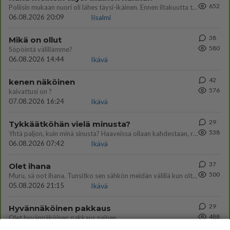
652
Poliisin mukaan nuori oli lähes täysi-ikäinen. Ennen iltakuutta tulleen ilmoituksen mukaan ihminen oli joutunut mahdoll
06.08.2026 20:09
Iisalmi
38
Mikä on ollut
580
Söpöintä välillämme?
06.08.2026 14:44
Ikävä
42
kenen näköinen
576
kaivattusi on ?
07.08.2026 16:24
Ikävä
29
Tykkäätköhän vielä minusta?
538
Yhtä paljon, kuin minä sinusta? Haaveissa ollaan kahdestaan, rauhassa ja lähennytään fyysisesti ja tutustutaan syvemmin
06.08.2026 07:42
Ikävä
37
Olet ihana
500
Muru, sä oot ihana. Tunsitko sen sähkön meidän välillä kun oltiin ihan låhekkäin? 👩‍❤️‍👩❤️😼😘
05.08.2026 21:15
Ikävä
29
Hyvännäköinen pakkaus
488
Olet hyvännäköinen pakkaus nainen.
06.08.2026 13:03
Ikävä