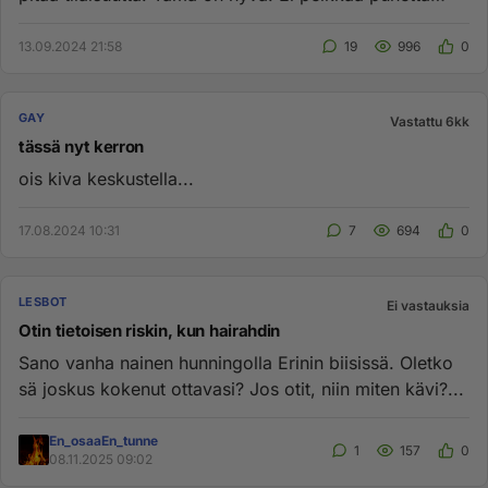
vaan konkreetti...
13.09.2024 21:58
19
996
0
GAY
Vastattu 6kk
tässä nyt kerron
ois kiva keskustella...
17.08.2024 10:31
7
694
0
LESBOT
Ei vastauksia
Otin tietoisen riskin, kun hairahdin
Sano vanha nainen hunningolla Erinin biisissä. Oletko
sä joskus kokenut ottavasi? Jos otit, niin miten kävi?...
En_osaaEn_tunne
1
157
0
08.11.2025 09:02