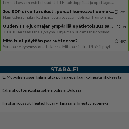
Ernest Lawson esitteli uudet TTK-tähtioppilaat ja opettajat torstaina 6.8. lehdistölle. Tulevalla kaudella on yksi hausk
Jos SDP ei voita reilusti, persut kumoavat demokratian Suomesta
701
Näin tekisi ainakin Rydman seuratessaan idolinsa Trumpin mallia https://www.is.fi/politiikka/art-2000012187244.html
Uuden TTK-juontajan ympärillä epätietoisuus sakenee - Nyt MTV hämmentää soppaa
54
TTK tulee taas tänä syksynä. Ohjelman uudet tähtioppilaat julkistetaan torstaina 6. elokuuta klo 14 alkavassa lehdistö
Mitä tuot pöytään parisuhteessa?
497
Siinäpä se kysymys on otsikossa. Mitäpä siis tuot/toisit pöytään parisuhteessa? Oletko mies vai nainen? Koetko sen mitä
STARA.FI
IL: Mopoilijan ojaan kiilannutta poliisia epäillään kolmesta rikoksesta
Kaksi skootterikuskia pakeni poliisia Oulussa
Ilmiöksi noussut Heated Rivalry -kirjasarja ilmestyy suomeksi