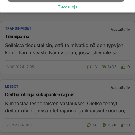
Tietosuoja
TRANSIHMISET
Vastattu 1v
Transporno
Sellaista tiedustelisin, että toimivatko näiden typyjen
kalut ihan oikeasti. Näin videon, jossa shemale sai
kunnon erekt...
16.08.2024 12:05
13
1405
0
LESBOT
Vastattu 1v
Deittiprofiili ja sukupuolen rajaus
Kiinnostaa lesbonaisten vastaukset. Oletko tehnyt
deittiprofiilia, jossa olet rajannut ja ilmaissut suoraan,
että etsit...
17.08.2024 06:31
14
1070
0