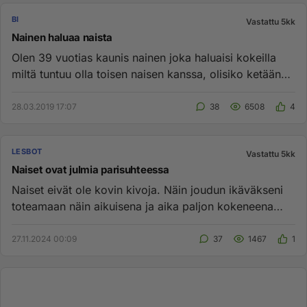
BI
Vastattu 5kk
Nainen haluaa naista
Olen 39 vuotias kaunis nainen joka haluaisi kokeilla
miltä tuntuu olla toisen naisen kanssa, olisiko ketään
joka haluais...
28.03.2019 17:07
38
6508
4
LESBOT
Vastattu 5kk
Naiset ovat julmia parisuhteessa
Naiset eivät ole kovin kivoja. Näin joudun ikäväkseni
toteamaan näin aikuisena ja aika paljon kokeneena
lesbona. Nais...
27.11.2024 00:09
37
1467
1