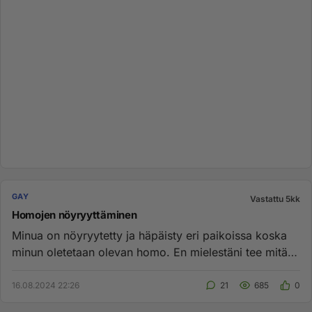
GAY
Vastattu 5kk
Homojen nöyryyttäminen
Minua on nöyryytetty ja häpäisty eri paikoissa koska
minun oletetaan olevan homo. En mielestäni tee mitään
merkittävästi...
16.08.2024 22:26
21
685
0