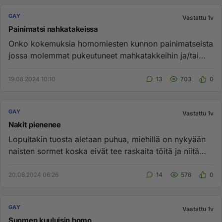
GAY
Vastattu 1v
Painimatsi nahkatakeissa
Onko kokemuksia homomiesten kunnon painimatseista
jossa molemmat pukeutuneet mahkatakkeihin ja/tai
nahkahousuihin tai mo...
19.08.2024 10:10
13
703
0
GAY
Vastattu 1v
Nakit pienenee
Lopultakin tuosta aletaan puhua, miehillä on nykyään
naisten sormet koska eivät tee raskaita töitä ja niitä
pitäisi alka...
20.08.2024 06:26
14
576
0
GAY
Vastattu 1v
Suomen kuuluisin homo