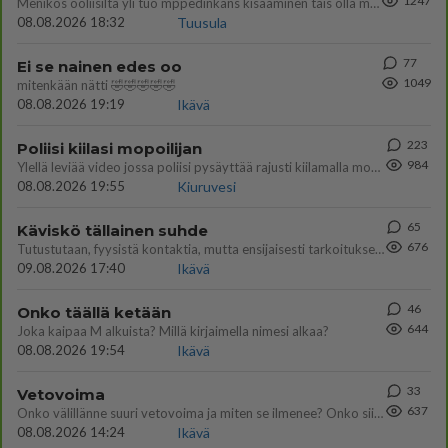
1247
Menikös öoliisilta yli tuo mppedinkans kisaaminen tais olla melkoinen riski vahigoittaa tarpeettomasti jopa kuolla tuoss
08.08.2026 18:32
Tuusula
77
Ei se nainen edes oo
1049
mitenkään nätti 🤣🤣🤣🤣🤣
08.08.2026 19:19
Ikävä
223
Poliisi kiilasi mopoilijan
984
Ylellä leviää video jossa poliisi pysäyttää rajusti kiilamalla mopo pojan. Toivottavasti poliisi ottaa tuosta mallia myö
08.08.2026 19:55
Kiuruvesi
65
Käviskö tällainen suhde
676
Tutustutaan, fyysistä kontaktia, mutta ensijaisesti tarkoituksena ei ole aloittaa mitään virallista tai rikkoa mitään? E
09.08.2026 17:40
Ikävä
46
Onko täällä ketään
644
Joka kaipaa M alkuista? Millä kirjaimella nimesi alkaa?
08.08.2026 19:54
Ikävä
33
Vetovoima
637
Onko välillänne suuri vetovoima ja miten se ilmenee? Onko siitä haittaa?
08.08.2026 14:24
Ikävä