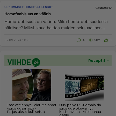
USKOVAISET HOMOT JA LESBOT
Vastattu 1v
Homofoobisuus on väärin
Homofoobisuus on väärin. Mikä homofoobisuudessa
häiritsee? Miksi sinua haittaa muiden seksuaalinen
suuntautuminen? Oletk...
02.09.2024 11:36
4
502
0