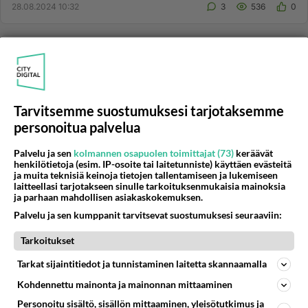
28.08.2024 10:32
3
536
0
GAY
Vastattu 1v
Mikä minua vaivaa?
Minä olen homomies, mutta minua ei kiinnosta
anaaliseksi ollenkaan. Miten tämä voi olla
Tarvitsemme suostumuksesi tarjotaksemme
mahdollista?...
personoitua palvelua
16.08.2024 12:35
11
567
0
Palvelu ja sen
kolmannen osapuolen toimittajat (73)
keräävät
henkilötietoja (esim. IP-osoite tai laitetunniste) käyttäen evästeitä
ja muita teknisiä keinoja tietojen tallentamiseen ja lukemiseen
LESBO, GAY, BI JA TRANS
laitteellasi tarjotakseen sinulle tarkoituksenmukaisia mainoksia
Vastattu 1v
ja parhaan mahdollisen asiakaskokemuksen.
Keski-Uudenmaan Pride 16.8.24 Hyvinkäällä
Palvelu ja sen kumppanit tarvitsevat suostumuksesi seuraaviin:
Se onnistui sittenkin. Perjantaina on Hyvinkäällä Keski-
Uudenmaan Pride-tapahtuma. Upea ohjelma näyttää
Tarkoitukset
tulevan. Oikein ...
Tarkat sijaintitiedot ja tunnistaminen laitetta skannaamalla
15.08.2024 18:28
2
151
0
Kohdennettu mainonta ja mainonnan mittaaminen
Personoitu sisältö, sisällön mittaaminen, yleisötutkimus ja