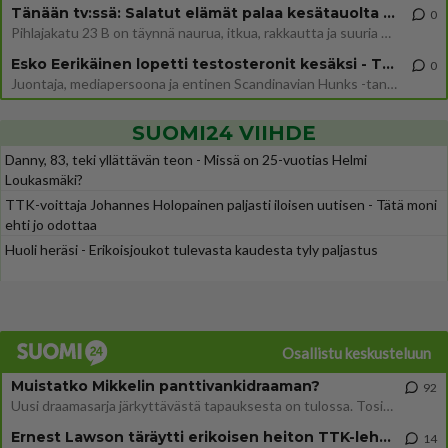
Tänään tv:ssä: Salatut elämät palaa kesätauolta - Tässä hieman juonipaljastuksia
0
Pihlajakatu 23 B on täynnä naurua, itkua, rakkautta ja suuria salaisuuksia. Suomalaisten yksi pitkäikäisimmistä draamas
Esko Eerikäinen lopetti testosteronit kesäksi - Tämä ikävä vaikutus iski heti
0
Juontaja, mediapersoona ja entinen Scandinavian Hunks -tanssija Esko Eerikäinen on tunnettu avoimuudestaan. Nyt Eerikäi
SUOMI24 VIIHDE
Danny, 83, teki yllättävän teon - Missä on 25-vuotias Helmi
Loukasmäki?
TTK-voittaja Johannes Holopainen paljasti iloisen uutisen - Tätä moni
ehti jo odottaa
Huoli heräsi - Erikoisjoukot tulevasta kaudesta tyly paljastus
Osallistu keskusteluun
Muistatko Mikkelin panttivankidraaman?
92
Uusi draamasarja järkyttävästä tapauksesta on tulossa. Tositapahtumiin perustuva sarja ammentaa vuoden 1986 Mikkelin pan
Ernest Lawson täräytti erikoisen heiton TTK-lehdistötilaisuudessa: " Onko tässä tarkoituksena...?"
14