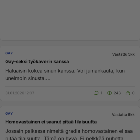
GAY
Vastattu 5kk
Gay-seksi työkaverin kanssa
Haluaisin kokea sinun kanssa. Voi jumankauta, kun
unelmoin sinusta....
31.01.2026 12:07
1
243
0
GAY
Vastattu 6kk
Homovastainen ei saanut pitää tilaisuutta
Jossain paikassa nimeltä gradia homovastainen ei saa
pitää tilaisuutta. Tämä on hyvä. Ei pelkkää puhetta