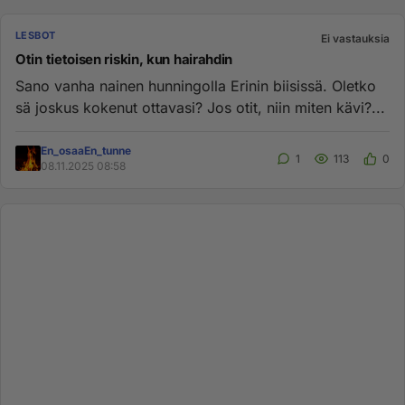
LESBOT
Ei vastauksia
Otin tietoisen riskin, kun hairahdin
Sano vanha nainen hunningolla Erinin biisissä. Oletko
sä joskus kokenut ottavasi? Jos otit, niin miten kävi?...
En_osaaEn_tunne
1
113
0
08.11.2025 08:58