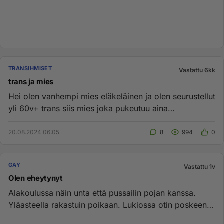
TRANSIHMISET
Vastattu 6kk
trans ja mies
Hei olen vanhempi mies eläkeläinen ja olen seurustellut
yli 60v+ trans siis mies joka pukeutuu aina
täydelliseksi naise...
20.08.2024 06:05
8
994
0
GAY
Vastattu 1v
Olen eheytynyt
Alakoulussa näin unta että pussailin pojan kanssa.
Yläasteella rakastuin poikaan. Lukiossa otin poskeen.
Nyt olen terv...