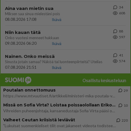
34
Aina vaan mietin sua
608
Miksen saa sinua mielestäni pois
08.08.2026 17:08
Ikävä
88
Niin kauan tätä
597
Onko vuotesi menneet hukkaan
09.08.2026 06:20
Ikävä
41
Nainen. Onko meissä
574
Sinusta jotain samaa? Näköä tai luonteenpiirteitä? Utelias
07.08.2026 21:51
Ikävä
Osallistu keskusteluun
Poutalan onnettomuus
29
https://www.mtvuutiset.fi/artikkeli/ministeri-mika-poutala-vakavassa-onnettomuudessa/9375980 Kumma kun jutussa ei manit
Missä on Sofia Virta? Loistaa poissaolollaan Erikoisjoukot uudelta kaudelta
10
Vihreiden puheenjohtaja, kansanedustaja Sofia Virta pääsi otsikoihin, kun tieto hänen osallistumisestaan Erikoisjoukot-k
Valheet Ceutan kriisistä leviävät
220
"Lukuisat suomenkieliset tilit ovat jakaneet videota todisteena siitä, että siirtolaisjoukot aiheuttavat edelleen Ceutas