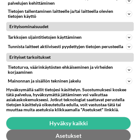
palvelujen kehittäminen
LESBOT
Vastattu 1v
Tietojen tallentaminen laitteelle ja/tai laitteella olevien
Ihastunut ystävään
tietojen käyttö
Miten päästä tunteesta yli? Ystävä on oletushetero,
Erityisominaisuudet
minä kaapissa, ystäväni siis luultavasti luulee minun
olevan hetero....
Tarkkojen sijaintitietojen käyttäminen
16.08.2024 11:38
17
1463
0
Tunnista laitteet aktiivisesti pyydettyjen tietojen perusteella
Erityiset tarkoitukset
Tietoturva, väärinkäytösten ehkäiseminen ja virheiden
korjaaminen
Mainonnan ja sisällön tekninen jakelu
Hyväksymällä sallit tietojesi käsittelyn. Suostumuksesi koskee
tätä palvelua, hyväksymättä jättäminen voi vaikuttaa
asiakaskokemukseesi. Jotkut teknologiat saattavat perustella
tietojen käsittelyä oikeutetulla edulla, voit vastustaa tätä tai
muuttaa muita asetuksia klikkaamalla "Asetukset" linkkiä.
Hyväksy kaikki
Asetukset