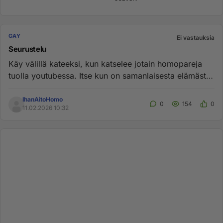
GAY
Ei vastauksia
Seurustelu
Käy välillä kateeksi, kun katselee jotain homopareja
tuolla youtubessa. Itse kun on samanlaisesta elämästä
enempi ja väh...
IhanAitoHomo
0
154
0
11.02.2026 10:32