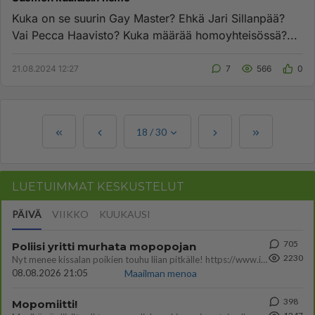
Kuka on se suurin Gay Master? Ehkä Jari Sillanpää?
Vai Pecca Haavisto? Kuka määrää homoyhteisössä?...
21.08.2024 12:27
7
566
0
18
/
30
LUETUIMMAT KESKUSTELUT
PÄIVÄ
VIIKKO
KUUKAUSI
705
Poliisi yritti murhata mopopojan
2230
Nyt menee kissalan poikien touhu liian pitkälle! https://www.is.fi/kotimaa/art-2000012193221.html Karu video mopomiiti
08.08.2026 21:05
Maailman menoa
398
Mopomiitti!