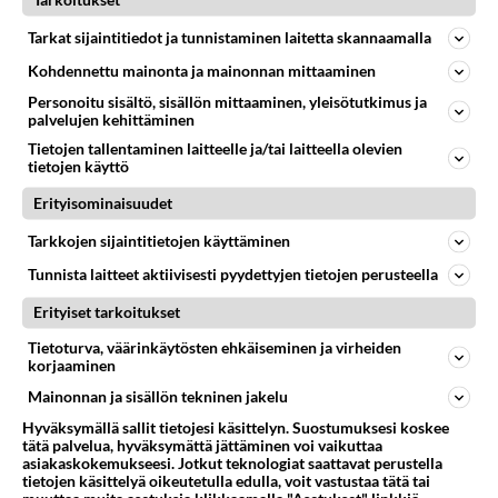
Tarkoitukset
BI-SEKSI
Vastattu 15pv
Tarkat sijaintitiedot ja tunnistaminen laitetta skannaamalla
Kuk i röven
Kohdennettu mainonta ja mainonnan mittaaminen
Onko Ruotsissa asuvia bi homo Miehiä Tukholmassa
Personoitu sisältö, sisällön mittaaminen, yleisötutkimus ja
oon muuttamassa takaisin sinne...
palvelujen kehittäminen
Tietojen tallentaminen laitteelle ja/tai laitteella olevien
25.08.2025 10:18
10
383
0
tietojen käyttö
Erityisominaisuudet
BI-SEKSI
Tarkkojen sijaintitietojen käyttäminen
Vastattu 19pv
Bi romani mies etsii bi seuraa romaneista
Tunnista laitteet aktiivisesti pyydettyjen tietojen perusteella
35v romani mies etsii bi seuraa romaneista Lyötiskö
Erityiset tarkoitukset
täältä kiinnostuneita?...
Tietoturva, väärinkäytösten ehkäiseminen ja virheiden
korjaaminen
15.08.2025 12:50
11
791
2
Mainonnan ja sisällön tekninen jakelu
Hyväksymällä sallit tietojesi käsittelyn. Suostumuksesi koskee
tätä palvelua, hyväksymättä jättäminen voi vaikuttaa
asiakaskokemukseesi. Jotkut teknologiat saattavat perustella
tietojen käsittelyä oikeutetulla edulla, voit vastustaa tätä tai