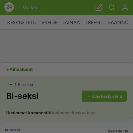
Valikko
KESKUSTELU
VIIHDE
LAINAA
TREFFIT
SÄÄNNÖT
Aihealueet
Bi-seksi
Bi-seksi
Uusi keskustelu
Uusimmat kommentit
Uusimmat keskustelut
BI-SEKSI
Vastattu 11h