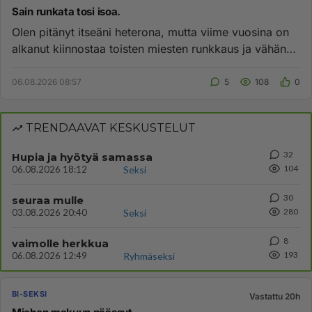
Sain runkata tosi isoa.
Olen pitänyt itseäni heterona, mutta viime vuosina on
alkanut kiinnostaa toisten miesten runkkaus ja vähän
imeminenkin. ...
06.08.2026 08:57
5
108
0
TRENDAAVAT KESKUSTELUT
32
Hupia ja hyötyä samassa
104
06.08.2026 18:12
Seksi
30
seuraa mulle
280
03.08.2026 20:40
Seksi
8
vaimolle herkkua
193
06.08.2026 12:49
Ryhmäseksi
BI-SEKSI
Vastattu 20h