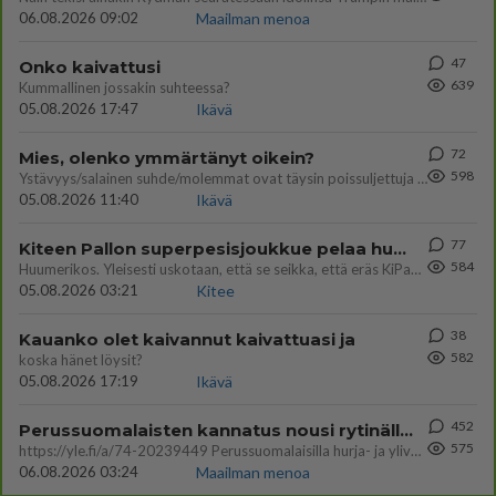
06.08.2026 09:02
Maailman menoa
47
Onko kaivattusi
639
Kummallinen jossakin suhteessa?
05.08.2026 17:47
Ikävä
72
Mies, olenko ymmärtänyt oikein?
598
Ystävyys/salainen suhde/molemmat ovat täysin poissuljettuja asioita? Nainen
05.08.2026 11:40
Ikävä
77
Kiteen Pallon superpesisjoukkue pelaa huumeiden vaikutuksen alaisena
584
Huumerikos. Yleisesti uskotaan, että se seikka, että eräs KiPan pelaaja kärähtää huumeista, on vain jäävuoren huippu. M
05.08.2026 03:21
Kitee
38
Kauanko olet kaivannut kaivattuasi ja
582
koska hänet löysit?
05.08.2026 17:19
Ikävä
452
Perussuomalaisten kannatus nousi rytinällä Ylen tänään julkaisemassa tuoreimmassa gallup-kyselyssä.
575
https://yle.fi/a/74-20239449 Perussuomalaisilla hurja- ja ylivoimaisesti suurin nousu tässä uudessa Ylen gallupissa. Kyl
06.08.2026 03:24
Maailman menoa