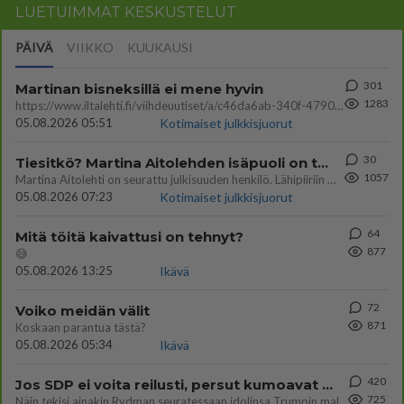
LUETUIMMAT KESKUSTELUT
PÄIVÄ
VIIKKO
KUUKAUSI
301
Martinan bisneksillä ei mene hyvin
1283
https://www.iltalehti.fi/viihdeuutiset/a/c46da6ab-340f-4790-aaa7-0865eed2336 Yrityksen konkurssihakemus on tullut kärä
05.08.2026 05:51
Kotimaiset julkkisjuorut
30
Tiesitkö? Martina Aitolehden isäpuoli on tämä suosittu laulaja
1057
Martina Aitolehti on seurattu julkisuuden henkilö. Lähipiiriin mahtuu muitakin tunnettuja henkilöitä. Tiesitkö, että Ma
05.08.2026 07:23
Kotimaiset julkkisjuorut
64
Mitä töitä kaivattusi on tehnyt?
877
😅
05.08.2026 13:25
Ikävä
72
Voiko meidän välit
871
Koskaan parantua tästä?
05.08.2026 05:34
Ikävä
420
Jos SDP ei voita reilusti, persut kumoavat demokratian Suomesta
725
Näin tekisi ainakin Rydman seuratessaan idolinsa Trumpin mallia https://www.is.fi/politiikka/art-2000012187244.html