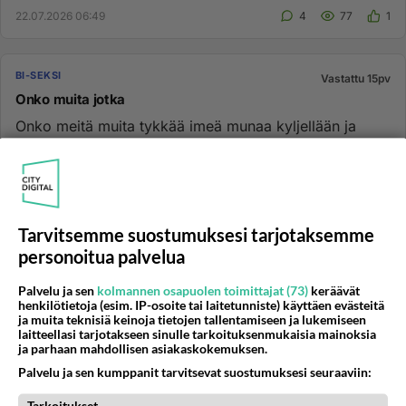
22.07.2026 06:49
4
77
1
BI-SEKSI
Vastattu 15pv
Onko muita jotka
Onko meitä muita tykkää imeä munaa kyljellään ja
toinen samoin ja sitten kun saisi sisään se vasta olis
jotakin...
26.05.2026 05:17
5
357
0
Tarvitsemme suostumuksesi tarjotaksemme
BI-SEKSI
personoitua palvelua
Vastattu 15pv
Satakunnan bi
Palvelu ja sen
kolmannen osapuolen toimittajat (73)
keräävät
Ei helposti seiso mutta imen ja otan sisään runkkaus
henkilötietoja (esim. IP-osoite tai laitetunniste) käyttäen evästeitä
ja muita teknisiä keinoja tietojen tallentamiseen ja lukemiseen
myös ok vanhempi mies ota yhteyttä ja anna kyrpää...
laitteellasi tarjotakseen sinulle tarkoituksenmukaisia mainoksia
ja parhaan mahdollisen asiakaskokemuksen.
26.05.2026 05:24
12
388
0
Palvelu ja sen kumppanit tarvitsevat suostumuksesi seuraaviin: