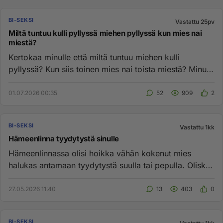
BI-SEKSI
Vastattu 25pv
Miltä tuntuu kulli pyllyssä miehen pyllyssä kun mies nai
miestä?
Kertokaa minulle että miltä tuntuu miehen kulli
pyllyssä? Kun siis toinen mies nai toista miestä? Minua
kiihottaa kovast...
01.07.2026 00:35
52
909
2
BI-SEKSI
Vastattu 1kk
Hämeenlinna tyydytystä sinulle
Hämeenlinnassa olisi hoikka vähän kokenut mies
halukas antamaan tyydytystä suulla tai pepulla. Olisko
sulla tarpeita ;)...
27.05.2026 11:40
13
403
0
BI-SEKSI