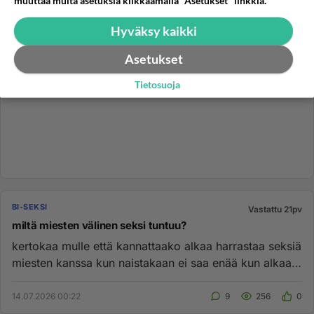
muuttaa muita asetuksia klikkaamalla "Asetukset" linkkiä.
Hyväksy kaikki
Asetukset
Tietosuoja
BI-SEKSI
Vastattu 21pv
miltä miesten välinen seksi tuntuu?
kertokaa mulle että kannattaako alkaa harrastaa seksiä
miesten kanssa kun naistakaan ei saa enää kun alkaa
olee jo siinä...
14.07.2026 00:22
9
256
0