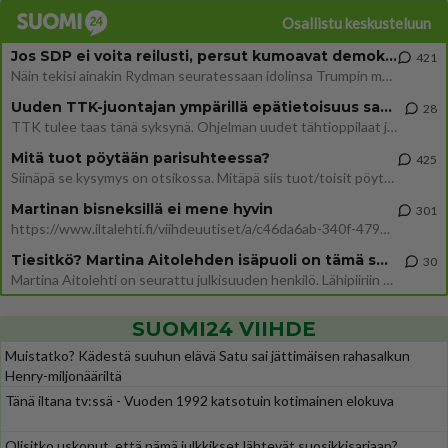
Osallistu keskusteluun
Jos SDP ei voita reilusti, persut kumoavat demokratian Suomesta
421
Näin tekisi ainakin Rydman seuratessaan idolinsa Trumpin mallia https://www.is.fi/politiikka/art-2000012187244.html
Uuden TTK-juontajan ympärillä epätietoisuus sakenee - Nyt MTV hämmentää soppaa
28
TTK tulee taas tänä syksynä. Ohjelman uudet tähtioppilaat julkistetaan torstaina 6. elokuuta klo 14 alkavassa lehdistö
Mitä tuot pöytään parisuhteessa?
425
Siinäpä se kysymys on otsikossa. Mitäpä siis tuot/toisit pöytään parisuhteessa? Oletko mies vai nainen? Koetko sen mitä
Martinan bisneksillä ei mene hyvin
301
https://www.iltalehti.fi/viihdeuutiset/a/c46da6ab-340f-4790-aaa7-0865eed2336 Yrityksen konkurssihakemus on tullut kärä
Tiesitkö? Martina Aitolehden isäpuoli on tämä suosittu laulaja
30
Martina Aitolehti on seurattu julkisuuden henkilö. Lähipiiriin mahtuu muitakin tunnettuja henkilöitä. Tiesitkö, että Ma
SUOMI24 VIIHDE
Muistatko? Kädestä suuhun elävä Satu sai jättimäisen rahasalkun
Henry-miljonääriltä
Tänä iltana tv:ssä - Vuoden 1992 katsotuin kotimainen elokuva
Olisitko uskonut, että nämä julkkikset lähtevät suosikkisarjaan?