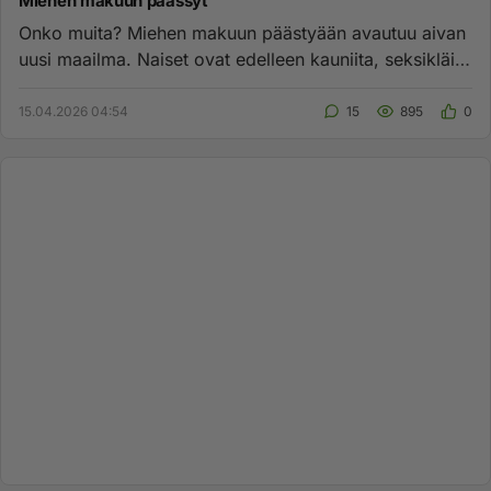
Miehen makuun päässyt
Onko muita? Miehen makuun päästyään avautuu aivan
uusi maailma. Naiset ovat edelleen kauniita, seksikläitä
mutta jotenki...
15.04.2026 04:54
15
895
0