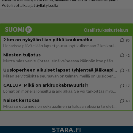
Petolliset alkaa jättiyllätyksellä
Osallistu keskusteluun
2 km on nykyään liian pitkä koulumatka
95
Hesarissa päivitellään lapset joutuu nyt kulkemaan 2 km kouluun jösses. Ruostefillarilla tuo matka menee vaikka miten äk
Miesten tuijotus
42
Mutta mies vain tuijottaa, siinä vaiheessa käännän itse pään pois. Mikä juttu? Yleensä jos joku tuijottaa tai katsoo, hä
Uusioperheen aikuiset lapset tyhjentää jääkaapin käydessään
43
Miten selvittäisitte seuraavan ongelman, meillä on uusioperhe, minulla teini-ikäiset lapset ja puolisolla aikuiset, jotk
GALLUP: Mikä on arkiruokabravuurisi?
17
Lomat on monella lomailtu ja arki alkaa. Se voi tarkoittaa myös sitä, että grillailut on grillattu ja palataan arjen ruo
Naiset kertokaa
43
Miksi se että mies on seksuaalinen ja haluaa seksiä ja te olette hänen mielestänne haluttava on vastenmielistä? Mikä sii
STARA.FI