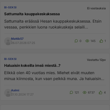
BI-SEKSI
Ei vastauksia
Sattumalta kauppakeskuksessa
Sattumalta eräässä Hesan kauppakeskuksessa. Etsin
vessaa, penkkien luona ruokakuskeja selaili
puhelimiaan. Jatkoin heidä...
Mattib57
0
145
1
26.07.2026 07:25
BI-SEKSI
Vastattu 12pv
Haluaisin kokeilla imeä miestä..?
Elikkä olen 40 vuotias mies. Miehet eivät muuten
minua kiinnosta, kun vaan pelkkä muna. Ja haluaisin
imeä toisen miehen ...
Aalmi
121
6737
4
21.10.2024 17:27