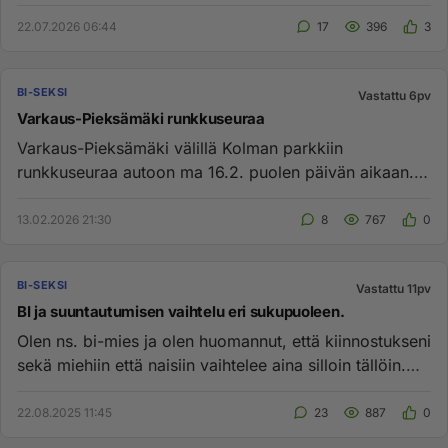
kuinka se on ...
22.07.2026 06:44
17
396
3
BI-SEKSI
Vastattu 6pv
Varkaus-Pieksämäki runkkuseuraa
Varkaus-Pieksämäki välillä Kolman parkkiin
runkkuseuraa autoon ma 16.2. puolen päivän aikaan.
Haluisin katsoa kun runkk...
13.02.2026 21:30
8
767
0
BI-SEKSI
Vastattu 11pv
BI ja suuntautumisen vaihtelu eri sukupuoleen.
Olen ns. bi-mies ja olen huomannut, että kiinnostukseni
sekä miehiin että naisiin vaihtelee aina silloin tällöin.
Toisin...
22.08.2025 11:45
23
887
0