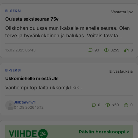
BI-SEKSI
Vastattu 1pv
Oulusta seksiseuraa 75v
Oliskohan oulussa mun ikäiselle miehelle seuraa. Olen
terve ja hyvänkokoinen ja halukas. Voitais tavata
jossakin kahvil...
15.02.2025 05:43
90
3255
8
BI-SEKSI
Ei vastauksia
Ukkomiehelle miestä Jkl
Vanhempi top laita ukkomjkl kik...
Jklbtmvm71
0
<50
0
04.08.2026 15:12