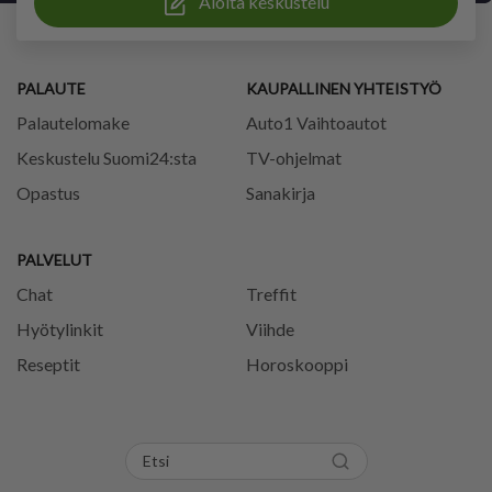
Aloita keskustelu
PALAUTE
KAUPALLINEN YHTEISTYÖ
Palautelomake
Auto1 Vaihtoautot
Keskustelu Suomi24:sta
TV-ohjelmat
Opastus
Sanakirja
PALVELUT
Chat
Treffit
Hyötylinkit
Viihde
Reseptit
Horoskooppi