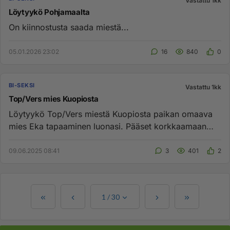
Vastattu 1kk
Löytyykö Pohjamaalta
On kiinnostusta saada miestä...
05.01.2026 23:02
16
840
0
BI-SEKSI
Vastattu 1kk
Top/Vers mies Kuopiosta
Löytyykö Top/Vers miestä Kuopiosta paikan omaava
mies Eka tapaaminen luonasi. Pääset korkkaamaan
neitsyt pepun . Ota se...
09.06.2025 08:41
3
401
2
1
/
30