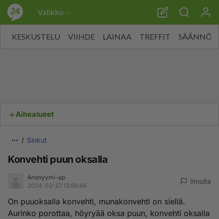
Valikko
KESKUSTELU
VIIHDE
LAINAA
TREFFIT
SÄÄNNÖT
Aihealueet
Sinkut
Konvehti puun oksalla
Anonyymi-ap
Ilmoita
2024-02-27 13:56:48
On puuoksalla konvehti, munakonvehti on siellä.
Aurinko porottaa, höyryää oksa puun, konvehti oksalla