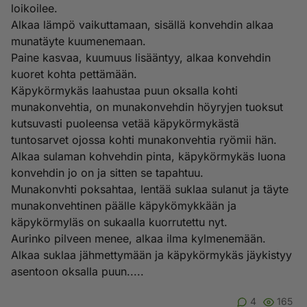
loikoilee.
Alkaa lämpö vaikuttamaan, sisällä konvehdin alkaa
munatäyte kuumenemaan.
Paine kasvaa, kuumuus lisääntyy, alkaa konvehdin
kuoret kohta pettämään.
Käpykörmykäs laahustaa puun oksalla kohti
munakonvehtia, on munakonvehdin höyryjen tuoksut
kutsuvasti puoleensa vetää käpykörmykästä
tuntosarvet ojossa kohti munakonvehtia ryömii hän.
Alkaa sulaman kohvehdin pinta, käpykörmykäs luona
konvehdin jo on ja sitten se tapahtuu.
Munakonvhti poksahtaa, lentää suklaa sulanut ja täyte
munakonvehtinen päälle käpykömykkään ja
käpykörmyläs on sukaalla kuorrutettu nyt.
Aurinko pilveen menee, alkaa ilma kylmenemään.
Alkaa suklaa jähmettymään ja käpykörmykäs jäykistyy
asentoon oksalla puun.....
4
165