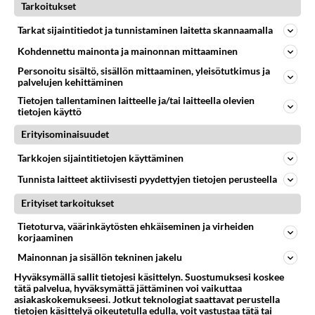
Tarkoitukset
324
Mopomiitti!
Tarkat sijaintitiedot ja tunnistaminen laitetta skannaamalla
1023
Menikös öoliisilta yli tuo mppedinkans kisaaminen tais olla melkoinen riski vahigoittaa tarpeettomasti jopa kuolla tuoss
08.08.2026 18:32
Tuusula
Kohdennettu mainonta ja mainonnan mittaaminen
Personoitu sisältö, sisällön mittaaminen, yleisötutkimus ja
67
Ei se nainen edes oo
palvelujen kehittäminen
897
mitenkään nätti 🤣🤣🤣🤣🤣
Tietojen tallentaminen laitteelle ja/tai laitteella olevien
08.08.2026 19:19
Ikävä
tietojen käyttö
Erityisominaisuudet
139
Poliisi kiilasi mopoilijan
773
Ylellä leviää video jossa poliisi pysäyttää rajusti kiilamalla mopo pojan. Toivottavasti poliisi ottaa tuosta mallia myö
Tarkkojen sijaintitietojen käyttäminen
08.08.2026 19:55
Kiuruvesi
Tunnista laitteet aktiivisesti pyydettyjen tietojen perusteella
32
Vetovoima
Erityiset tarkoitukset
601
Onko välillänne suuri vetovoima ja miten se ilmenee? Onko siitä haittaa?
08.08.2026 14:24
Ikävä
Tietoturva, väärinkäytösten ehkäiseminen ja virheiden
korjaaminen
88
Niin kauan tätä
Mainonnan ja sisällön tekninen jakelu
577
Onko vuotesi menneet hukkaan
Hyväksymällä sallit tietojesi käsittelyn. Suostumuksesi koskee
09.08.2026 06:20
Ikävä
tätä palvelua, hyväksymättä jättäminen voi vaikuttaa
asiakaskokemukseesi. Jotkut teknologiat saattavat perustella
62
tietojen käsittelyä oikeutetulla edulla, voit vastustaa tätä tai
Käviskö tällainen suhde