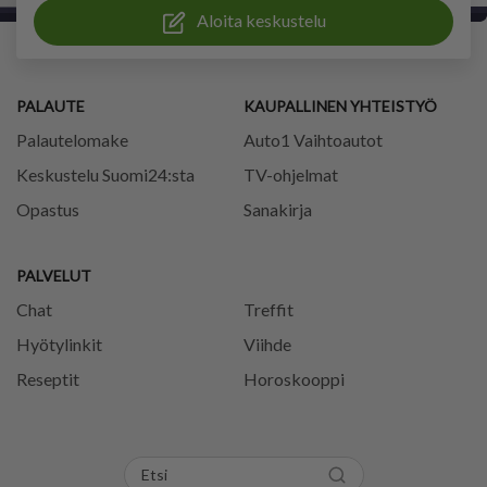
Aloita keskustelu
PALAUTE
KAUPALLINEN YHTEISTYÖ
Palautelomake
Auto1 Vaihtoautot
Keskustelu Suomi24:sta
TV-ohjelmat
Opastus
Sanakirja
PALVELUT
Chat
Treffit
Hyötylinkit
Viihde
Reseptit
Horoskooppi