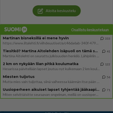
Aloita keskustelu
Osallistu keskusteluun
Martinan bisneksillä ei mene hyvin
333
https://www.iltalehti.fi/viihdeuutiset/a/c46da6ab-340f-4790-aaa7-0865eed2336 Yrityksen konkurssihakemus on tullut kärä
Tiesitkö? Martina Aitolehden isäpuoli on tämä suosittu laulaja
41
Martina Aitolehti on seurattu julkisuuden henkilö. Lähipiiriin mahtuu muitakin tunnettuja henkilöitä. Tiesitkö, että Ma
2 km on nykyään liian pitkä koulumatka
122
Hesarissa päivitellään lapset joutuu nyt kulkemaan 2 km kouluun jösses. Ruostefillarilla tuo matka menee vaikka miten äk
Miesten tuijotus
56
Mutta mies vain tuijottaa, siinä vaiheessa käännän itse pään pois. Mikä juttu? Yleensä jos joku tuijottaa tai katsoo, hä
Uusioperheen aikuiset lapset tyhjentää jääkaapin käydessään
71
Miten selvittäisitte seuraavan ongelman, meillä on uusioperhe, minulla teini-ikäiset lapset ja puolisolla aikuiset, jotk