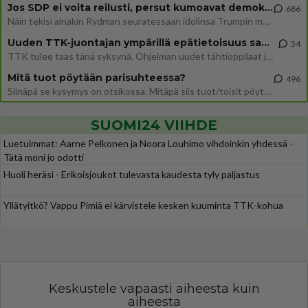
Jos SDP ei voita reilusti, persut kumoavat demokratian Suomesta
686
Näin tekisi ainakin Rydman seuratessaan idolinsa Trumpin mallia https://www.is.fi/politiikka/art-2000012187244.html
Uuden TTK-juontajan ympärillä epätietoisuus sakenee - Nyt MTV hämmentää soppaa
54
TTK tulee taas tänä syksynä. Ohjelman uudet tähtioppilaat julkistetaan torstaina 6. elokuuta klo 14 alkavassa lehdistö
Mitä tuot pöytään parisuhteessa?
496
Siinäpä se kysymys on otsikossa. Mitäpä siis tuot/toisit pöytään parisuhteessa? Oletko mies vai nainen? Koetko sen mitä
SUOMI24 VIIHDE
Luetuimmat: Aarne Pelkonen ja Noora Louhimo vihdoinkin yhdessä -
Tätä moni jo odotti
Huoli heräsi - Erikoisjoukot tulevasta kaudesta tyly paljastus
Yllätyitkö? Vappu Pimiä ei kärvistele kesken kuuminta TTK-kohua
Keskustele vapaasti aiheesta kuin
aiheesta