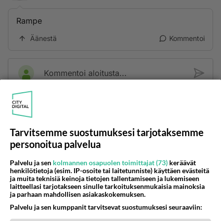
Rampe
Äänestä
Kommentoi
Kommentoi aloitusta...
Ketjusta on poistettu
3
sääntöjenvastaista viestiä.
Tarvitsemme suostumuksesi tarjotaksemme
Takaisin ylös
personoitua palvelua
LUETUIMMAT KESKUSTELUT
Palvelu ja sen
kolmannen osapuolen toimittajat (73)
keräävät
henkilötietoja (esim. IP-osoite tai laitetunniste) käyttäen evästeitä
PÄIVÄ
VIIKKO
KUUKAUSI
ja muita teknisiä keinoja tietojen tallentamiseen ja lukemiseen
laitteellasi tarjotakseen sinulle tarkoituksenmukaisia mainoksia
ja parhaan mahdollisen asiakaskokemuksen.
708
Poliisi yritti murhata mopopojan
1895
Nyt menee kissalan poikien touhu liian pitkälle! https://www.is.fi/kotimaa/art-2000012193221.html Karu video mopomiiti
Palvelu ja sen kumppanit tarvitsevat suostumuksesi seuraaviin:
08.08.2026 21:05
Maailman menoa