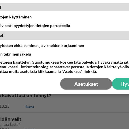
bisneksillä ei mene hyvin
t
05:51
Kotimaiset julkkisjuorut
etojen käyttäminen
kinen avautui !
iivisesti pyydettyjen tietojen perusteella
et
04:27
Judo
äytösten ehkäiseminen ja virheiden korjaaminen
t hänen ajattelevan sinusta?
ön tekninen jakelu
18:30
Ikävä
ietojesi käsittelyn. Suostumuksesi koskee tätä palvelua, hyväksymättä jä
mukseesi. Jotkut teknologiat saattavat perustella tietojen käsittelyä oike
uttaa muita asetuksia klikkaamalla "Asetukset" linkkiä.
 Martina Aitolehden isäpuoli on tämä suosittu laulaja
07:23
Kotimaiset julkkisjuorut
Asetukset
Hyv
ä kaivattusi on tehnyt?
13:25
Ikävä
dän välit
antua tästä?