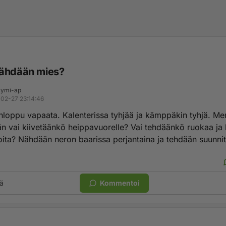
ähdään mies?
ymi-ap
02-27 23:14:46
onloppu vapaata. Kalenterissa tyhjää ja kämppäkin tyhjä. M
än vai kiivetäänkö heippavuorelle? Vai tehdäänkö ruokaa ja
oita? Nähdään neron baarissa perjantaina ja tehdään suunnit
ä
Kommentoi