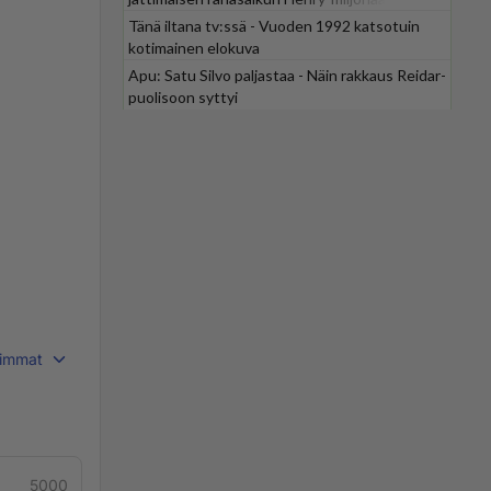
Tänä iltana tv:ssä - Vuoden 1992 katsotuin
kotimainen elokuva
Apu: Satu Silvo paljastaa - Näin rakkaus Reidar-
puolisoon syttyi
immat
5000