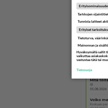
Martinan 
Erityisominaisuude
05.08.2026 
Tarkkojen sijaintiti
Miia Heik
Tunnista laitteet akt
Erityiset tarkoituks
04.08.2026 
Tietoturva, väärink
Mitä usko
😇
Mainonnan ja sisäll
04.08.2026 
Hyväksymällä sallit t
vaikuttaa asiakaskoke
vastustaa tätä tai mu
Tiesitkö?
05.08.2026 
Tietosuoja
Mitä töit
😅
05.08.2026 
Voiko mei
Koskaan par