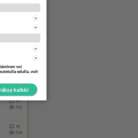
633
https://www.iltalehti.fi/viihdeuutiset/a/c46da6ab-340f-4790-aaa7-0865eed2336 Yrityksen konkurssihakemus on tullut kärä
59
606
Olipa hyvä kirjoitus, kiitos. Ongelmat mitkä nostat esille on todellisia ja tämä ylimielisyys totta ja se näkyy kaikessa
45
604
ttäminen voi
utetulla edulla, voit
26
581
Martina Aitolehti on seurattu julkisuuden henkilö. Lähipiiriin mahtuu muitakin tunnettuja henkilöitä. Tiesitkö, että Ma
äksy kaikki
54
552
42
526