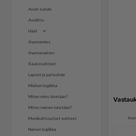
Avoin suhde
Avoliitto
Häät
Ihannemies
Ihannenainen
Kaukosuhteet
Lapset ja parisuhde
Miehen logiikka
Miten mies isketään?
Vastau
Miten nainen isketään?
Anon
Monikulttuuriset suhteet
Naisen logiikka