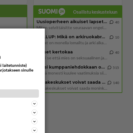
Osallistu keskusteluun
Uusioperheen aikuiset lapset tyhjentää jääkaapin käydessään
40
Miten selvittäisitte seuraavan ongelman, meillä on uusioperhe, minulla teini-ikäiset lapset ja puolisolla aikuiset, jotk
344
GALLUP: Mikä on arkiruokabravuurisi?
10
1252
Siinäpä se kysymys on otsikossa. Mitäpä siis tuot/toisit pöytään parisuhteessa? Oletko mies vai nainen? Koetko sen mitä
Lomat on monella lomailtu ja arki alkaa. Se voi tarkoittaa myös sitä, että grillailut on grillattu ja palataan arjen ruo
Naiset kertokaa
40
a
Miksi se että mies on seksuaalinen ja haluaa seksiä ja te olette hänen mielestänne haluttava on vastenmielistä? Mikä sii
54
i laitetunniste)
743
Miksi kumppaniehdokkaan oma elämä on teille ongelma?
515
arjotakseen sinulle
Täällä monesti kuulee vaatimuksia siitä, että kumppaniehdokkaalla ei saisi olla lemmikkejä, lapsia, kavereita, eksiä, su
Datakeskukset voivat saada moninkertaisesti enemmän palautuksia kuin mitä ne maksavat veroja
140
55
”Datakeskukset voivat saada moninkertaisesti enemmän palautuksia kuin mitä ne maksavat veroja”, sanoo professori Jussi K
728
Hesarissa päivitellään lapset joutuu nyt kulkemaan 2 km kouluun jösses. Ruostefillarilla tuo matka menee vaikka miten äk
38
715
152