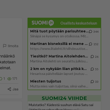
Osallistu keskusteluun
Mitä tuot pöytään parisuhteessa?
344
Siinäpä se kysymys on otsikossa. Mitäpä siis tuot/toisit pöytään parisuhteessa? Oletko mies vai nainen? Koetko sen mitä
Martinan bisneksillä ei mene hyvin
152
Ilmoita
https://www.iltalehti.fi/viihdeuutiset/a/c46da6ab-340f-4790-aaa7-0865eed2336 Yrityksen konkurssihakemus on tullut kärä
ennäänkö
Tiesitkö? Martina Aitolehden isäpuoli on tämä suosittu laulaja
26
Martina Aitolehti on seurattu julkisuuden henkilö. Lähipiiriin mahtuu muitakin tunnettuja henkilöitä. Tiesitkö, että Ma
 katotaan
elmat.
2 km on nykyään liian pitkä koulumatka
55
Hesarissa päivitellään lapset joutuu nyt kulkemaan 2 km kouluun jösses. Ruostefillarilla tuo matka menee vaikka miten äk
1
171
Miesten tuijotus
33
Mutta mies vain tuijottaa, siinä vaiheessa käännän itse pään pois. Mikä juttu? Yleensä jos joku tuijottaa tai katsoo, hä
Jaa
SUOMI24 VIIHDE
Muistatko? Kädestä suuhun elävä Satu sai
jättimäisen rahasalkun Henry-miljonääriltä