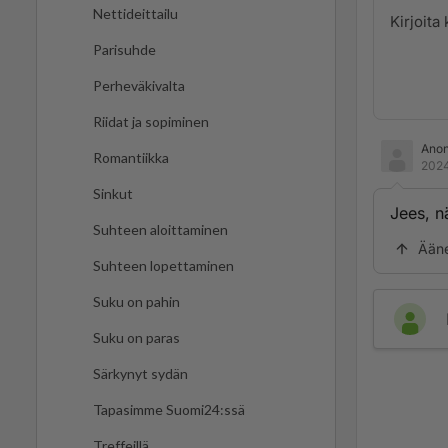
Nettideittailu
Parisuhde
Perheväkivalta
Riidat ja sopiminen
Ano
Romantiikka
2024
Sinkut
Jees, n
Suhteen aloittaminen
Ään
Suhteen lopettaminen
Suku on pahin
Suku on paras
Särkynyt sydän
Tapasimme Suomi24:ssä
Treffeillä