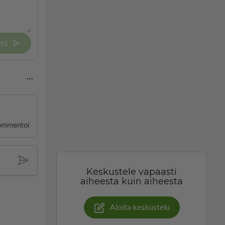
tä
ommentoi
Keskustele vapaasti
aiheesta kuin aiheesta
Aloita keskustelu