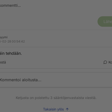
Lähe
nyymi
-02-28 00:54:42
äin tehdään.
estä
K
Kommentoi aloitusta...
Ketjusta on poistettu
3
sääntöjenvastaista viestiä.
Takaisin ylös