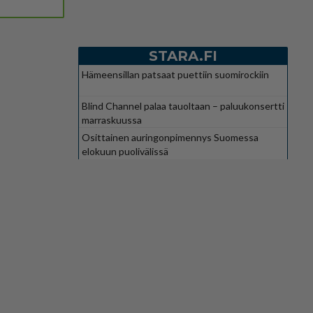
STARA.FI
Hämeensillan patsaat puettiin suomirockiin
Blind Channel palaa tauoltaan – paluukonsertti
marraskuussa
Osittainen auringonpimennys Suomessa
elokuun puolivälissä