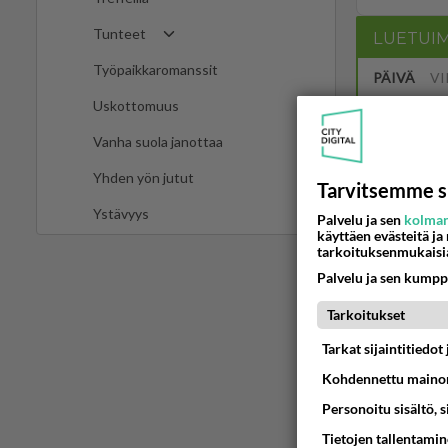
Tunteet
LUETUI
Työpaikkaromanssit
PÄIVÄ
VI
Uskottomuus
Mitä tuo
Vanha suola janottaa
04.08.2026 
Yhden yön jutut
Tarvitsemme s
Mikä sinu
Ystävyys
Palvelu ja sen
kolman
Yhdistää????
käyttäen evästeitä ja
04.08.2026 
tarkoituksenmukaisi
Palvelu ja sen kumpp
2 km on 
Tarkoitukset
04.08.2026 
Tarkat sijaintitiedo
Sinulle m
Kohdennettu mainon
Kohtaamme jä
04.08.2026 
Personoitu sisältö, 
Tietojen tallentamine