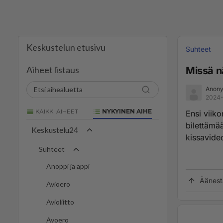
Keskustelun etusivu
Suhteet
Aiheet listaus
Missä n
Anony
2024-
KAIKKI AIHEET
NYKYINEN AIHE
Ensi viik
bilettämä
Keskustelu24
kissavide
Suhteet
Anoppi ja appi
Äänest
Avioero
Avioliitto
Avoero