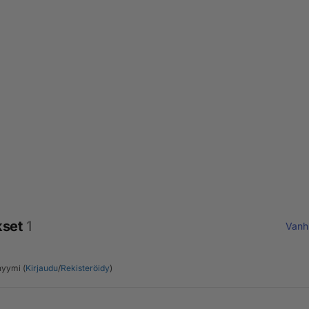
kset
1
Vanh
yymi (
Kirjaudu
/
Rekisteröidy
)