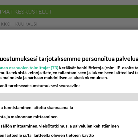
MMAT KESKUSTELUT
IKKO
KUUKAUSI
t pöytään parisuhteessa?
16:53
Sinkut
uostumuksesi tarjotaksemme personoitua palvelu
a ja kaivattuasi
nen osapuolen toimittajat (73)
keräävät henkilötietoja (esim. IP-osoite ta
??
 muita teknisiä keinoja tietojen tallentamiseen ja lukemiseen laitteellasi t
18:50
Ikävä
a mainoksia ja parhaan mahdollisen asiakaskokemuksen.
anit tarvitsevat suostumuksesi seuraaviin:
nykyään liian pitkä koulumatka
10:07
Lieksa
t ja tunnistaminen laitetta skannaamalla
ies
ta ja mainonnan mittaaminen
lleen kun on oikea aika. Sitä ei voi mikään eikä kukaan estää <3 <3
15:01
Ikävä
sisällön mittaaminen, yleisötutkimus ja palvelujen kehittäminen
n laitteelle ja/tai laitteella olevien tietojen käyttö