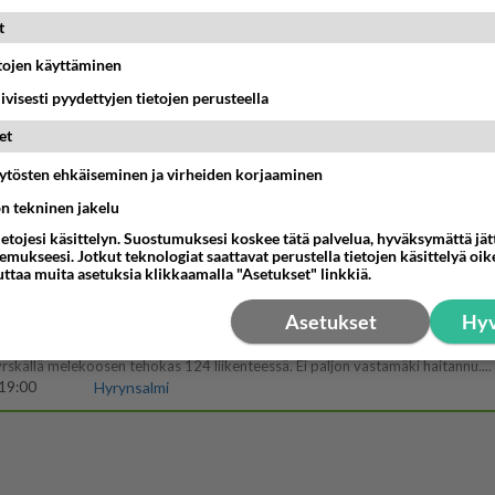
17:14
Ikävä
t
etojen käyttäminen
nen edes oo
tti 🤣🤣🤣🤣🤣
iivisesti pyydettyjen tietojen perusteella
19:19
Ikävä
et
äytösten ehkäiseminen ja virheiden korjaaminen
07:20
Kotimaiset julkkisjuorut
ön tekninen jakelu
ietojesi käsittelyn. Suostumuksesi koskee tätä palvelua, hyväksymättä jä
vuttanut
mukseesi. Jotkut teknologiat saattavat perustella tietojen käsittelyä oike
uttaa muita asetuksia klikkaamalla "Asetukset" linkkiä.
15:03
Ikävä
Asetukset
Hyv
es201
yrskällä melekoosen tehokas 124 liikenteessä. Ei paljon vastamäki haitannu....
19:00
Hyrynsalmi