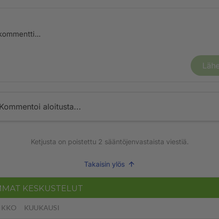
Lähe
Kommentoi aloitusta...
Ketjusta on poistettu
2
sääntöjenvastaista viestiä.
Takaisin ylös
MMAT KESKUSTELUT
IKKO
KUUKAUSI