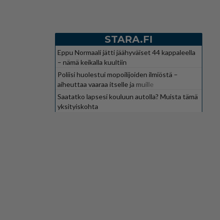
STARA.FI
Eppu Normaali jätti jäähyväiset 44 kappaleella
– nämä keikalla kuultiin
Poliisi huolestui mopoilijoiden ilmiöstä –
aiheuttaa vaaraa itselle ja muille
Saatatko lapsesi kouluun autolla? Muista tämä
yksityiskohta