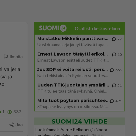
Osallistu keskusteluun
Muistatko Mikkelin panttivankidraaman?
77
Uusi draamasarja järkyttävästä tapauksesta on tulossa. Tositapahtumiin perustuva sarja ammentaa vuoden 1986 Mikkelin pan
Ernest Lawson täräytti erikoisen heiton TTK-lehdistötilaisuudessa: " Onko tässä tarkoituksena...?"
10
Ilmoita
Ernest Lawson esitteli uudet TTK-tähtioppilaat ja opettajat torstaina 6.8. lehdistölle. Tulevalla kaudella on yksi hausk
 vaijeria
Jos SDP ei voita reilusti, persut kumoavat demokratian Suomesta
665
Näin tekisi ainakin Rydman seuratessaan idolinsa Trumpin mallia https://www.is.fi/politiikka/art-2000012187244.html
sia ja
nko
Uuden TTK-juontajan ympärillä epätietoisuus sakenee - Nyt MTV hämmentää soppaa
51
TTK tulee taas tänä syksynä. Ohjelman uudet tähtioppilaat julkistetaan torstaina 6. elokuuta klo 14 alkavassa lehdistö
Mitä tuot pöytään parisuhteessa?
491
Siinäpä se kysymys on otsikossa. Mitäpä siis tuot/toisit pöytään parisuhteessa? Oletko mies vai nainen? Koetko sen mitä
1
337
SUOMI24 VIIHDE
Jaa
Luetuimmat: Aarne Pelkonen ja Noora
Louhimo vihdoinkin yhdessä - Tätä moni jo