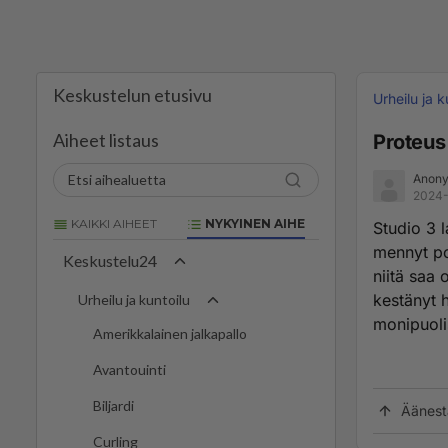
Keskustelun etusivu
Urheilu ja k
Aiheet listaus
Proteus 
Anony
2024-
KAIKKI AIHEET
NYKYINEN AIHE
Studio 3 l
mennyt po
Keskustelu24
niitä saa 
kestänyt 
Urheilu ja kuntoilu
monipuoli
Amerikkalainen jalkapallo
Avantouinti
Biljardi
Äänest
Curling