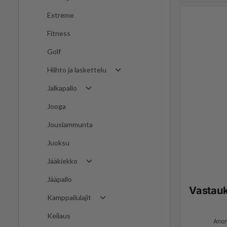
Extreme
Fitness
Golf
Hiihto ja laskettelu
Jalkapallo
Jooga
Jousiammunta
Juoksu
Jääkiekko
Jääpallo
Vastau
Kamppailulajit
Keilaus
Anon