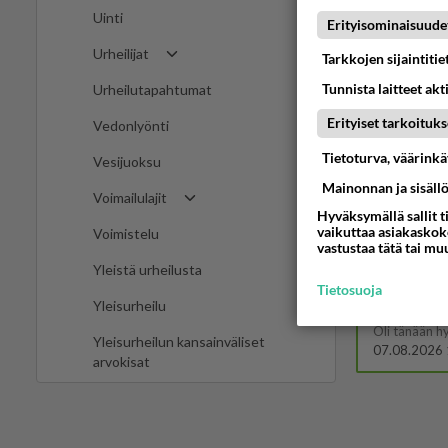
Uinti
07.08.2026 
Erityisominaisuude
Urheilijat
Tarkkojen sijaintiti
Ei se nai
mitenkään nä
Tunnista laitteet akt
Urheilutapahtumat
08.08.2026 
Erityiset tarkoituks
Vedonlyönti
Tietoturva, väärink
Vesijuoksu
07.08.2026 
Mainonnan ja sisäll
Voimailulajit
Hyväksymällä sallit t
Olen luo
vaikuttaa asiakaskoke
Voimistelu
vastustaa tätä tai mu
07.08.2026 
Yleistä urheilusta
Tietosuoja
Yleisurheilu
Mersumi
Oli tänään h
Yleisurheilun kansainväliset
07.08.2026 
arvokisat