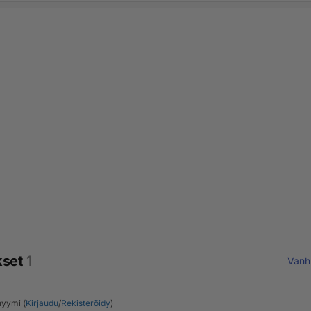
kset
1
Vanh
yymi (
Kirjaudu
/
Rekisteröidy
)