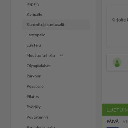
Kiipeily
Koripallo
Kuntoilu ja kuntosalit
Lentopallo
Luistelu
Moottoriurheilu
Olympialaiset
Parkour
Pesäpallo
Pilates
Pyöräily
LUETUI
Pöytätennis
PÄIVÄ
VI
Rantalentopallo