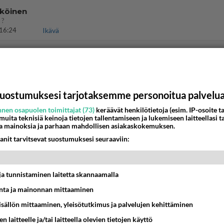
köinen
 ?
16:24
Ikävä
o Mikkelin panttivankidraaman?
07:39
Maailman menoa
uostumuksesi tarjotaksemme personoitua palvelu
nen osapuolen toimittajat (73)
keräävät henkilötietoja (esim. IP-osoite ta
12:07
Jämsä
 muita teknisiä keinoja tietojen tallentamiseen ja lukemiseen laitteellasi t
a mainoksia ja parhaan mahdollisen asiakaskokemuksen.
ritti murhata mopopojan
anit tarvitsevat suostumuksesi seuraaviin:
21:05
Maailman menoa
t ja tunnistaminen laitetta skannaamalla
aisit kysyä tänään
 Anna jokin tunniste itsestäni tai hänestä.
ta ja mainonnan mittaaminen
13:15
Ikävä
sisällön mittaaminen, yleisötutkimus ja palvelujen kehittäminen
 sinusta yhtään
n laitteelle ja/tai laitteella olevien tietojen käyttö