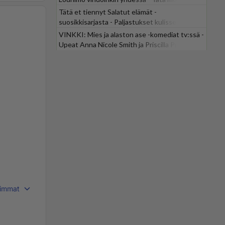
odotti
Tätä et tiennyt Salatut elämät -
suosikkisarjasta - Paljastukset kulisseista
yllättävät
VINKKI: Mies ja alaston ase -komediat tv:ssä -
Upeat Anna Nicole Smith ja Priscilla Presley
mukana
immat