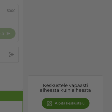
5000
tä
Keskustele vapaasti
aiheesta kuin aiheesta
Aloita keskustelu