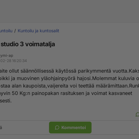
untoilu
Kuntoilu ja kuntosalit
studio 3 voimatalja
ymi-ap
02-28 16:20:34
aite ollut säännöllisessä käytössä parikymmentä vuotta.Kaksi
ikki ja muovinen yläohjainpyörä hajosi.Molemmat kuluvia o
ostaa alan kaupoista,vaijereita voi teettää määrämittaan.Ru
hyvin 50 Kg:n painopakan rasituksen ja voimat kasvaneet
sesti.
ä
Kommentoi