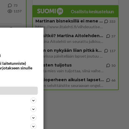
73
Osallistu keskusteluun
1157
Martinan bisneksillä ei mene hyvin
333
https://www.iltalehti.fi/viihdeuutiset/a/c46da6ab-340f-4790-aaa7-0865eed2336 Yrityksen konkurssihakemus on tullut kärä
77
904
Tiesitkö? Martina Aitolehden isäpuoli on tämä suosittu laulaja
Uusi draamasarja järkyttävästä tapauksesta on tulossa. Tositapahtumiin perustuva sarja ammentaa vuoden 1986 Mikkelin pan
37
Martina Aitolehti on seurattu julkisuuden henkilö. Lähipiiriin mahtuu muitakin tunnettuja henkilöitä. Tiesitkö, että Ma
2 km on nykyään liian pitkä koulumatka
117
77
Iäkäs Jämsäläinen mies kuoli poliisiautoon matkalla Jyväskylän putkaan
a
Hesarissa päivitellään lapset joutuu nyt kulkemaan 2 km kouluun jösses. Ruostefillarilla tuo matka menee vaikka miten äk
869
Iäkäs vanhus humalassa niin huonossa kunnossa, ettei pystynyt huolehtimaan itsestään niin ainoa apu sillä hetkellä oli
i laitetunniste)
Miesten tuijotus
50
arjotakseen sinulle
Mutta mies vain tuijottaa, siinä vaiheessa käännän itse pään pois. Mikä juttu? Yleensä jos joku tuijottaa tai katsoo, hä
398
Uusioperheen aikuiset lapset tyhjentää jääkaapin käydessään
66
826
Nyt menee kissalan poikien touhu liian pitkälle! https://www.is.fi/kotimaa/art-2000012193221.html Karu video mopomiiti
Miten selvittäisitte seuraavan ongelman, meillä on uusioperhe, minulla teini-ikäiset lapset ja puolisolla aikuiset, jotk
62
780
52