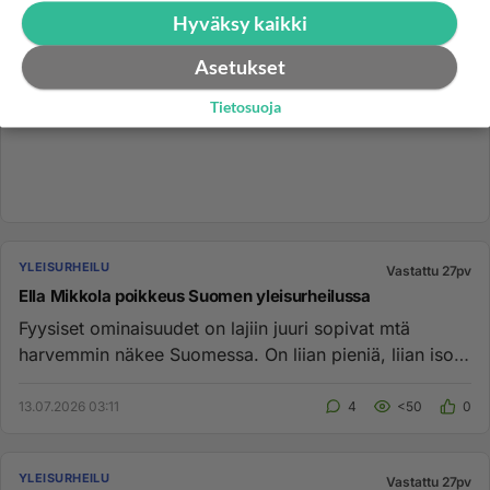
Hyväksy kaikki
Asetukset
Tietosuoja
YLEISURHEILU
Vastattu 27pv
Ella Mikkola poikkeus Suomen yleisurheilussa
Fyysiset ominaisuudet on lajiin juuri sopivat mtä
harvemmin näkee Suomessa. On liian pieniä, liian isoja
tai muuten epäm...
13.07.2026 03:11
4
<50
0
YLEISURHEILU
Vastattu 27pv