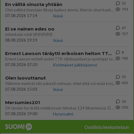
52
En välitä sinusta yhtään
753
Olet pelkkä itsestään liikoja luuleva ämmä. Kierrän sinut kaukaa nyt ja aina. Olit mulle pelkkä lelu vaan.
07.08.2026 17:14
Ikävä
67
Ei se nainen edes oo
727
mitenkään nätti 🤣🤣🤣🤣🤣
08.08.2026 19:19
Ikävä
8
Ernest Lawson täräytti erikoisen heiton TTK-lehdistötilaisuudessa: " Onko tässä tarkoituksena...?"
702
Ernest Lawson esitteli uudet TTK-tähtioppilaat ja opettajat torstaina 6.8. lehdistölle. Tulevalla kaudella on yksi hausk
07.08.2026 07:20
Kotimaiset julkkisjuorut
35
Olen luovuttanut
652
Välimme menivät niin pahasti solmuun, ettei niitä voi enää korjata. On aika jatkaa elämässä eteenpäin. Toivon sulle kaik
07.08.2026 15:03
Ikävä
16
Mersumies201
550
Oli tänään hyrskällä melekoosen tehokas 124 liikenteessä. Ei paljon vastamäki haitannu....
07.08.2026 19:00
Hyrynsalmi
Osallistu keskusteluun