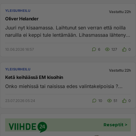
YLEISURHEILU
Vastattu 22h
Oliver Helander
Juuri nyt kisaamassa. Laihtunut sen verran että noilla
naruilla ei keppi tule lentämään. Lihasmassaa lähtenyt
todella ...
10.06.2026 16:57
6
127
0
YLEISURHEILU
Vastattu 22h
Ketä keihäässä EM kisoihin
Onko miehissä tai naisissa edes valintakelpoisia ?...
23.07.2026 05:24
10
51
0