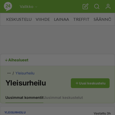
Valikko
KESKUSTELU
VIIHDE
LAINAA
TREFFIT
SÄÄNNÖT
Aihealueet
Yleisurheilu
Yleisurheilu
Uusi keskustelu
Uusimmat kommentit
Uusimmat keskustelut
YLEISURHEILU
Vastattu 3h