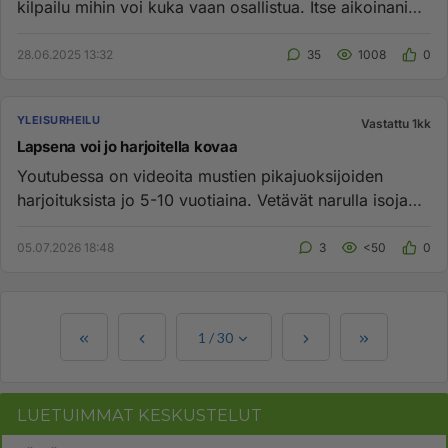
kilpailu mihin voi kuka vaan osallistua. Itse aikoinani
heitin tuo...
28.06.2025 13:32
35
1008
0
YLEISURHEILU
Vastattu 1kk
Lapsena voi jo harjoitella kovaa
Youtubessa on videoita mustien pikajuoksijoiden
harjoituksista jo 5-10 vuotiaina. Vetävät narulla isoja
traktorinrenk...
05.07.2026 18:48
3
<50
0
1
/
30
LUETUIMMAT KESKUSTELUT