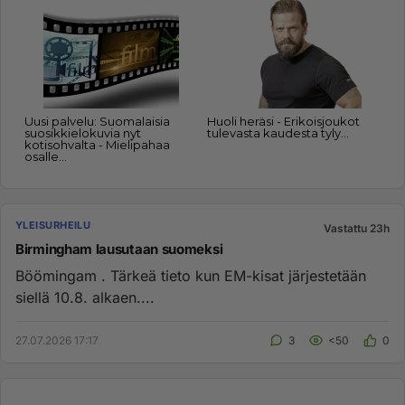
YLEISURHEILU
Vastattu 23h
Birmingham lausutaan suomeksi
Böömingam . Tärkeä tieto kun EM-kisat järjestetään
siellä 10.8. alkaen....
27.07.2026 17:17
3
<50
0