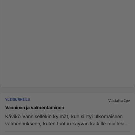
YLEISURHEILU
Vastattu 2pv
Vanninen ja valmentaminen
Kävikö Vannisellekin kylmät, kun siirtyi ulkomaiseen
valmennukseen, kuten tuntuu käyvän kaikille muillekin
suomalaisille...