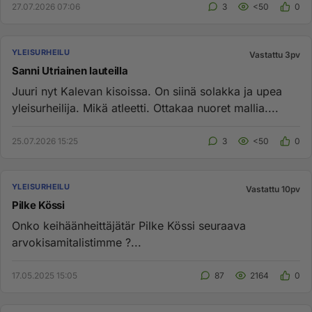
27.07.2026 07:06
3
<50
0
YLEISURHEILU
Vastattu 3pv
Sanni Utriainen lauteilla
Juuri nyt Kalevan kisoissa. On siinä solakka ja upea
yleisurheilija. Mikä atleetti. Ottakaa nuoret mallia....
25.07.2026 15:25
3
<50
0
YLEISURHEILU
Vastattu 10pv
Pilke Kössi
Onko keihäänheittäjätär Pilke Kössi seuraava
arvokisamitalistimme ?...
17.05.2025 15:05
87
2164
0