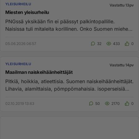
YLEISURHEILU
Vastattu 13pv
Miesten yleisurheilu
PNGssä yksikään fin ei päässyt palkintopallille.
Naisissa tuli mitaleita korillinen. Onko Suomen miehet
rapistuneet tod...
05.06.2026 06:57
32
433
0
YLEISURHEILU
Vastattu 14pv
Maailman naiskeihäänheittäjät
Pitkiä, hoikkia, atleettisia. Suomen naiskeihäänheittäjät.
Lihavia, alamittaisia, pömppömahaisia. isoperseisiä
vetelyk...
02.10.2019 13:43
50
2170
0