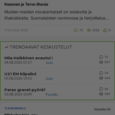
Kosonen ja Tervo lihavia
Muiden maiden moukarinaiset on solakoita ja
lihaksikkaita. Suomalaisten ravinnossa ja harjoittelussa
on vikaa. Mussute...
17.07.2022 19:52
72
3133
0
TRENDAAVAT KESKUSTELUT
75
Miia Heikkinen avautui !
897
04.08.2026 07:27
Judo
34
U21 EM kilpailut
364
05.08.2026 19:51
Judo
66
Paras gravel-pyörä?
189
03.08.2026 10:49
Pyöräily
YLEISURHEILU
Vastattu 5h