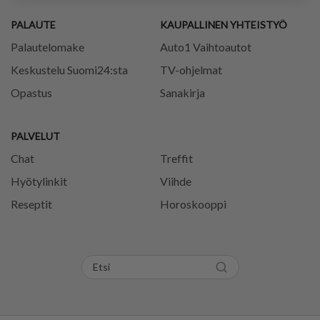
PALAUTE
KAUPALLINEN YHTEISTYÖ
Palautelomake
Auto1 Vaihtoautot
Keskustelu Suomi24:sta
TV-ohjelmat
Opastus
Sanakirja
PALVELUT
Chat
Treffit
Hyötylinkit
Viihde
Reseptit
Horoskooppi