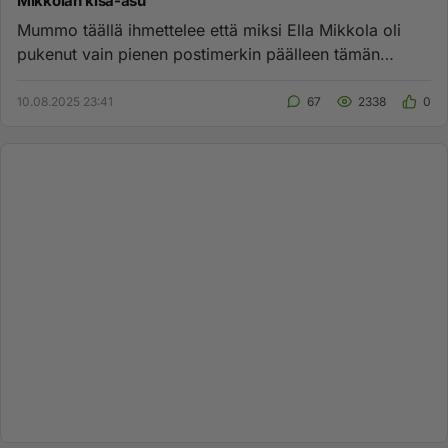
Mikkolan kisa-asu
Mummo täällä ihmettelee että miksi Ella Mikkola oli
pukenut vain pienen postimerkin päälleen tämän
päivän kilpailuun. Me...
10.08.2025 23:41
67
2338
0