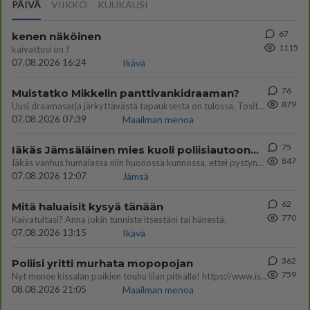
PÄIVÄ
VIIKKO
KUUKAUSI
67
kenen näköinen
1115
kaivattusi on ?
07.08.2026 16:24
Ikävä
76
Muistatko Mikkelin panttivankidraaman?
879
Uusi draamasarja järkyttävästä tapauksesta on tulossa. Tositapahtumiin perustuva sarja ammentaa vuoden 1986 Mikkelin pan
07.08.2026 07:39
Maailman menoa
75
Iäkäs Jämsäläinen mies kuoli poliisiautoon matkalla Jyväskylän putkaan
847
Iäkäs vanhus humalassa niin huonossa kunnossa, ettei pystynyt huolehtimaan itsestään niin ainoa apu sillä hetkellä oli
07.08.2026 12:07
Jämsä
62
Mitä haluaisit kysyä tänään
770
Kaivatultasi? Anna jokin tunniste itsestäni tai hänestä.
07.08.2026 13:15
Ikävä
362
Poliisi yritti murhata mopopojan
759
Nyt menee kissalan poikien touhu liian pitkälle! https://www.is.fi/kotimaa/art-2000012193221.html Karu video mopomiiti
08.08.2026 21:05
Maailman menoa