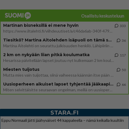
Osallistu keskusteluun
Martinan bisneksillä ei mene hyvin
333
https://www.iltalehti.fi/viihdeuutiset/a/c46da6ab-340f-4790-aaa7-0865eed2336 Yrityksen konkurssihakemus on tullut kärä
Tiesitkö? Martina Aitolehden isäpuoli on tämä suosittu laulaja
36
Martina Aitolehti on seurattu julkisuuden henkilö. Lähipiiriin mahtuu muitakin tunnettuja henkilöitä. Tiesitkö, että Ma
2 km on nykyään liian pitkä koulumatka
117
Hesarissa päivitellään lapset joutuu nyt kulkemaan 2 km kouluun jösses. Ruostefillarilla tuo matka menee vaikka miten äk
Miesten tuijotus
50
Mutta mies vain tuijottaa, siinä vaiheessa käännän itse pään pois. Mikä juttu? Yleensä jos joku tuijottaa tai katsoo, hä
Uusioperheen aikuiset lapset tyhjentää jääkaapin käydessään
66
Miten selvittäisitte seuraavan ongelman, meillä on uusioperhe, minulla teini-ikäiset lapset ja puolisolla aikuiset, jotk
STARA.FI
Eppu Normaali jätti jäähyväiset 44 kappaleella – nämä keikalla kuultiin