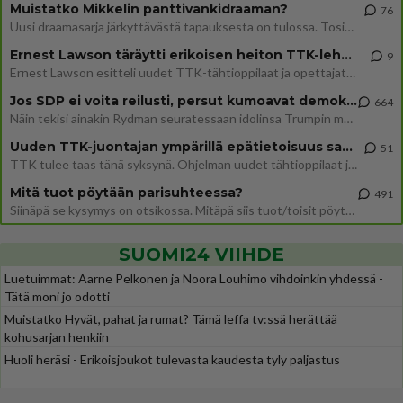
Muistatko Mikkelin panttivankidraaman?
76
Uusi draamasarja järkyttävästä tapauksesta on tulossa. Tositapahtumiin perustuva sarja ammentaa vuoden 1986 Mikkelin pan
Ernest Lawson täräytti erikoisen heiton TTK-lehdistötilaisuudessa: " Onko tässä tarkoituksena...?"
9
Ernest Lawson esitteli uudet TTK-tähtioppilaat ja opettajat torstaina 6.8. lehdistölle. Tulevalla kaudella on yksi hausk
Jos SDP ei voita reilusti, persut kumoavat demokratian Suomesta
664
Näin tekisi ainakin Rydman seuratessaan idolinsa Trumpin mallia https://www.is.fi/politiikka/art-2000012187244.html
Uuden TTK-juontajan ympärillä epätietoisuus sakenee - Nyt MTV hämmentää soppaa
51
TTK tulee taas tänä syksynä. Ohjelman uudet tähtioppilaat julkistetaan torstaina 6. elokuuta klo 14 alkavassa lehdistö
Mitä tuot pöytään parisuhteessa?
491
Siinäpä se kysymys on otsikossa. Mitäpä siis tuot/toisit pöytään parisuhteessa? Oletko mies vai nainen? Koetko sen mitä
SUOMI24 VIIHDE
Luetuimmat: Aarne Pelkonen ja Noora Louhimo vihdoinkin yhdessä -
Tätä moni jo odotti
Muistatko Hyvät, pahat ja rumat? Tämä leffa tv:ssä herättää
kohusarjan henkiin
Huoli heräsi - Erikoisjoukot tulevasta kaudesta tyly paljastus