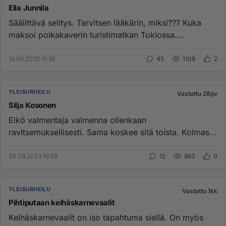
Ella Junnila
Säälittävä selitys. Tarvitsen lääkärin, miksi??? Kuka
maksoi poikakaverin turistimatkan Tokiossa....
18.09.2025 11:36
45
1108
2
YLEISURHEILU
Vastattu 28pv
Silja Kosonen
Eikö valmentaja valmenna ollenkaan
ravitsemuksellisesti. Sama koskee sitä toista. Kolmas
on atleettisempi. Ja Silja Koso...
24.08.2023 16:58
12
983
0
YLEISURHEILU
Vastattu 1kk
Pihtiputaan keihäskarnevaalit
Keihäskarnevaalit on iso tapahtuma siellä. On myös