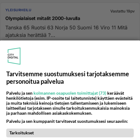
YLEISURHEILU
Vastattu 19pv
Olympialaiset mitalit 2000-luvulla
Tanska 65 Ruotsi 63 Norja 50 Suomi 16 Viro 11 Mitä
ajatuksia herättää ?...
30.05.2026 12:49
10
344
0
YLEISURHEILU
Vastattu 20pv
Tarvitsemme suostumuksesi tarjotaksemme
Krista Tervo liian vahva
personoitua palvelua
Kuin auto jossa on niin paljon voimaa ettei se pysy
Palvelu ja sen
kolmannen osapuolen toimittajat (73)
keräävät
tiellä kaarteissa. Heitot menee häkkiin tai ulos
henkilötietoja (esim. IP-osoite tai laitetunniste) käyttäen evästeitä
sektorista. Vähemmä...
ja muita teknisiä keinoja tietojen tallentamiseen ja lukemiseen
laitteellasi tarjotakseen sinulle tarkoituksenmukaisia mainoksia
30.06.2024 12:00
45
1720
0
ja parhaan mahdollisen asiakaskokemuksen.
Palvelu ja sen kumppanit tarvitsevat suostumuksesi seuraaviin:
YLEISURHEILU
Ei vastauksia
Tarkoitukset
Keihäänheiton oikea tekniikka