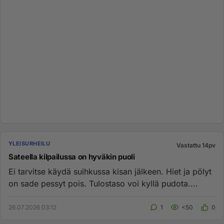
YLEISURHEILU
Vastattu 14pv
Sateella kilpailussa on hyväkin puoli
Ei tarvitse käydä suihkussa kisan jälkeen. Hiet ja pölyt
on sade pessyt pois. Tulostaso voi kyllä pudota....
26.07.2026 03:12
1
<50
0