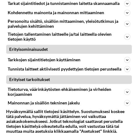
Tarkat sijaintitiedot ja tunnistaminen laitetta skannaamalla
Miksi niin moni keihäänheittäjä ei millään löydä
Kohdennettu mainonta ja mainonnan mittaaminen
oikeanlaista tekniikkaa. Moniotteluissa näyttää ettei
Personoitu sisältö, sisällön mittaaminen, yleisötutkimus ja
olisi edes harjoi...
palvelujen kehittäminen
19.07.2026 11:50
0
<50
0
Tietojen tallentaminen laitteelle ja/tai laitteella olevien
tietojen käyttö
Erityisominaisuudet
YLEISURHEILU
Vastattu 22pv
Saaga vannisen ongelmat
Tarkkojen sijaintitietojen käyttäminen
Pitäs saada nopeutta lisää. Miten nopeutta? No
Tunnista laitteet aktiivisesti pyydettyjen tietojen perusteella
räjähtävää voimaa hankkia punttitreenin kautta, tehdä
Erityiset tarkoitukset
nopeita liikkeitä j...
Tietoturva, väärinkäytösten ehkäiseminen ja virheiden
16.07.2026 06:03
2
<50
0
korjaaminen
Mainonnan ja sisällön tekninen jakelu
Hyväksymällä sallit tietojesi käsittelyn. Suostumuksesi koskee
tätä palvelua, hyväksymättä jättäminen voi vaikuttaa
asiakaskokemukseesi. Jotkut teknologiat saattavat perustella
tietojen käsittelyä oikeutetulla edulla, voit vastustaa tätä tai
muuttaa muita asetuksia klikkaamalla "Asetukset" linkkiä.