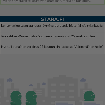
Miten selvittäisitte seuraavan ongelman, meillä on uusioperhe, minulla teini-ikäiset lapset ja puolisolla aikuiset, jotk
STARA.FI
Lentomatkustajan laukusta löytyi varastettuja historiallisia tykinkuulia
Rockyhtye Weezer palaa Suomeen – viimeksi yli 25 vuotta sitten
Nyt tuli punainen varoitus 27 kaupunkiin Italiassa: ”Äärimmäinen helle”