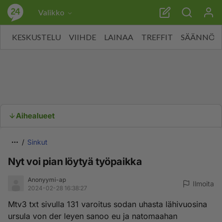
Valikko
KESKUSTELU
VIIHDE
LAINAA
TREFFIT
SÄÄNNÖT
Aihealueet
Sinkut
Nyt voi pian löytyä työpaikka
Anonyymi-ap
Ilmoita
2024-02-28 16:38:27
Mtv3 txt sivulla 131 varoitus sodan uhasta lähivuosina
ursula von der leyen sanoo eu ja natomaahan