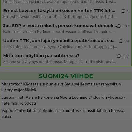
Uusi draamasarja järkyttävästä tapauksesta on tulossa. Tositapahtumiin perustuva sarja ammentaa vuoden 1986 Mikkelin pan
Ernest Lawson täräytti erikoisen heiton TTK-lehdistötilaisuudessa: " Onko tässä tarkoituksena...?"
1
Ernest Lawson esitteli uudet TTK-tähtioppilaat ja opettajat torstaina 6.8. lehdistölle. Tulevalla kaudella on yksi hausk
Jos SDP ei voita reilusti, persut kumoavat demokratian Suomesta
507
Näin tekisi ainakin Rydman seuratessaan idolinsa Trumpin mallia https://www.is.fi/politiikka/art-2000012187244.html
Uuden TTK-juontajan ympärillä epätietoisuus sakenee - Nyt MTV hämmentää soppaa
34
TTK tulee taas tänä syksynä. Ohjelman uudet tähtioppilaat julkistetaan torstaina 6. elokuuta klo 14 alkavassa lehdistö
Mitä tuot pöytään parisuhteessa?
457
Siinäpä se kysymys on otsikossa. Mitäpä siis tuot/toisit pöytään parisuhteessa? Oletko mies vai nainen? Koetko sen mitä
SUOMI24 VIIHDE
Muistatko? Kädestä suuhun elävä Satu sai jättimäisen rahasalkun
Henry-miljonääriltä
Luetuimmat: Aarne Pelkonen ja Noora Louhimo vihdoinkin yhdessä -
Tätä moni jo odotti
Vappu Pimiän lähtö ei ole ainoa iso muutos - Tanssii Tähtien Kanssa
palaa