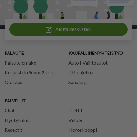
Aloita keskustelu
PALAUTE
KAUPALLINEN YHTEISTYÖ
Palautelomake
Auto1 Vaihtoautot
Keskustelu Suomi24:sta
TV-ohjelmat
Opastus
Sanakirja
PALVELUT
Chat
Treffit
Hyötylinkit
Viihde
Reseptit
Horoskooppi