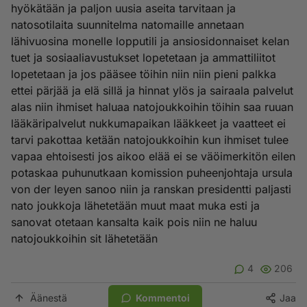
hyökätään ja paljon uusia aseita tarvitaan ja
natosotilaita suunnitelma natomaille annetaan
lähivuosina monelle lopputili ja ansiosidonnaiset kelan
tuet ja sosiaaliavustukset lopetetaan ja ammattiliitot
lopetetaan ja jos pääsee töihin niin niin pieni palkka
ettei pärjää ja elä sillä ja hinnat ylös ja sairaala palvelut
alas niin ihmiset haluaa natojoukkoihin töihin saa ruuan
lääkäripalvelut nukkumapaikan lääkkeet ja vaatteet ei
tarvi pakottaa ketään natojoukkoihin kun ihmiset tulee
vapaa ehtoisesti jos aikoo elää ei se väöimerkitön eilen
potaskaa puhunutkaan komission puheenjohtaja ursula
von der leyen sanoo niin ja ranskan presidentti paljasti
nato joukkoja lähetetään muut maat muka esti ja
sanovat otetaan kansalta kaik pois niin ne haluu
natojoukkoihin sit lähetetään
4
206
Äänestä
Kommentoi
Jaa