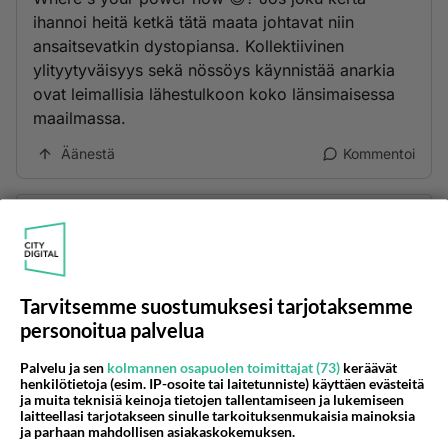
ihannoi heitä ketkä tätä maata johtavat niin
ansaitsevatkin dystopiansa. Kollektiivinen
ylityytyväisyys sekä nössöys käynnistää anarkia
ovat leimallisia lähestulkoon koko länsimaisessa
maailmassa.
Äänestä
Kommentoi
Kommentoi aloitusta...
Ketjusta on poistettu
2
sääntöjenvastaista viestiä.
Tarvitsemme suostumuksesi tarjotaksemme
personoitua palvelua
Takaisin ylös
Palvelu ja sen
kolmannen osapuolen toimittajat (73)
keräävät
henkilötietoja (esim. IP-osoite tai laitetunniste) käyttäen evästeitä
LUETUIMMAT KESKUSTELUT
ja muita teknisiä keinoja tietojen tallentamiseen ja lukemiseen
laitteellasi tarjotakseen sinulle tarkoituksenmukaisia mainoksia
PÄIVÄ
VIIKKO
KUUKAUSI
ja parhaan mahdollisen asiakaskokemuksen.