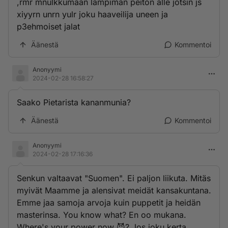
,rmr mnulkkumaan lämpimän peiton alle jotsin js
xiyyrn unrn yulr joku haaveilija uneen ja
p3ehmoiset jalat
Äänestä
Kommentoi
Anonyymi
2024-02-28 16:58:27
Saako Pietarista kananmunia?
Äänestä
Kommentoi
Anonyymi
2024-02-28 17:16:36
Senkun valtaavat "Suomen". Ei paljon liikuta. Mitäs
myivät Maamme ja alensivat meidät kansakuntana.
Emme jaa samoja arvoja kuin puppetit ja heidän
masterinsa. You know what? En oo mukana.
Where's your power now 😈? Jos joku kerta