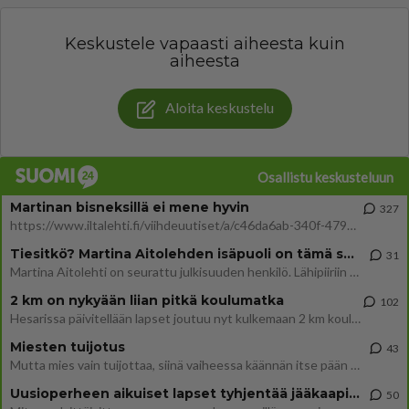
Keskustele vapaasti aiheesta kuin
aiheesta
Aloita keskustelu
Osallistu keskusteluun
Martinan bisneksillä ei mene hyvin
327
https://www.iltalehti.fi/viihdeuutiset/a/c46da6ab-340f-4790-aaa7-0865eed2336 Yrityksen konkurssihakemus on tullut kärä
Tiesitkö? Martina Aitolehden isäpuoli on tämä suosittu laulaja
31
Martina Aitolehti on seurattu julkisuuden henkilö. Lähipiiriin mahtuu muitakin tunnettuja henkilöitä. Tiesitkö, että Ma
2 km on nykyään liian pitkä koulumatka
102
Hesarissa päivitellään lapset joutuu nyt kulkemaan 2 km kouluun jösses. Ruostefillarilla tuo matka menee vaikka miten äk
Miesten tuijotus
43
Mutta mies vain tuijottaa, siinä vaiheessa käännän itse pään pois. Mikä juttu? Yleensä jos joku tuijottaa tai katsoo, hä
Uusioperheen aikuiset lapset tyhjentää jääkaapin käydessään
50