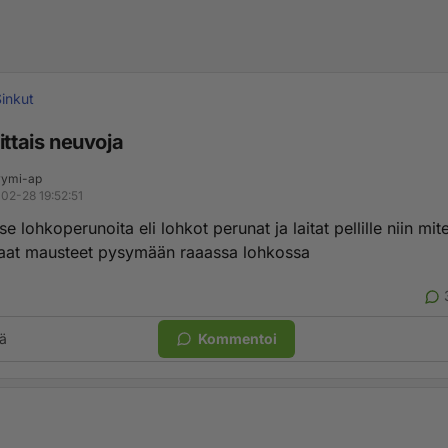
inkut
ittais neuvoja
ymi-ap
02-28 19:52:51
tse lohkoperunoita eli lohkot perunat ja laitat pellille niin mi
saat mausteet pysymään raaassa lohkossa
ä
Kommentoi