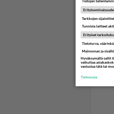
Tietojen tallentamine
Erityisominaisuude
Tarkkojen sijaintiti
Tunnista laitteet akt
Erityiset tarkoituks
Tietoturva, väärink
Mainonnan ja sisäll
Hyväksymällä sallit t
vaikuttaa asiakaskoke
vastustaa tätä tai mu
Tietosuoja