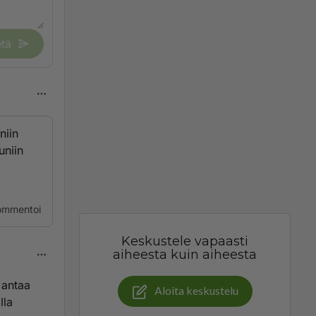
tä
niin
uniin
ommentoi
Keskustele vapaasti
aiheesta kuin aiheesta
 antaa
Aloita keskustelu
lla