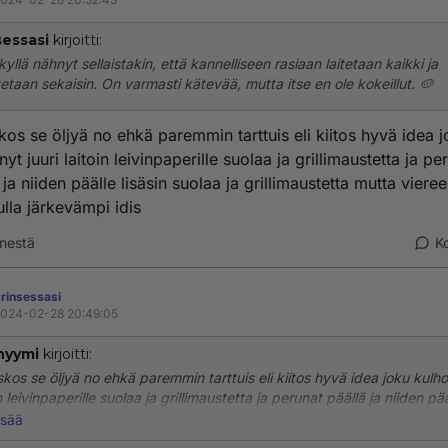
sessasi
kirjoitti:
kyllä nähnyt sellaistakin, että kannelliseen rasiaan laitetaan kaikki ja
tetaan sekaisin. On varmasti kätevää, mutta itse en ole kokeillut. 🥔
kos se öljyä no ehkä paremmin tarttuis eli kiitos hyvä idea 
nyt juuri laitoin leivinpaperille suolaa ja grillimaustetta ja pe
 ja niiden päälle lisäsin suolaa ja grillimaustetta mutta viere
nulla järkevämpi idis
nestä
K
rinsessasi
024-02-28 20:49:05
nyymi
kirjoitti:
skos se öljyä no ehkä paremmin tarttuis eli kiitos hyvä idea joku kulho 
n leivinpaperille suolaa ja grillimaustetta ja perunat päällä ja niiden pä
in suolaa ja grillimaustetta mutta viereen meni eli sinulla järkevämpi idi
isää