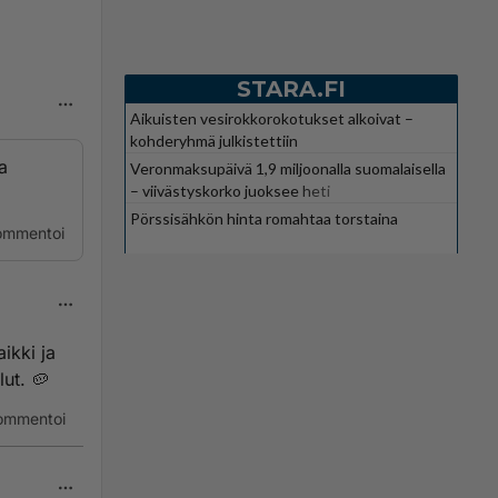
STARA.FI
Aikuisten vesirokkorokotukset alkoivat –
kohderyhmä julkistettiin
a
Veronmaksupäivä 1,9 miljoonalla suomalaisella
– viivästyskorko juoksee heti
Pörssisähkön hinta romahtaa torstaina
ommentoi
aikki ja
lut. 🥔
ommentoi