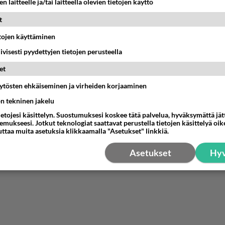
n laitteelle ja/tai laitteella olevien tietojen käyttö
t
etojen käyttäminen
iivisesti pyydettyjen tietojen perusteella
et
äytösten ehkäiseminen ja virheiden korjaaminen
ön tekninen jakelu
ietojesi käsittelyn. Suostumuksesi koskee tätä palvelua, hyväksymättä jä
mukseesi. Jotkut teknologiat saattavat perustella tietojen käsittelyä oike
uttaa muita asetuksia klikkaamalla "Asetukset" linkkiä.
Asetukset
Hyv