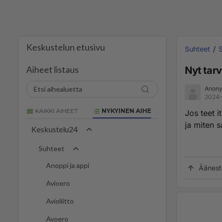
Keskustelun etusivu
Suhteet
S
Aiheet listaus
Nyt tarv
Anony
2024-
KAIKKI AIHEET
NYKYINEN AIHE
Jos teet i
ja miten 
Keskustelu24
Suhteet
Anoppi ja appi
Äänest
Avioero
Avioliitto
Avoero