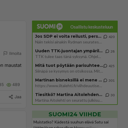
Osallistu keskusteluun
Jos SDP ei voita reilusti, persut kumoavat demokratian Suomesta
420
Näin tekisi ainakin Rydman seuratessaan idolinsa Trumpin mallia https://www.is.fi/politiikka/art-2000012187244.html
Uuden TTK-juontajan ympärillä epätietoisuus sakenee - Nyt MTV hämmentää soppaa
28
Ilmoita
TTK tulee taas tänä syksynä. Ohjelman uudet tähtioppilaat julkistetaan torstaina 6. elokuuta klo 14 alkavassa lehdistö
ten maustat
Mitä tuot pöytään parisuhteessa?
425
Siinäpä se kysymys on otsikossa. Mitäpä siis tuot/toisit pöytään parisuhteessa? Oletko mies vai nainen? Koetko sen mitä
Martinan bisneksillä ei mene hyvin
301
35
489
https://www.iltalehti.fi/viihdeuutiset/a/c46da6ab-340f-4790-aaa7-0865eed2336 Yrityksen konkurssihakemus on tullut kärä
Tiesitkö? Martina Aitolehden isäpuoli on tämä suosittu laulaja
30
Jaa
Martina Aitolehti on seurattu julkisuuden henkilö. Lähipiiriin mahtuu muitakin tunnettuja henkilöitä. Tiesitkö, että Ma
SUOMI24 VIIHDE
Muistatko? Kädestä suuhun elävä Satu sai
jättimäisen rahasalkun Henry-miljonääriltä