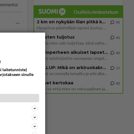
ommentoi
Osallistu keskusteluun
2 km on nykyään liian pitkä koulumatka
95
Hesarissa päivitellään lapset joutuu nyt kulkemaan 2 km kouluun jösses. Ruostefillarilla tuo matka menee vaikka miten äk
Miesten tuijotus
41
Mutta mies vain tuijottaa, siinä vaiheessa käännän itse pään pois. Mikä juttu? Yleensä jos joku tuijottaa tai katsoo, hä
ommentoi
Uusioperheen aikuiset lapset tyhjentää jääkaapin käydessään
43
Miten selvittäisitte seuraavan ongelman, meillä on uusioperhe, minulla teini-ikäiset lapset ja puolisolla aikuiset, jotk
a
GALLUP: Mikä on arkiruokabravuurisi?
17
i laitetunniste)
Lomat on monella lomailtu ja arki alkaa. Se voi tarkoittaa myös sitä, että grillailut on grillattu ja palataan arjen ruo
arjotakseen sinulle
Naiset kertokaa
43
Miksi se että mies on seksuaalinen ja haluaa seksiä ja te olette hänen mielestänne haluttava on vastenmielistä? Mikä sii
ommentoi