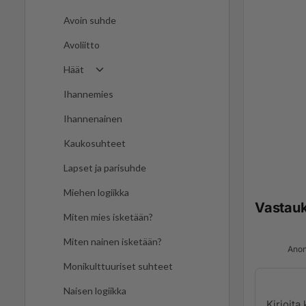
Avoin suhde
Avoliitto
Häät
Ihannemies
Ihannenainen
Kaukosuhteet
Lapset ja parisuhde
Miehen logiikka
Vastau
Miten mies isketään?
Miten nainen isketään?
Anon
Monikulttuuriset suhteet
Naisen logiikka