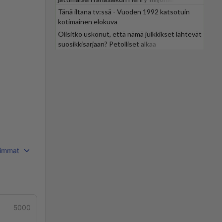
Tänä iltana tv:ssä - Vuoden 1992 katsotuin
kotimainen elokuva
Olisitko uskonut, että nämä julkkikset lähtevät
suosikkisarjaan? Petolliset alkaa
jättiyllätyksellä
immat
5000