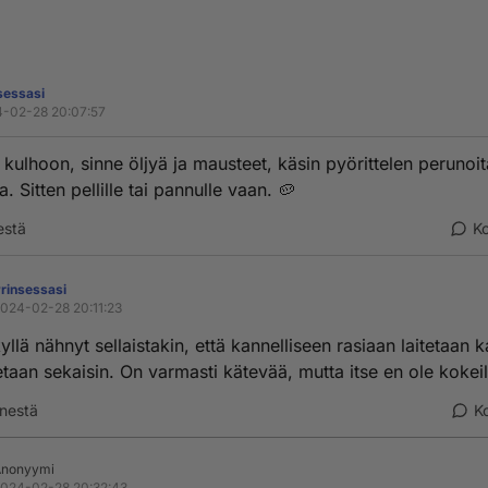
sessasi
-02-28 20:07:57
 kulhoon, sinne öljyä ja mausteet, käsin pyörittelen perunoit
. Sitten pellille tai pannulle vaan. 🥔
estä
K
rinsessasi
024-02-28 20:11:23
yllä nähnyt sellaistakin, että kannelliseen rasiaan laitetaan k
etaan sekaisin. On varmasti kätevää, mutta itse en ole kokeil
nestä
K
Anonyymi
024-02-28 20:32:43