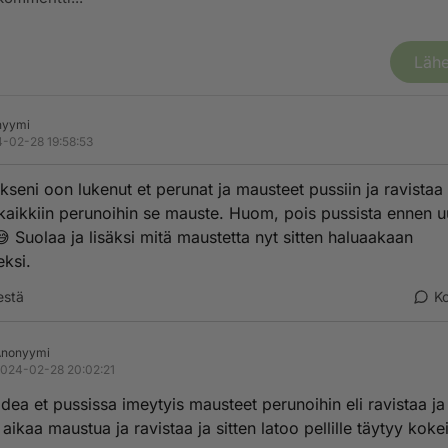
Lähe
nyymi
-02-28 19:58:53
kseni oon lukenut et perunat ja mausteet pussiin ja ravistaa 
aikkiin perunoihin se mauste. Huom, pois pussista ennen u
😅 Suolaa ja lisäksi mitä maustetta nyt sitten haluaakaan
ksi.
estä
K
Anonyymi
024-02-28 20:02:21
dea et pussissa imeytyis mausteet perunoihin eli ravistaa ja
 aikaa maustua ja ravistaa ja sitten latoo pellille täytyy kokei