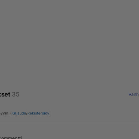
kset
35
Vanh
yymi (
Kirjaudu
/
Rekisteröidy
)