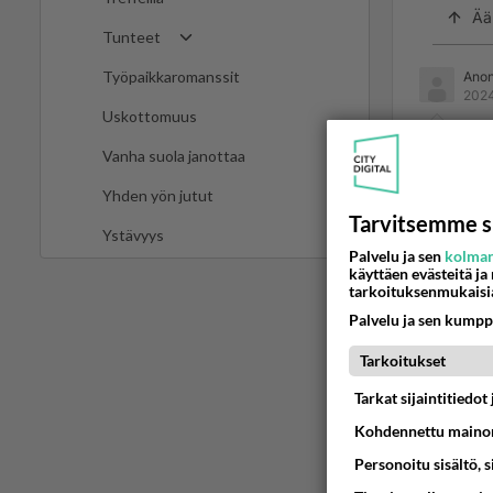
Ää
Tunteet
Työpaikkaromanssit
Ano
2024
Uskottomuus
Ja kuori
Vanha suola janottaa
Ään
Yhden yön jutut
Tarvitsemme s
Ystävyys
Palvelu ja sen
kolman
2
käyttäen evästeitä ja
tarkoituksenmukaisi
Vedän 
Palvelu ja sen kumpp
Ää
Tarkoitukset
Tarkat sijaintitiedo
Kohdennettu mainon
Personoitu sisältö, 