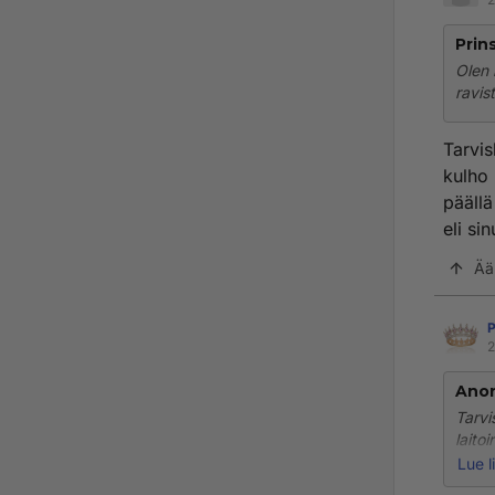
Prin
Olen 
ravis
Tarvis
kulho 
päällä
eli si
Ää
P
2
Ano
Tarvi
laitoi
lisäs
Lue l