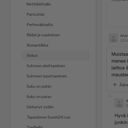
Nettideittailu
Parisuhde
Perheväkivalta
Riidat ja sopiminen
Ano
2024
Romantiikka
Muistaa
Sinkut
menee k
Suhteen aloittaminen
laittoa 
maustee
Suhteen lopettaminen
Ään
Suku on pahin
Suku on paras
2
Särkynyt sydän
Hyvä i
Tapasimme Suomi24:ssä
jonkin
Treffeillä