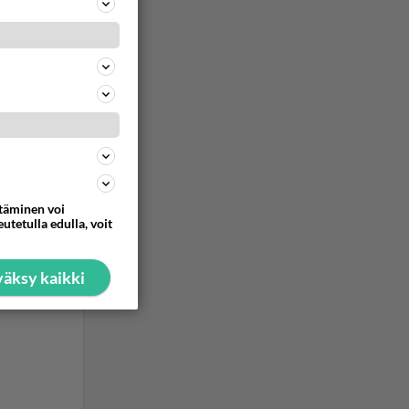
ttäminen voi
utetulla edulla, voit
äksy kaikki