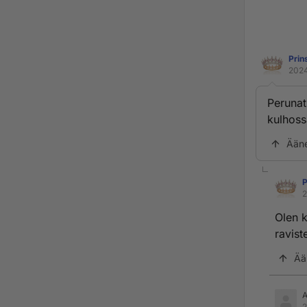
Prin
2024
Perunat
kulhossa
Ään
P
2
Olen k
ravist
Ää
2