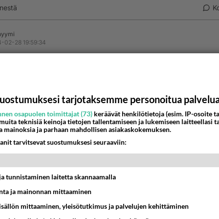
nestä
K
nyymi
-02-28 19:59:34
tko perunat vai jätätkö kuoret paikoilleen kun laitat uuniin
estä
K
uostumuksesi tarjotaksemme personoitua palvelu
Anonyymi
nen osapuolen toimittajat (73)
keräävät henkilötietoja (esim. IP-osoite ta
024-02-28 20:05:17
 muita teknisiä keinoja tietojen tallentamiseen ja lukemiseen laitteellasi t
a mainoksia ja parhaan mahdollisen asiakaskokemuksen.
välistä pataan
anit tarvitsevat suostumuksesi seuraaviin:
nestä
K
t ja tunnistaminen laitetta skannaamalla
ta ja mainonnan mittaaminen
sisällön mittaaminen, yleisötutkimus ja palvelujen kehittäminen