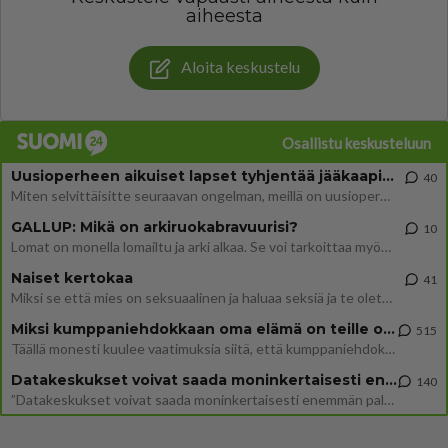
aiheesta
Aloita keskustelu
Osallistu keskusteluun
Uusioperheen aikuiset lapset tyhjentää jääkaapin käydessään
40
Miten selvittäisitte seuraavan ongelman, meillä on uusioperhe, minulla teini-ikäiset lapset ja puolisolla aikuiset, jotk
GALLUP: Mikä on arkiruokabravuurisi?
10
Lomat on monella lomailtu ja arki alkaa. Se voi tarkoittaa myös sitä, että grillailut on grillattu ja palataan arjen ruo
Naiset kertokaa
41
Miksi se että mies on seksuaalinen ja haluaa seksiä ja te olette hänen mielestänne haluttava on vastenmielistä? Mikä sii
Miksi kumppaniehdokkaan oma elämä on teille ongelma?
515
Täällä monesti kuulee vaatimuksia siitä, että kumppaniehdokkaalla ei saisi olla lemmikkejä, lapsia, kavereita, eksiä, su
Datakeskukset voivat saada moninkertaisesti enemmän palautuksia kuin mitä ne maksavat veroja
140
”Datakeskukset voivat saada moninkertaisesti enemmän palautuksia kuin mitä ne maksavat veroja”, sanoo professori Jussi K