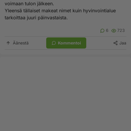
voimaan tulon jälkeen.
Yleensä tällaiset makeat nimet kuin hyvinvointialue
tarkoittaa juuri päinvastaista.
6
723
Äänestä
Kommentoi
Jaa