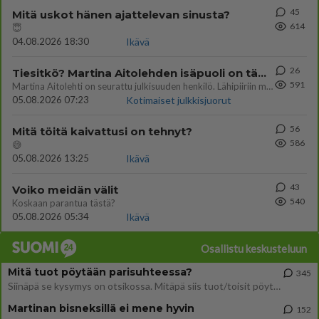
45
Mitä uskot hänen ajattelevan sinusta?
614
😇
04.08.2026 18:30
Ikävä
26
Tiesitkö? Martina Aitolehden isäpuoli on tämä suosittu laulaja
591
Martina Aitolehti on seurattu julkisuuden henkilö. Lähipiiriin mahtuu muitakin tunnettuja henkilöitä. Tiesitkö, että Ma
05.08.2026 07:23
Kotimaiset julkkisjuorut
56
Mitä töitä kaivattusi on tehnyt?
586
😅
05.08.2026 13:25
Ikävä
43
Voiko meidän välit
540
Koskaan parantua tästä?
05.08.2026 05:34
Ikävä
Osallistu keskusteluun
Mitä tuot pöytään parisuhteessa?
345
Siinäpä se kysymys on otsikossa. Mitäpä siis tuot/toisit pöytään parisuhteessa? Oletko mies vai nainen? Koetko sen mitä
Martinan bisneksillä ei mene hyvin
152