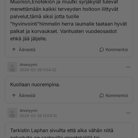
Muonion,Enotekiön ja muutki syrjäkylät tulevat
menettämään kaikki terveyden hoitoon liittyvät
palvelut,tämä siksi jotta tuolle
"hyvinvointi"himmelin herra laumalle taataan hyvät
palkat ja korvaukset. Vanhusten vuodeosastot
ehkä jää jäljelle.
Äänestä
Kommentoi
Anonyymi
2024-02-29 11:54:22
Kuollaan nuorempina.
Äänestä
Kommentoi
Anonyymi
2024-02-29 12:04:10
Tarkistin Laphan sivuilta että aika vähän niitä
palveluita on saatavilla enontekiöllä tai