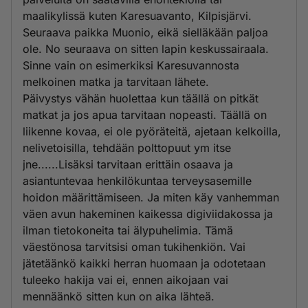
maalikylissä kuten Karesuavanto, Kilpisjärvi.
Seuraava paikka Muonio, eikä sielläkään paljoa
ole. No seuraava on sitten lapin keskussairaala.
Sinne vain on esimerkiksi Karesuvannosta
melkoinen matka ja tarvitaan lähete.
Päivystys vähän huolettaa kun täällä on pitkät
matkat ja jos apua tarvitaan nopeasti. Täällä on
liikenne kovaa, ei ole pyöräteitä, ajetaan kelkoilla,
nelivetoisilla, tehdään polttopuut ym itse
jne......Lisäksi tarvitaan erittäin osaava ja
asiantuntevaa henkilökuntaa terveysasemille
hoidon määrittämiseen. Ja miten käy vanhemman
väen avun hakeminen kaikessa digiviidakossa ja
ilman tietokoneita tai älypuhelimia. Tämä
väestönosa tarvitsisi oman tukihenkiön. Vai
jätetäänkö kaikki herran huomaan ja odotetaan
tuleeko hakija vai ei, ennen aikojaan vai
mennäänkö sitten kun on aika lähteä.