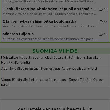
https://www.iltalehti.fi/viihdeuutiset/a/c46da6ab-340f-4790-aaa7-0865eed2336 Yrityksen konkurssihakemus on tullut kärä
Tiesitkö? Martina Aitolehden isäpuoli on tämä suosittu laulaja
26
Martina Aitolehti on seurattu julkisuuden henkilö. Lähipiiriin mahtuu muitakin tunnettuja henkilöitä. Tiesitkö, että Ma
2 km on nykyään liian pitkä koulumatka
55
Hesarissa päivitellään lapset joutuu nyt kulkemaan 2 km kouluun jösses. Ruostefillarilla tuo matka menee vaikka miten äk
Miesten tuijotus
34
Mutta mies vain tuijottaa, siinä vaiheessa käännän itse pään pois. Mikä juttu? Yleensä jos joku tuijottaa tai katsoo, hä
SUOMI24 VIIHDE
Muistatko? Kädestä suuhun elävä Satu sai jättimäisen rahasalkun
Henry-miljonääriltä
Apu: Satu Silvo paljastaa - Näin rakkaus Reidar-puolisoon syttyi
Vappu Pimiän lähtö ei ole ainoa iso muutos - Tanssii Tähtien Kanssa
palaa
Keskustele vapaasti aiheesta kuin