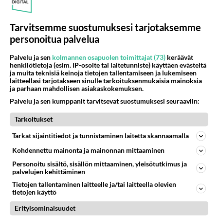
Loppuuko Buranan myynti? Eihän täälä muuta
hoitoa saa
Tarvitsemme suostumuksesi tarjotaksemme
Äänestä
Kommentoi
personoitua palvelua
Palvelu ja sen
kolmannen osapuolen toimittajat (73)
keräävät
Anonyymi
henkilötietoja (esim. IP-osoite tai laitetunniste) käyttäen evästeitä
2024-04-27 03:09:42
ja muita teknisiä keinoja tietojen tallentamiseen ja lukemiseen
laitteellasi tarjotakseen sinulle tarkoituksenmukaisia mainoksia
Se on alkanut ihmetyttämään lääkäreiden
ja parhaan mahdollisen asiakaskokemuksen.
ammattitaito. Jos sattuu saamaan ajn lääkärille ei
Palvelu ja sen kumppanit tarvitsevat suostumuksesi seuraaviin:
voi puhua kuin yhdestä vaivasta. Toinen on liikaa
ja kolmas täyi mahdottomuus. Ihminenhän on
Tarkoitukset
kokonaisuus ja moni asia vaikuttaa vaivaan.
Tarkat sijaintitiedot ja tunnistaminen laitetta skannaamalla
Minkälainen se lääkäreiden koulutus mahtaa
Kohdennettu mainonta ja mainonnan mittaaminen
nykyään olla. Heiltä puuttuu, ainakin joita olen
Personoitu sisältö, sisällön mittaaminen, yleisötutkimus ja
tavannut totaalinen kiinnostuksen puute potilaan
palvelujen kehittäminen
vaivoihin. Saa vaikutelman että ekonomit ja
Tietojen tallentaminen laitteelle ja/tai laitteella olevien
politikot ovat net jotka määräävät mitä lääkärit
tietojen käyttö
tekevät. Nyt kun tänne lappiin tulee uusi
Erityisominaisuudet
terveudenhoito malli eikä lääkäreitä varmasti ole