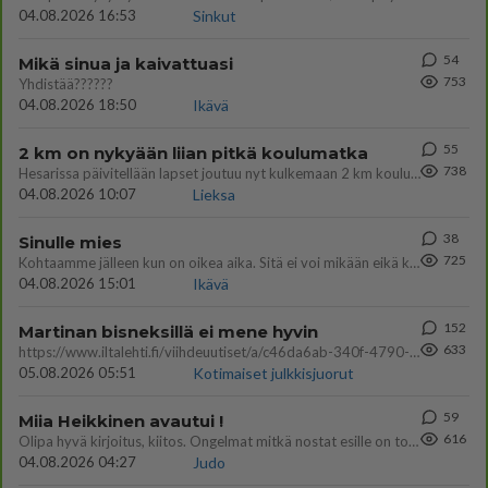
04.08.2026 16:53
Sinkut
54
Mikä sinua ja kaivattuasi
753
Yhdistää??????
04.08.2026 18:50
Ikävä
55
2 km on nykyään liian pitkä koulumatka
738
Hesarissa päivitellään lapset joutuu nyt kulkemaan 2 km kouluun jösses. Ruostefillarilla tuo matka menee vaikka miten äk
04.08.2026 10:07
Lieksa
38
Sinulle mies
725
Kohtaamme jälleen kun on oikea aika. Sitä ei voi mikään eikä kukaan estää <3 <3
04.08.2026 15:01
Ikävä
152
Martinan bisneksillä ei mene hyvin
633
https://www.iltalehti.fi/viihdeuutiset/a/c46da6ab-340f-4790-aaa7-0865eed2336 Yrityksen konkurssihakemus on tullut kärä
05.08.2026 05:51
Kotimaiset julkkisjuorut
59
Miia Heikkinen avautui !
616
Olipa hyvä kirjoitus, kiitos. Ongelmat mitkä nostat esille on todellisia ja tämä ylimielisyys totta ja se näkyy kaikessa
04.08.2026 04:27
Judo