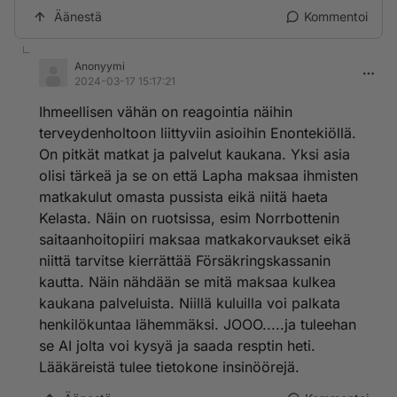
Äänestä
Kommentoi
Anonyymi
2024-03-17 15:17:21
Ihmeellisen vähän on reagointia näihin
terveydenholtoon liittyviin asioihin Enontekiöllä.
On pitkät matkat ja palvelut kaukana. Yksi asia
olisi tärkeä ja se on että Lapha maksaa ihmisten
matkakulut omasta pussista eikä niitä haeta
Kelasta. Näin on ruotsissa, esim Norrbottenin
saitaanhoitopiiri maksaa matkakorvaukset eikä
niittä tarvitse kierrättää Försäkringskassanin
kautta. Näin nähdään se mitä maksaa kulkea
kaukana palveluista. Niillä kuluilla voi palkata
henkilökuntaa lähemmäksi. JOOO.....ja tuleehan
se AI jolta voi kysyä ja saada resptin heti.
Lääkäreistä tulee tietokone insinöörejä.