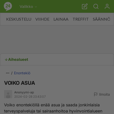
Valikko
KESKUSTELU
VIIHDE
LAINAA
TREFFIT
SÄÄNNÖT
Aihealueet
Enontekiö
VOIKO ASUA
Anonyymi-ap
Ilmoita
2024-02-28 23:43:07
Voiko enontekiöllä enää asua ja saada jonkinlaisia
terveyspalveluja tai sairaanhoitoa hyvinvointialueen