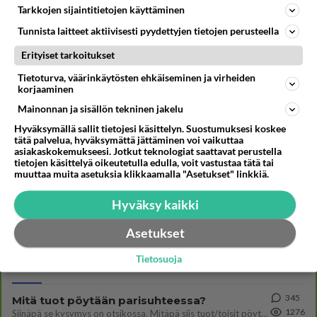
pikku paikkakunnilla. Vaiva kun vaiva pitää ajaa
Tarkkojen sijaintitietojen käyttäminen
Rovaniemelle josta voi kolmen kuukauden
Tunnista laitteet aktiivisesti pyydettyjen tietojen perusteella
kuluessa saada ajan.
Erityiset tarkoitukset
Äänestä
Kommentoi
Tietoturva, väärinkäytösten ehkäiseminen ja virheiden
korjaaminen
Mainonnan ja sisällön tekninen jakelu
Kommentoi aloitusta...
Hyväksymällä sallit tietojesi käsittelyn. Suostumuksesi koskee
tätä palvelua, hyväksymättä jättäminen voi vaikuttaa
asiakaskokemukseesi. Jotkut teknologiat saattavat perustella
tietojen käsittelyä oikeutetulla edulla, voit vastustaa tätä tai
Ketjusta on poistettu
3
sääntöjenvastaista viestiä.
muuttaa muita asetuksia klikkaamalla "Asetukset" linkkiä.
Hyväksy kaikki
Takaisin ylös
Asetukset
LUETUIMMAT KESKUSTELUT
Tietosuoja
PÄIVÄ
VIIKKO
KUUKAUSI
345
Mitä tuot pöytään parisuhteessa?
1276
Siinäpä se kysymys on otsikossa. Mitäpä siis tuot/toisit pöytään parisuhteessa? Oletko mies vai nainen? Koetko sen mitä