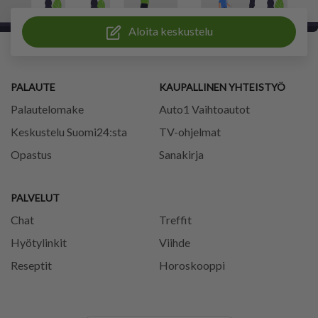
Aloita keskustelu
PALAUTE
KAUPALLINEN YHTEISTYÖ
Palautelomake
Auto1 Vaihtoautot
Keskustelu Suomi24:sta
TV-ohjelmat
Opastus
Sanakirja
PALVELUT
Chat
Treffit
Hyötylinkit
Viihde
Reseptit
Horoskooppi