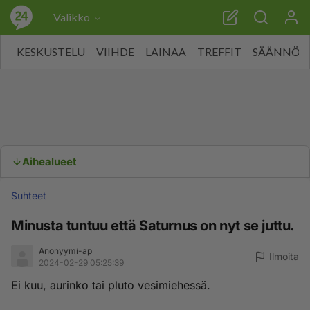
Valikko
KESKUSTELU
VIIHDE
LAINAA
TREFFIT
SÄÄNNÖT
Aihealueet
Suhteet
Minusta tuntuu että Saturnus on nyt se juttu.
Anonyymi-ap
Ilmoita
2024-02-29 05:25:39
Ei kuu, aurinko tai pluto vesimiehessä.