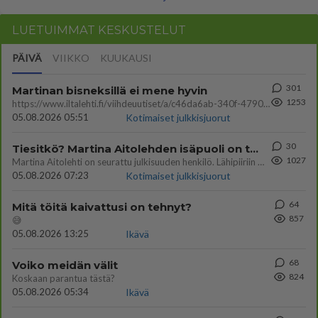
LUETUIMMAT KESKUSTELUT
PÄIVÄ
VIIKKO
KUUKAUSI
301
Martinan bisneksillä ei mene hyvin
1253
https://www.iltalehti.fi/viihdeuutiset/a/c46da6ab-340f-4790-aaa7-0865eed2336 Yrityksen konkurssihakemus on tullut kärä
05.08.2026 05:51
Kotimaiset julkkisjuorut
30
Tiesitkö? Martina Aitolehden isäpuoli on tämä suosittu laulaja
1027
Martina Aitolehti on seurattu julkisuuden henkilö. Lähipiiriin mahtuu muitakin tunnettuja henkilöitä. Tiesitkö, että Ma
05.08.2026 07:23
Kotimaiset julkkisjuorut
64
Mitä töitä kaivattusi on tehnyt?
857
😅
05.08.2026 13:25
Ikävä
68
Voiko meidän välit
824
Koskaan parantua tästä?
05.08.2026 05:34
Ikävä