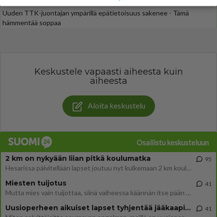
kylmäksi...
Uuden TTK-juontajan ympärillä epätietoisuus sakenee - Tämä
hämmentää soppaa
Keskustele vapaasti aiheesta kuin
aiheesta
Aloita keskustelu
Osallistu keskusteluun
2 km on nykyään liian pitkä koulumatka
95
Hesarissa päivitellään lapset joutuu nyt kulkemaan 2 km kouluun jösses. Ruostefillarilla tuo matka menee vaikka miten äk
Miesten tuijotus
41
Mutta mies vain tuijottaa, siinä vaiheessa käännän itse pään pois. Mikä juttu? Yleensä jos joku tuijottaa tai katsoo, hä
Uusioperheen aikuiset lapset tyhjentää jääkaapin käydessään
41