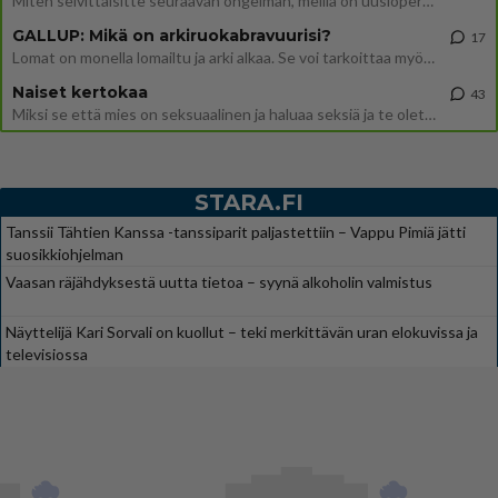
Miten selvittäisitte seuraavan ongelman, meillä on uusioperhe, minulla teini-ikäiset lapset ja puolisolla aikuiset, jotk
GALLUP: Mikä on arkiruokabravuurisi?
17
Lomat on monella lomailtu ja arki alkaa. Se voi tarkoittaa myös sitä, että grillailut on grillattu ja palataan arjen ruo
Naiset kertokaa
43
Miksi se että mies on seksuaalinen ja haluaa seksiä ja te olette hänen mielestänne haluttava on vastenmielistä? Mikä sii
STARA.FI
Tanssii Tähtien Kanssa -tanssiparit paljastettiin – Vappu Pimiä jätti
suosikkiohjelman
Vaasan räjähdyksestä uutta tietoa – syynä alkoholin valmistus
Näyttelijä Kari Sorvali on kuollut – teki merkittävän uran elokuvissa ja
televisiossa