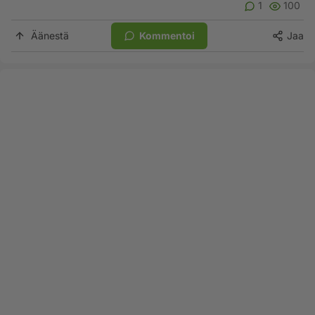
1
100
Äänestä
Kommentoi
Jaa